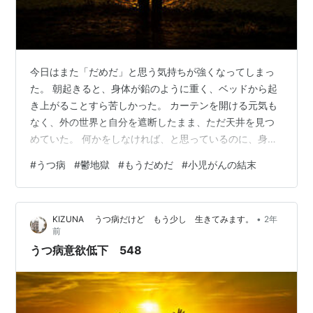
今日はまた「だめだ」と思う気持ちが強くなってしまっ
た。 朝起きると、身体が鉛のように重く、ベッドから起
き上がることすら苦しかった。 カーテンを開ける元気も
なく、外の世界と自分を遮断したまま、ただ天井を見つ
めていた。 何かをしなければ、と思っているのに、身体
が動かない。 この「しなければならない」という感情
#
うつ病
#
鬱地獄
#
もうだめだ
#
小児がんの結末
が、さらに自分を追い詰めてしまう。 何もできない自分
が情けなくて、苦しくて、どうしようもなくなる。 どう
してこんなにも生きることが難しいのか。 他の人はみん
•
KIZUNA うつ病だけど もう少し 生きてみます。
2年
な普通に生活しているのに、どうして自分だけがこうや
前
って止まってしまうのか、そんな考えが頭をぐるぐると
うつ病意欲低下 548
回る。 まるで自分が世界から取り残され…