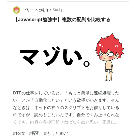
して、不安になる。 けれど、その不安すらも、今の私に
は大きすぎる感情で、すぐに押し流されてしまう。 何か
•
ブリーフは純白
5年前
しなければ、と思う。 でも、「何か…
【Javascript勉強中】複数の配列を比較する
DTPの仕事をしていると、「もっと簡単に連続処理した
い」とか「自動化したい」という欲望がわきます。そん
なときは、ネットの神々のスクリプトをお借りしている
のですが、読めもしないんです。自分でくみ上げられな
くても、内容を多少理解せねばならぬと思い、正月に
Javascriptの参考書を買いました。 基本的な部分をざっ
#
for文
#
配列
#
もうだめだ