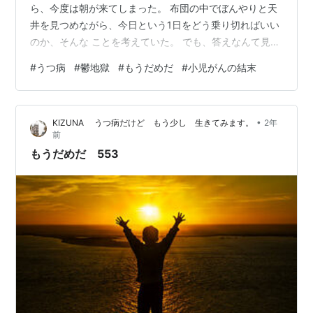
ら、今度は朝が来てしまった。 布団の中でぼんやりと天
井を見つめながら、今日という1日をどう乗り切ればいい
のか、そんな ことを考えていた。 でも、答えなんて見つ
からない。 ただ、しんどい。動きたくない。 何もしたく
#
うつ病
#
鬱地獄
#
もうだめだ
#
小児がんの結末
ない。 でも時間だけは進んでいく。 スマホを手に取って
みるけれど、通知はほとんどない。 誰とも連絡を取る気
になれないし、SNSを開けば他人の楽しそうな投稿ばか
•
KIZUNA うつ病だけど もう少し 生きてみます。
2年
りが目に入ってくる。 羨ましいという気持ちももう湧か
前
ない。 ただただ、遠い世界のことのように感じる。 自分
もうだめだ 553
とは無関係な、輝いてい…