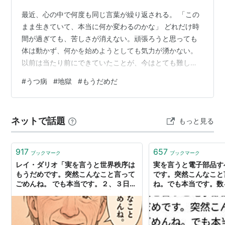
最近、心の中で何度も同じ言葉が繰り返される。 「この
まま生きていて、本当に何か変わるのかな」 どれだけ時
間が過ぎても、苦しさが消えない。頑張ろうと思っても
体は動かず、何かを始めようとしても気力が湧かない。
以前は当たり前にできていたことが、今はとても難し
い。 朝起きること。着替えること。人と話すこと。 そん
#
うつ病
#
地獄
#
もうだめだ
な小さなことさえ重く感じる。 周りから見れば、ただ元
気がないだけに見えるかもしれない。でも、自分の中で
は毎日が必死の戦いだ。 何もしていないのではない。苦
ネットで話題
もっと見る
しみに耐えながら、生きることを諦めないように踏ん張
っている。 それなのに、先の見えない毎日が続くと心は
少しずつ弱っていく。 「いつになった…
917
657
ブックマーク
ブックマーク
レイ・ダリオ「実を言うと世界秩序は
実を言うと電子部品す
もうだめです。突然こんなこと言って
です。突然こんなこと
ごめんね。 でも本当です。２、３日後
ね。でも本当です。数
にものすごく大きな関税の影響があり
であれもこれも買えな
ます。 それが終わりの合図です。程な
く大きめの経済崩壊が来るので気をつ
けて。 」 - 頭の上にミカンをのせる