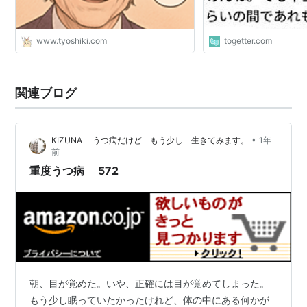
www.tyoshiki.com
togetter.com
関連ブログ
•
KIZUNA うつ病だけど もう少し 生きてみます。
1年
前
重度うつ病 572
朝、目が覚めた。いや、正確には目が覚めてしまった。
もう少し眠っていたかったけれど、体の中にある何かが