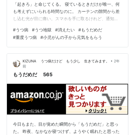
「起きろ」と命じてくる。 寝ているときだけが唯一、何
も考えずにいられる時間なのに。 カーテンの隙間から差
し込む光が目に痛い。スマホを手に取るけれど、通知は
ほとんどない。誰かと繋がりたい気持ちはあるのに、誰
#
うつ病
#
うつ地獄
#
消えたい
#
もうだめだ
とも関わりたくない。 SNSを開けば、他人の幸せそうな
#
重度うつ病
#
小児がんの子から元気をもらう
投稿が流れてきて、それを見るだけで心がどんどん沈ん
でいく。 「何のために生きているんだろう」 この言葉が
頭の中をぐるぐると回る。 毎日同じことを考えて、同じ
•
KIZUNA うつ病だけど もう少し 生きてみます。
2年
ことを感じて、それなのに何も変えられない。 布団から
前
出ることすらできずに、時間だけが…
もうだめだ 565
今日もまた、目が覚めた瞬間から「もうだめだ」と思っ
た。 昨夜、なかなか寝つけず、ようやく眠れたと思った