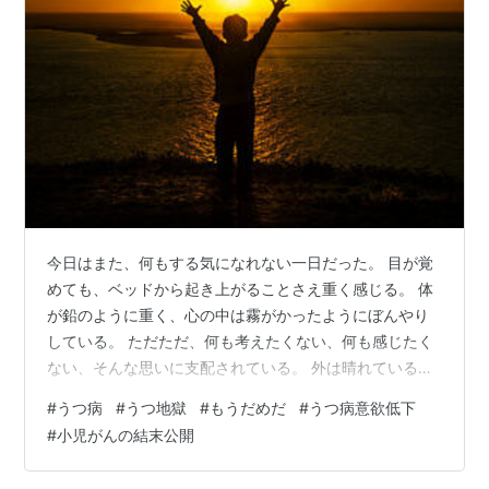
今日はまた、何もする気になれない一日だった。 目が覚
めても、ベッドから起き上がることさえ重く感じる。 体
が鉛のように重く、心の中は霧がかったようにぼんやり
している。 ただただ、何も考えたくない、何も感じたく
ない、そんな思いに支配されている。 外は晴れているの
か、雨が降っているのか、それすら確認しようという気
#
うつ病
#
うつ地獄
#
もうだめだ
#
うつ病意欲低下
力が湧かない。 窓の外を見ることも億劫で、カーテン越
#
小児がんの結末公開
しに漏れる光だけが外の世界を感じさせる。 こんな日が
続くと、自分が社会からどんどん離れていくような気が