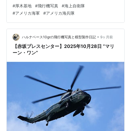
訓練から帰って来ました。光線状態の悪い時間帯でし
#
厚木基地
#
飛行機写真
#
海上自衛隊
た… P-3C-UD III+/5100海上自衛隊 第2航空群 第2航空
#
アメリカ海軍
#
アメリカ海兵隊
隊“Odin-100” かなり久しぶりの100番が飛来(≧∀≦)この
機も光線状態の悪いお昼時でした(^◇^;) C-
130T/164998/BD998VR-64 “Condors”“Con…
•
ハルナベース10grの飛行機写真と模型製作日記
9ヶ月前
【赤坂プレスセンター】2025年10月28日 “マリ
ーン・ワン”