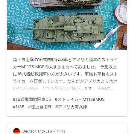
陸上自衛隊の16式機動戦闘車とアメリカ陸軍のストライ
カーM1128 MGSの大きさを比べてみました。 予想以上
に16式機動戦闘車の方が大きいです。車幅も車長もスト
ライカーを圧倒しています。なんだかアメリカより大き
いというのが、とても誇らしい気がします。 主砲の
105mmは、16式機動戦闘車が52口径、ストライカーが
#
16式機動戦闘車C5
#
ストライカーM1128MGS
51口径でともにライフル砲を装備しています。砲身の長
#
1/35
#
陸上自衛隊
#
アメリカ海兵隊
さは、16式の方が砲弾の直径ひとつ分（１口径）長くな
っています。 ストライカーは塗装のため、車輪を外して
いるので車高は低くなっています。車体の厚みはそれほ
ど変わらないようです。 並ぶとかなり迫力があります。
•
Deutschland-Lab
1年前