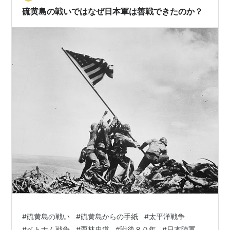
ストライカーをあと数台、自…
硫黄島の戦いではなぜ日本軍は善戦できたのか？
#
硫黄島の戦い
#
硫黄島からの手紙
#
太平洋戦争
#
ベトナム戦争
#
栗林忠道
#
戦後８０年
#
日本陸軍