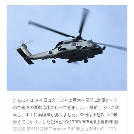
こんばんは🌙 今日は久しぶりに厚木へ展開…北風だった
ので南側の運動広場に行ってきました。 昼前くらいに到
着し、すぐに着陸機がありました。今日は予想以上に暖
かくて助かりました(≧∀≦) C-130R/9054海上自衛隊 航
空集団 第61航空隊“Caravan-54” 海上自衛隊のC-130Rが