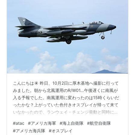
こんにちは☀️ 昨日、10月2日に厚木基地へ撮影に行って
みました。朝から北風運用のR/W01…午後遅くに南風が
入る予報でした。南風運用に変わったのは15時くらいだ
ったかな？上がっていた色付きオスプレイが帰って来て
いなかったので、ランウェイ・チェンジ発動と同時に移
動…終盤は南風運用時の公園に行きました。 早速当日を
#
atac
#
アメリカ海軍
#
海上自衛隊
#
航空自衛隊
追ってみます〜 Hanter F.58/N322AXATAC(Airbone
#
アメリカ海兵隊
#
オスプレイ
Tactical Advantage Company) 撮影場所に着いてエアバ