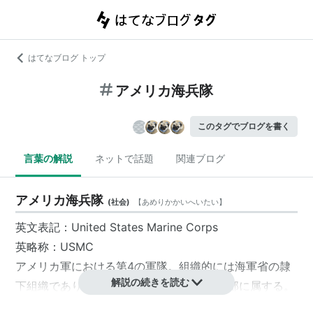
はてなブログ トップ
アメリカ海兵隊
このタグでブログを書く
言葉の解説
ネットで話題
関連ブログ
アメリカ海兵隊
(
社会
)
【
あめりかかいへいたい
】
英文表記：
United States Marine Corps
英略称：
USMC
アメリカ軍
における第4の軍隊。組織的には
海軍省
の隷
解説の続きを読む
下組織であり、
海兵隊
の指揮権は海軍司令部に属する。
大きな特徴は独自の航空部隊を保有している事であり、