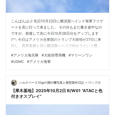
こんばんは🌙 先日10月23日に横須賀へインド海軍フリゲ
ートを見に行って来ました。 その分もまだ書き途中なの
ですが、前後して先に今日10月28日分をアップします
(^^; 今日はアメリカ合衆国のトランプ大統領が27日に来
日し、高市首相と共に横須賀へヘリで向かうという歴史
的な1日でした。 そんな日に立ち会おうと乃木坂にある赤
#
アメリカ海兵隊
#
大統領専用機
#
マリーンワン
坂プレスセンター(ハーディバラックス)へ展開してみまし
#
USMC
#
アメリカ海軍
た。さすがに警備が厳重…歩いて撮影スポットを探す
も、ここが良いかな？と思うと規制内だったりしてあち
こち歩き回ってました。 そんな中、昼過ぎくらいだった
だろうか？規制が若干緩和されたようで、ようやく良さ
•
ハルナベース10grの飛行機写真と模型製作日記
10ヶ月前
げなポイントに到着…厚木…
【厚木基地】2025年10月2日 R/W01 “ATACと色
付きオスプレイ”