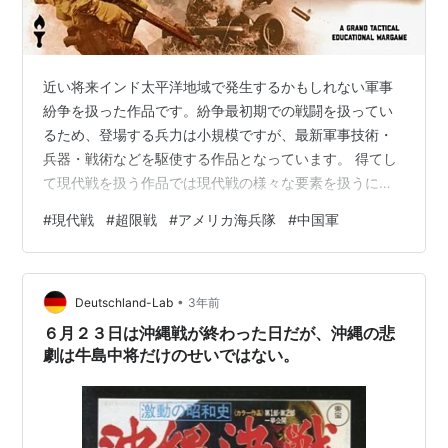
近い将来インド太平洋地域で発生するかもしれない軍事
紛争を扱った作品です。紛争最初期での戦闘を扱ってい
るため、登場する兵力は小規模ですが、最新軍事技術・
兵器・戦術などを駆使する作品となっています。 得てし
て現代戦を扱う作品では現代戦の様々な要素を扱うにあ
たっても基本部分はオーソドックスな従来型の枠組み
#
現代戦
#
超限戦
#
アメリカ海兵隊
#
中国軍
（例えば第二次世界大戦時を扱う作品のゲームシステ
ム）に現代戦要素を追加ルール的に付加したアドオン的
なアプローチを取ったり、ルール量が多く複雑なゲーム
•
システムになっている作品などが散見されるのですが、
Deutschland-Lab
3年前
本作では比較的平易なゲームシステムの上に20世紀的な
６月２３日は沖縄戦が終わった日だが、沖縄の悲
戦闘とは異なる、現代的な戦術/行動にて構築された最…
劇は牛島中将だけのせいではない。