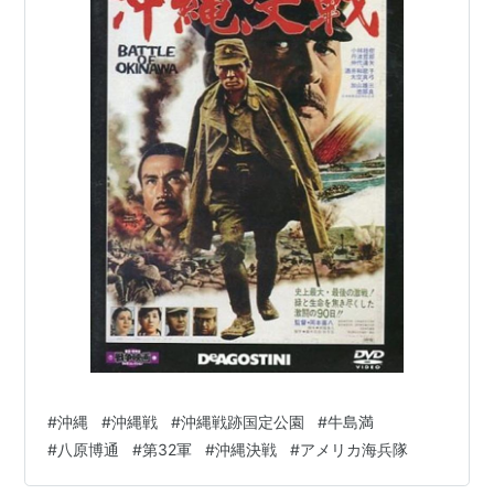
#
沖縄
#
沖縄戦
#
沖縄戦跡国定公園
#
牛島満
#
八原博通
#
第32軍
#
沖縄決戦
#
アメリカ海兵隊