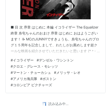
■ 目 次 序章 はじめに 本編 イコライザー The Equalizer
終章 糸屯ちゃんのおまけ 序章 はじめに おはようござい
ます！ ☕ MCのJUNNYですきょうも、糸屯ちゃんのブロ
グ１５周年を記念しまして、わたしがお薦めします超ク
ールな映画を紹介させていただきたいと思います (* ˃ ᵕ ˂
)b本日のテーマは、一周まわっての 洋画セレクション で
#
イコライザー
#
デンゼル・ワシントン
す おはようございます _ _))ﾍﾟｺﾘﾝ アシスタントの真行寺
#
クロエ・グレース・モレッツ
ですでは、わたくしの方からお送りする 洋画セレクショ
#
マートン・チョーカシュ
#
メリッサ・レオ
ン のご紹介をさせて頂きますイコライザー The
#
アメリカ海兵隊
#
ボストン
Equalizer です！『イコライザー』 (The Equalizer…
#
コロンビア ピクチャーズ
読み込み中…