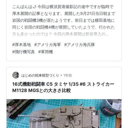
こんばんは🌙 今回は横須賀港撮影記の途中ですが臨時で
厚木展開の記事となります。展開した9月21日当日朝まで
岩国の戦闘機3機が居たようです。前日までは横田基地に
同じく岩国の戦闘機4機が展開していたようで、行かれた
方も多かったのでは？ 今回の厚木展開は新規導入の
EOS5D Mark IIIの飛行機撮影仕様設定の確認の意味が強
#
厚木基地
#
アメリカ海軍
#
アメリカ海兵隊
かったので、ほぼ5D(フルサイズ機)で撮影しました♪ さ
#
飛行機写真
#
軍用機
て、厚木展開分の記事をアップします〜 UC-
12F/163562NAF Atsugi Base Flight“Black Cat-62” まぁ
最初は毎度の定番、黒猫さんからスタートですわ〜 UC-
12F/163556NAF…
•
はじめの戦車模型づくり
1年前
16式機動戦闘車 C5 タミヤ 1/35 #6 ストライカー
M1128 MGSとの大きさ比較