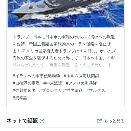
トランプ、日本に日本軍の軍艦のホルムズ海峡への派遣
を要請。帝国主義諸国家総動員のイラン侵略を阻止せ
よ！ アメリカ国家権力者トランプは１４日に、ホルムズ
海峡の安全を確保するためと称して、日本や中国、イギ
リスなどにたいし、軍艦を派遣するように求めた。 トラ
ンプは、ＳＮＳで、「ホルムズ海峡の安全を確保するた
#
イランへの軍事侵略粉砕
#
ホルムズ海峡閉鎖
めに、多くの国ぐにはアメリカと連携して軍艦を派遣す
#
自衛隊の軍艦
#
中東派遣
#
アメリカ海兵隊
るだろう」と主張し、「封鎖の影響をうける日本や中
#
強襲揚陸艦
#
プロレタリア世界革命
#
マルクス
国、フランス、イギリス、韓国などがこの地域に艦船を
#
資本論
派遣してくれることを期待している」と呼びかけた。 ま
た、トランプは、「各国が艦船を派遣するまでの間アメ
リカは海岸線を徹底的に爆撃しつづけ、イランのボー…
ネットで話題
もっと見る