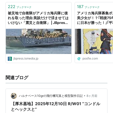
222
187
ブックマーク
ブックマーク
被災地で自衛隊がアメリカ海兵隊に後
アメリカ海兵隊募集ポ
れを取った理由 美談だけで済ませては
美少女が！？｢戦後7
いけない「震災と自衛隊」 | JBpress
に日本が勝った！｣｢平
(ジェイビープレス)
jbpress.ismedia.jp
posfie.com
関連ブログ
•
ハルナベース10grの飛行機写真と模型製作日記
8ヶ月前
【厚木基地】2025年12月10日 R/W01 “コンドル
とヘックスと”