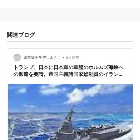
この事により海軍機や空軍機に依存せず独自に地上支援
任務を行う事ができる。
上陸作戦・空挺降下などを主任務とする精鋭部隊だが、
陸上戦闘から航空支援まで独自の戦力でまかなう事がで
関連ブログ
きる事から最近では遠征軍の主戦力として使われる事が
多い。
傘下にはフォースリーコン、SRIGなどの特殊部隊を抱
•
資本論を学習しよう！
5ヶ月前
えている。
トランプ、日本に日本軍の軍艦のホルムズ海峡へ
の派遣を要請。帝国主義諸国家総動員のイラン侵
略を阻止せよ！