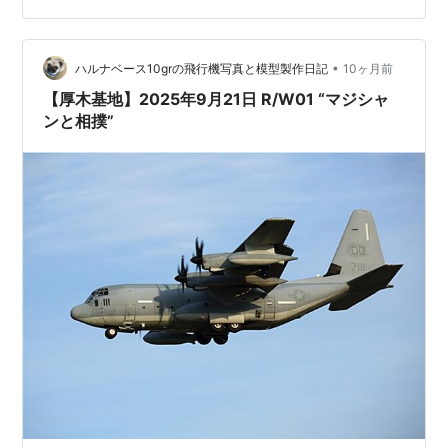
ンドとか準備してる時に飛来…実はこの直前…歩いてる時
に海兵隊のC-12が飛来したのですが、レンズエラー発生
で撮影出来ず…T^Tレン…
•
ハルナベース10grの飛行機写真と模型製作日記
10ヶ月前
【厚木基地】2025年9月21日 R/W01 “マジシャ
ンと相撲”