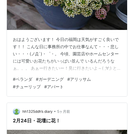
おはようございます！ 今日の福岡は天気がすごく良いで
す！！ こんな日に事務所の中でお仕事なんて・・・悲し
い・・・(ノД`)・゜・。 今頃、園芸店やホームセンター
には可愛いお花たちがいっぱい並んで いるんだろうな
ぁ。。。 あぁー行きたいー！見に行きたいよ～( ;∀;) と
嘆きつつ・・・ パシャリ アリッサム 去年も買ってから
#
ベランダ
#
ガーデニング
#
アリッサム
気にっている子です！！ この色合いがたまりません
#
チューリップ
#
アパート
♡♡♡ 今年も絶対欲しくて探して早めにゲットして今モ
リモリアリッサム(/・ω・)/ 別の角度からパシャリ アリッ
サム こっちは赤多めの配色となっております(*´з`) えぇ
ぇー♡やだーどっちも可愛いすぎるぅぅぅ(*´Д｀)ﾊｧﾊ…
•
hh1325ddh’s diary
5ヶ月前
2月24日・花壇に花！