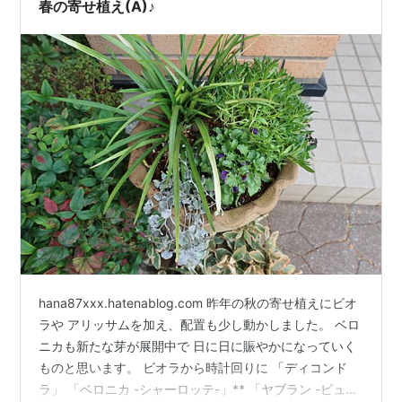
春の寄せ植え(A)♪
hana87xxx.hatenablog.com 昨年の秋の寄せ植えにビオ
ラや アリッサムを加え、配置も少し動かしました。 ベロ
ニカも新たな芽が展開中で 日に日に賑やかになっていく
ものと思います。 ビオラから時計回りに 「ディコンド
ラ」 「ベロニカ -シャーロッテ-」** 「ヤブラン -ピュア