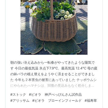
朝の強い冷え込みから一転春がやってきたような陽気で
す 今日の最低気温 氷点下7.9℃、最高気温 12.4℃ 母の庭
の鉢バラの植え替えをようやく済ませることができまし
た 今年も２本害虫の被害にあっていました テッポウムシ
にやられたハマナシは、回復の見込みもなく処分しまし
た クレアオースチンは根切り虫の被害にあって、株もち
#
ストック
#
ビオラ 神戸べっぴんさん試作品
いさくなり、鉢のサイズダウンとなりました 母の家のバ
#
アリッサム
#
ビオラ ブローインフィールド
#
福寿草
ラも年々少なくなっており、庭の断捨離を意識せずとも