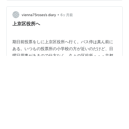
結果的に断捨離となっています 今日は暖かかったので、
自宅に帰ってから待機中のビオラ苗を庭に植えこみまし
た 秋に植えたものは、ほとんど寒さで枯れてしまいまし
•
vienna75roses’s diary
6ヶ月前
た😢 ポットのまま駐車場…
上京区役所へ
期日前投票をしに上京区役所へ行く。バス停は真ん前に