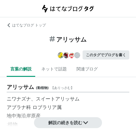
はてなブログ トップ
アリッサム
このタグでブログを書く
言葉の解説
ネットで話題
関連ブログ
アリッサム
(
動植物
)
【
ありっさむ
】
ニワナズナ、スイートアリッサム
アブラナ科 ロブラリア属
地中海沿岸原産
解説の続きを読む
:植物