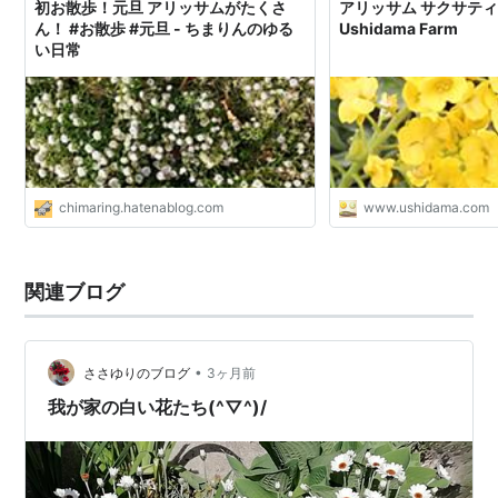
初お散歩！元旦 アリッサムがたくさ
アリッサム サクサティ
ん！ #お散歩 #元旦 - ちまりんのゆる
Ushidama Farm
い日常
chimaring.hatenablog.com
www.ushidama.com
関連ブログ
•
ささゆりのブログ
3ヶ月前
我が家の白い花たち(^▽^)/