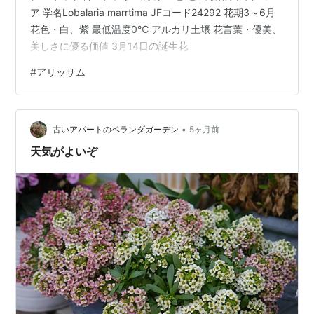
ア 学名Lobalaria marrtima JFコード24292 花期3～6月
花色・白、紫 最低温度0℃ アルカリ土壌 花言葉・優美、
美しさに優る価値 3月14日の誕生花
#
アリッサム
•
古いアパートのベランダガーデン
5ヶ月前
天気がよいぞ