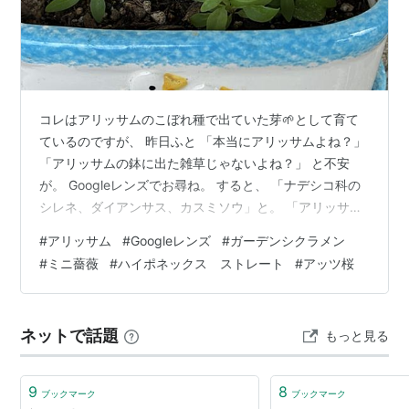
コレはアリッサムのこぼれ種で出ていた芽🌱として育て
ているのですが、 昨日ふと 「本当にアリッサムよね？」
「アリッサムの鉢に出た雑草じゃないよね？」 と不安
が。 Googleレンズでお尋ね。 すると、 「ナデシコ科の
シレネ、ダイアンサス、カスミソウ」と。 「アリッサム
では？」 と聞き返すと、 「前言撤回致します。仰る通り
#
アリッサム
#
Googleレンズ
#
ガーデンシクラメン
です。アリッサムで間違えありません」 と。 今日も一応
#
ミニ薔薇
#
ハイポネックス ストレート
#
アッツ桜
新しい写真を撮り聞いてみました。 すると、やはり、
「ナデシコ科のシレネ」だと。 も一度今日も 「アリッサ
ムでは？」 と聞くと 「おっしゃる通りです。アリッサム
ネットで話題
もっと見る
に間違えありません。 アリッサムの芽はナデシコ科の物
と非常に見分…
9
8
ブックマーク
ブックマーク