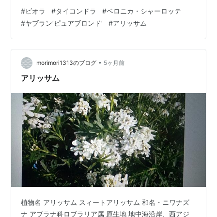
ブロンド-」 「ブラッククローバー」 「アリッサム」で
#
ビオラ
#
タイコンドラ
#
ベロニカ・シャーロッテ
す。 **ベロニカは寒さに当たり枯れた 地上部をcut。新
#
ヤブラン’ピュアブロンド’
#
アリッサム
芽の吹き始めた状態。(上) 2／23 作り替え直後
•
morimori1313のブログ
5ヶ月前
アリッサム
植物名 アリッサム スィートアリッサム 和名・ニワナズ
ナ アブラナ科ロブラリア属 原生地 地中海沿岸、西アジ