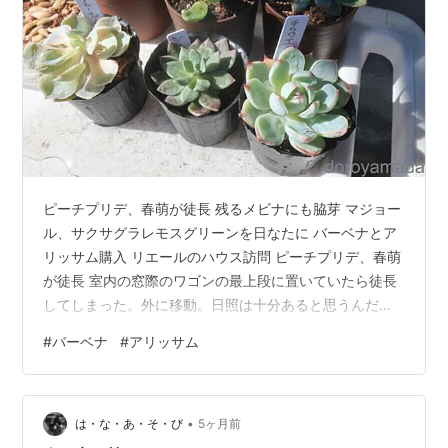
ピーチプリデ、春萌が徒長 残るメビナにも脇芽 マジョー
ル、サクサグラレモスグリーンを日なたに バーベナとア
リッサム購入 リエールのハウス訪問 ピーチプリデ、春萌
が徒長 室内の窓際のワゴンの最上段に置いていたら徒長
してしまった。外に移動。日照は十分あると思うんだ
が、午後から。朝日が当たるようにしたほうがいいんか
#
バーベナ
#
アリッサム
な。 はじめから外に置いていたブルーサプライズがあや
しげ。日があたり過ぎなのか寒すぎなのかわからん。 そ
れぞれ購入時の様子。2月20日、2月11日、3月6日
•
は・な・あ・そ・び
5ヶ月前