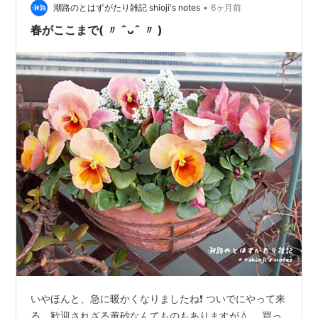
•
ーペット状に広がる、春・秋のガーデニングで人気の多
潮路のとはずがたり雑記 shioji's notes
6ヶ月前
年草（一年草扱い）です。 植え付け ・ポリポットから苗
春がここまで( 〃 ˆᴗˆ 〃 )
を取り出して植え付けし…
いやほんと、急に暖かくなりましたね❗️ ついでにやって来
る、歓迎されざる黄砂なんてものもありますが💧。 買っ