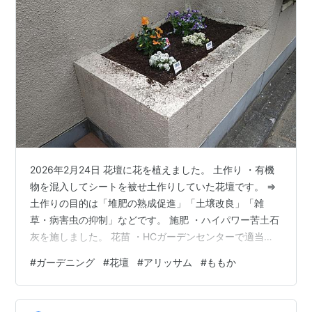
2026年2月24日 花壇に花を植えました。 土作り ・有機
物を混入してシートを被せ土作りしていた花壇です。 ⇒
土作りの目的は「堆肥の熟成促進」「土壌改良」「雑
草・病害虫の抑制」などです。 施肥 ・ハイパワー苦土石
灰を施しました。 花苗 ・HCガーデンセンターで適当に
選び購入しました。 🌺ビオラ「ももか」シリーズは、ム
#
ガーデニング
#
花壇
#
アリッサム
#
ももか
ラカミシードが育種した、非常に花付きが良く、コンパ
クトにまとまる人気の高いビオラの品種です。 🌼アリッ
サム（スイートアリッサム）は、アブラナ科の小花がカ