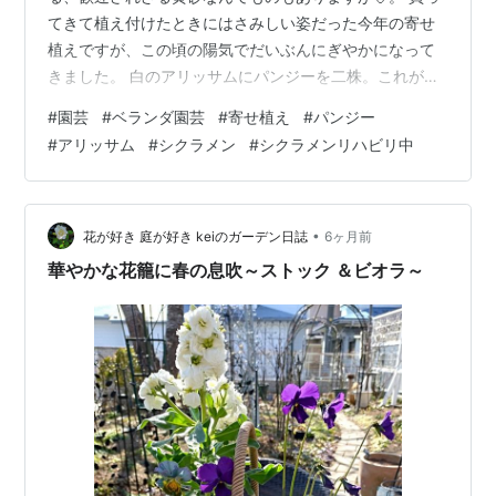
てきて植え付けたときにはさみしい姿だった今年の寄せ
植えですが、この頃の陽気でだいぶんにぎやかになって
きました。 白のアリッサムにパンジーを二株。これがな
んとなく似たような色合いを選んでしまいまして。 例年
#
園芸
#
ベランダ園芸
#
寄せ植え
#
パンジー
買うピンク・パープル系の苗が見当たらなかったんです
#
アリッサム
#
シクラメン
#
シクラメンリハビリ中
ね。この↓系統です。 (※過去画像です)。 なのでこの黄
色がかったのとそうでないのと、二株になりました。 で
もこれも気に入ってます☺️。 それから「新入りさん」と
呼んでいたシクラメン二株ですが。 shiojis-
•
花が好き 庭が好き keiのガーデン日誌
6ヶ月前
note.hatenabl…
華やかな花籠に春の息吹～ストック ＆ビオラ～