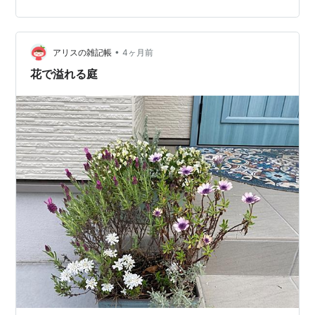
と思いましたが こじんまり、きれいに咲いています💕 今
日は、白い花たちのご紹介でした(^▽^)/
•
アリスの雑記帳
4ヶ月前
花で溢れる庭