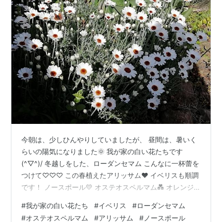
今朝は、少しひんやりしていましたが、 昼間は、暑いく
らいの陽気になりました🌞 我が家の白い花たちです
(^▽^)/ 冬越しをした、ローダンセマム こんなに一杯蕾を
つけて♡♡♡ この春植えたアリッサム♥ イベリスも順調
です！ ノースポール💛 オステオスペルマム💑 オレンジ
と黒の蝶が、あちこちに遊びに来ています(^▽^) こちら
#
我が家の白い花たち
#
イベリス
#
ローダンセマム
のイベリスは古株です。 かなり木質化して、もうダメか
#
オステオスペルマム
#
アリッサム
#
ノースポール