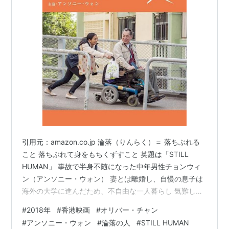
引用元：amazon.co.jp 淪落（りんらく）＝ 落ちぶれる
こと 落ちぶれて身をもちくずすこと 英題は「STILL
HUMAN」 事故で半身不随になった中年男性チョンウィ
ン（アンソニー・ウォン） 妻とは離婚し、自慢の息子は
海外の大学に進んだため、不自由な一人暮らし 気難しい
妹との関係も冷え切ったままで、人生に何の希望も見い
#
2018年
#
香港映画
#
オリバー・チャン
だせないでいた 日々の楽しみといえば、元同僚でチョン
#
アンソニー・ウォン
#
淪落の人
#
STILL HUMAN
ウィンを慕って生活のサポートをしてくれるファイ（サ