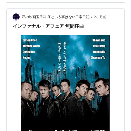
エボラ・シンドローム
／悪魔の殺人ウィルス
(1996)
ブラック・マスク(1996)
•
私の映画玉手箱 何という事はない日常日記
2ヶ月前
野獣特捜隊(1994)
インファナル・アフェア 無間序曲
カジノ・シンジケート／組織犯罪覇権抗争＜未
＞(1994)
風よさらば(1993)
八仙飯店之人肉饅頭＜未＞(1993)
溶屍鬼＜未＞(1993)
ワンダーガールズ東方三侠＜未＞(1993)
ワンダーガールズ東方三侠２＜未＞(1993)
恋のトラブルメイカー＜未＞(1992)
ハード・ボイルド／新・男たちの挽歌(1992)
真説エロティック・ゴースト・ストーリー／覇
王ウーチュンの逆襲＜未＞(1991)
ｒａｉｄｅｒｓ レイダース(1991)