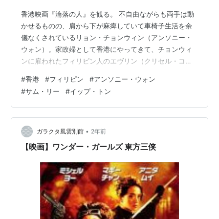
香港映画『淪落の人』を観る。 不自由ながらも両手は動
かせるものの、肩から下が麻痺していて車椅子生活を余
儀なくされているリョン・チョンウィン（アンソニー・
ウォン）。家政婦として香港にやってきて、チョンウィ
ンに雇われたフィリピン人のエヴリン（クリセル・コン
サンジ）。言葉が通じないために、ろくに意志の疎通も
#
香港
#
フィリピン
#
アンソニー・ウォン
できなかった2人だが、やがて心を通わせるようになり、
#
サム・リー
#
イップ・トン
チョンウィンはエヴリンのカメラマンになるという夢を
応援しようとする。それに感謝して、いままで以上にチ
ョンウィンの力になりたい、できることならチョンウィ
ンの夢を叶えたいと思うエヴリンだったが、事故で半身
•
ガラクタ風雲別館
2年前
不随となり妻とも離婚したチョンウィンは、自分に…
【映画】ワンダー・ガールズ 東方三侠