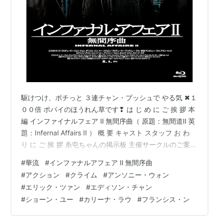
駆けつけ、ポチっと ３連チャン・プッシュで やる気 ✖１
００倍 ポパイのほうれん草です❢ は じ め に ご 挨 拶 本
編 インファイナルフェア Ⅱ 無間序曲（ 原題：無間道Ⅱ 英
題：Infernal Affairs II ） 概 要 キャスト スタッフ お わ
り に ご 挨 拶 糸屯ちゃんの掲示板 主催サークルのご案内
趣味のブログを楽しむ会 映画バンザイ!! NO MUSIC NO
#
華流
#
インファナルアフェア Ⅱ 無間序曲
LIFE 洋楽好きのためのサークル 関西サークル ビバ！海
#
アクション
#
クライム
#
アンソニー・ウォン
外生活 2016年にブログを創めた人のサークル ブログサ
#
エリック・ツァン
#
エディソン・チャン
ークルコメント ＃ハッシュタグ（IN POINT） やる気 ✖
#
ショーン・ユー
#
カリーナ・ラウ
#
フランシス・ン
１００倍 ポパイのほうれん草 …