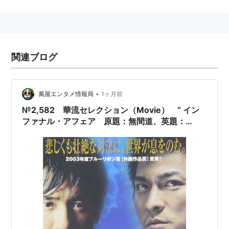
品が目立つ。
（中華圏では「黄秋生Chau-Sang」名で活動。）
（英語名はAnthony Wongだが、『マトリックス リロ
ーデッド(2003)』『マトリックス レボリューション
関連ブログ
ズ(2003)』に出演しているAnthony Wongとは同姓同名
の別人。）
•
萬屋エンタメ情報局
1ヶ月前
№2,582 華流セレクション（Movie） “ イン
以下、主なプロフィール
ファナル・アフェア 原題：無間道、英題：
Infernal Affairs ”
生年 1961/09/02
出身地 香港
イギリス人の父と中国人の母の間に生れる。ＡＴ
Ｖの俳優養成所に入所し多数のドラマに出演。８
５年からは香港演芸学院で演技を学び、高い演技