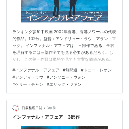
ランキング参加中映画 2002年香港、香港ノワールの代表
的作品。102分。監督：アンドリュー・ラウ、アラン・マ
ック。 インファナル・アフェアは、三部作である。全容
を理解するには三部作全てを見る必要があるだろう。し
かし、この第一作目は単発で見ても大変な価値がある。
香港のスーパースター、トニー・レオンとアンディ・ラ
#
インファナル・アフェア
#
無間道
#
トニー・レオン
ウをひたすら見るのでも良い。今すぎない、昔過ぎな
#
アンディ・ラウ
#
アンソニー・ウォン
い、親近感があり心揺さぶられるこの時期の香港の街並
#
ケリー・チャン
#
エリック・ツァン
みを堪能するのも良い。脚本の秀逸さに感心するのも良
い。殺人・暴力の、ギリギリの表現にドキドキするのも
良い。 潜入捜査官としてマフィアに入り込むヤン（トニ
ー・レオン）。マフィアから警察に潜入す…
•
日常整理日誌
3年前
インファナル・アフェア 3部作