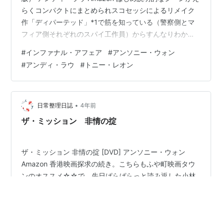
らくコンパクトにまとめられスコセッシによるリメイク
作「ディパーテッド」*1で筋を知っている（警察側とマ
フィア側それぞれのスパイ工作員）からすんなりわかっ
たけど全く知らない方はどうなんだろ？とも思ったが、
#
インファナル・アフェア
#
アンソニー・ウォン
見てりゃわかるか。 出来は「ディパーテッド」よりずっ
#
アンディ・ラウ
#
トニー・レオン
といい。香港得意の笑いを大事な伏線にしてシリアスに
生かし落差でこちらにインパクトとかも効いている。そ
してロマンス！これがまた良い。香港映画での描き方っ
て何故かとっても品が良く程をわきまえててキュンとす
•
日常整理日誌
4年前
るものが多い。 「ディパーテッド」…
ザ・ミッション 非情の掟