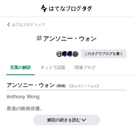
はてなブログ トップ
アンソニー・ウォン
このタグでブログを書く
言葉の解説
ネットで話題
関連ブログ
アンソニー・ウォン
(
映画
)
【
あんそにーうぉん
】
Anthony Wong
香港の映画俳優。
解説の続きを読む
助演・共同主演が多いが、ピンでの主演作にはキツイ作