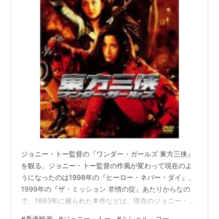
ジョニー・トー監督の『ワンダー・ガールズ 東方三侠』
を観る。ジョニー・トー監督の作風が変わって現在のよ
うになったのは1998年の『ヒーロー・ネバー・ダイ』、
1999年の『ザ・ミッション 非情の掟』あたりからなの
で、1993年に撮られた本作などは、現在のジョニー・ト
ー監督の作品しか知らない人には信じられない作品なの
#
香港映画
#
ジョニー・トー
#
ミシェル・ヨー