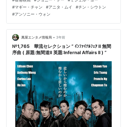
ではないだろうか。実はジョニー・トー監督、こういう
#
マギー・チャン
#
アニタ・ムイ
#
チン・シウトン
娯楽に特化した作品を数多く撮っていた監督なのだ。 こ
#
アンソニー・ウォン
の頃のジョニー・トー監督の最大の特色は、どんな手段
をとってでも観客の感情をゆさぶろうとする映像を撮る
というところで、本作でもやたらと風が吹いて書類が舞
ったり、枯れ葉が舞ったり、ミシェル…
•
萬屋エンタメ情報局
3年前
№1,765 華流セレクション “ ｲﾝﾌｧｲﾅﾙﾌｪｱ Ⅱ 無間
序曲 ( 原題:無間道Ⅱ 英題:Infernal Affairs II ) ”