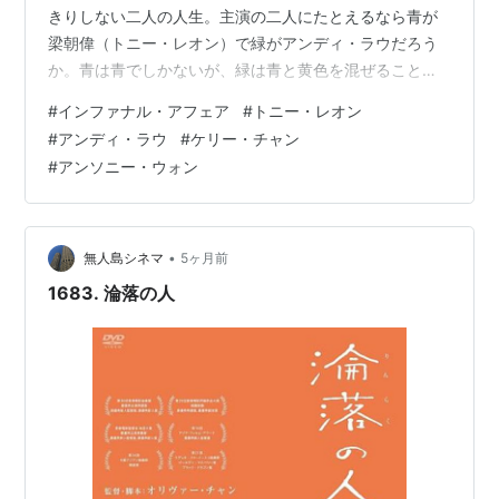
きりしない二人の人生。主演の二人にたとえるなら青が
梁朝偉（トニー・レオン）で緑がアンディ・ラウだろう
か。青は青でしかないが、緑は青と黄色を混ぜることに
よって作られる色だ。そんな混沌とした曖昧さをアンデ
#
インファナル・アフェア
#
トニー・レオン
ィがよく表現していると思う。アンディの青年時代をエ
#
アンディ・ラウ
#
ケリー・チャン
ジソン・チャンが演じているが、黒社会に身を置きなが
#
アンソニー・ウォン
らも自分の人生は自分で選ぶという強かさを感じさせ
る。これはいいキャスティングだ。 二つの音が二人の人
生を決定付ける。梁朝偉（トニー・レオン）演じる仁の
場合はそれは上から下に落ちてきたものが地面…
•
無人島シネマ
5ヶ月前
1683. 淪落の人