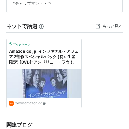
#
チャップマン・トウ
ルコメント ＃ハッシュタグ（IN POINT） やる気 …
スー・チーin ヴィジブル・シークレット(2002)
ドリフト(2000)
ブルース・ロウ 猛龍特技 香港スタント伝説
ネットで話題
もっと見る
(2000)
愛は波の彼方に(1999)
5
ブックマーク
ザ・ミッション 非情の掟(1999)
Amazon.co.jp: インファナル・アフェ
センチュリー・オブ・ザ・ドラゴン(1999)
ア 3部作スペシャルパック (初回生産
限定) [DVD]: アンドリュー・ラウ (監
八仙飯店之人肉饅頭２＜未＞(1998)
督), アラン・マック (監督), アンデ
風雲 ストームライダーズ(1998)
ィ・ラウ (出演), トニー・レオン (出
演), レオン・ライ (出演), チェン・ダ
ＢＥＡＳＴ ＣＯＰＳ 野獣刑警＜未＞(1998)
オミン (出演), ケリー・チャン (出演),
炎の大捜査線２(1997)
アンソニー・ウォン (出演): DVD
アルマゲドン＜未＞(1997)
www.amazon.co.jp
Ｇ４特工 ＯＰＴＩＯＮ ＺＥＲＯ＜未＞
(1997)
欲望の街・古惑仔 II／台湾立志伝(1996)
関連ブログ