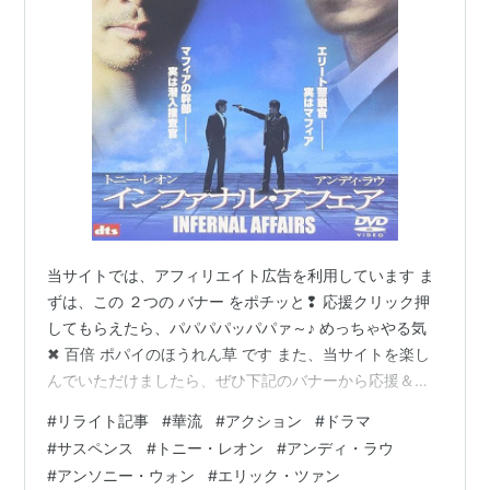
力で何度も演劇コンテストで最優秀賞を受賞す
る。８５年映画デビュー。驚愕のスプラッター・
ホラー「八仙飯店之人肉饅頭」で香港アカデミー
の主演賞を受賞した。
出演作は、
頭文字D (2005)
当サイトでは、アフィリエイト広告を利用しています ま
インファナル・アフェア 終極無間(2005)
ずは、この ２つの バナー をポチッと❢ 応援クリック押
１：９９ 電影行動(2003)
してもらえたら、パパパパッパパァ～♪ めっちゃやる気
✖ 百倍 ポパイのほうれん草 です また、当サイトを楽し
ツインズ・エフェクト(2003)
んでいただけましたら、ぜひ下記のバナーから応援＆フ
ブラック・シティ 黒白森林(2003)
ォローのポチッと❢ をよろしくお願いします _ _)) ﾍﾟｺﾘ
#
リライト記事
メダリオン(2003)
#
華流
#
アクション
#
ドラマ
は じ め に ご 挨 拶 本 編 インファナル・アフェア - 原
#
サスペンス
#
トニー・レオン
#
アンディ・ラウ
インファナル・アフェア 無間序曲(2003)
題：無間道、英題：Infernal Affairs 概 要 キャスト スタ
#
アンソニー・ウォン
#
エリック・ツァン
インファナル・アフェア(2002)
ッフほか お わ り に ご 挨 拶 万 屋 掲 示 板 ブログサーク