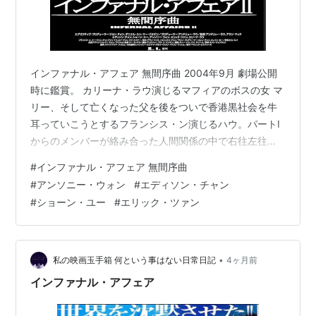
ＨＡＫＥＮ 覇拳＜OV＞(1991)
バイオレンス・コップ／復讐計画＜未＞(1990)
恋愛季節＜未＞(1986)
インファナル・アフェア 無間序曲 2004年9月 劇場公開
・・・等、多数。
時に鑑賞。 カリーナ・ラウ演じるマフィアのボスの女 マ
リー、そして亡くなった父を後をついで香港黒社会を牛
耳っていこうとするフランシス・ン演じるハウ。パートⅠ
からのメンバーが絡み合った人間関係の中で右往左往し
ているなかで、パートⅡで出て来たこの二人のキャラクタ
#
インファナル・アフェア 無間序曲
ーは、裏切りこそ普通にするが、愛する者を守ろうとす
#
アンソニー・ウォン
#
エディソン・チャン
る様は他の登場人物から比べてとても解りやすい。この
#
ショーン・ユー
#
エリック・ツァン
二人がいなかったら次から次へと起こる裏切り、殺人、
そして裏切り。あまりの展開の速さに、誰が何を想い、
何のために裏切るのか、殺すのか解らなくなっていたで
あろう。パートⅠの成功を受けて創ら…
•
私の映画玉手箱 何という事はない日常日記
4ヶ月前
インファナル・アフェア