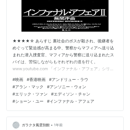
★★★★☆ あらすじ 裏社会のボスが殺され、後継者を
めぐって緊迫感が高まる中、警察からマフィアへ送り込
まれた潜入捜査官、マフィアから警察に送り込まれたス
パイは、苦悩しながらもそれぞれの道を行く。
www.youtube.com 「インファナル・アフェア」シリー
ズの第２作目で、前作の前日譚が描かれる。香港映画。
#
映画
#
香港映画
#
アンドリュー・ラウ
119分。 感想 前作の前日譚として、警察とマフィア、双
#
アラン・マック
#
アンソニー・ウォン
方から双方へ送り込まれたスパイの若かりし頃が描かれ
#
エリック・ツァン
#
エディソン・チャン
る。ただし彼らの物語というよりは、彼らを送り込んだ
#
ショーン・ユー
#
インファナル・アフェア
両サイドのボスを中心とした群像劇だ。 物語は、裏社会
のボスが殺されたところから始まる。てっきり血みどろ
の抗争劇になっていくのかと思った…
•
ガラクタ風雲別館
1年前