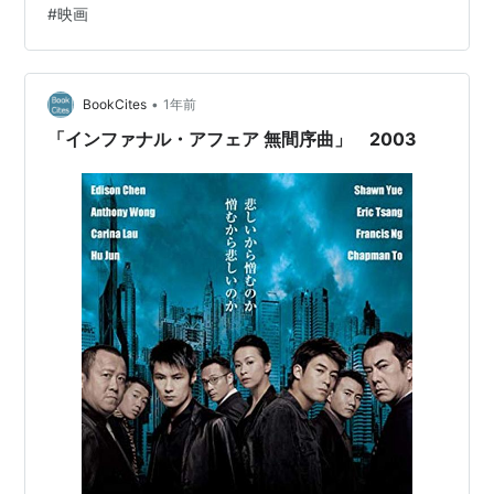
#
映画
ム・リー）と他愛のない会話をするくらい そんな中、辞
めてしまった家政婦の代わりにファイが見つけてきた、
フィリピンから来たエブリン（クリセル・コンサンジ）
がやって来る 当初…
•
BookCites
1年前
「インファナル・アフェア 無間序曲」 2003