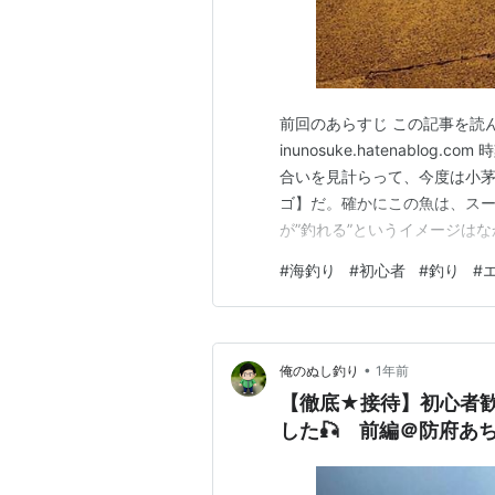
前回のあらすじ この記事を読んでク
inunosuke.hatenabl
合いを見計らって、今度は小茅
ゴ】だ。確かにこの魚は、ス
が”釣れる”というイメージは
魚。そういう意味では、これ
#
海釣り
#
初心者
#
釣り
#
なりそうだ。 ということでパ
の様子を書いていこう。
•
俺のぬし釣り
1年前
【徹底★接待】初心者
した🎣 前編＠防府あ