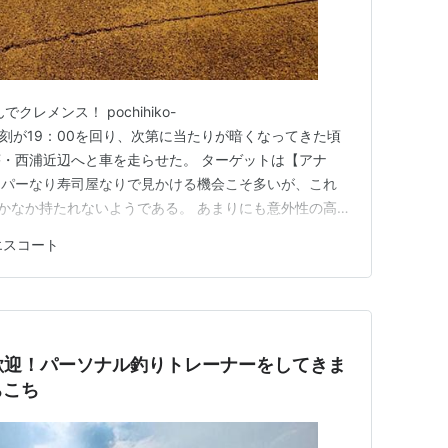
レメンス！ pochihiko-
og.com 時刻が19：00を回り、次第に当たりが暗くなってきた頃
・西浦近辺へと車を走らせた。 ターゲットは【アナ
ーパーなり寿司屋なりで見かける機会こそ多いが、これ
なかなか持たれないようである。 あまりにも意外性の高い
を狙って釣りをして、締めとするのは確かに面白い行程に
エスコート
ーソナル釣りトレーナー旅も最終章！西浦・小茅の釣行
歓迎！パーソナル釣りトレーナーをしてきま
ちこち