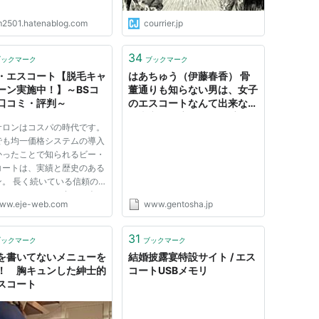
m2501.hatenablog.com
courrier.jp
34
ブックマーク
ブックマーク
・エスコート【脱毛キャ
はあちゅう（伊藤春香） 骨
ーン実施中！】～BSコ
董通りも知らない男は、女子
口コミ・評判～
のエスコートなんて出来ない
＜東京いい店 やられる店＞ -
サロンはコスパの時代です。
幻冬舎plus
でも均一価格システムの導入
かったことで知られるビー・
コートは、実績と歴史のある
ン。 長く続いている信頼の
るサロンとして、多くの人に
ww.eje-web.com
www.gentosha.jp
れています。全国で利用でき
舗数の多さもうれしいです
 脱毛サロンはワキだけが安
31
ブックマーク
ブックマーク
思っている人、他の部位も
を書いてないメニューを
結婚披露宴特設サイト / エス
！ 胸キュンした紳士的
コートUSBメモリ
スコート