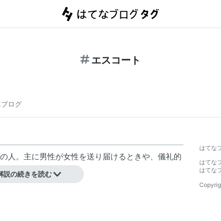
エスコート
連ブログ
はてな
の人。主に男性が女性を送り届けるときや、儀礼的
はてな
はてな
解説の続きを読む
Copyrig