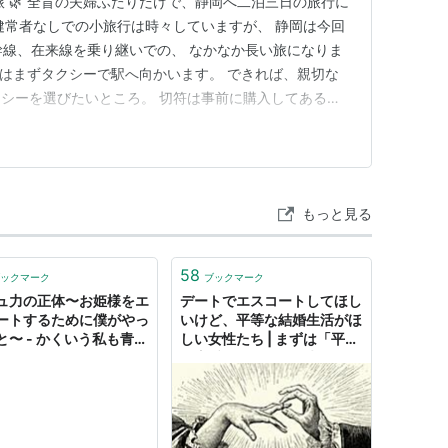
旅 🌿 全盲の夫婦ふたりだけで、静岡へ二泊三日の旅行に
健常者なしでの小旅行は時々していますが、 静岡は今回
幹線、在来線を乗り継いでの、 なかなか長い旅になりま
たちはまずタクシーで駅へ向かいます。 できれば、親切な
シーを選びたいところ。 切符は事前に購入してあるの
窓口まで連れて行ってください」 とお願いしておきま
と、 こちらから頼まなくても駅員さんのところまで案内
 視覚障害…
もっと見る
58
ックマーク
ブックマーク
ュ力の正体〜お姫様をエ
デートでエスコートしてほし
ートするために僕がやっ
いけど、平等な結婚生活がほ
と〜 - かくいう私も青二
しい女性たち | まずは「平等
ね
な恋愛」をふたりで考えると
ころから