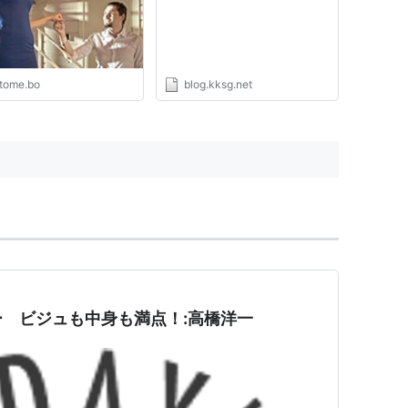
itome.bo
blog.kksg.net
 ビジュも中身も満点！:高橋洋一