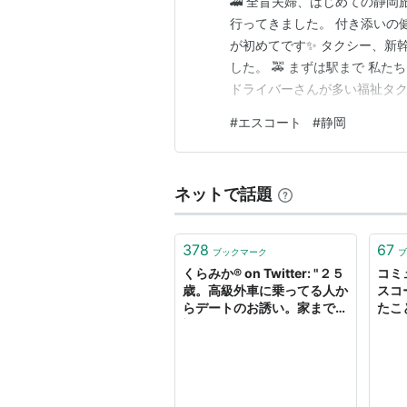
🚄 全盲夫婦、はじめての静岡
行ってきました。 付き添いの
が初めてです✨ タクシー、新
した。 🚕 まずは駅まで 私
ドライバーさんが多い福祉タク
で、乗車中に 「駅に着いたら
#
エスコート
#
静岡
す。 親切なドライバーさんだ
してくれることもあります😊 
ネットで話題
378
67
ブックマーク
ブ
くらみか®︎ on Twitter: "２５
コミ
歳。高級外車に乗ってる人か
スコ
らデートのお誘い。家までお
たこ
迎えに来てくれてエスコート
才で
は完璧。フレンチの店に着
き、助手席のドアを開けたら
お隣の車とタイミングがあっ
ちゃった。『コツン』と音が