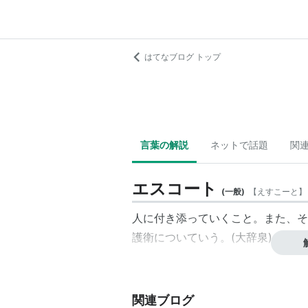
はてなブログ トップ
言葉の解説
ネットで話題
関
エスコート
(
一般
)
【
えすこーと
】
人に付き添っていくこと。また、そ
護衛についていう。(大辞泉)
関連ブログ