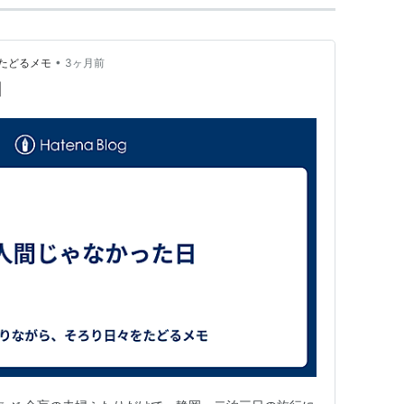
•
たどるメモ
3ヶ月前
日