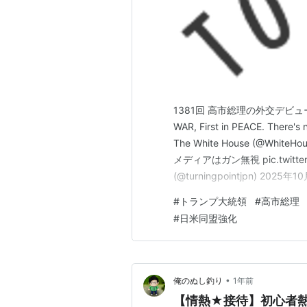
1381回 高市総理の外交デビュー ビ
WAR, First in PEACE. There's 
The White House (@Wh
メディアはガン無視 pic.twitter.c
(@turningpointjpn) 
に…
#
トランプ大統領
#
高市総理
#
日米同盟強化
•
俺のぬし釣り
1年前
【情熱★接待】初心者