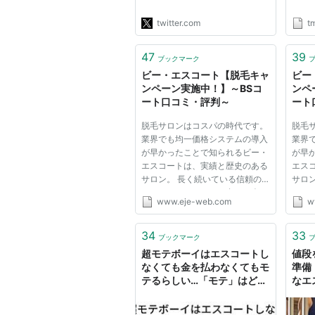
したと同時に、血相を変えた
彼。急に扱いが冷たくなった
twitter.com
t
のを感じ、車に見合った器が
大事って学んだわ。"
47
39
ブックマーク
ビー・エスコート【脱毛キャ
ビー
ンペーン実施中！】～BSコ
ンペ
ート口コミ・評判～
ート
脱毛サロンはコスパの時代です。
脱毛
業界でも均一価格システムの導入
業界
が早かったことで知られるビー・
が早
エスコートは、実績と歴史のある
エス
サロン。 長く続いている信頼の
サロ
おけるサロンとして、多くの人に
おけ
www.eje-web.com
w
愛されています。全国で利用でき
愛さ
る店舗数の多さもうれしいです
る店
ね。 脱毛サロンはワキだけが安
ね。
34
33
ブックマーク
いと思っている人、他の部位も
いと
超モテボーイはエスコートし
値段
組...
組...
なくても金を払わなくてもモ
準備
テるらしい…「モテ」はどこ
なエ
から来てどこに存在するのか