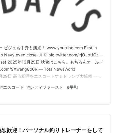
ジュも中身も満点！ www.youtube.com First in
no Navy even close. 🇺🇸 pic.twitter.com/lrjOJptfOt —
iteHouse) 2025年10月29日 映像はこちら。もちろんオールド
om/9Xwang8o0R — TotalNewsWorld
2025年10月29日 高市総理をエスコートするトランプ大統領 一日
#
エスコート
#
レディファースト
#
平和
熱烈歓迎！パーソナル釣りトレーナーをして