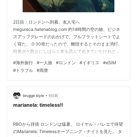
2日目：ロンドンへ到着。友人宅へ
megureca.hatenablog.com 約14時間の空の旅、ビジネ
スアップグレードのおかげで、フルフラットシートでよ
く寝た。 0:30発だったので、離陸するとそのまま消灯。
時差ボケ防止にしばらく本を読んで起きていたけれど、
睡魔に勝てず寝に入った。 離陸８時間くらいで、メイン
#
海外旅行
#
一人旅
#
ロンドン
#
イギリス
#
eSIM
の食事の時間に。しばらくは洋食が続くので、和食にし
#
トラブル
#
両替
ておいた。 食事中は、本は読めないので、映画の『プロ
ジェクト・ヘイル・メアリー』の最後の方だけ、復習す
るかのように鑑賞。やっぱり、よい話だ。 食後、しばら
く本を読んだけど、再び睡魔に襲われて、フルフラット
•
brugge style
6日前
にして寝た。 気がついたら、残…
marianela: timeless!!
RBOから拝借 ロンドンは猛暑。 ロイヤル・バレエで待望
のMarianela: Timelessオープニング・ナイトを見た。 タ