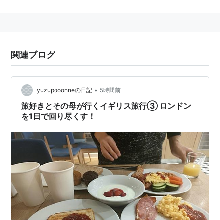
があり、世界最大の金融市場の一つ。
2006年、日本の東京都と政策課題を前提とした政策協
定を結んでいる。
オリンピックが過去2回開催され、2012年の夏季オリン
関連ブログ
ピック（
ロンドンオリンピック
）開催予定地にもなって
いる。
•
yuzupooonneの日記
5時間前
旅好きとその母が行くイギリス旅行③ ロンドン
を1日で回り尽くす！