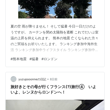
夏の空 雨が降りません！ そして猛暑 今日一日だけのよ
うですが。 カーテンを閉め太陽熱を遮断 これでだいぶ室
温の上昇を抑えられます。 熊本の地震 亡くなられた方々
のご冥福をお祈りいたします。 ランキング参加中海外生
活 ランキング参加中ライフスタイル ランキング参加中健
康
#
熊本地震
#
猛暑
#
ロンドン
•
yuzupooonneの日記
8日前
旅好きとその母が行くフランス(?)旅行④ いよ
いよ、レンヌからロンドンへ！