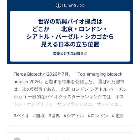
Fierce Biotechが2026年7月、「Top emerging biotech
hubs in 2026」と題する特集を公開した。 選ばれた都市
は、次の5都市である。 北京 ロンドン シアトル バーゼル
シカゴ 一般的なバイオクラスターランキングでは、ボス
トン・ケンブリッジ、サンフランシスコ、サンディエゴ
などが上位に並ぶ。しかし今回の特集は、すでに完成さ
#
バイオ
#
拠点
#
世界
#
シアトル
#
ロンドン
#
北京
れた巨大拠点ではなく、存在感を高めつつある「新興・
再評価拠点」に焦点を当てている。 したがって、この5
都市は単純な世界トップ5ではない。 むしろ、 研究、資