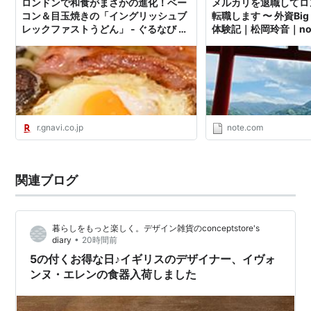
ロンドンで和食がまさかの進化！ベー
メルカリを退職してロン
コン＆目玉焼きの「イングリッシュブ
転職します 〜 外資Big
レックファストうどん」 - ぐるなび み
体験記｜松岡玲音｜no
んなのごはん
r.gnavi.co.jp
note.com
関連ブログ
暮らしをもっと楽しく。デザイン雑貨のconceptstore's
•
diary
20時間前
5の付くお得な日♪イギリスのデザイナー、イヴォ
ンヌ・エレンの食器入荷しました