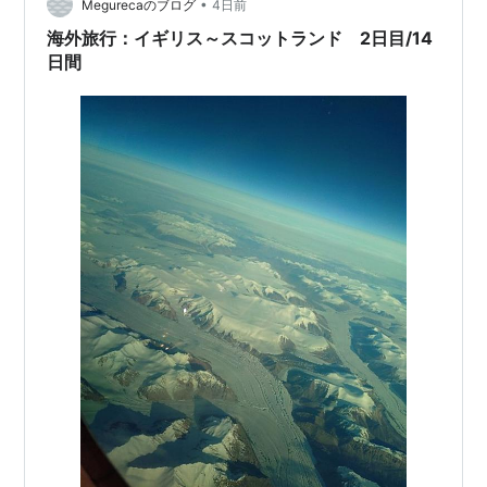
•
金、人材、製薬企業、起業支援、臨床開発の要素が結び
Megurecaのブログ
4日前
つき、次の成長局面に入りつつ…
海外旅行：イギリス～スコットランド 2日目/14
日間