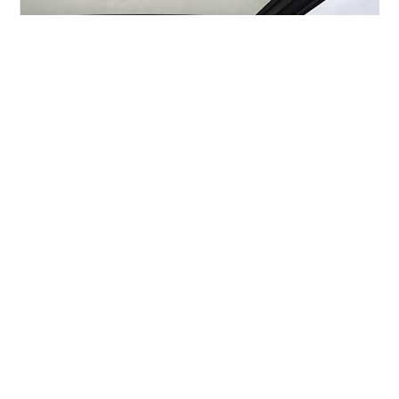
【フランス4日目（＝イギリス0日目）】Rennes and
London この日は朝からイギリスへ移動していきます！
まずは、バスに乗って、空港へ。 バス停に、どの行き先
のバスが来るか書いてくれてるの親切...! 充電？！ レンヌ
空港、めっちゃこじんまりとしてました。 (チェックイン
カウンタ10個もなかったんじゃないかな。) これで空港の
#
海外旅行
#
バックパック
#
旅
#
イギリス
#
ロンドン
ロビー全てなんです...！ んで、めっちゃ空いてたから、