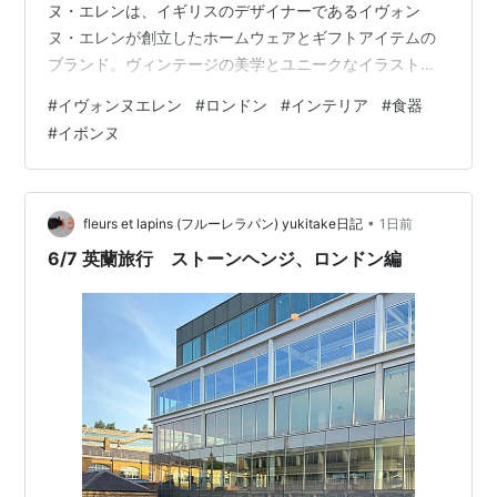
ヌ・エレンは、イギリスのデザイナーであるイヴォン
ヌ・エレンが創立したホームウェアとギフトアイテムの
ブランド。ヴィンテージの美学とユニークなイラストレ
ーションを組み合わせた、エレガントで遊び心のあるス
#
イヴォンヌエレン
#
ロンドン
#
インテリア
#
食器
タイルが特徴です。伝統的なボーンチャイナ（磁器）や
#
イボンヌ
高品質の食器に、動物や花、ユーモラスなメッセージを
描いたデザインが特徴で、特に動物モチーフのカップや
プレートが人気です。家族や友人たちと過ごす楽しい時
間や一…
•
fleurs et lapins (フルーレラパン) yukitake日記
1日前
6/7 英蘭旅行 ストーンヘンジ、ロンドン編