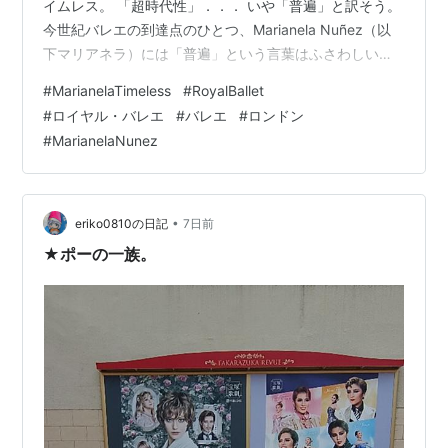
イムレス。 「超時代性」．．． いや「普遍」と訳そう。
今世紀バレエの到達点のひとつ、Marianela Nuñez（以
下マリアネラ）には「普遍」という言葉はふさわしい。
15歳でロイヤル・バレエ団への入団が決まったものの、
#
MarianelaTimeless
#
RoyalBallet
労働法の関係で１６歳になるまでスクールに所属し、そ
#
ロイヤル・バレエ
#
バレエ
#
ロンドン
れから２８年。 待ちに待った彼女による彼女のための祭
#
MarianelaNunez
典（ガラ）である。 もちろん素晴らしかったです！！ わ
たしの最愛のダンサーである彼女にふさわしい褒め言葉
は、探す方が難しいくらいだ。 教科書として…
•
eriko0810の日記
7日前
★ポーの一族。