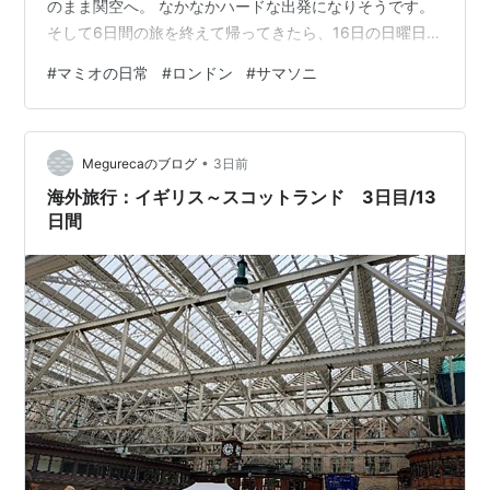
のまま関空へ。 なかなかハードな出発になりそうです。
そして6日間の旅を終えて帰ってきたら、16日の日曜日は
サマーソニック。 今年のお盆は、ゆっくりする暇なんて
#
マミオの日常
#
ロンドン
#
サマソニ
ありません（笑）。 偶然にも昨日会社で、「お盆明けは
出社する？ 在宅にする？」なんて話をしていたら、サマ
ソニに参戦する若者がいました。 「でも最後のAdoは見
•
ずに帰ります」 なるほど。やっぱり帰りの混雑を考える
Megurecaのブログ
3日前
と、その判断になりますよね。 うちは娘がAdoを見たが
海外旅行：イギリス～スコットランド 3日目/13
る気もするし、見ながら…
日間