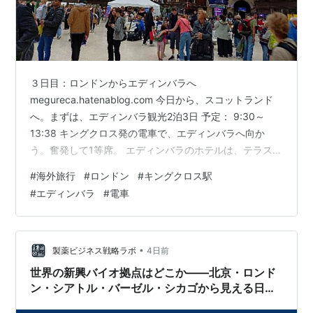
３日目：ロンドンからエディンバラへ
megureca.hatenablog.com 今日から、スコットランド
へ。まずは、エディンバラ観光2泊3日 予定： 9:30～
13:38 キングクロス発の電車で、エディンバラへ向か
う。奮発して1等席。 エディンバラのホテルは、テラスホ
テル。 HOTEL テラス ホテル, エディンバラ 予約したと
#
海外旅行
#
ロンドン
#
キングクロス駅
きの為替だと一応一泊4万円以内におさまっていたのだけ
#
エディンバラ
#
電車
れど、決済された時には4万円越え、、、。8月のスコッ
トランドは、とにかくホテル代がべらぼうに高い。その
上、円安なのでやむなし。 Kの自宅で目覚めた晴天のロ
ンドンの朝。閑静な住宅街に鳥の鳴き声がひびく。いい
•
製薬ビジネス戦略ラボ
4日前
天気！ 朝…
世界の新興バイオ拠点はどこか――北京・ロンド
ン・シアトル・バーゼル・シカゴから見える日本
の立ち位置