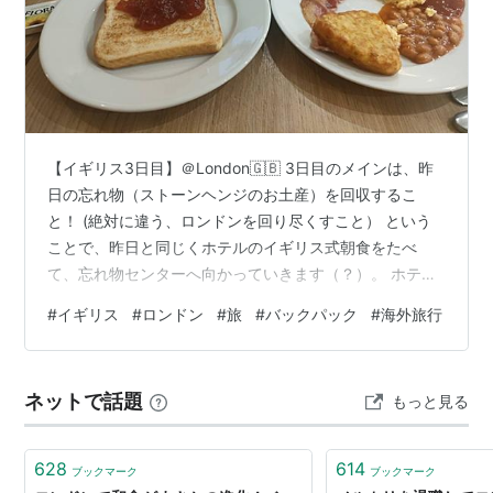
【イギリス3日目】＠London🇬🇧 3日目のメインは、昨
日の忘れ物（ストーンヘンジのお土産）を回収するこ
と！ (絶対に違う、ロンドンを回り尽くすこと） という
ことで、昨日と同じくホテルのイギリス式朝食をたべ
て、忘れ物センターへ向かっていきます（？）。 ホテル
の朝食は簡単なビュッフェ形式なのですが、ご飯減って
#
イギリス
#
ロンドン
#
旅
#
バックパック
#
海外旅行
たらすぐに補充してくれるカンフーやってそうなｵｼﾞと、
仕事せずに客にひたすら話しかけるﾈｷしかいない、仕事
量の不平等極まりない会場でした。 まさかのﾈｷが、私た
ネットで話題
もっと見る
ちと関わるのが最後と知って、蛍光ペンで手紙書いてく
れました。 (とはいえ、ありがたく受け取りたいけど、ヨ
ーロッパでのスタッフの自発…
628
614
ブックマーク
ブックマーク