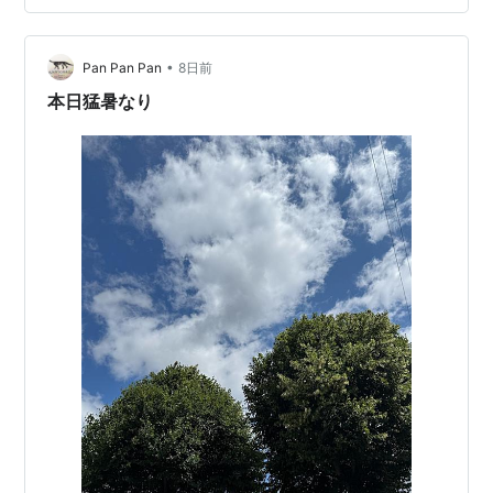
事量は如何なる量か。 どうやって覚えるんでしょう
ね…。 宝塚は、"ベルばらは絶対観たい"私でしたが、こ
れからはポーの一族も加わりました(*^^*) 兄妹愛とい…
•
Pan Pan Pan
8日前
本日猛暑なり