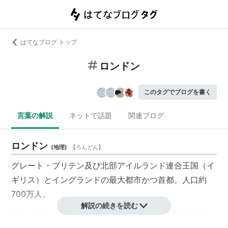
はてなブログ トップ
ロンドン
このタグでブログを書く
言葉の解説
ネットで話題
関連ブログ
ロンドン
(
地理
)
【
ろんどん
】
グレート・ブリテン及び北部アイルランド連合王国（イ
ギリス）とイングランドの最大都市かつ首都。人口約
700万人。
解説の続きを読む
国土が日本の3分の2くらいだが、ロンドン証券取引所