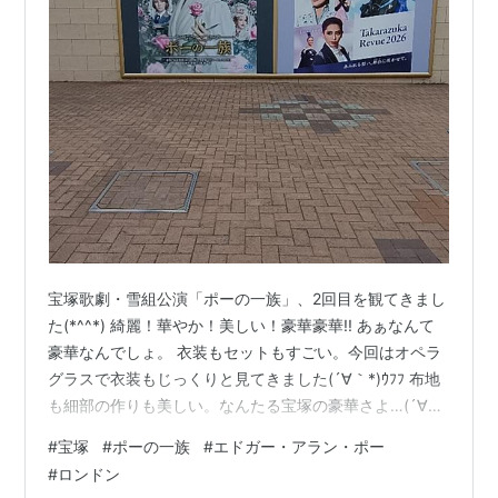
宝塚歌劇・雪組公演「ポーの一族」、2回目を観てきまし
た(*^^*) 綺麗！華やか！美しい！豪華豪華!! あぁなんて
豪華なんでしょ。 衣装もセットもすごい。今回はオペラ
グラスで衣装もじっくりと見てきました(´∀｀*)ｳﾌﾌ 布地
も細部の作りも美しい。なんたる宝塚の豪華さよ…(´∀｀
*)ｳﾌﾌ 朝美絢さん演じるエドガーが光り輝いている。ニヒ
#
宝塚
#
ポーの一族
#
エドガー・アラン・ポー
ルな笑顔がたまらなく素敵。 生演奏で歌って踊って台詞
#
ロンドン
もありの2時間半。舞台で常時稼働のトップスターのお仕