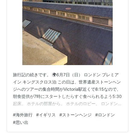
旅行記の続きです。 🌍6月7日（日） ロンドン プレミア
イン キングスクロス泊 この日は、世界遺産ストーンヘン
ジへのツアーの集合時間がVictoria駅近くで8:15なので、
朝食提供が7時にスタートしたらすぐ食べられるよう5:30
起床。 ホテルの部屋から。 ホテルのロビー。 ロンドン
の交通マップ。 朝食。毎日同じようなものですが。。。
#
海外旅行
#
イギリス
#
ストーンヘンジ
#
ロンドン
急いで食べました。 そして7:30にホテルを出て、地下鉄
#
思い出
でキングスクロス駅からVictoria駅へ。 キングスクロス駅
の構内の花屋さんで見かけた花束。 前日にルートと所要