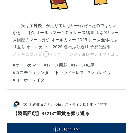
――実は案外後半が足りていない一戦だったのではない
かと。 目次 オールカマー 2025 レース結果 ホネ的! レー
ス回顧 / レース分析 オールカマー 2025 レース全体のふ
り返り オールカマー 2025 各馬ふり返り 予想と結果 コ
スモキュランダ ◯ドゥラドーレス / ▲レガレイラ / ヨー
ホーレイク 他 www.yosounohone.com オールカマー
#
オールカマー
#
レース回顧
#
レース結果
2025 レース結果 着順 馬名 タイム 上3F 1 レガレイラ
#
コスモキュランダ
#
ドゥラドーレス
#
レガレイラ
2:10.2 34.0 2 ドゥラドーレス 2:10.4 34.4 3 ヨーホーレ
#
ヨーホーレイク
イク 2:10.7 34.2 4 フェアエールング 2:10.7 35.0 5 ホー
エ…
•
ぴけおの勝負ごと、今日もストライク探し中
1年前
【競馬回顧】9/21の重賞を振り返る