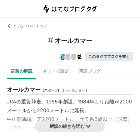
はてなブログ トップ
オールカマー
このタグでブログを書く
言葉の解説
ネットで話題
関連ブログ
オールカマー
(
スポーツ
)
【
おーるかまー
】
JRAの重賞競走。1955年創設。1984年より距離が2000
メートルから2200メートルに延長。
中山競馬場、芝2200メートル、サラ系3歳以上（国際）
解説の続きを読む
（指定）、斤量は別定の条件。格付けはGII。
1着賞金は6000万円（2012年）。