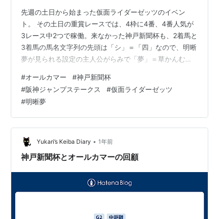
第35
先週の土日から始まった仮面ライダーゼッツのイベン
1989年9月17
中山 芝
オグリキャップ
牡
南井克
回
日
2200
4
巳
ト。 その土日の重賞レースでは、4枠に4番、4番人気が
3レース中2つで稼働。来なかった神戸新聞杯も、2着馬と
第36
1990年9月
中山 芝
ラケットボール
牡
坂井千
3着馬の馬名文字列の先頭は「シ」＝「四」なので、明晰
回
16日
2200
5
明
夢が見られる設定の主人公がらみで「夢」＝草かんむり
第37
1991年9月15
中山 芝
ジョージモナー
牡
早田秀
の下にある「四」の影響がこっそりあったということ
回
日
2200
ク
6
治
#
オールカマー
#
神戸新聞杯
で・・・。 それに土曜日のメインレースは中山＆阪神の
#
阪神ジャンプステークス
#
仮面ライダーゼッツ
第38
1992年9月
中山 芝
イクノディクタ
牝
村本善
東西とも重賞ではなかったものの、ともに4番が馬券圏内
#
明晰夢
回
20日
2200
ス
5
之
に来ており、胴元さんとしては最初だから大サービスし
た・・・という塩梅だろうか？ まあ次は相当囮として使
第39
1993年9月
中山 芝
ツインターボ
牡
中舘英
回
19日
2200
5
二
われると思うけれども・・・。 オールカマー（11頭） 01
着 4枠04番 レガレイラ（戸…
•
Yukari’s Keiba Diary
1年前
第40
1994年9月
中山 芝
ビワハヤヒデ
牡
岡部幸
回
18日
2200
4
雄
神戸新聞杯とオールカマーの回顧
第41
1995年9月18
中山 芝
ヒシアマゾン
牝
中舘英
回
日
2200
4
二
第42
1996年9月15
中山 芝
サクラローレル
牡
横山典
回
日
2200
5
弘