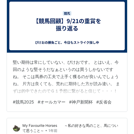
堅い期待は常にしていない、ぴけおです。 とはいえ、今
回のような堅そうだなぁというのは買うしかないです
ね。 そこは馬券の工夫で上手く獲るのが良いんでしょう
ね。 片方は良くても、荒れに期待した方が読み違い。 ま
ずは的中できたのでＧ１予想に繋がると信じて・・・！
#
競馬2025
#
オールカマー
#
神戸新聞杯
#
反省会
My Favourite Horses ～私の好きな馬のこと、馬につい
•
て思うこと～
1年前