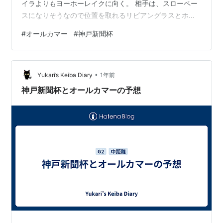
イラよりもヨーホーレイクに向く。 相手は、スローペー
スになりそうなので位置を取れるリビアングラスとホー
エリート。 神戸新聞杯はエリキングが断然。 ダービーで
#
オールカマー
#
神戸新聞杯
はダントツの切れ味を披露。 位置取りが後ろすぎて5着
までだったが、３着のショウヘイに対して上り0.9もの差
をつけている。 10頭立ての阪神外回りなら確実に届く。
•
馬単で。 相手はショウヘイとジョバンニが抜けている。
Yukari’s Keiba Diary
1年前
神戸新聞杯とオールカマーの予想