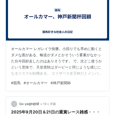
回
22日
2000
3
第19
1973年10月
東京 芝
ハクホオショウ
牡
池上昌
回
14日
2000
4
弘
第20
1974年10月
中山 芝
イチフジイサミ
牡
郷原洋
回
13日
2000
4
行
第21
1975年10月
東京 芝
キクノオー
牡
横山富
回
12日
2000
4
雄
オールカマー レガレイラ快勝。小回りでも早めに動くと
第22
1976年10月
中山 芝
グレートセイカ
牡
郷原洋
ダメな面がある、輸送がダメとかそういう要素がなかっ
回
17日
2000
ン
4
行
た分今回好走したのはありそうです。 で、次どこ使うか
第23
1977年10月
中山 芝
トウフクセダン
牡
宮田仁
という意味で、天皇賞秋はダービーと同じような感じに
回
16日
2000
4
なるリスクが結構ある。 エリザベス女王杯だとメンバー
は落ちるが去年飛んで宝塚も負けたように輸送がダメな
第24
1978年10月
中山 芝
ハセオーマ
牡
柴田政
#
競馬
#
オールカマー
#
神戸新聞杯
可能性がある。 ジャパンカップ狙い頃と思いますが、大
回
15日
2000
3
人
目標の有馬記念と間隔詰まるでどれも一長一短あるので
第25
1979年10月
中山 芝
ユキフクオー
牡
小島太
どうするんでしょうか。ドゥラドーレスはやや折り合い
回
14日
2000
4
•
書きますがG2は勝てそうなところまでは来てるかと。 高
Go-ye@h総研
10ヶ月前
第26
1980年10月
東京 芝
ブルーマックス
牡
東信二
いレベルではまだ一線級と差があるような気がします。
2025年9月20日＆21日の重賞レース雑感・・・
回
12日
2000
5