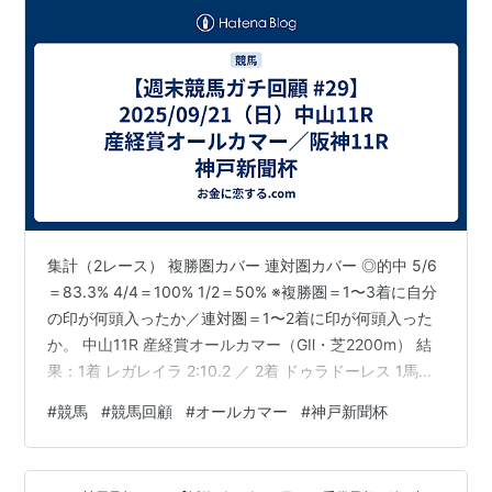
第51
2005年9月
中山 芝
ホオキパウェー
牡
後藤浩
回
25日
2200
ブ
4
輝
第52
2006年9月
中山 芝
バランスオブゲ
牡
田中勝
回
24日
2200
ーム
7
春
第53
2007年9月
中山 芝
マツリダゴッホ
牡
蛯名正
回
23日
2200
4
義
第54
2008年9月
中山 芝
マツリダゴッホ
牡
蛯名正
回
28日
2200
5
義
第55
2009年9月
中山 芝
マツリダゴッホ
牡
横山典
集計（2レース） 複勝圏カバー 連対圏カバー ◎的中 5/6
回
27日
2200
6
弘
＝83.3% 4/4＝100% 1/2＝50% ※複勝圏＝1〜3着に自分
第56
2010年9月
中山 芝
シンゲン
牡
藤田伸
の印が何頭入ったか／連対圏＝1〜2着に印が何頭入った
回
26日
2200
7
二
か。 中山11R 産経賞オールカマー（GⅡ・芝2200m） 結
果：1着 レガレイラ 2:10.2 ／ 2着 ドゥラドーレス 1馬身
第57
2011年9月
中山 芝
アーネストリー
牡
佐藤哲
回
25日
2200
6
三
1/4 ／ 3着 ヨーホーレイク 2馬身／ 馬場：良
#
競馬
#
競馬回顧
#
オールカマー
#
神戸新聞杯
（netkeiba） 払戻（主な） 単勝 4：330円／馬連 4-9：
680円／3連複 4-7-9：1,970円／3連単 4-9-7：7,740円
あなたの印と結果照合 ◎ コスモキュランダ … 8着 ◯ レ