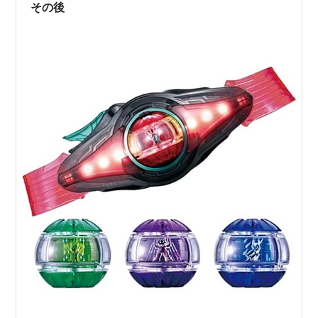
ヨーホーレイクはまた出遅れましたが自…
その後
第27
1981年9月
中山 芝
ハセシノブ
牝
田村正
回
20日
2000
4
光
第28
1982年9月
中山 芝
トドロキヒホウ
牡
安田富
回
26日
2000
4
男
第29
1983年9月
中山 芝
スイートカーソ
牝
増沢末
回
25日
2000
ン
4
夫
第30
1984年9月
中山 芝
アサカシルバー
牡
増沢末
回
23日
2200
5
夫
第31
1985年9月
中山 芝
アサカサイレン
牡
安田富
回
22日
2200
ト
3
男
第32
1986年9月21
中山 芝
ジュサブロー
牡
鈴木純
回
日
2200
4
児
第33
1987年9月
中山 芝
ダイナフェアリ
牝
増沢末
回
20日
2200
ー
4
夫
第34
1988年9月18
新潟 芝
スズパレード
牡
蛯沢誠
回
日
2200
7
治