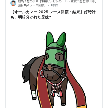
競馬予想のホネ【坂路ビシビシの日々〜 重賞予想と追い切り
ガレイラ … 1着 ▲ ド…
•
注目馬＆レース回顧】
1年前
【オールカマー 2025 レース回顧・結果】好時計
も、明暗分かれた兄妹?