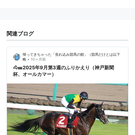
その名の通り外国及び地方競馬所属馬にも開放されてい
るレースでもあるが近年参戦は少ない。かつては地方所
関連ブログ
属馬のジャパンCトライアル的要素もあった。天皇賞
（秋）のステップレースの1つだが、有力馬は毎日王冠
帰ってきちゃった「焦れ込み競馬の館」（競馬だけとは以下
や京都大賞典に回るため、例年いまひとつメンバーが揃
•
略
10ヶ月前
わない。
🐴🎫2025年9月第3週のふりかえり（神戸新聞
杯、オールカマー）
歴代優勝馬一覧
回数
年月日
距離
優勝馬
性
騎手
齢
第1
1955年10月
中山 芝
メイヂヒカリ
牡
蛯名武
回
16日
2000
3
五郎