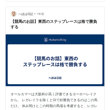
感じます。 そんな中今日も中央競馬。 中山のオールカマ
ーは推し馬フェアエールングが4着、ホーエリートが5着
•
に健闘しました。 フェアエールングは道中いい手応えで
へほは日記
1年前
位置を押し上げていって直線向いたところで先頭に立っ
【競馬のお話】東西のステップレースは格で勝負
ていましたので、一瞬夢を見ました。…
する
オールカマーは大阪杯が高く評価できるヨーホーレイク
から。 レガレイラを除くとGⅠで好勝負できるのはこの馬
だけ。 休み明けとこの時期の馬場を考慮すると、レガレ