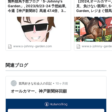
無料競馬予想ブログ「S-Johnny's
【2024,オールカマー
回
18日
2000
3
二
Garden」, 2023/9/23-24 予想結果,
見、負けない競馬!!, S-J
今週【神戸新聞杯】馬連 47.4倍、3連
Garden, レジまぐ競馬, 
第11
1965年10月
中山 芝
ミハルカス
牡
加賀武
複 63.7倍【オールカマー】馬連 10.2
Johnny's Garden
回
10日
2000
5
見
倍 等、的中!! - S-Johnny's Garden
第12
1966年11月
中山 芝
ヒシマサヒデ
牡
小野定
回
27日
2000
4
夫
第13
1967年10月
中山 芝
オンワードウエ
牡
大和田
回
22日
2000
ル
4
稔
www.s-johnny-garden.com
www.s-johnny-garde
第14
1968年9月
東京 芝
スイートフラッ
牝
野平祐
回
29日
2000
グ
4
二
関連ブログ
第15
1969年10月
中山 芝
ライトワールド
牡
吉永正
回
16日
2000
4
人
第16
1970年10月
東京 芝
マキノホープ
牡
加賀武
•
競馬好きな社会人の日記
10ヶ月前
回
25日
2000
4
見
オールカマー、神戸新聞杯回顧
第17
1971年10月
東京 芝
キクノハッピー
牡
波多野
回
17日
2000
3
浩久
第18
1972年10月
東京 芝
イナボレス
牡
宮田仁