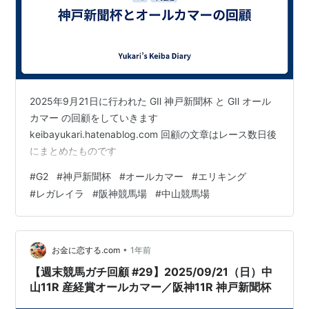
第43
1997年9月
中山 芝
メジロドーベル
牝
吉田豊
回
14日
2200
3
第44
1998年9月
中山 芝
ダイワテキサス
牡
武豊
回
20日
2200
5
第45
1999年9月19
中山 芝
ホッカイルソー
牡
江田照
回
日
2200
7
男
2025年9月21日に行われた GⅡ 神戸新聞杯 と GⅡ オール
カマー の回顧をしていきます
第46
2000年9月
中山 芝
メイショウドト
牡
的場均
keibayukari.hatenablog.com 回顧の文章はレース数日後
回
24日
2200
ウ
4
にまとめたものです
第47
2001年9月
中山 芝
エアスマップ
牡
柴田善
#
G2
#
神戸新聞杯
#
オールカマー
#
エリキング
回
23日
2200
6
臣
#
レガレイラ
#
阪神競馬場
#
中山競馬場
第48
2002年9月
新潟 芝
ロサード
牡
後藤浩
回
22日
2200
6
輝
第49
2003年9月
中山 芝
エアエミネム
牡
蛯名正
•
お金に恋する.com
1年前
回
28日
2200
5
義
【週末競馬ガチ回顧 #29】2025/09/21（日）中
第50
2004年9月
中山 芝
トーセンダンデ
牡
勝浦正
山11R 産経賞オールカマー／阪神11R 神戸新聞杯
回
26日
2200
ィ
6
樹