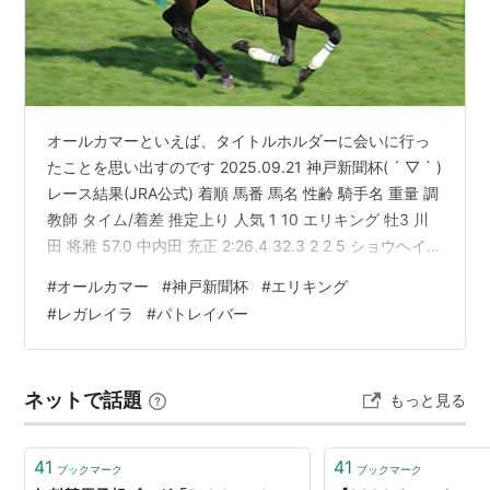
第2
1956年11月
中山 芝
トヨタニ
牡
高橋英
回
11日
2000
4
夫
第3
1957年10月
中山 芝
キタノオー
牡
勝尾竹
回
20日
2000
4
男
第4
1958年10月
中山 芝
マサタカラ
牡
保田隆
オールカマーといえば、タイトルホルダーに会いに行っ
回
19日
2000
4
芳
たことを思い出すのです 2025.09.21 神戸新聞杯( ´ ▽ ` )
第5
1959年10月
中山 芝
ウネビヒカリ
牡
野平祐
レース結果(JRA公式) 着順 馬番 馬名 性齢 騎手名 重量 調
回
18日
2000
3
二
教師 タイム/着差 推定上り 人気 1 10 エリキング 牡3 川
第6
1960年10月
中山 芝
ヤシマフアース
牡
保田隆
田 将雅 57.0 中内田 充正 2:26.4 32.3 2 2 5 ショウヘイ
回
15日
2000
ト
4
芳
牡3 坂井 瑠星 57.0 友道 康夫 クビ 32.9 1 3 2 ジョバンニ
#
オールカマー
#
神戸新聞杯
#
エリキング
牡3 松山 弘平 57.0 杉山 晴紀 １ 3/4 33.1 3 4 9 デルアヴ
第7
1961年10月
中山 芝
アズマテンラン
牡
野平好
#
レガレイラ
#
パトレイバー
回
15日
2000
3
男
ァー 牡3 荻野 極 57.0 松永 幹夫 １／２ 33.1 7 5 1 ライト
トラック 牡3 和…
第8
1962年10月
中山 芝
リユウムサシ
牡
森安弘
回
14日
2000
3
明
ネットで話題
もっと見る
第9
1963年10月
中山 芝
ミオソチス
牝
高松三
回
27日
2000
3
太
41
41
ブックマーク
ブックマーク
第10
1964年10月
中山 芝
フラワーウツド
牝
野平祐