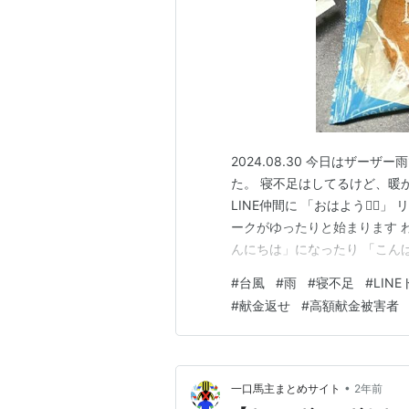
2024.08.30 今日はザー
た。 寝不足はしてるけど、暖
LINE仲間に 「おはよう🙋‍
ークがゆったりと始まります 
んにちは」になったり 「こんばん
れたけど そしてお昼食べたけど
#
台風
#
雨
#
寝不足
#
LIN
食べようよ。」 「ん、朝の７
#
献金返せ
#
高額献金被害者
たい。 カ…
•
一口馬主まとめサイト
2年前