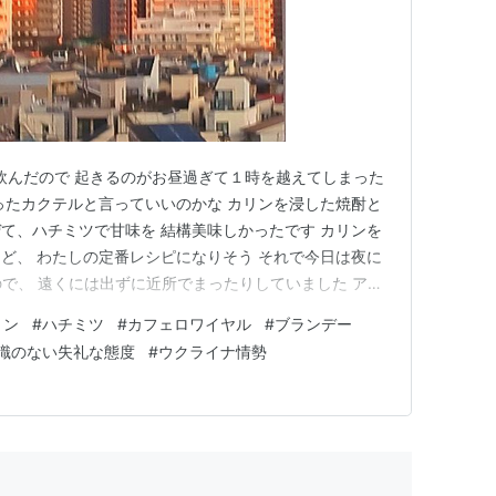
に酒を飲んだので 起きるのがお昼過ぎて１時を越えてしまった
ったカクテルと言っていいのかな カリンを浸した焼酎と
て、ハチミツで甘味を 結構美味しかったです カリンを
ど、 わたしの定番レシピになりそう それで今日は夜に
ので、 遠くには出ずに近所でまったりしていました アル
子供の頃カフェロワイヤルって流行りました。 角砂糖に
リン
#
ハチミツ
#
カフェロワイヤル
#
ブランデー
 炎のままでコーヒーに入れるんです アルコールは飛ん
識のない失礼な態度
#
ウクライナ情勢