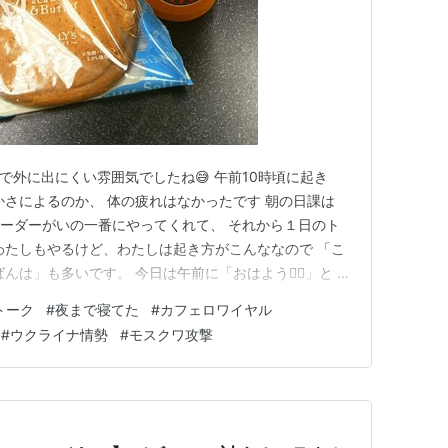
ザー雨で外に出にくい雰囲気でしたね😅 午前10時頃に起き
かさによるのか、 体の疲れはなかったです 朝の日課は
♀️」 リーダーがいの一番にやってくれて、 それから１日のト
わたしもやるけど、わたしは起き方がこんななので 「こ
は」も多いです。 今日は午前に「おはよう🙋‍♀️」と 入
、 そのあとからの記憶が………🎈 「さっちん、ごはん
Eトーク
#
夜まで寝てた
#
カフェロワイヤル
時」「夜だよ」 ん服着たまま寝てた で、でもカフェはし
#
ウクライナ情勢
#
モスクワ攻撃