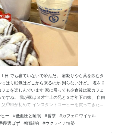
ったりな１日 でも寝ていないで済んだ。 肩凝りやら薬を飲むタ
やっぱり眠気はどこから来るのか 判らないけど。 塩を２
カフェを楽しんでいます 家に帰っても夕食後は家カフェ
らですね。 我が家は３才年上の兄と３才年下の妹、 自由
父🧑🏻が初めて インスタントコーヒーを買ってきたの
色の番茶を 大きなヤカンで沸かして 冷やしてあるのを飲
ーヒー
#
低血圧と睡眠
#
番茶
#
カフェロワイヤル
煎って挽いたに近いのとは まったく違う焦げ臭い味でし
手段選ばず
#
戦闘的
#
ウクライナ情勢