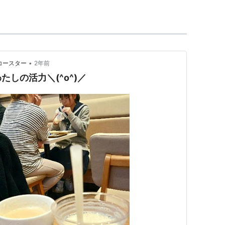
•
コースター
2年前
しの活力＼(^o^)／