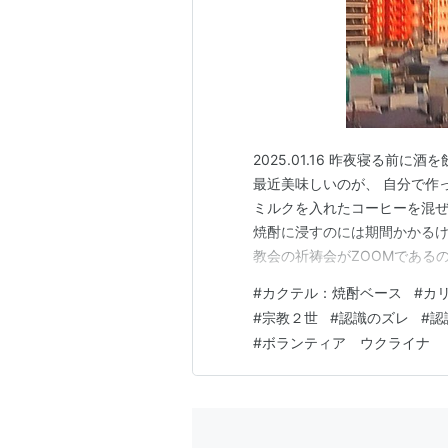
2025.01.16 昨夜寝る前
最近美味しいのが、 自分で作
ミルクを入れたコーヒーを混ぜ
焼酎に浸すのには期間かかるけ
教会の祈祷会がZOOMである
コールとコーヒーと言えば、 
#
カクテル：焼酎ベース
#
カ
ブランデーをかけて火をつけ、
#
宗教２世
#
認識のズレ
#
認
で ブランデーの香りがス…
#
ボランティア ウクライナ