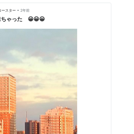
•
コースター
2年前
ゃった 😀😀😀