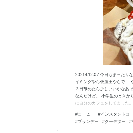
20214.12.07 今日もま
イミングやら低血圧やらで、 
３日舐めたら少しいいかなあ 
なんだけど。 小学生のときか
に自分のカフェをしてました。 
を 覚えてます それまでは茶
#
コーヒー
#
インスタントコ
むだけだったけど、 今の豆を
#
ブランデー
#
クーデター
#
た 飲みたい時に自分で…