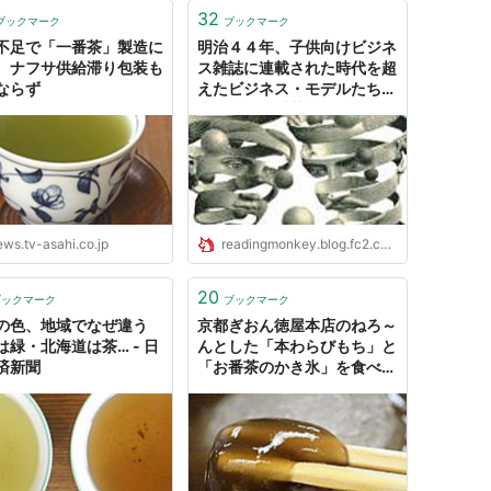
32
ブックマーク
ブックマーク
不足で「一番茶」製造に
明治４４年、子供向けビジネ
 ナフサ供給滞り包装も
ス雑誌に連載された時代を超
ならず
えたビジネス・モデルたち／
幸田露伴「番茶會談」
ews.tv-asahi.co.jp
readingmonkey.blog.fc2.com
20
ブックマーク
ブックマーク
の色、地域でなぜ違う
京都ぎおん徳屋本店のねろ～
は緑・北海道は茶… - 日
んとした「本わらびもち」と
済新聞
「お番茶のかき氷」を食べて
みました