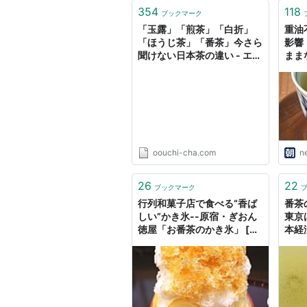
354
118
ブックマーク
「玉露」「煎茶」「白折」
重油
「ほうじ茶」「番茶」今さら
影響
聞けない日本茶の違い - エコ
まま
やまぐち100認証自然農法産
「やまぐち小野茶」│株式会
社大内茶園
oouchi-cha.com
n
26
22
ブックマーク
行列和菓子店で食べる“香ば
番茶
しい”かき氷--原宿・ぎおん
東京
徳屋「お番茶のかき氷」 [え
本経
ん食べ]