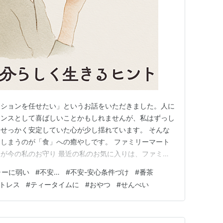
ジションを任せたい」というお話をいただきました。人に
ャンスとして喜ばしいことかもしれませんが、私はずっし
せっかく安定していた心が少し揺れています。 そんな
しまうのが「食」への癒やしです。 ファミリーマート
が今の私のお守り 最近の私のお気に入りは、ファミリ
50円（税込）のカレーせんべいです。スパイシーな刺激
ャーに弱い
#
不安…
#
不安-安心条件づけ
#
番茶
った心を一瞬だけ解きほぐしてくれる気がして、ついつい
トレス
#
ティータイムに
#
おやつ
#
せんべい
す。 けれど、寝る前に一…