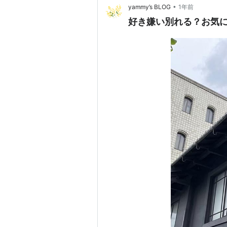
•
yammy’s BLOG
1年前
好き嫌い別れる？お気