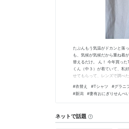
たぶんもう気温がドカンと落っ
も、気候が気候だから重ね着
替えるだけ。 ん！ 今年買った
くん（中３）が着ていて、私
せてもらって、レンズで調べた
もりじゃないでしょうね？ホダ
#
衣替え
#
Tシャツ
#
グラニ
稽古にさえ着て行かなければい
#
新潟
#
妻有おにぎりせんべ
りの長い長い暑い暑い夏が始ま
ネットで話題