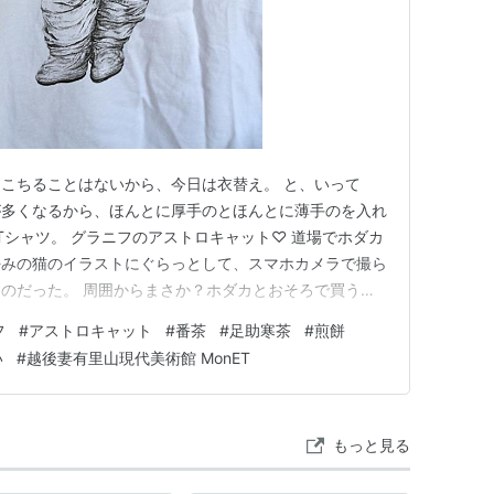
こちることはないから、今日は衣替え。 と、いって
が多くなるから、ほんとに厚手のとほんとに薄手のを入れ
Tシャツ。 グラニフのアストロキャット♡ 道場でホダカ
好みの猫のイラストにぐらっとして、スマホカメラで撮ら
のだった。 周囲からまさか？ホダカとおそろで買うつ
カかわいそうだ！！！ とかとか言われたけど、なに、
フ
#
アストロキャット
#
番茶
#
足助寒茶
#
煎餅
いのだ。ホダカくんにバレなければいいのだ。 うんざ
い
#
越後妻有里山現代美術館 MonET
るけど、Tシャツでちょ…
もっと見る