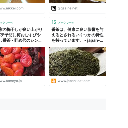
ww.nikkei.com
gigazine.net
15
ックマーク
ブックマーク
家の梅干しが良い上がり
番茶は、健康に良い影響を与
バテ予防に梅おむすびや
えるとされるいくつかの特性
し番茶 - 貯め代のシンプ
を持っています。 - japan-
イフと暮らしのヒント
eat’s blog
ww.tameyo.jp
www.japan-eat.com