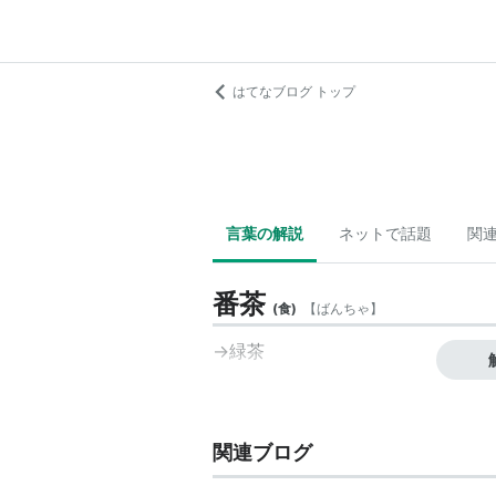
はてなブログ トップ
言葉の解説
ネットで話題
関
番茶
(
食
)
【
ばんちゃ
】
→
緑茶
関連ブログ