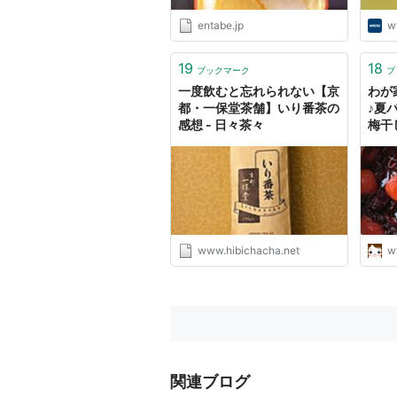
entabe.jp
w
19
18
ブックマーク
ブ
一度飲むと忘れられない【京
わが
都・一保堂茶舗】いり番茶の
♪夏
感想 - 日々茶々
梅干
ルラ
www.hibichacha.net
w
関連ブログ