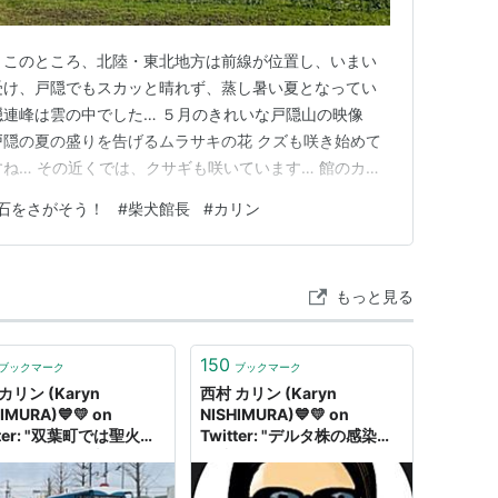
 このところ、北陸・東北地方は前線が位置し、いまい
受け、戸隠でもスカッと晴れず、蒸し暑い夏となってい
隠連峰は雲の中でした… ５月のきれいな戸隠山の映像
戸隠の夏の盛りを告げるムラサキの花 クズも咲き始めて
すね… その近くでは、クサギも咲いています… 館のカリ
す…たわわに実っています… 昨年は不作だっただけに、
石をさがそう！
#
柴犬館長
#
カリン
夏だなぁ… 夏休みになったので、遠方からの入館者が多
いです… 戸隠…
もっと見る
150
ブックマーク
ブックマーク
カリン (Karyn
西村 カリン (Karyn
IMURA)💙💛 on
NISHIMURA)💙💛 on
tter: "双葉町では聖火ラ
Twitter: "デルタ株の感染力
🏃‍♀️はどこを走るかと
に踏まえて人と人との距離を
と、駅前だけ、ぐるぐる
1.８メトルを保つと専門家が