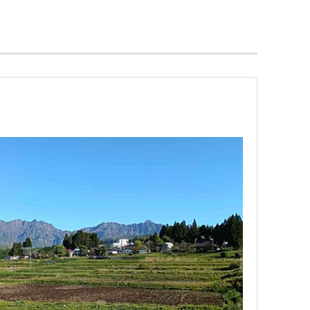
花が咲く。
した果実は良い香りがする。
い。
いわれている。
！