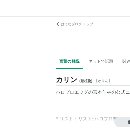
はてなブログ トップ
言葉の解説
ネットで話題
関
カリン
(
動植物
)
【
かりん
】
ハロプロエッグの宮本佳林の公式ニ
*
リスト
：
リスト::ハロプロ関連キ
バラ科の落葉高木・原産地は中国