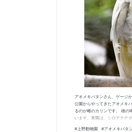
アオメキバタンさん、ゲージから
公園からやってきたアオメキバ
るのが雌のカリンです。 雄の
います。東園は、シロテテナ
#
上野動物園
#
アオメキバタ