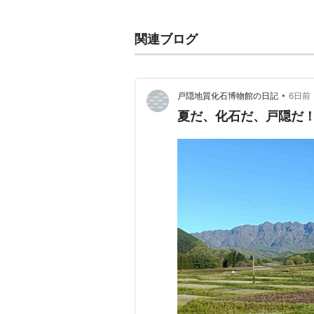
開花時期は3月〜4月でピンク色の
楕円形の実を付け、秋に黄色く成熟
関連ブログ
果実酒が爽やかな香りがして美味し
また、咳や喉の炎症に効果があると
•
戸隠地質化石博物館の日記
6日前
カリン
夏だ、化石だ、戸隠だ
(
動植物
)
【
かりん
】
花梨
バラ科 ボケ属
:果物
:植物