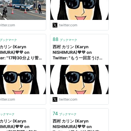
。 10年で全く復興出来
言うけど、夏休みが終わった
ないところを避ける。
ら学校の教室の中にいる４０
s://t.co/2WG2wuTNVz
人の子供はどうするの？無理
だよね。"
itter.com
twitter.com
88
ブックマーク
ブックマーク
カリン (Karyn
西村 カリン (Karyn
IMURA)💙💛 on
NISHIMURA)💙💛 on
tter: "17時30分より菅首
Twitter: "もう一回言うけ
グループインタビューが
ど、東京五輪のMPC (メイ
されるという案内が来た
ン・プレス・センター)での
意味がよく分からない。
感染対策は機能していない。
スニングルーム」があっ
責任者もいない。昨日も、今
そこで記者が座って聴く
日も大会委員会とIOCの担当
い。録音が出来るけど、
者に言ったが明日も言う"
NG. 私は海外メディアの
itter.com
twitter.com
として抽選で選ばれて…
://t.co/4FjjryIRoK"
74
ックマーク
ブックマーク
カリン (Karyn
西村 カリン (Karyn
IMURA)💙💛 on
NISHIMURA)💙💛 on