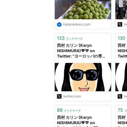
回る
てい
http
"
hatenanews.com
tw
133
130
ブックマーク
西村 カリン (Karyn
西村 
NISHIMURA)💙💛 on
NISH
Twitter: "ヨーロッパの専門
Twi
家もウクライナ情勢を分析す
相の
るのは難しいと言っているけ
実施
ど、2週間前まで全くロシア
が、
とウクライナについての知識
「リ
のなかった日本人のコメンテ
て、
ーターはウクライナ戦争の原
らし
因や解決方法を傲慢にツイー
放送
twitter.com
tw
ターやテレビで解説してい
記者
る。信じがたい。彼らは無責
https
88
75
任で危険な人物と言わざるを
ブックマーク
ブ
得ない"
西村 カリン (Karyn
西村 
NISHIMURA)💙💛 on
NISH