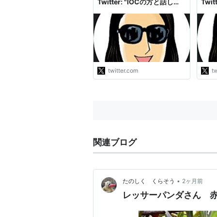
Twitter: "IOCの方と話し
Twi
た。「日本では無料で誰でも
ん、
どこでもいつでもPCR検査
二階
することはできない。既に１
たで
日当たりの五輪関係者の
ら総
PCR検査の数が１４００万
か。
人の東京都の人口の為の検査
会が
数を超えている。数万人の感
すか
twitter.com
tw
染者は入院出来なかった。医
ば、
療従事者は…
当に
https://t.co/FkKS39vexJ"
http
関連ブログ
•
たのしく くらそう
2ヶ月前
レッサーパンダさん 