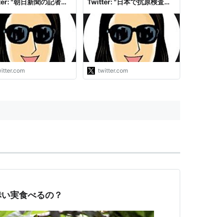
tter: "朝日新聞の記者さ
Twitter: "日本で抗原検査、
記者クラブのみなさん、
週3万件をやっていると自慢
幹事長の役割を知ってい
する西村大臣。 例に過ぎな
しょう。なぜ数ヶ月前か
いけど、3月29日から４月４
理に聞いていないです
日の間に第３波中のにフラン
私より総理に質問する機
スで実施された抗原検査数は
圧倒的に多いじゃないで
１２０万件だった。 薬局で
？ 私は質問しなけれ
無料で誰でも出来る。 #日曜
itter.com
twitter.com
誰も聞かなかったのは本
討論"
おかし…
s://t.co/ln0guaJ7nC"
赤い実食べるの？