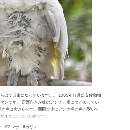
出て自由になっています。。 2005年11月に安佐動物
タンです。 正面向きが雄のアンナ。柵につかまってい
鳴き声は大きいです。西園全体にアンナ鳴き声が響いて
ガザルのユンユンの声です。
ン
#
アンナ
#
カリン