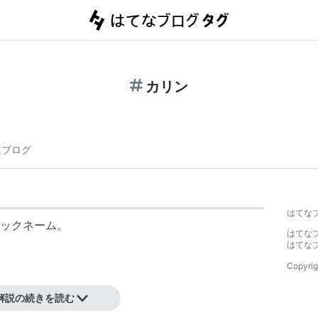
カリン
連ブログ
はてな
ックネーム。
はてな
はてな
Copyrig
ーワード//人名
解説の続きを読む