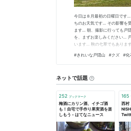
今日は８月最初の日曜日です…
ちのお天気です… その影響を
ます… 朝、撮影に行っても戸
を、まずお楽しみください… 
います… 秋の七草でもありま
ンも、今年のなりはよさそうで
#
きれいな戸隠山
#
クズ
#
化
今年は豊作になりそうです… 
いです… 自由研究での来館も多
ネットで話題
252
165
ブックマーク
梅酒にカリン酒、イチゴ酒
西村 
も！自宅で手作り果実酒を楽
NISH
しもう - はてなニュース
Twi
ンナー
いう