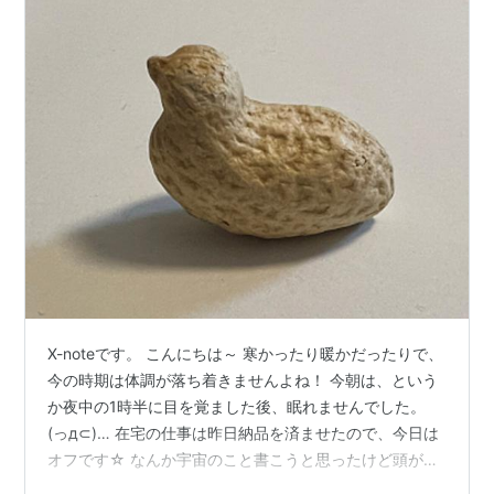
X-noteです。 こんにちは～ 寒かったり暖かだったりで、
今の時期は体調が落ち着きませんよね！ 今朝は、という
か夜中の1時半に目を覚ました後、眠れませんでした。
(っд⊂)… 在宅の仕事は昨日納品を済ませたので、今日は
オフです☆ なんか宇宙のこと書こうと思ったけど頭が働
かないので、今日は色々な写真特集にしま～す！ パフパ