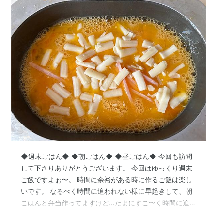
◆週末ごはん◆ ◆朝ごはん◆ ◆昼ごはん◆ 今回も訪問
して下さりありがとうございます。 今回はゆっくり週末
ご飯ですよぉ〜。 時間に余裕がある時に作るご飯は楽し
いです。 なるべく時間に追われない様に早起きして、朝
ごはんと弁当作ってますけど…たまにすご〜く時間に追
われてる時があります【笑】 ●卵や黄（タマゴヤキ） チ