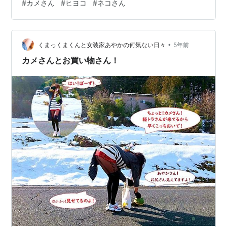
#
カメさん
#
ヒヨコ
#
ネコさん
フ(*ﾟзﾟ) ～♪ まずはこちら！ 超ミニサイズ、生後3ヵ月の
カメの赤ちゃんです。 「オオアタマヒメニオイガメ」と
いうそうです。 きれいにしなきゃね～♡☆コチョコチ
•
ョ！ カメちゃん「イヤー！何すんの～？」 甲羅もキレイ
くまっくまくんと女装家あやかの何気ない日々
5年前
キレイしましょっ♡ カメ「そこはやめて～！」 頑張って
カメさんとお買い物さん！
噛…