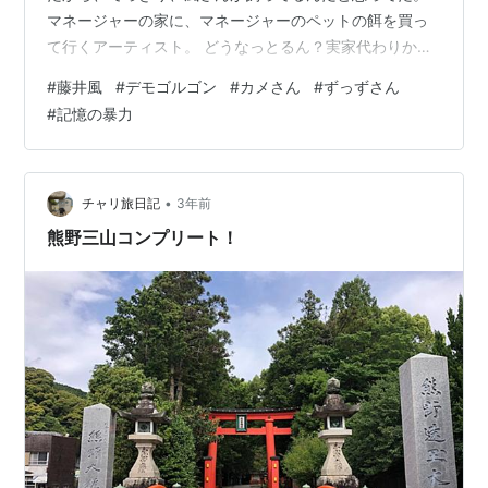
マネージャーの家に、マネージャーのペットの餌を買っ
て行くアーティスト。 どうなっとるん？実家代わりか？
まあ、よい。 それより、どこで、そのカメさんの話を聞
#
藤井風
#
デモゴルゴン
#
カメさん
#
ずっずさん
いたのか、わからなくなってしまった。 記憶というのは
#
記憶の暴力
都合の良いように変化していくらしく、人間の頭の中で
勝手に出来上がっていくものを「記憶」として記憶する
のは、時に暴力的だ。 時には、メルヘンにもなる。 私
は、”藤井風”というメルヘンの世界にいるのかもしれな
•
チャリ旅日記
3年前
い。 デモゴルゴンとともに。 Co…
熊野三山コンプリート！