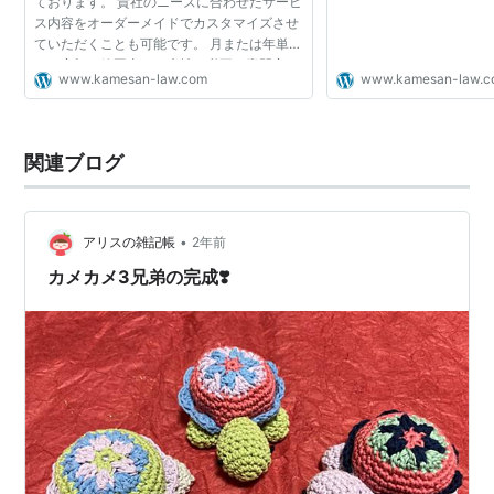
ております。 貴社のニーズに合わせたサービ
ス内容をオーダーメイドでカスタマイズさせ
ていただくことも可能です。 月または年単位
の一定額の範囲内で、貴社に必要な専門家・
www.kamesan-law.com
www.kamesan-law.
士業の、 必要なサービスのみ選んでご利用い
ただけますので...
関連ブログ
•
アリスの雑記帳
2年前
カメカメ3兄弟の完成❣️