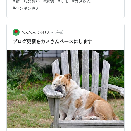
#
暑中お見舞い
#
女装
#
くま
#
カメさん
#
ペンギンさん
•
てんてんじゃけぇ
5年前
ブログ更新をカメさんペースにします