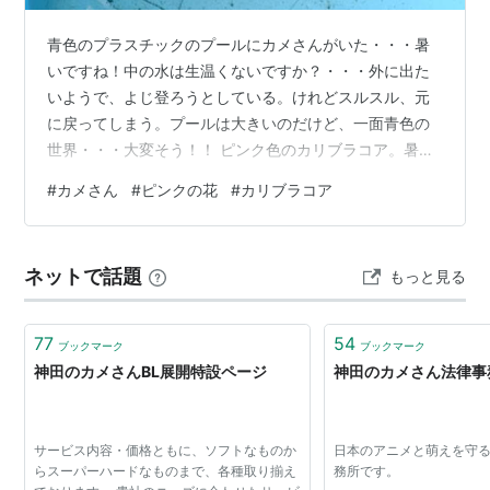
青色のプラスチックのプールにカメさんがいた・・・暑
いですね！中の水は生温くないですか？・・・外に出た
いようで、よじ登ろうとしている。けれどスルスル、元
に戻ってしまう。プールは大きいのだけど、一面青色の
世界・・・大変そう！！ ピンク色のカリブラコア。暑い
中、頑張って咲いている・・・元気になれる！
#
カメさん
#
ピンクの花
#
カリブラコア
ネットで話題
もっと見る
77
54
ブックマーク
ブックマーク
神田のカメさんBL展開特設ページ
神田のカメさん法律事
サービス内容・価格ともに、ソフトなものか
日本のアニメと萌えを守
らスーパーハードなものまで、各種取り揃え
務所です。