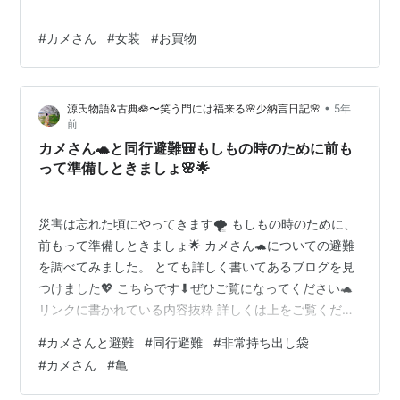
#
カメさん
#
女装
#
お買物
•
源氏物語&古典🪷〜笑う門には福来る🌸少納言日記🌸
5年
前
カメさん🐢と同行避難🎒もしもの時のために前も
って準備しときましょ🌸🌟
災害は忘れた頃にやってきます🌪 もしもの時のために、
前もって準備しときましょ🌟 カメさん🐢についての避難
を調べてみました。 とても詳しく書いてあるブログを見
つけました💖 こちらです⬇︎ぜひご覧になってください🐢
リンクに書かれている内容抜粋 詳しくは上をご覧くださ
い🌟 【カメさんを同行させる場合】 ① エサはストッ
#
カメさんと避難
#
同行避難
#
非常持ち出し袋
プ！ ② 水は大切！ ③ 入れ物は軽くて風通しの良いも
#
カメさん
#
亀
のを！ ④ 移動中は暗く！狭く！清潔に！ ⑤ 温めな
い！冷やさない！ ⑥ 人から見えない！人に見せない！