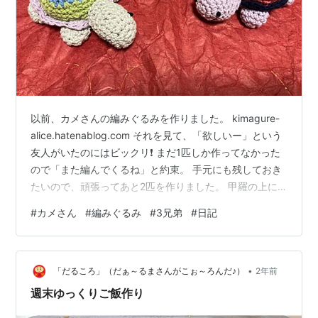
以前、カメさんの編みぐるみを作りました。 kimagure-
alice.hatenablog.com それを見て、「欲しいー」という
友人がいたのにはビックリ❗️ まだ1匹しか作ってなかった
ので「また編んでくるね」と約束。 手元にも残しておき
たいので、頑張ってあと2匹を作りました。 甲羅の上に
乗っかって遊んでいます。 カゴの中から辺りを窺ってい
#
カメさん
#
編みぐるみ
#
3兄弟
#
日記
ます。 どんなポーズを取っても可愛らしいこと❤️ 最初に
生まれた長男は「カメ吉くん」 パステルカラーの優しい
カメさんです。 次に生まれたのは緑色の「カメ造くん」
•
結構カラフルな色彩の、ヤンチャなカメさん。 そして生
「だるころ」（だぁ～るまさんがこぉ～ろんだ♪）
2年前
まれたてホヤホヤのこの子は「カメ三郎くん」…
週末ゆっくりご飯作り