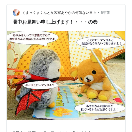
www.youtube.com 🎒カメさん🐢さんの非常持ち出し袋
🎒参考にしてください🌸 💠保冷バッグ 大きめ 💠カメ様
•
くまっくまくんと女装家あやかの何気ない日々
5年前
ケース…
暑中お見舞い申し上げます！・・・の巻