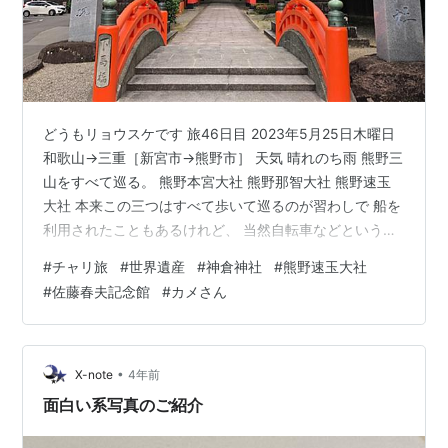
どうもリョウスケです 旅46日目 2023年5月25日木曜日
和歌山→三重［新宮市→熊野市］ 天気 晴れのち雨 熊野三
山をすべて巡る。 熊野本宮大社 熊野那智大社 熊野速玉
大社 本来この三つはすべて歩いて巡るのが習わしで 船を
利用されたこともあるけれど、 当然自転車などという近
代技術は当時存在しない。 熊野本宮大社こそ歩いて巡っ
#
チャリ旅
#
世界遺産
#
神倉神社
#
熊野速玉大社
たとはいえ 所詮はそれだけである。 それだけでも物凄い
#
佐藤春夫記念館
#
カメさん
大変だということは 身をもって味わったが、 これ以上歩
いて巡れなどと言われたら、 ふざけんな！ と信仰などか
なぐり捨てて 神も仏もあるもんか！ と怒鳴り散らして
熊野川を海まで泳いで逃亡するはずである。 そんなこと
•
X-note
4年前
は…
面白い系写真のご紹介