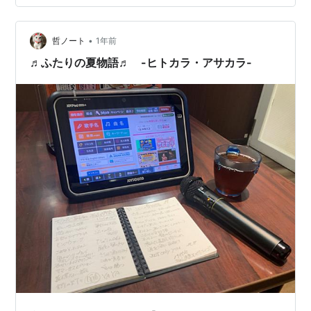
あともしっかり覚えていた・・・とも言えますかね。 件
の謀略騒動を生き抜いたカラオケボックスが生活圏内に
•
まだ２軒営業している。いずれそのどちらかに中島みゆ
哲ノート
1年前
きさんの曲を延々と歌いに行ってみるのもオツか
♬ふたりの夏物語♬ -ヒトカラ・アサカラ-
な・・・。せっかく夢をみたんだし、この際。 …