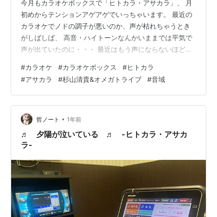
今月もカラオケボックスで「ヒトカラ・アサカラ」、 月
初めからテンションアゲアゲでいっちゃいます。 最近の
カラオケでノドの調子が悪いのか、声が枯れちゃうとき
がしばしば、 高音・ハイトーンなんかいままでは平気で
声が出ていたのに・・・ 最近はもう声にならないほど、
そんなんで今回のヒトカラ・アサカラで キーの上げ下げ
#
カラオケ
#
カラオケボックス
#
ヒトカラ
を一曲一曲ずつ変えてみようと・・・ そしたら“あら
#
アサカラ
#
杉山清貴&オメガトライブ
#
音域
ら・・・”なんも調整なしの選んだ歌のキーの高さと 実際
の原曲のキーの高さって違うのよね。（これ気づくの遅
かった） 歌い手さんのリハーサルの音合わせって、もし
かしてキーを合わせていたりして、 だって同じ歌い手さ
•
哲ノート
1年前
んのキーの高さって一曲ごとに違う…
♬ 夕陽が泣いている ♬ -ヒトカラ・アサカ
ラ-