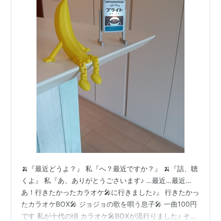
🍌『最近どうよ？』 私『へ？最近ですか？』 🍌『話、聴
くよ』 私『あ、ありがとうごさいます♪ …最近…最近…
あ！行きたかったカラオケ🎤に行きました♪』 行きたかっ
たカラオケBOX🎤 ジョジョの歌を唄う息子🎤 一曲100円
です 私が十代の頃 カラオケ🎤BOXが流行りました♪ その