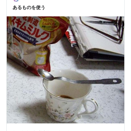
用者の目的は歌うことなのだろうか？」と疑問に思い、
あるものを使う
敢えて挑発的なタイトルにしてみま…