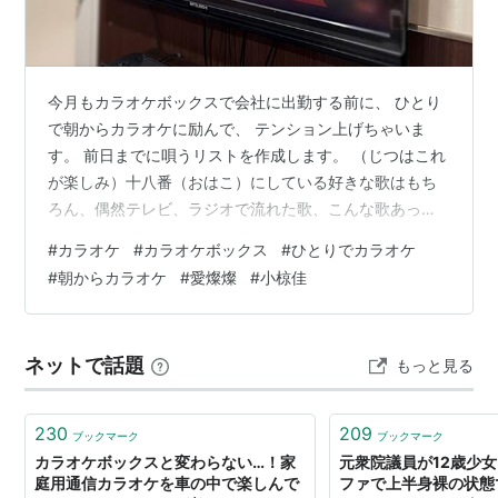
今月もカラオケボックスで会社に出勤する前に、 ひとり
で朝からカラオケに励んで、 テンション上げちゃいま
す。 前日までに唄うリストを作成します。 （じつはこれ
が楽しみ）十八番（おはこ）にしている好きな歌はもち
ろん、偶然テレビ、ラジオで流れた歌、こんな歌あった
なぁ・・・人前ではちょっとだけど歌ってみたいなぁ…
#
カラオケ
#
カラオケボックス
#
ひとりでカラオケ
という歌まで自分だけの世界・自分だけのワンマンショ
#
朝からカラオケ
#
愛燦燦
#
小椋佳
ーにでもなるひとりだけのカラオケボックスですから、
テンションあげてノリノリ気分で臨みます。 今日唄って
みたかったのは・・・「愛燦燦」美空ひばりさんで有名
ネットで話題
もっと見る
ですが、作詞作曲された小椋佳さんの歌う姿も渋くて
ね・・・言葉を一語一語かみしめながら大事に大…
230
209
ブックマーク
ブックマーク
カラオケボックスと変わらない…！家
元衆院議員が12歳少
庭用通信カラオケを車の中で楽しんで
ファで上半身裸の状態