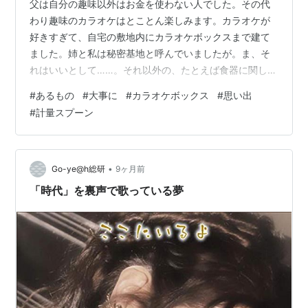
父は自分の趣味以外はお金を使わない人でした。その代
わり趣味のカラオケはとことん楽しみます。カラオケが
好きすぎて、自宅の敷地内にカラオケボックスまで建て
ました。姉と私は秘密基地と呼んでいましたが。ま、そ
れはいいとして……。それ以外の、たとえば食器に関して
は新たに買うということをせず、内祝いその他でいただ
#
あるもの
#
大事に
#
カラオケボックス
#
思い出
いたものを使えなくなるまで使います。 カップに添える
#
計量スプーン
スプーンも「家にあるもの」「目に留まったもの」を使
うので、しばしば妙に歪んだ計量スプーンが登場しま
す。🤣🤣🤣歪んでいても使えるので決して捨てません。
この計量スプーンは大さじ、中さじもあり、大さじはカ
•
Go-ye@h総研
9ヶ月前
レー用。中さじはスープや茶わん蒸し用、小さじはコ…
「時代」を裏声で歌っている夢