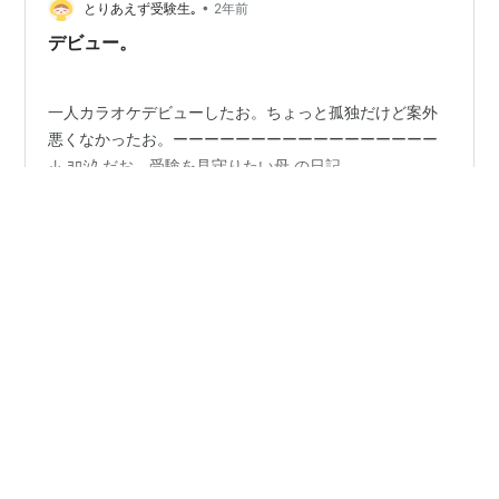
ック」パープルシャドウズ「あの時君は若かった」ザ・
•
とりあえず受験生｡
2年前
スパイダーズ 「モナリザの微笑み」ザ…
デビュー。
一人カラオケデビューしたお。ちょっと孤独だけど案外
悪くなかったお。ーーーーーーーーーーーーーーーーー
↓ ﾖﾛｼｸ だお。受験を見守りたい母 の日記
#
つぶやき
#
一人カラオケ
#
カラオケ
#
デビュー
#
カラオケボックス
#
一人
#
独り
#
お一人様
#
お独り様
#
おひとり様
•
norimoyoshiakiの日記
2年前
カラオケ