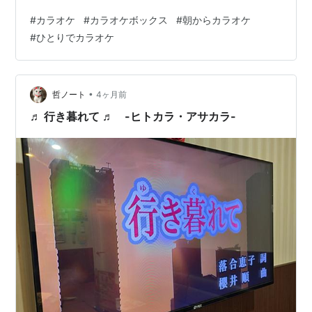
もんじゃないけど、唄いたい歌があります。今回選んだ
#
カラオケ
#
カラオケボックス
#
朝からカラオケ
のはラッツ&スター（1983年）の曲で「Ｔシャツに口
#
ひとりでカラオケ
紅」作詞・松本隆 作曲・大瀧詠一という最強コンビに歌
が鈴木雅之ときて大瀧サウンドに ドゥアップを織り交
ぜ、松本隆のしゃれた言葉を散りばめた名曲だと思うん
です。 だから何度も何度もカラオケで唄うんです
•
哲ノート
4ヶ月前
が・・・ですが・・・なんどもつまずいち…
♬ 行き暮れて ♬ -ヒトカラ・アサカラ-