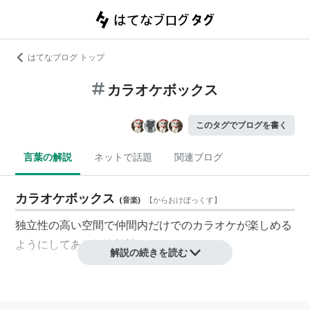
はてなブログ トップ
カラオケボックス
このタグでブログを書く
言葉の解説
ネットで話題
関連ブログ
カラオケボックス
(
音楽
)
【
からおけぼっくす
】
独立性の高い空間で仲間内だけでのカラオケが楽しめる
ようにしてある娯楽施設。
解説の続きを読む