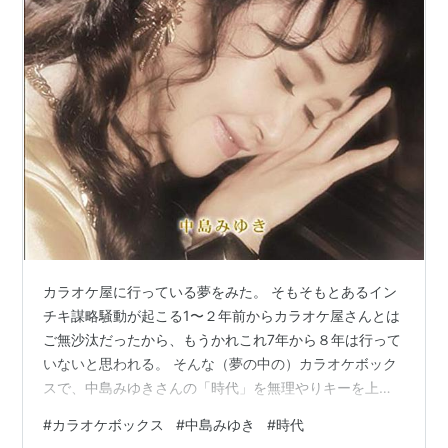
カラオケ屋に行っている夢をみた。 そもそもとあるイン
チキ謀略騒動が起こる1〜２年前からカラオケ屋さんとは
ご無沙汰だったから、もうかれこれ7年から８年は行って
いないと思われる。 そんな（夢の中の）カラオケボック
スで、中島みゆきさんの「時代」を無理やりキーを上げ
て裏声気味に歌っていた。 普通に歌えるはずなのにえら
#
カラオケボックス
#
中島みゆき
#
時代
く妙な歌い方をしていたため印象に残っていて、起きた