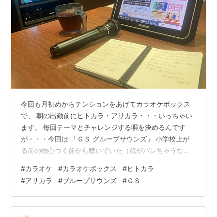
今回も月初めからテンションをあげてカラオケボックス
で、 朝の出勤前にヒトカラ・アサカラ・・・いっちゃい
ます。 毎回テーマとチャレンジする唄を決めるんです
が・・・今回は 「ＧＳ グループサウンズ」 小学校上が
る前の物心つく前から聴いていた（歳がバレちゃうな
ぁ）、 なんとなく口ずさめるグループサウンズの名曲の
#
カラオケ
#
カラオケボックス
#
ヒトカラ
数々 それをただ懐かしさで聴くだけではなく、 自分で唄
#
アサカラ
#
ブループサウンズ
#
ＧＳ
っちゃおう・・・ なんてできるなんて、ほんとカラオケ
さまさまです。 そんなんで前日にセットリストを作っ
て、いざ自分だけのオンステージへ・・・ 「小さなスナ