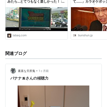
みたら…とてつもなく楽しかった！ :
て......」カラオケボ
らばQ
通報した理由 | 文春
labaq.com
bunshun.jp
関連ブログ
•
素直な天邪鬼
1ヶ月前
バナナ🍌さんの傾聴力