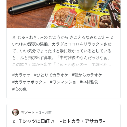
♬ じゅ～わきぃ~の むこうから きこえるなみだごえ～ ♬
いつもの深夜の湯船。カラダとココロをリラックスさせ
て、いい気分でまったりと湯に浸かっているとしている
と、ふと飛び出す鼻歌。「中村雅俊のなんだっけなぁ、
この歌？」湯から出て「じゅ～わきぃの～」で調べた
ら、1982年リリース「心の色」に出くわしました。こん
#
カラオケ
#
ひとりでカラオケ
#
朝からカラオケ
な歌あったなぁ・・・でさっそく、「これ、唄えそお
#
カラオケボックス
#
ワンマンショ
#
中村雅俊
～」なんで今回のカラオケリストに・・・。 毎月会社に
#
心の色
行く前の時間、テンションをアゲアゲにしちゃて自分の
モチベーションを高めるうえで、カラオケやっちゃいま
す。（昨日のゴルフでカラダもココロもグダグダでした
が、ここは発奮して、ヒトカラ・アサカラ…
•
哲ノート
3ヶ月前
♬ Ｔシャツに口紅 ♬ -ヒトカラ・アサカラ-