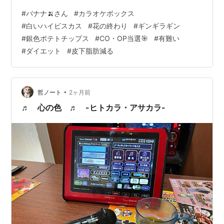
頃とは違ってヘッドホン🎧️をして歌います ミュージック
#
バナナ🍌さん
#
カラオケボックス
♪はヘッドホン🎧️から流れるので BOX内はシーンとして
#
白いハイビスカス
#
花の終わり
#
ギンギラギン
ます ヘッドホン🎧️越しに自分の🎤を通した歌声も聞こえ
#
銀色ポテトチップス
#
CO・OP当選🎯
#
有難い
ます ですが BOX内では🎤エコー無しの生歌声だけが響き
#
ダイエット
#
皮下脂肪減る
ます💦 我に返ると すっごく恥ずかしい🤣💦💦 天井が無
く筒抜けなのでBOXの外に歌声が漏れてます😅 （…
•
哲ノート
2ヶ月前
♬ 心の色 ♬ -ヒトカラ・アサカラ-