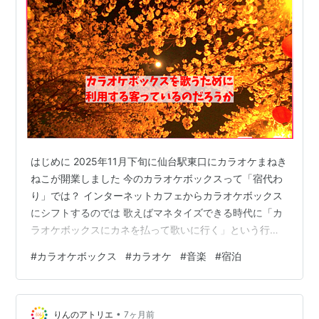
はじめに 2025年11月下旬に仙台駅東口にカラオケまねき
ねこが開業しました 今のカラオケボックスって「宿代わ
り」では？ インターネットカフェからカラオケボックス
にシフトするのでは 歌えばマネタイズできる時代に「カ
ラオケボックスにカネを払って歌いに行く」という行為
に意味や価値はあるのか？ 最後に はじめに 今回の記事
#
カラオケボックス
#
カラオケ
#
音楽
#
宿泊
のタイトルを見て「私は歌うためにカラオケボックスに
行ってる」「友達とカラオケするのに利用してる」と反
応する方はいると思います。そう思いつつも、私の中で
•
「カラオケボックスってカラオケできる施設だけど、利
りんのアトリエ
7ヶ月前