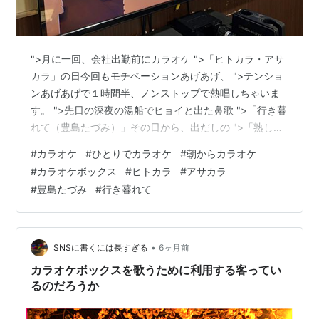
">月に一回、会社出勤前にカラオケ ">「ヒトカラ・アサ
カラ」の日今回もモチベーションあげあげ、 ">テンショ
ンあげあげで１時間半、ノンストップで熱唱しちゃいま
す。 ">先日の深夜の湯船でヒョイと出た鼻歌 ">「行き暮
れて（豊島たづみ）」その日から、出だしの ">「熟した
トマトの色に似た・・・」というフレーズが脳裏からは
#
カラオケ
#
ひとりでカラオケ
#
朝からカラオケ
なれず、 ">なにをするにも胸のうちで口ずさんじゃうほ
#
カラオケボックス
#
ヒトカラ
#
アサカラ
ど・・・それなんで、 ">今回のカラオケで前日に造るセ
#
豊島たづみ
#
行き暮れて
ットリストの ">チャレンジ曲に、この「行き暮れて」を
">唄っちゃおうと・・・（はたして歌えるかなぁ？）
goody4350.hatenablog.com ヒトカラのい…
•
SNSに書くには長すぎる
6ヶ月前
カラオケボックスを歌うために利用する客ってい
るのだろうか