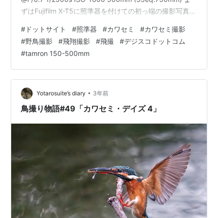
ずはFujifilm X-T5に照準器を付けての初っ端の撮影写真。
カワセミがいつもと違う止まり木にいて少し距離があり
#
ドットサイト
#
照準器
#
カワセミ
#
カワセミ撮影
追いやすくはあったけど、カワセミの捕食シーンを最初
#
野鳥撮影
#
飛翔撮影
#
飛撮
#
デジスコドットコム
から最後まで追いかけて撮影できたのは初めてです。 ど
#
tamron 150-500mm
うせ付けても変わらないだろうと、今まで野鳥撮影でド
ットサイトを使ったことは無かったのですが、…
•
Yotarosuite’s diary
3年前
鳥撮り物語#49「カワセミ・デイズ 4」