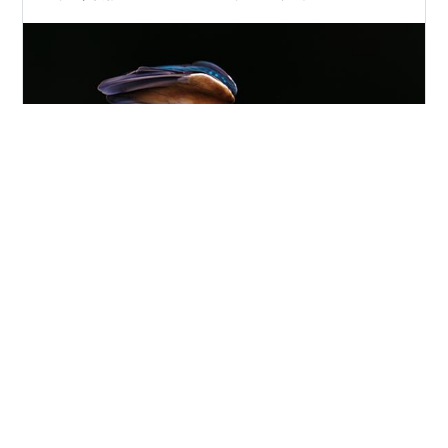
@F/6.7 1/320s ISO-200 500mm（35eq.750mm） 「カ
ワセミバンコク」 日本でのカワセミ撮影を終えてタイに
戻ってきました（カワセミを撮影するために日本行った
わけじゃないですが、、）。タイのバンコクのいつもの
フィールドへ。 @F/6.7 1/800s ISO-3200
500mm（35eq.750mm） カワセミ ということでカワセ
#
カワセミ
#
カワセミ撮影
#
野鳥撮影