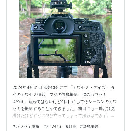
2024年8月31日 8時43分にて 「カワセミ・デイズ」 タ
イのカワセミ撮影。フジの野鳥撮影。僕のカワセミ
DAYS。 連続ではないけど4日目にして今シーズンのカワ
セミを撮影することができました。前日にも一瞬だけ見
掛けたけどすぐに飛び立ってしまって撮影はできず。な
ので4日目にしてようやく。今回は最初から飛翔シーンの
#
カワセミ撮影
#
カワセミ
#
野鳥
#
野鳥撮影
撮影一択で少し後ろの方で三脚にカメラに照準器も付け