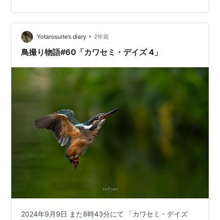
してる人はタイでよく見かけるので、野鳥撮影では相当
人気のあった機種なんだと思う…
•
Yotarosuite’s diary
2年前
鳥撮り物語#60「カワセミ・デイズ 4」
2024年9月9日 また8時43分にて 「カワセミ・デイズ