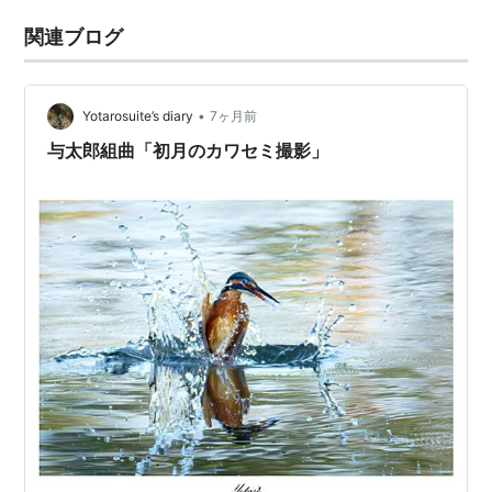
関連ブログ
•
Yotarosuite’s diary
7ヶ月前
与太郎組曲「初月のカワセミ撮影」