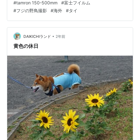
#
tamron 150-500mm
#
富士フイルム
てカワセミが来るのを早朝から待ってましたが、１時間
#
フジの野鳥撮影
#
海外
#
タイ
ちょっと待ってようやくカワセミが現れたけど飛んだの
は一度だけで、しかもほんとんどピンボケになってしま
って飛翔シーンをしっかり収めることができませんでし
た。。ちなみに5日目はカワセミが現…
•
DAIKICHIランド
2年前
黄色の休日