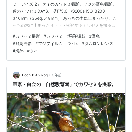
ミ・デイズ 2」 タイのカワセミ撮影。フジの野鳥撮影。
僕のカワセミDAYS。 @F/5.6 1/3200s ISO-3200
346mm（35eq.518mm） あっちの木に止まったり、こ
っちの木に止まったり・・・飛翔するカワセミを撮るた
めに三脚は持って行かず手持ちで撮影。だけど、けっこ
#
カワセミ撮影
#
カワセミ
#
飛翔撮影
#
野鳥
う待ち構えてる時間も長くて腕がつかれる、、一脚ぐら
#
野鳥撮影
#
フジフイルム
#
X-T5
#
タムロンレンズ
いはあっても良かったかも。朝は6時55分、とにかく暗
#
海外
#
タイ
い！テレ端でF6.7、350mm付近でもF5.6のタムロン
150-500mm f5-6.7のレンズではシャッタースピード
が…
•
Pochi194’s blog
3年前
東京・白金の「自然教育園」でカワセミを撮影。