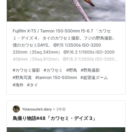
Fujifilm X-T5 / Tamron 150-500mm f5-6.7 「カワセ
ミ・デイズ 4」 タイのカワセミ撮影。フジの野鳥撮影。
僕のカワセミDAYS。 @F/5 1/2500s ISO-3200
230mm（35eq.345mm） @F/6.3 1/1600s ISO-3200
408mm（35eq.612mm） @F/6.3 1/2500s ISO-3200
408mm（35eq.612mm） @F/6.3 1/1600s ISO-3200
#
カワセミ撮影
#
カワセミ
#
野鳥
#
野鳥撮影
408mm（35eq.612mm） @F/6.7 1/125s ISO-500
#
野鳥写真
#
tamron 150-500mm
#
超望遠ズーム
500mm（35eq.750mm） 連日のカワセミ撮影。朝…
#
海外
#
タイ
•
Yotarosuite’s diary
3年前
鳥撮り物語#48「カワセミ・デイズ 3」