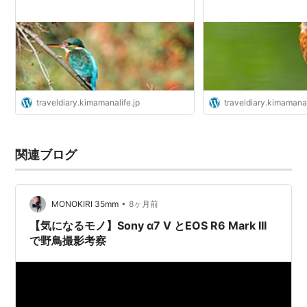
traveldiary.kimamanalife.jp
traveldiary.kimamanal
関連ブログ
•
MONOKIRI 35mm
8ヶ月前
【気になるモノ】Sony α7 V とEOS R6 Mark III
で野鳥撮影考察