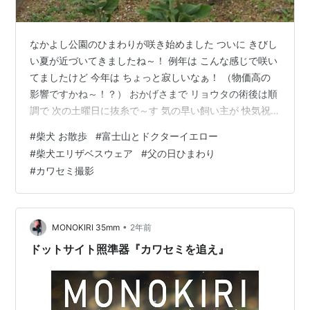
なかよし公園のひまわりが咲き始めました ついに きびし
い夏が近づいてきましたね～！ 例年は こんな感じで咲い
てましたけど 今年は ちょっと寂しいなぁ！ （物価高の
影響ですかね～！？） おかげさまで リョウタの術後は順
調で 次の土曜日に抜糸で～す 気の早い飼い主が 快気祝
いの胡蝶蘭を買ってきちゃった （１輪50円ッス！） 抜
#
柴犬 お散歩
#
富士山とドクターイエロー
糸まで お腹の傷口を濡らさないように 気をつけなくっち
#
柴犬エリザベスウェア
#
父の日ひまわり
ゃね～！ ところが 日曜日の朝は小雨模様 エリザベスウ
#
カワセミ撮影
ェアが濡れないように スカート付きカッパで対策で～す
それでも 今年は 梅雨入りが遅れて 助かったね～ これも
天国の大吉パパとたらこ母さん、ニンジャ君が守ってく
れてる…
•
MONOKIRI 35mm
2年前
ドットサイト照準器『カワセミを追え』