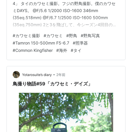
4」 タイのカワセミ撮影。フジの野鳥撮影。僕のカワセ
ミDAYS。 @F/5.6 1/2000 ISO-1600 346mm
(35eq.518mm) @F/6.7 1/2500 ISO-1600 500mm
(35eq.750mm) 2と3を飛ばして、今シーズン4回目のカ
ワセミ撮影。ただ撮影に出掛けたのだけで言えば1回目の
#
カワセミ撮影
#
カワセミ
#
野鳥
#
野鳥写真
撮影の後に6回通いました。この日はラッキーだった。1
#
Tamron 150-500mm F5-6.7
#
照準器
時間ほど待った8時43分に1度カワセミが現れて止まって
#
Common Kingfisher
#
海外
#
タイ
るとこを撮ってたら一瞬で飛び去ってしまって、あーや
ってしまった、、と思ってたらその後3、4回カワセミが
現れてく…
•
Yotarosuite’s diary
2年前
鳥撮り物語#59「カワセミ・デイズ」