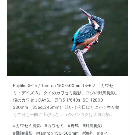
Fujifilm X-T5 / Tamron 150-500mm f5-6.7 「カワセ
ミ・デイズ 3」 タイのカワセミ撮影。フジの野鳥撮影。
僕のカワセミDAYS。 @F/5 1/640s ISO-12800
230mm（35eq.345mm） 暗い！今日はとにかく空が暗
くて日も一向に上がらない（今バンコクは大気汚染
PM2.5でそのせいもある）。ズームを短くして開放F5、
#
カワセミ撮影
#
カワセミ
#
野鳥
#
野鳥撮影
ISOはマックスまで上げて12800、それでもシャッタース
#
飛翔撮影
#
tamron 150-500mm
#
海外
#
タイ