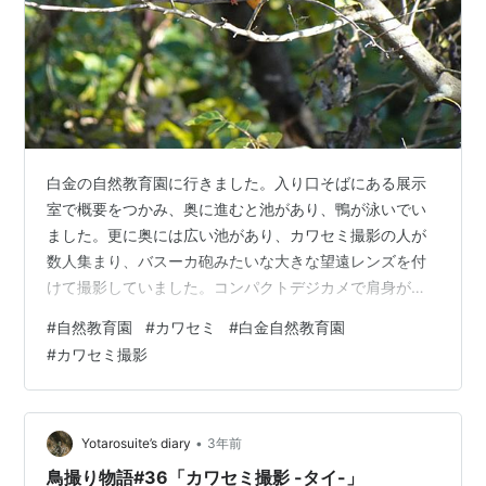
白金の自然教育園に行きました。入り口そばにある展示
室で概要をつかみ、奥に進むと池があり、鴨が泳いでい
ました。更に奥には広い池があり、カワセミ撮影の人が
数人集まり、バスーカ砲みたいな大きな望遠レンズを付
けて撮影していました。コンパクトデジカメで肩身が狭
かったけど頑張って撮影しました。 庭園美術館の隣にあ
#
自然教育園
#
カワセミ
#
白金自然教育園
ります。 池に鴨がいました。 その奥にある水生植物園に
#
カワセミ撮影
行きます。 広々とした池が広がっています。 池の遊歩道
を歩いて行きます。 木々が色づいてます。 カワセミがい
ました。 近く来てくれたので大きく撮せました。 ランキ
ング参加中【公式】2023年開設ブログ 高解像 野鳥撮影
•
Yotarosuite’s diary
3年前
の作例・解説集「都市の水辺…
鳥撮り物語#36「カワセミ撮影 -タイ-」