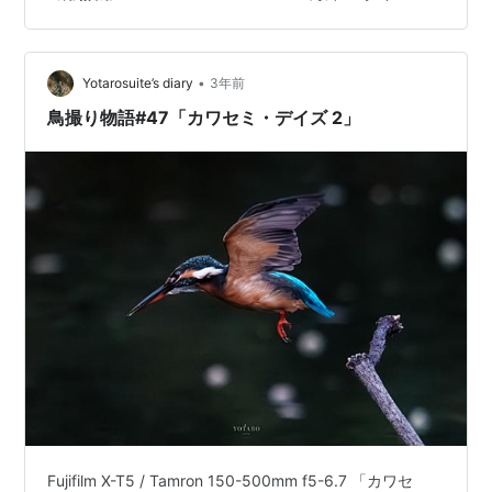
ピードが稼げない、、ファインダー覗いた時点でノイズ
も大分乗ってるし今日は良いの撮れないなと悟った。た
だせっかく来たからね・・カワセミはいつも通りの6時半
ちょっと過ぎに現…
•
Yotarosuite’s diary
3年前
鳥撮り物語#47「カワセミ・デイズ 2」
Fujifilm X-T5 / Tamron 150-500mm f5-6.7 「カワセ