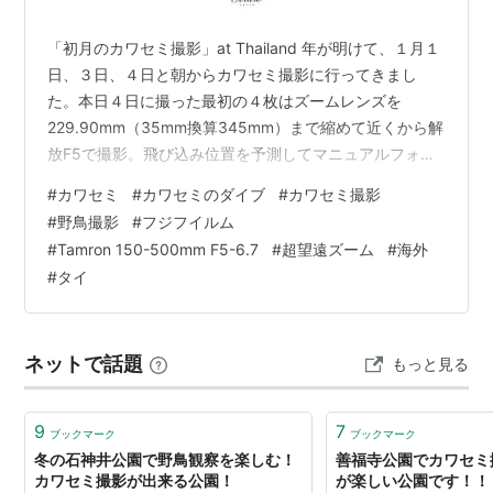
「初月のカワセミ撮影」at Thailand 年が明けて、１月１
日、３日、４日と朝からカワセミ撮影に行ってきまし
た。本日４日に撮った最初の４枚はズームレンズを
229.90mm（35mm換算345mm）まで縮めて近くから解
放F5で撮影。飛び込み位置を予測してマニュアルフォー
カスで撮ったのでピントぶれはありますが、超色きれい
#
カワセミ
#
カワセミのダイブ
#
カワセミ撮影
じゃないですか。やっぱフジの色って良いなって思いま
#
野鳥撮影
#
フジフイルム
す。これでAFの性能良かったらいう事なしなんだけど..
#
Tamron 150-500mm F5-6.7
#
超望遠ズーム
#
海外
ムム。「初月のカワセミ撮影」 Fujifilm X-T5 / Tamron
#
タイ
150-500mm f5-6.7photo by yotarosuite（2026/1/1,3,
…
ネットで話題
もっと見る
9
7
ブックマーク
ブックマーク
冬の石神井公園で野鳥観察を楽しむ！
善福寺公園でカワセミ
カワセミ撮影が出来る公園！
が楽しい公園です！！