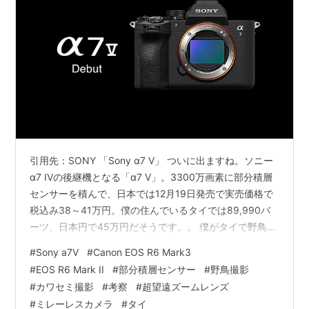
引用先：SONY 「Sony α7 V」 ついに出ますね。ソニー
α7 IVの後継機となる「α7 V」。3300万画素に部分積層
センサーを積んで、日本では12月19日発売で実売価格で
税込み38～41万円。僕の住んでいるタイでは89,990バ
ーツ、日本円で45万円だそうです。。 僕がタイで野鳥撮
影を始めた３年半ぐらい前の当時は、どこに野鳥撮りに
#
Sony a7V
#
Canon EOS R6 Mark3
行っても見掛けるカメラはほぼα7 IVで、その後にα1へス
#
EOS R6 Mark II
#
部分積層センサー
#
野鳥撮影
テップアップしていく人も多いみたいだけど、今でもα7
#
カワセミ撮影
#
考察
#
超望遠ズームレンズ
IVに200-600mm f5.6-6.3の超望遠ズームを付けて撮影
#
ミレーレスカメラ
#
タイ