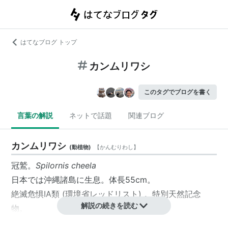
はてなブログ トップ
カンムリワシ
このタグでブログを書く
言葉の解説
ネットで話題
関連ブログ
カンムリワシ
(
動植物
)
【
かんむりわし
】
冠鷲。
Spilornis cheela
日本では沖縄諸島に生息。体長55cm。
絶滅危惧IA類 (環境省レッドリスト) 。特別天然記念
解説の続きを読む
物。
リスト::動物
リスト::鳥類