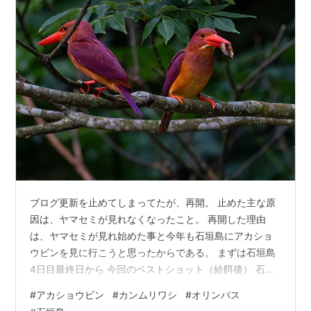
ブログ更新を止めてしまってたが、再開。 止めた主な原
因は、ヤマセミが見れなくなったこと。 再開した理由
は、ヤマセミが見れ始めた事と今年も石垣島にアカショ
ウビンを見に行こうと思ったからである。 まずは石垣島
4日目最終日から 今回のベストショット（給餌後） 石垣
島最終日も夜明け前から行動する。昼過ぎには石垣島を
#
アカショウビン
#
カンムリワシ
#
オリンパス
離れるのが寂しい。 夜明け前からアカショウビンの鳴き