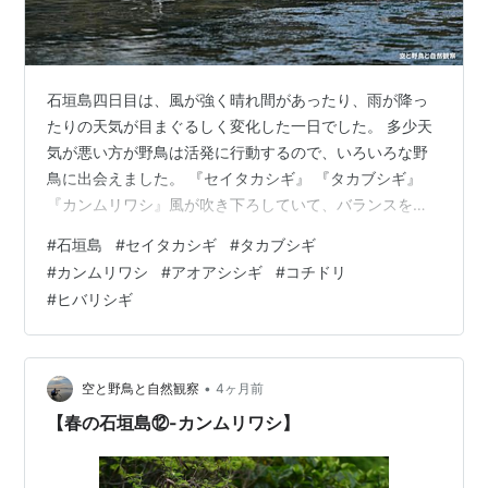
石垣島四日目は、風が強く晴れ間があったり、雨が降っ
たりの天気が目まぐるしく変化した一日でした。 多少天
気が悪い方が野鳥は活発に行動するので、いろいろな野
鳥に出会えました。 『セイタカシギ』 『タカブシギ』
『カンムリワシ』風が吹き下ろしていて、バランスを崩
していました。 『インドクジャク』外来種で増えて困っ
#
石垣島
#
セイタカシギ
#
タカブシギ
ています。 『アオアシシギ』 『アオサギ』頭部が白っぽ
#
カンムリワシ
#
アオアシシギ
#
コチドリ
い個体です。 『アオサギ』 『コチドリ』 『ヒバリシ
#
ヒバリシギ
ギ』足指が長いですね。 『コチドリ』 2026年3月28日
撮影
•
空と野鳥と自然観察
4ヶ月前
【春の石垣島⑫-カンムリワシ】