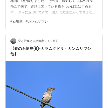
地面に飛び降りました。 その後、撮影している私の方に
飛んで来て、道路に落ちている物をついばみはじめま
す。 さらに近づいてきて、田んぼの堀に入って見えなく
なりました。 カンムリワシを至近距離で観察できた、貴
#
石垣島
#
カンムリワシ
重な体験をしました。 こちらに向かって飛んできまし
た。 何かついばんでいます。 さらに移動しました。 至
近距離。この後堀の中に入っていきました。 2026年3月
•
28日 撮影
空と野鳥と自然観察
4ヶ月前
【春の石垣島⑥-カラムクドリ・カンムリワシ
他】