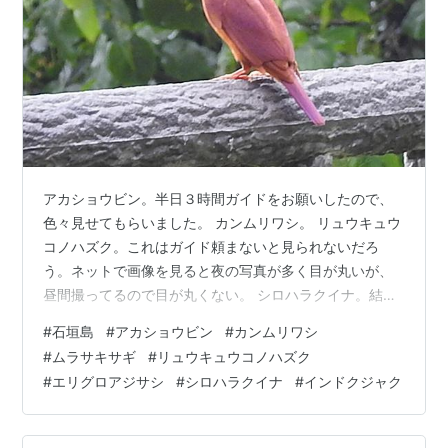
アカショウビン。半日３時間ガイドをお願いしたので、
色々見せてもらいました。 カンムリワシ。 リュウキュウ
コノハズク。これはガイド頼まないと見られないだろ
う。ネットで画像を見ると夜の写真が多く目が丸いが、
昼間撮ってるので目が丸くない。 シロハラクイナ。結構
いて、道に出てくる。 リュウキュウヨシゴイ。近くにい
#
石垣島
#
アカショウビン
#
カンムリワシ
て、すぐ飛んでしまった。 ムラサキサギ。 コウライキ
#
ムラサキサギ
#
リュウキュウコノハズク
ジ。 エリグロアジサシ。 インドクジャク。ほかの島から
#
エリグロアジサシ
#
シロハラクイナ
#
インドクジャク
泳いできたという。 他にも色々いましたが、この９種が
おおむね初見です。