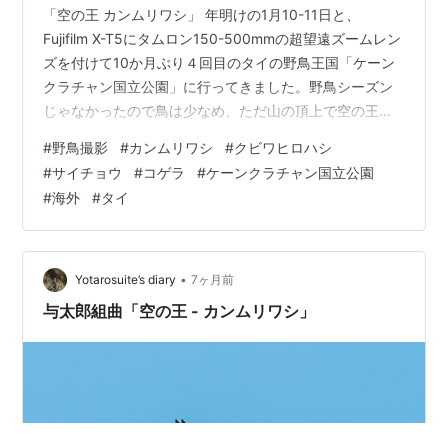
「空の王 カンムリワシ」 年明けの1月10-11日と、
Fujifilm X-T5にタムロン150-500mmの超望遠ズームレン
ズを付けて10か月ぶり４回目のタイの野鳥王国「ケーン
クラチャン国立公園」に行ってきました。野鳥シーズン
じゃなかったので鳥は少なめ、ただ山の頂上で空の王
「カンムリワシ」に遭遇することができました。 ケーン
#
野鳥撮影
#
カンムリワシ
#
クビワヒロハシ
クラチャンの山の頂上（ZV-1） この日沢山見かけたエボ
#
サイチョウ
#
コゲラ
#
ケーンクラチャン国立公園
シヒヨドリ テナガザルがお出迎え 久しぶりのケーンクラ
#
海外
#
タイ
チャン国立公園。いつものタイ人ガイドさんに誘われて
「この時期、鳥少ないしなぁ」と思いながらも、ケーン
クラチャンの山の中に生息する野生のヒョウを一度は見
てみたいのと…
•
Yotarosuite’s diary
7ヶ月前
与太郎組曲「空の王 - カンムリワシ」