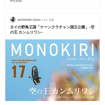
#
石垣島
声が聞けて幸せである。 早速アカショウビンが見れ、食
事や給餌が見れた。狩りの撮影は中々難しいが、食事や
給餌シーンを見れ撮影できるのがとても嬉しい。 そして
最終日もカンムリワシも見れた。過去3回の石垣島はアカ
•
MONOKIRI 35mm
6ヶ月前
ショウビン見れたが、カンムリワシは…
タイの野鳥王国「ケーンクラチャン国立公園」-空
の王 カンムリワシ-