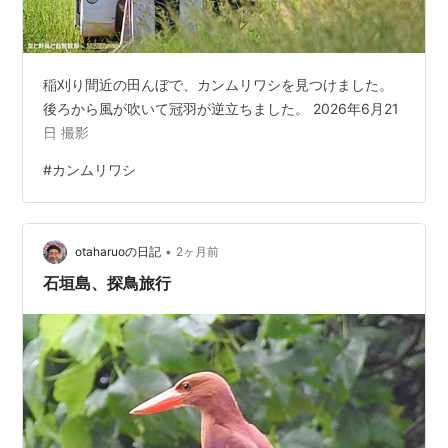
稲刈り間近の田んぼで、カンムリワシを見つけました。
後ろから風が吹いて冠羽が逆立ちました。 2026年6月21
日 撮影
#
カンムリワシ
•
otaharuoの日記
2ヶ月前
石垣島、探鳥旅行