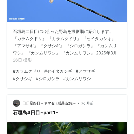
石垣島二日目に出会った野鳥を撮影順に紹介します。
『カラムクドリ』 『カラムクドリ』 『セイタカシギ』
『アマサギ』 『クサシギ』 『シロガシラ』 『カンムリ
ワシ』 『カンムリワシ』 『カンムリワシ』 2026年3月
26日 撮影
#
カラムクドリ
#
セイタカシギ
#
アマサギ
#
クサシギ
#
シロガシラ
#
カンムリワシ
•
日日是好日～ヤマセミ撮影記録～
6ヶ月前
石垣島4日目~part1~