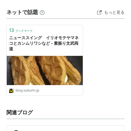
ブサ（第5集、右）は2018年に絶滅が宣言されました。
ネットで話題
もっと見る
太平洋戦争で人が入植してことにより持ち込まれた外来
種のネズミによって島の環境が変化し、シマハヤブサの
餌となっていた海鳥…
13
ブックマーク
ニューススイング イリオモテヤマネ
コとカンムリワシなど - 素振り文武両
道
blog.suburin.jp
関連ブログ