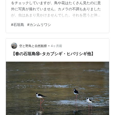
をチェックしていますが、鳥や花はたくさん見たのに意
外に写真が撮れていません。カメラの不調もありました
が。虫はあまり見かけませんでした。それを思うと沖縄
の名護はホテルから歩いて行ける場所に蛾がたくさんい
#
石垣島
#
カンムリワシ
る場所が見つかってラッキーでしたね。 石垣島は半日３
時間探鳥ガイドをお願いしたので、リュウキュウコノハ
ズク、エリグロアジサシなど何種も初見を見せてもらい
•
ました。 カンムリワシもこんなに近くです。
空と野鳥と自然観察
4ヶ月前
【春の石垣島⑭-タカブシギ・ヒバリシギ他】