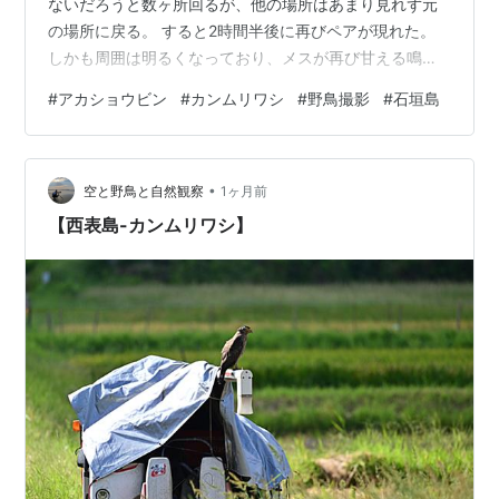
ないだろうと数ヶ所回るが、他の場所はあまり見れず元
の場所に戻る。 すると2時間半後に再びペアが現れた。
しかも周囲は明るくなっており、メスが再び甘える鳴き
声をしていた。そしてまさかの正面で交尾が始まった。
#
アカショウビン
#
カンムリワシ
#
野鳥撮影
#
石垣島
前回は暗くSS1/50と1/160だったが、今回はSS1/1250、
EXP-1.0、ISO6400で撮影できピンボケやブレの少なく
なった。今回のシーンは、今後撮影できないと思えるぐ
•
らい最高のシーンだった。他にもオスからメスへ大きな
空と野鳥と自然観察
1ヶ月前
クモを給餌したシーンや食事、カンムリワシも撮影でき
【西表島-カンムリワシ】
た。 昨年の旅…