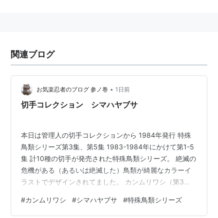
関連ブログ
•
お気楽忍者のブログ 参ノ巻
1日前
切手コレクション シマハヤブサ
本日は管理人の切手コレクションから 1984年発行 特殊
鳥類シリーズ第3集、第5集 1983-1984年にかけて第1-5
集 計10種の切手が発売された特殊鳥類シリーズ。 絶滅の
危機がある（あるいは絶滅した）鳥類が綺麗なカラーイ
ラストでデザインされてました。 カンムリワシ（第3
集、左）は八重山列島に生息していて、天然記念物で絶
#
カンムリワシ
#
シマハヤブサ
#
特殊鳥類シリーズ
滅危惧IA類。 ハヤブサは世界各地に分布する鳥類です
が、日本の北硫黄島に生息していた固有亜種のシマハヤ