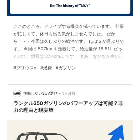
ここのところ、ドライブする機会が減っています。 仕事
が忙しくて、休日も出る気がしませんでした。 だか
ら・・・今回は久しぶりの給油です。 ほぼ２か月ぶりで
す。 今回は 507km を走破して、給油量が 18.51L だっ
たので、燃費は 27.4km/L です。 まあ、なかなか良いか
と・・・ 冷房も暖房も使用せず、普通に走るだけ・・・
#
プリウスα
#
燃費
#
ガソリン
が、一番燃費に良いのでしょうねぇ。 ガソリンも 150
円/L でしたので、微妙に高いかもですが・・・まあ、こ
んなもんでしょう。 アメリカとイランの戦争が終われ
•
ば、もうちょっと安くなるのでしょうかねぇ。
後悔しないSUV選び
1ヶ月前
ランクル250ガソリンのパワーアップは可能？非
力の理由と現実策