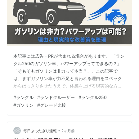
本記事には広告・PRが含まれる場合があります。 「ラン
クル250のガソリン車、パワーアップってできるの？」
「そもそもガソリンは非力って本当？」。この記事で
は、まずガソリン車が力不足と言われる理由をスペック
からはっきりさせたうえで、体感を上げる現実的な方法
と、その限界までを整理します。 結論から言うと、ガソ
#
ランクル
#
ランドクルーザー
#
ランクル250
リン車の体感は工夫である程度は改善できますが、ディ
#
ガソリン
#
グレード比較
ーゼルと同じ力強さに変わるわけではありません。だか
らこそ「自分の使い方でガソリンは足りるのか」を先に
見極めることが、後悔しないための近道になります。数
字と使い方の両面から、順番に見ていきましょう。 ラン
•
毎日ぶったぎり速報
2ヶ月前
クル250ガソリンエンジンのパワーアップと…