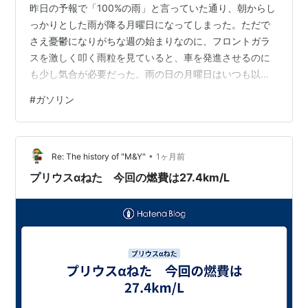
昨日の予報で「100%の雨」と言っていた通り、朝からし
っかりとした雨が降る月曜日になってしまった。ただで
さえ憂鬱になりがちな週の始まりなのに、フロントガラ
スを激しく叩く雨粒を見ていると、車を発進させるのに
も少し気合が必要だった。雨の日の月曜日はいつも以上
に道路が混み合う。ワイパーをせわしなく動かしなが
#
ガソリン
ら、前の車のテールランプを追いかけるように慎重に車
を走らせた。仕事が終わり、ようやく帰路へ。実は土日
のうちにやっておきたかったのに、雨を理由に後回しに
•
していたガソリンを入れないといけないことを思い出し
Re: The history of "M&Y"
1ヶ月前
た。危うく給油ランプが点く一歩手前だったので、いつ
プリウスαねた 今回の燃費は27.4km/L
もの帰り道にあるガソリンスタンドへ滑り込む。屋根…