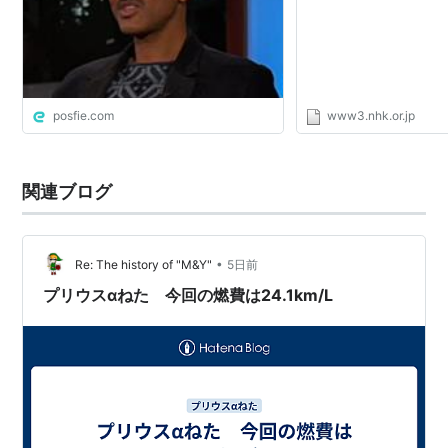
エタノールはバイオマスから創ることから枯渇しない
「再生可能資源」として期待されるものの、ジェットエ
ンジンには凍結の問題があり不向きな他、大豆トウモロ
コシサトウキビなどの作物を利用すると、需要増加によ
posfie.com
www3.nhk.or.jp
る価格高騰で本来の用途に悪影響が出る他、本格的な普
及の際に必要な生産量が確保できないといった問題があ
る。
関連ブログ
•
Re: The history of "M&Y"
5日前
プリウスαねた 今回の燃費は24.1km/L