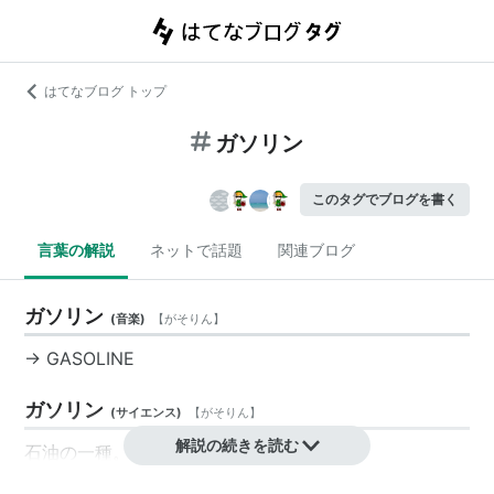
はてなブログ トップ
ガソリン
このタグでブログを書く
言葉の解説
ネットで話題
関連ブログ
ガソリン
(
音楽
)
【
がそりん
】
→ GASOLINE
ガソリン
(
サイエンス
)
【
がそりん
】
解説の続きを読む
石油の一種。
自動車用の燃料は、オクタン価によってレギュラーガソ