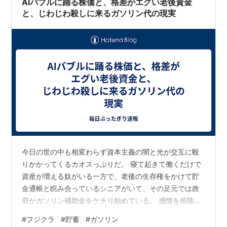
AIバブルに踊る株価と、格差がエグい老後資金
と、じわじわ殺しに来るガソリン代の現実
今日の世の中も相変わらず資本主義の闇と光が交互に殴
りかかってくるカオスっぷりだ。 寝て起きて働くだけで
資産が増える奴がいる一方で、老後の生存権をかけて貯
金通帳と睨み合っているシニアがいて、その足元では政
府がガソリン補助金をケチり始めている。 感情を排除し
て、この狂った現実を合理的に分析していく。 1. フジク
#
フジクラ
#
貯蓄
#
ガソリン
ラ株、制限値幅拡大でストップ高1万円超えへ 【結論】AI