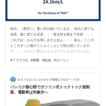
毎日、（異常に）暑い日が続いています。 会社に居ても
冷房、家に居ても冷房・・・寝る時も朝まで冷房・・・
これでは、からだを壊しますよねぇ・・・ 私も、ここの
ところずっと喉がくしゅくしゅして咳が続いています。
で・・・クルマに乗るときもエアコンをガンガンにかけ
るので・・・燃費には良くありません。（でも、しかた
#
プリウスα
#
燃費
#
給油
#
ガソリン
がない） 今回は 550km を走破して、給油量が 22.81L
だったので、燃費は 24.1 km.Lでした。 まあまあですか
ねぇ。 今回のみなかみ旅行では・・・ 複数人乗車で、高
•
速道路移動、さらに山道・・・と燃費が悪くなる要素ば
ＫＡＴＥのバンコクガイド管理人ブログ
7日前
かりだったのですが・・・それほどでもなかったです。
バンコク都心部でガソリン式トゥクトゥク規制
ちなみに…
案、電動車は対象外へ