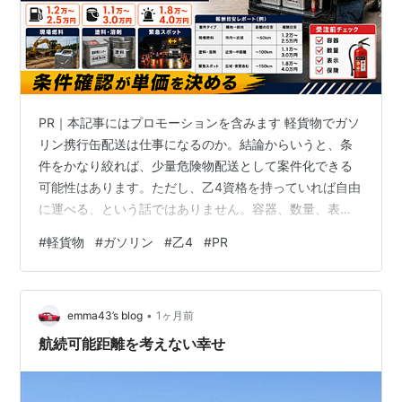
PR｜本記事にはプロモーションを含みます 軽貨物でガソ
リン携行缶配送は仕事になるのか。結論からいうと、条
件をかなり絞れば、少量危険物配送として案件化できる
可能性はあります。ただし、乙4資格を持っていれば自由
に運べる、という話ではありません。容器、数量、表
示、固定、保険、受け渡し責任まで確認できる案件だけ
#
軽貨物
#
ガソリン
#
乙4
#
PR
を選ぶことが前提です。 少量危険物配送は「資格で稼ぐ
仕事」ではなく「条件を見極める仕事」 軽貨物で扱える
可能性がある案件 案件別に見る報酬目安 なぜ通常配送よ
•
り高単価になりやすいのか 具体的に狙いやすい3つの案
emma43’s blog
1ヶ月前
件 建設現場向けの発電機用燃料配送 塗料・溶剤・洗浄液
航続可能距離を考えない幸せ
の小ロット配送 夜間・休日・即日…