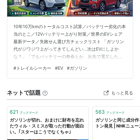
近年ではガソリンの精製時に含まれる硫黄分を10ppm以
下に抑えた「
サルファーフリー
ガソリン」が世界的に流
通し始めている。
10年10万kmのトータルコスト試算／バッテリー劣化の本
当のとこ／12Vバッテリー上がり対策／世界のEVシェア
エタノール混合ガソリン
最新データ／失敗せん選び方チェックリスト 「ガソリン
石油高騰と地球温暖化の両面から期待される燃料。ガソ
代がジワジワ上がってきてしんどい…次はEVにしよか
リンに対するエチルアルコールの混合割合によって
な？」「でもバッテリーの寿命とか、出先で電欠したら
E3（エタノール3％）などと表記する。
とか、結局トータルで損せえへんか不安…」——次の車
#
トレイルシーカー
#
EV
#
ガソリン
選びで、こんなふうにEVとガソリン車・ハイブリッドの
E3やE10では現行のエンジンでの燃焼が可能とされる。
間で揺れてへんやろか。ネットやSNS見てたら「EVは維
また、アメリカやヨーロッパでは、すでにエタノールを
持費が激安で最高！」って声もあれば、「バッテリー交
85％ガソリンに混入する「E85」という燃料を標準化す
ネットで話題
もっと見る
換で数十万飛ぶ」「寒いと航続距離が落ちて遠出できひ
る模様。
ん」みたいなネガティブな噂も飛び交ってて、正直なに
ＧＭなどがバイオエタノール混合ガソリン対応車を推
が本当か分からんくなるよな。この…
621
563
ブックマーク
ブックマーク
進。トヨタは電気とガソリンのハイブリッド車で対抗し
ガソリンが切れ、おまけに財布を忘れ
ガソリンと同じ成分作
ているが、ブラジル輸出のためのエタノール専用車の研
たウィル・スミスが取った行動が面白
トン発見 | NHKニュー
い。｢スターはこうでなくちゃ｣
究開発に着手。