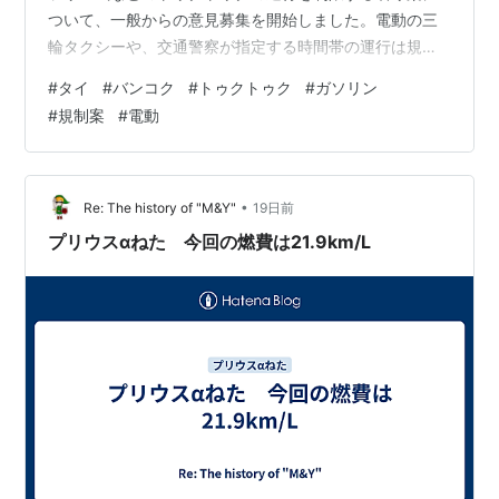
ついて、一般からの意見募集を開始しました。電動の三
輪タクシーや、交通警察が指定する時間帯の運行は規制
対象から除外する方針です。 意見募集の対象となってい
#
タイ
#
バンコク
#
トゥクトゥク
#
ガソリン
るのは、「バンコク都心部で運行を禁止する三輪タクシ
#
規制案
#
電動
ーの種類を定める省令案」の基本方針です。募集期間は
2026年7月28日から8月27日までで、寄せられた意見を
今後の省令案の検討に反映します。 省令案の基本方針で
は、バンコク都心部における三輪タクシーの運行を原則
•
Re: The history of "M&Y"
19日前
として禁止する一方、電動三輪タ…
プリウスαねた 今回の燃費は21.9km/L