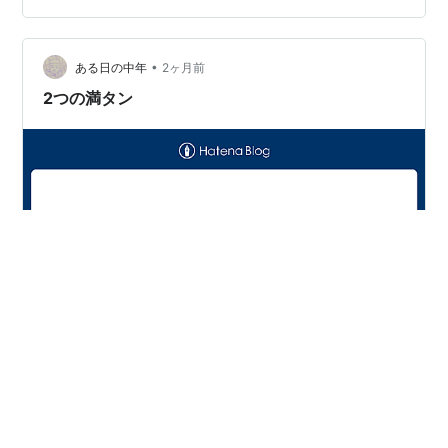
データセンター特需の電線バブルが止まらない。 東証が
フジクラ（5803）の制限値幅を4倍に拡大することを発
•
表した。 これによって、明日23日のストップ高水準は一
ある日の中年
2ヶ月前
気に1万円を超えることになる。 ただの電線御三家の一角
2つの満タン
だと思って舐めていた…
アクセス数ですが、だいたい今までの数字に戻りまし
た。 なんだったのか？ わかりません。 いつものように
ピッキング。 ここ最近、ゴム製のサンダルがどんどん出
荷してます。 100均のアイテムの中でも、1つあたりがそ