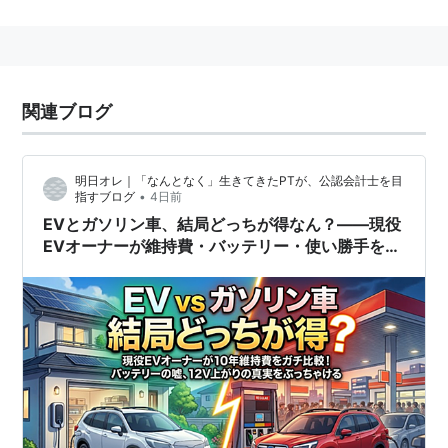
リンとプレミアム(ハイオク)ガソリンの複数
グレード
に
分かれる。
■ガソリンとは？
関連ブログ
車を動かすための燃料としてガソリンは石油製品
の中で最も広くその名が知られています。 複数の
明日オレ｜「なんとなく」生きてきたPTが、公認会計士を目
石油成分をブレンドし、添加剤を加えて作るた
•
指すブログ
4日前
め、石油製品の中では最も複雑な製品ともいわれ
EVとガソリン車、結局どっちが得なん？——現役
ています。
EVオーナーが維持費・バッテリー・使い勝手を全
部ぶっちゃける
昔は
四エチル鉛
や
四メチル鉛
が含まれていたが、公害対
策から昭和50年に
レギュラーガソリン
が、昭和58年に
プレミアムガソリン
がそれぞれ無鉛化されており、現在
市場に流通しているガソリンはすべて
無鉛ガソリン
であ
る。