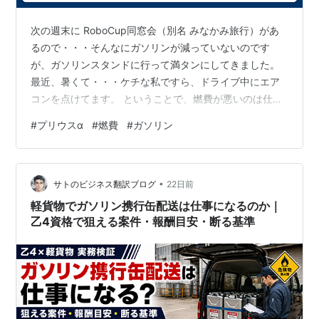
次の週末に RoboCup同窓会（別名 みなかみ旅行）があ
るので・・・そんなにガソリンが減っていないのです
が、ガソリンスタンドに行って満タンにしてきました。
最近、暑くて・・・ケチな私ですら、ドライブ中にエア
コンを点けてます。 ということで、燃費が悪いのは仕方
がありません。 さらに、墓参りで、多人数乗車、高速道
#
プリウスα
#
燃費
#
ガソリン
路移動、エアコンガンガン・・・と言う状況です。 さら
にさらに、ガソリンスタンドで給油するときに、道路方
向を向いて給油したので、普通より多く入ります。
•
（と、燃費計算の数値が悪いことの言い訳を列挙してお
サトのビジネス翻訳ブログ
22日前
きます。笑） 今回は、276kmを走破して、給油量が
軽貨物でガソリン携行缶配送は仕事になるのか｜
12.61Lだったので、燃費は21.9…
乙4資格で狙える案件・報酬目安・断る基準