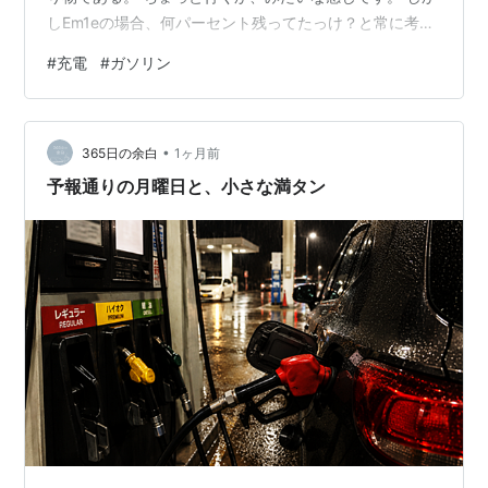
しEm1eの場合、何パーセント残ってたっけ？と常に考え
るもの。（ボケ防止にはいいかも） 出発までに時間があ
#
充電
#
ガソリン
れば充電をするものですが、0-100%ですと８時間かかる
もの。 それで実航続距離は42キロ程度ですから、使い方
は限られます。 先日スーパーで声をかけられたオバちゃ
•
んの様に、近所にある夫の職場とスーパーを行き来する
365日の余白
1ヶ月前
様な使い方が王道なのかもしれない。 Daxの場合、急に
予報通りの月曜日と、小さな満タン
出発することになって…