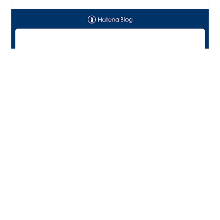
・店名 コンカフェ HappyHappy！ ハッピーハッピー！
・住所 〒420-0852 静岡県静岡市葵区紺屋町５−８ まる
めビル 2F ・電話番号 054-204-7071 ・URL
https://www.pokepara.jp/_shizuoka/m233/a262/shop1
7125/?
_gl=1*hwjwvl*_gcl_au*MTIzMTI0MzU5MS4xNjk4ODMx
#
静岡
#
コンカフェ
#
メイド
#
おすすめ
#
人気
ODAx ・店舗紹介cuteなメイドさん達と楽しく飲めて楽
#
ガールズバー
しく歌える、魅力と可愛いが詰まった隠れ家的メイドバ