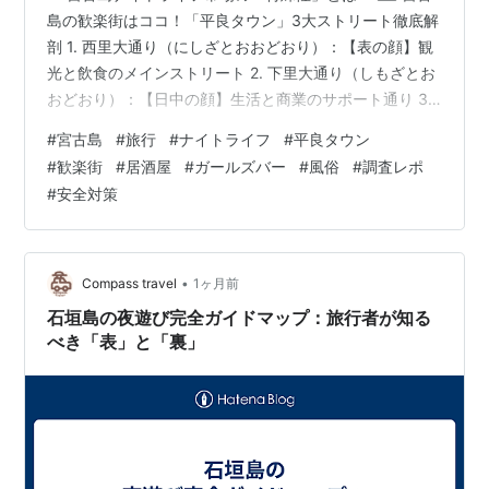
島の歓楽街はココ！「平良タウン」3大ストリート徹底解
剖 1. 西里大通り（にしざとおおどおり）：【表の顔】観
光と飲食のメインストリート 2. 下里大通り（しもざとお
おどおり）：【日中の顔】生活と商業のサポート通り 3.
イーザト：「【裏の顔】深層のナイトスポット 🍻 ステッ
#
宮古島
#
旅行
#
ナイトライフ
#
平良タウン
プ1：宮古島の「表」の夜（民謡酒場・居酒屋） 🍸 ステ
#
歓楽街
#
居酒屋
#
ガールズバー
#
風俗
#
調査レポ
ップ2：カジュアルに楽しむ夜（ガールズバー） モデル
#
安全対策
1：明朗会計・セット料金型（例：ガールズバー HANA）
モデル2：従量課金・チャージ型（例：ガールズバー
LAGOON） 🍾 ステップ3：本格的な夜の接待（キャバ…
•
Compass travel
1ヶ月前
石垣島の夜遊び完全ガイドマップ：旅行者が知る
べき「表」と「裏」