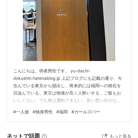
こんにちは。弱者男性です。 yu-dachi-
dokushin.hatenablog.jp 上記ブログにも記載の通り、今
住んでいる東京から脱出し、将来的には福岡への移住を
目論んでいる。東京は物価が高く人酔いする、ご飯もお
いしくない、でも車は運転できない、良い思い出がない
地元（関西）には帰りたくない、夜のお店だけが人生の
#
一人旅
#
独身男性
#
福岡
#
ガールズバー
楽しみであるためある程度は都会が良い・・・となる
と、おのずと選択肢は限られ、選択肢の１つが福岡であ
る。福岡から見ても、こんな社会的価値のない独身男性
ネットで話題
もっと見る
を迎えたくないかもしれないが、住民税だけは支払うの