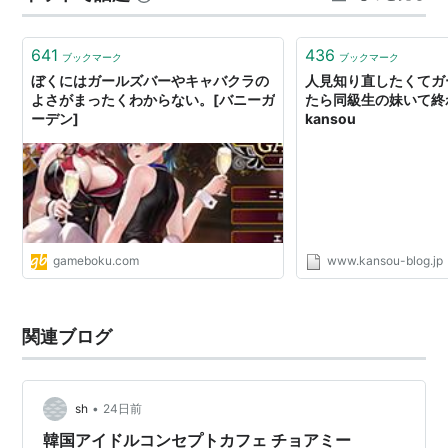
で容赦いただきたい。 とはいえ、福岡は学生時代にイン
ターンシップで行ったことがある…
641
436
ブックマーク
ブックマーク
ぼくにはガールズバーやキャバクラの
人見知り直したくてガ
よさがまったくわからない。[バニーガ
たら同級生の妹いて終わ
ーデン]
kansou
gameboku.com
www.kansou-blog.jp
関連ブログ
•
sh
24日前
韓国アイドルコンセプトカフェ チョアミー