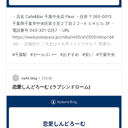
・店名 Cafe&Bar 千葉中央店 Fleur ・住所 〒260-0015
千葉県千葉市中央区富士見２丁目２２−４ ＵＨビル 3F ・
電話番号 043-301-2257 ・URL
https://www.pokepara.jp/chiba/m50/a10500/shop148
38/ ・店舗紹介 ご注文はケモ耳メイドですか？ 普通のメ
イドさんとはちょっと違う、”異世界”がコンセプトのお店
#
千葉駅
#
ガールズバー
#
おすすめ
#
安い
#
千葉中央
Fleur(フルール) 異世界に繋がる扉を開ければ猫耳やウサ
耳が生えたとってもキュートなメイドさんがお出迎え♪人
と話すのが大好きな元気で明るい犬っ子メイド、落ち着
•
いた雰囲気の少し大人っぽい、だけどたまに見せる…
naA’s blog
25日前
恋愛しんどろーむ (ラブシンドローム)