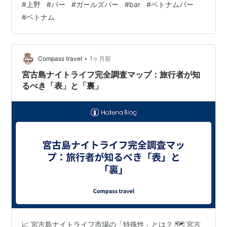
#
上野
#
バー
#
ガールズバー
#
bar
#
ベトナムバー
ナムバーがあなたをお待ちしております。 上野の喧騒を
#
ベトナム
忘れてゆったりとお過ごしいただけるバー「Darts＆Bar
HOA 上野」。 美人でかわいらしいキャストがおもてな
し！上野で特別なひとときを提供いたします。 店内は…
•
Compass travel
1ヶ月前
宮古島ナイトライフ完全調査マップ：旅行者が知
るべき「表」と「裏」
📈 宮古島ナイトライフ市場の「特殊性」とは？ 🗺️ 宮古