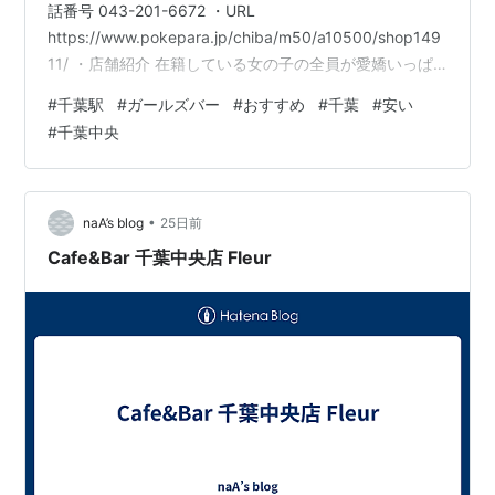
話番号 043-201-6672 ・URL
https://www.pokepara.jp/chiba/m50/a10500/shop149
11/ ・店舗紹介 在籍している女の子の全員が愛嬌いっぱ
いな美人さん！ルックスだけじゃなくて雰囲気や仕草か
#
千葉駅
#
ガールズバー
#
おすすめ
#
千葉
#
安い
らも可愛さがあふれているんです！その魅力はいくら通
#
千葉中央
い詰めてもまったく飽きないくらい。おしゃべりしたり
チェキ撮影したりして一緒に素敵な夜を過ごして！ 店内
は一見シンプルですがそれはメイドさんの可愛さを引き
立てるため！レンガ調の壁…
•
naA’s blog
25日前
Cafe&Bar 千葉中央店 Fleur