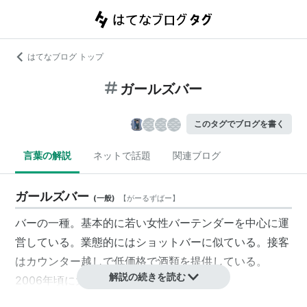
はてなブログ トップ
ガールズバー
このタグでブログを書く
言葉の解説
ネットで話題
関連ブログ
ガールズバー
(
一般
)
【
がーるずばー
】
バーの一種。基本的に若い女性バーテンダーを中心に運
営している。業態的にはショットバーに似ている。接客
はカウンター越しで低価格で酒類を提供している。
解説の続きを読む
2006年頃に大阪で発祥したとの説がある。