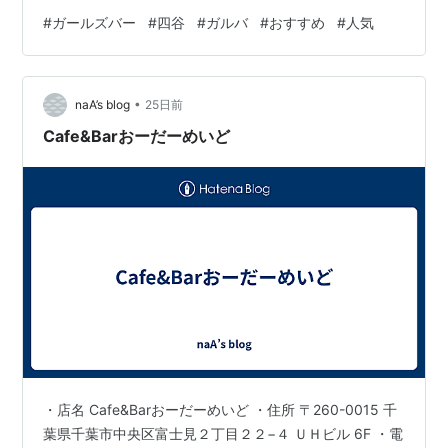
ア。四谷に完全新規オープンしたMaple(メープル)は海外
#
ガールズバー
#
四谷
#
ガルバ
#
おすすめ
#
人気
デザイナーが手懸けたラグジュアリー感のある店内。女
の子はチャイナドレス姿で元気が溢れに溢れています！
女子大生など学生さんだったり、他にはOLさん、美容関
•
係など、いろんな子がたくさん！中にはメディアで活動
naA’s blog
25日前
するようなインフルエ…
Cafe&Barおーだーめいど
・店名 Cafe&Barおーだーめいど ・住所 〒260-0015 千
葉県千葉市中央区富士見２丁目２２−４ ＵＨビル 6F ・電