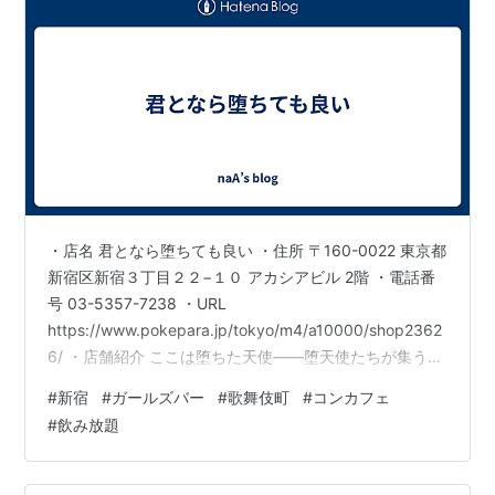
・店名 君となら堕ちても良い ・住所 〒160-0022 東京都
新宿区新宿３丁目２２−１０ アカシアビル 2階 ・電話番
号 03-5357-7238 ・URL
https://www.pokepara.jp/tokyo/m4/a10000/shop2362
6/ ・店舗紹介 ここは堕ちた天使――堕天使たちが集う、
少しダークで魅惑的な領域。耳を澄ませば聞こえてくる
#
新宿
#
ガールズバー
#
歌舞伎町
#
コンカフェ
のは、「あなたとの愛のために、ここへ堕ちてきたの」
#
飲み放題
そんな囁きにも似た、情熱的なメッセージ。渇望と衝動
が静かに交錯する空間で、その想いを真正面から受け止
めるのか、それとも通り過ぎるのか。選択は、今この瞬