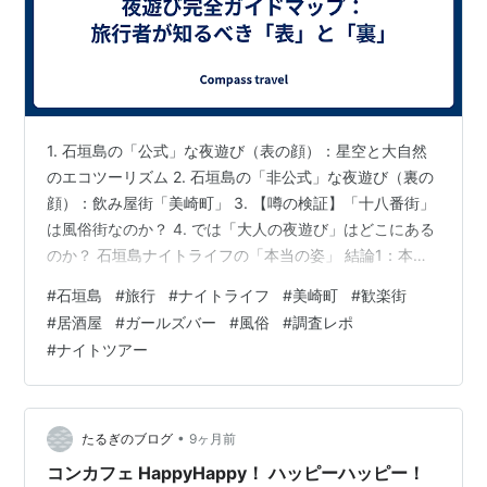
1. 石垣島の「公式」な夜遊び（表の顔）：星空と大自然
のエコツーリズム 2. 石垣島の「非公式」な夜遊び（裏の
顔）：飲み屋街「美崎町」 3. 【噂の検証】「十八番街」
は風俗街なのか？ 4. では「大人の夜遊び」はどこにある
のか？ 石垣島ナイトライフの「本当の姿」 結論1：本土
のような「性風俗街（赤線）」は存在しない 結論2：
#
石垣島
#
旅行
#
ナイトライフ
#
美崎町
#
歓楽街
「ガールズバー」「キャバクラ」は「グレーゾーン」と
#
居酒屋
#
ガールズバー
#
風俗
#
調査レポ
して存在する 結論3：存在する場所は「雑居ビルの上層
#
ナイトツアー
階」である 5. 【豆知識】なぜ「グレーゾーン」店の存在
がわかるのか？ 6. 【結論】旅行者向け・石垣島「夜遊
び」安全ガイドマップ パターンA：健全に楽しみたい人
（家族・カ…
•
たるぎのブログ
9ヶ月前
コンカフェ HappyHappy！ ハッピーハッピー！