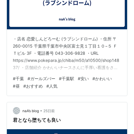
・店名 恋愛しんどろーむ (ラブシンドローム) ・住所 〒
260-0015 千葉県千葉市中央区富士見１丁目１０−５ Ｆ
Ｔビル 3F ・電話番号 043-306-9828 ・URL
https://www.pokepara.jp/chiba/m50/a10500/shop148
37/ ・店舗紹介 かわいいナースさんに手厚い看護をされ
たい…きっと一度は考えたことがあると思います。そん
#
千葉
#
ガールズバー
#
千葉駅
#
安い
#
かわいい
な方々の夢・妄想を叶えるのが【恋愛しんどろーむ】 ず
#
昼
#
おすすめ
#
人気
ばりコンセプトは【病院×ナースアイドル】超絶cuteなナ
ースちゃんたちがあなたの心を満たします♪ 最近入ったば
かりの元気でかわいいナースちゃんから落ち着いた雰囲
気が魅…
•
naA’s blog
25日前
君となら堕ちても良い