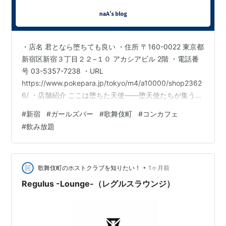
・店名 君となら堕ちても良い ・住所 〒160-0022 東京都
新宿区新宿３丁目２２−１０ アカシアビル 2階 ・電話番
号 03-5357-7238 ・URL
https://www.pokepara.jp/tokyo/m4/a10000/shop2362
6/ ・店舗紹介 ここは堕ちた天使――堕天使たちが集う、
少しダークで魅惑的な領域。耳を澄ませば聞こえてくる
#
新宿
#
ガールズバー
#
歌舞伎町
#
コンカフェ
のは、「あなたとの愛のために、ここへ堕ちてきたの」
#
飲み放題
そんな囁きにも似た、情熱的なメッセージ。渇望と衝動
が静かに交錯する空間で、その想いを真正面から受け止
めるのか、それとも通り過ぎるのか。選択は、今この瞬
間のあなたに委ねられています。心を揺さ…
•
歌舞伎町のホストクラブを知りたい！
1ヶ月前
Regulus -Lounge-（レグルスラウンジ）