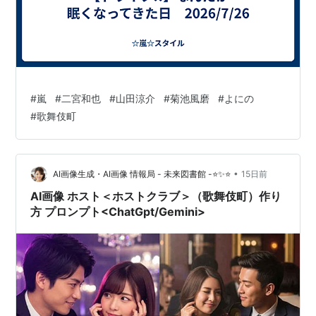
#
嵐
#
二宮和也
#
山田涼介
#
菊池風磨
#
よにの
#
歌舞伎町
•
AI画像生成・AI画像 情報局 - 未来図書館 -⭐✨⭐
15日前
AI画像 ホスト＜ホストクラブ＞（歌舞伎町）作り
方 プロンプト<ChatGpt/Gemini>