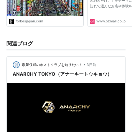
きめきだけ。」をテーマ
訪れて選んだお店や体験
forbesjapan.com
www.ozmall.co.jp
関連ブログ
•
歌舞伎町のホストクラブを知りたい！
3日前
ANARCHY TOKYO（アナーキートウキョウ）