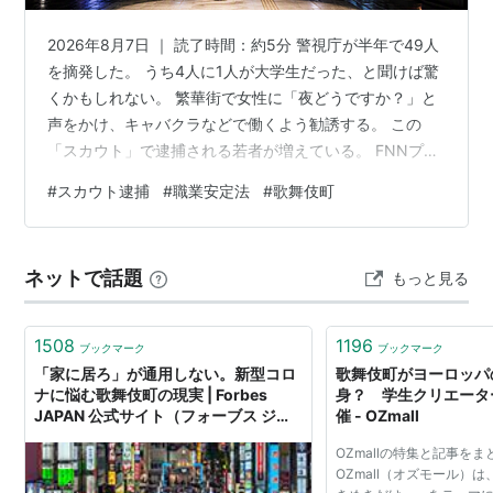
2026年8月7日 ｜ 読了時間：約5分 警視庁が半年で49人
を摘発した。 うち4人に1人が大学生だった、と聞けば驚
くかもしれない。 繁華街で女性に「夜どうですか？」と
声をかけ、キャバクラなどで働くよう勧誘する。 この
「スカウト」で逮捕される若者が増えている。 FNNプラ
イムオンライン によると、2026年1月から6月にかけ
#
スカウト逮捕
#
職業安定法
#
歌舞伎町
て、都内の繁華街で不特定多数の女性に声をかけ、違法
にスカウトした疑いで10代から50代の男 49 人が逮捕さ
れた。 このうち大学生は約2割を占め、特に新宿区歌舞
ネットで話題
もっと見る
伎町では 4人に1人が大学生 だった。 朝日新聞 によれ
ば、49人が問われたのは 東京都迷惑防止条例 違反（勧
誘）…
1508
1196
ブックマーク
ブックマーク
「家に居ろ」が通用しない。新型コロ
歌舞伎町がヨーロッパ
ナに悩む歌舞伎町の現実 | Forbes
身？ 学生クリエータ
JAPAN 公式サイト（フォーブス ジャ
催 - OZmall
パン）
OZmallの特集と記事を
OZmall（オズモール）