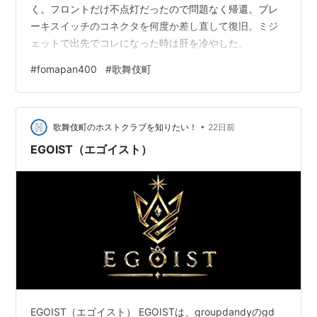
く。フロントだけ不点灯だったので問題なく帰還。ブレ
ーキスイッチのコネクタを何度か差し直して復旧。ミジ
ェットで出先でコレになった時は肝を冷やした。
#
fomapan400
#
歌舞伎町
•
歌舞伎町のホストクラブを知りたい！
22日前
EGOIST（エゴイスト）
EGOIST（エゴイスト） EGOISTは、groupdandyのgd