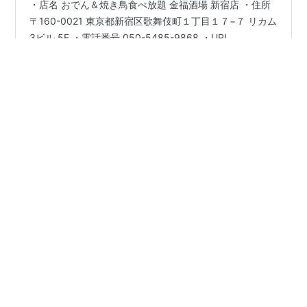
・店名 おでん＆焼き鳥食べ放題 金福酒場 新宿店 ・住所
〒160-0021 東京都新宿区歌舞伎町１丁目１７−７ リカム
3ビル 5F ・電話番号 050-5485-9868 ・URL
https://gjfb200.gorp.jp/ ・店舗紹介 【おでん＆焼き鳥食
べ放題 金福酒場 新宿店】は、歌舞伎町にある居酒屋で
す。新宿駅からもアクセスしやすく便利にご利用いただ
#
歌舞伎町
#
居酒屋
#
個室
#
焼き鳥
#
新宿
けます。 店内は個室を完備しており、少人数から大人数
#
食べ飲み放題
#
大人数
#
昼飲み
#
安い
まで幅広く対応可能です。周囲を気にせず、ゆったりと
食事や昼飲みを楽しめる空間です。 焼き鳥を中心に、食
べ飲み放題で多彩なメニューをご用意しています。手軽