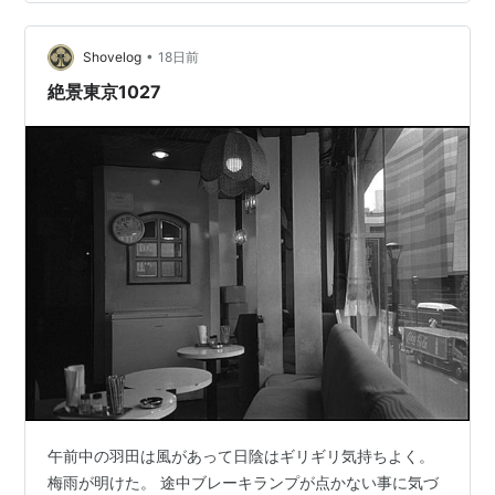
ウトやバックパッカーとして生活していた時期もありま
した。 今回は、緋咲一馬さんの年齢、出身地、身長、本
名、ホストとしての経歴、タトゥー、現在の仕事、恋愛
•
Shovelog
18日前
事情について紹介します。…
絶景東京1027
午前中の羽田は風があって日陰はギリギリ気持ちよく。
梅雨が明けた。 途中ブレーキランプが点かない事に気づ