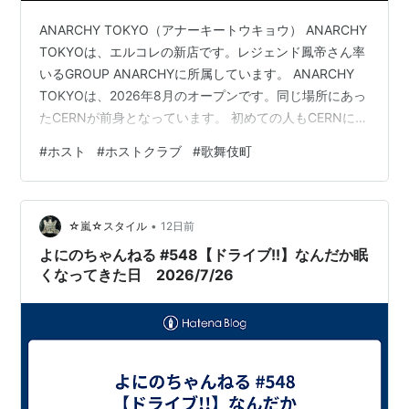
ANARCHY TOKYO（アナーキートウキョウ） ANARCHY
TOKYOは、エルコレの新店です。レジェンド鳳帝さん率
いるGROUP ANARCHYに所属しています。 ANARCHY
TOKYOは、2026年8月のオープンです。同じ場所にあっ
たCERNが前身となっています。 初めての人もCERNに通
ってた人も、ANARCHY TOKYOはおすすめです。 シス
#
ホスト
#
ホストクラブ
#
歌舞伎町
テム 営業時間 20:00～25:00 初回料金 確認中 基本料金
確認中 ※初めてご来店のお客様には、顔写真付きの身分
証明証のご提示をお願いしております。 住所 東京都新宿
•
区歌舞伎町1-6-7 三経38ビル 5F お問い合わせ TEL…
☆嵐☆スタイル
12日前
よにのちゃんねる #548【ドライブ!!】なんだか眠
くなってきた日 2026/7/26