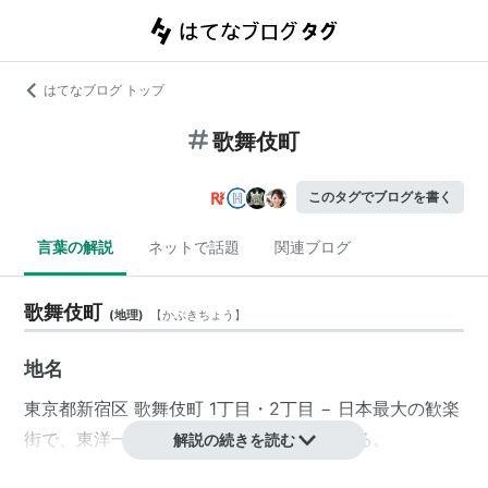
はてなブログ トップ
歌舞伎町
このタグでブログを書く
言葉の解説
ネットで話題
関連ブログ
歌舞伎町
(
地理
)
【
かぶきちょう
】
地名
東京都
新宿区
歌舞伎町 1丁目・2丁目
− 日本最大の歓楽
街で、東洋一の歓楽街。住宅地も意外にある。
解説の続きを読む