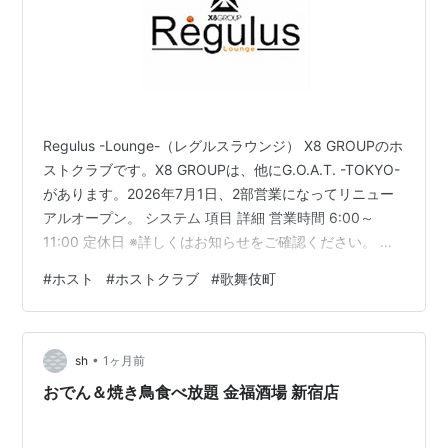
Regulus -Lounge-（レグルスラウンジ） X8 GROUPのホ
ストクラブです。X8 GROUPは、他にG.O.A.T. -TOKYO-
があります。2026年7月1日、2部営業になってリニュー
アルオープン。 システム 項目 詳細 営業時間 6:00～
11:00 定休日 ※詳しくはお知らせをご確認ください。 初
回料金 60分／3,000円（サービス料、消費税込み） SET
#
ホスト
#
ホストクラブ
#
歌舞伎町
テーブルチャージ／1,000円※フリータイムであとは飲ん
だ分の料金が別途かかります。 指名料金 3,000円 サービ
ス料 28％ 消費税 10％ ※18歳未満の方はご入店をお断り
•
させていただいております。※初回のお客…
sh
1ヶ月前
おでん＆焼き鳥食べ放題 金福酒場 新宿店