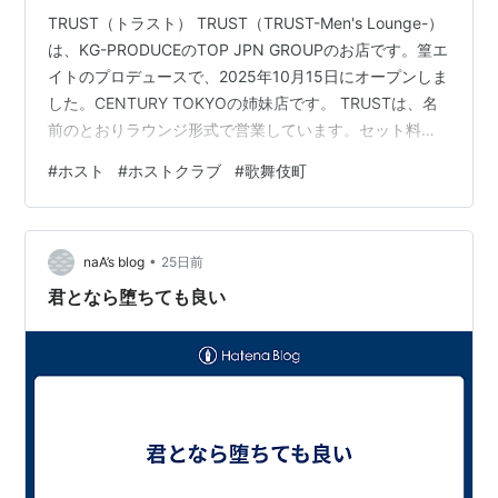
TRUST（トラスト） TRUST（TRUST-Men's Lounge-）
は、KG-PRODUCEのTOP JPN GROUPのお店です。篁エ
イトのプロデュースで、2025年10月15日にオープンしま
した。CENTURY TOKYOの姉妹店です。 TRUSTは、名
前のとおりラウンジ形式で営業しています。セット料金
（時間制）も選べるので、気軽に遊べます。 ホストクラ
#
ホスト
#
ホストクラブ
#
歌舞伎町
ブ初心者には特におすすめです！ システム 営業時間
20:00～24:00（L.O 23:30） 定休日 火曜日 初回料金 60
分 ／ 3,000円（サービス料・消費税込み）※写真指名1名
•
無料【飲み放題メニュー】焼酎ハウスボトル、缶…
naA’s blog
25日前
君となら堕ちても良い