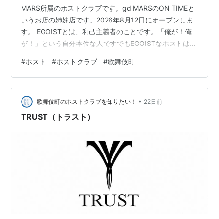
MARS所属のホストクラブです。gd MARSのON TIMEと
いうお店の姉妹店です。2026年8月12日にオープンしま
す。 EGOISTとは、利己主義者のことです。「俺が！俺
が！」という自分本位な人ですでもEGOISTなホストはち
ょっと嫌ですよね。。 ちなみにエルコレのLiTAは逆の利
#
ホスト
#
ホストクラブ
#
歌舞伎町
他的からきてます。 EGOISTがいるのではなく、EGOIST
になれる場所だと思います。あなたもEGOISTな女王様に
なりましょう！ システム 営業時間 20:00～25:00 定休日
•
火曜、1日 初回料金 60分 ／ 2,000円（サービ…
歌舞伎町のホストクラブを知りたい！
22日前
TRUST（トラスト）