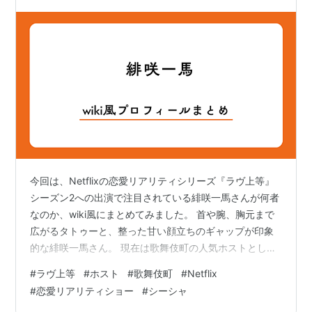
今回は、Netflixの恋愛リアリティシリーズ『ラヴ上等』
シーズン2への出演で注目されている緋咲一馬さんが何者
なのか、wiki風にまとめてみました。 首や腕、胸元まで
広がるタトゥーと、整った甘い顔立ちのギャップが印象
的な緋咲一馬さん。 現在は歌舞伎町の人気ホストとして
活動するだけでなく、ホストクラブ「ROMEO」の社長と
#
ラヴ上等
#
ホスト
#
歌舞伎町
#
Netflix
して店舗運営にも携わっています。 華やかな現在の姿か
#
恋愛リアリティショー
#
シーシャ
らは想像しにくいですが、過去にはホストを辞め、スカ