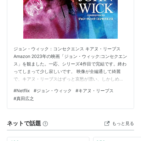
ジョン・ウィック：コンセクエンス キアヌ・リーブス
Amazon 2023年の映画「ジョン・ウィック:コンセクエン
ス」を観ました。一応、シリーズ4作目で完結です。終わ
ってしまって少し寂しいです。 映像が全編通して綺麗
で、キアヌ・リーブスはずっと哀愁が漂い、しかしめち
ゃくちゃ強く、真田広之も相変わらず男前でした。スト
#
Netflix
#
ジョン・ウィック
#
キアヌ・リーブス
ーリー的にはいろいろ突っ込みどころもありましたが、
#
真田広之
単純にアクションを楽しめる映画だったと思います。 次
女はエンドロール後の短いシーンを見て、「結局どうな
ったのか、気になって眠れない」と言いました。10分後
ネットで話題
もっと見る
に寝ていましたが。 砂漠のシーンが綺麗 大阪に来た変な
日本、地下鉄も明らかに大阪…