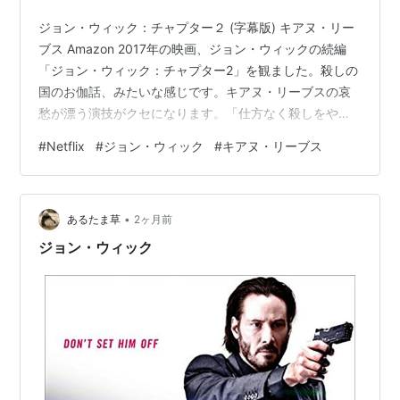
ジョン・ウィック：チャプター２ (字幕版) キアヌ・リー
ブス Amazon 2017年の映画、ジョン・ウィックの続編
「ジョン・ウィック：チャプター2」を観ました。殺しの
国のお伽話、みたいな感じです。キアヌ・リーブスの哀
愁が漂う演技がクセになります。「仕方なく殺しをやっ
ている」という演技です。ハラハラしますが、結局ジョ
#
Netflix
#
ジョン・ウィック
#
キアヌ・リーブス
ン・ウィックが強すぎて最後にはすんなり勝って終わる
感じです。 派手なアクション、カースタント取り返した
マスタングもボロボロジアナ肝座りすぎ父が姉を主席に
•
選んだのも納得群衆の中での銃撃戦・地下鉄の接近戦→
あるたま草
2ヶ月前
一般人を巻き込まないでと思った全員で一斉にジョンに
ジョン・ウィック
向かったらどうか？地下墓地のシ…