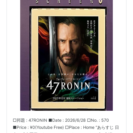
□邦題 : 47RONIN ■Date : 2026/6/28 □No. : 570
■Price : ¥0(Youtube Free) □Place : Home “あらすじ 日