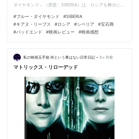
ダイヤモンド』（原題：SIBERIA）は、ロシアを舞台にし
た異色のスリラー作品です。希少なブルーダイヤモンド
#
ブルー・ダイヤモンド
#
SIBERIA
を巡る犯罪組織との取引、失踪した相棒、そして極寒の
#
キアヌ・リーブス
#
ロシア
#
シベリア
#
宝石商
シベリアで出会った女性との許されざる恋。派手なアク
#
バッドエンド
#
映画レビュー
#
映画感想
ションを期待すると裏切られるかもしれませんが、孤独
な男が運命に抗い、破滅へと向かう独特の空気感を持っ
た大人のドラマが展開されます。
•
私の映画玉手箱 何という事はない日常日記
5ヶ月前
マトリックス・リローデッド