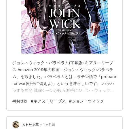
ジョン・ウィック：パラベラム(字幕版) キアヌ・リーブ
ス Amazon 2019年の映画「ジョン・ウィック:パラベラ
ム」を観ました。パラベラムとは、ラテン語で「prepare
for war(戦争に備えよ)」という意味らしいです。 ハラハ
ラする展開 戦闘シーンが段々派手にジョン・ウィックは
死なないのかな？犬が可愛い＆とても大事バレエ、砂漠
#
Netflix
#
キアヌ・リーブス
#
ジョン・ウィック
など映像、景色が綺麗映像や音楽が美しい急な日本語に
ビックリ落ちたから死ぬと思った「Yes.」で終わったア
クション見応えあり ジョン・ウィックは、なんかファン
•
タジーみたいな感じに思えてきました。とりあえず、最
あるたま草
1ヶ月前