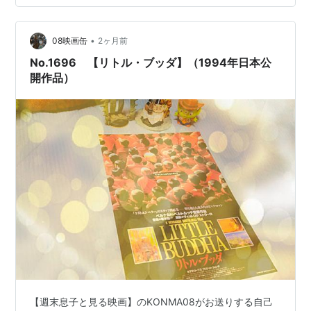
す。 華麗なアクションに驚く無駄のない作りコンチネン
タル内のやり取りがカッコいい洗練されたカメラワー
•
ク、動きマーカス殺害の描写がエグい シリーズで続編が
08映画缶
2ヶ月前
あるようなので、また観てみようと思います。 アクショ
No.1696 【リトル・ブッダ】（1994年日本公
ンのある映画ばっかり…
開作品）
【週末息子と見る映画】のKONMA08がお送りする自己