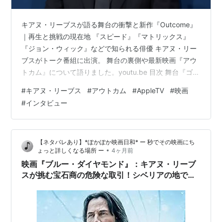
キアヌ・リーブスが語る舞台の衝撃と新作『Outcome』
｜再生と挑戦の現在地 『スピード』『マトリックス』
『ジョン・ウィック』などで知られる俳優 キアヌ・リー
ブスがトーク番組に出演。 舞台の裏側や最新映画『アウ
トカム』について語りました。youtu.be 目次 舞台『ゴド
ーを待ちながら』の過酷な14週間 再演への意欲と日本公
#
キアヌ・リーブス
#
アウトカム
#
AppleTV
#
映画
演の可能性 新作『アウトカム』のあらすじとテーマ 豪華
#
インタビュー
キャストとの共演 母との関係を描くユーモア まとめ：挑
戦を続けるキアヌの魅力 舞台『ゴドーを待ちながら』の
過酷な14週間 キアヌは親友のアレックス・ウィンターと
【ネタバレあり】*ぽかぽか映画日和* ー 秒でその映画にち
共に、 舞台『ゴドーを待ちながら』に出演。 14週間・週
•
ょっと詳しくなる場所 ー
4ヶ月前
8公…
映画『ブルー・ダイヤモンド』：キアヌ・リーブ
スが挑む宝石商の危険な取引！シベリアの地で交
錯する偽ダイヤと愛の逃避行