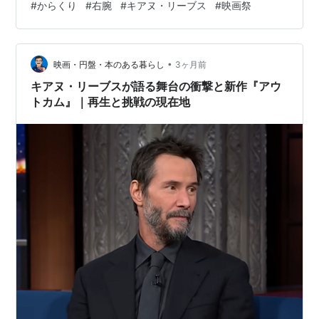
#
からくり
#
右腕
#
キアヌ・リーブス
#
映画祭
ランキング参加中映画
•
映画・円盤・本のある暮らし
3ヶ月前
キアヌ・リーブスが語る舞台の衝撃と新作『アウ
トカム』｜再生と挑戦の現在地