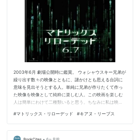
2003年6月 劇場公開時に鑑賞。 ウォシャウスキー兄弟が
繰り出す数々の映像とともに、謎かけとも思える台詞に
意味を見出そうとする人。単純に兄弟が作りたくて作っ
た映像を映像として純粋に楽しむ人。この映画を楽しむ
人は簡単にわけて二種類いると思う。ちなみに私は映像
そのものを単純に楽しんだ。この映像を見せられたら話
#
マトリックス・リローデッド
#
キアヌ・リーブス
しの筋は２の次である。映画のためにわざわざ作られた
という高速道路でのアクションシーンなど、出演者がど
こへ行く途中だったのかすっかり忘れてしまいながら楽
•
しんだほどだ。ヒューゴ・ウィービングが演じるエージ
BookCites
6ヶ月前