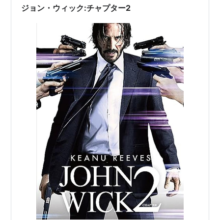
後の「コンセクエンス(報い)」を観ようと思います。
ジョン・ウィック:チャプター2
映…