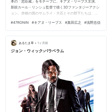
本の「忠臣蔵」をモチーフに、キアヌ・リーブス主演、
新鋭カール・リンシュ監督で描く3Dファンタジーアクシ
ョン。赤穂の国のサムライ・大石とその部下たちは、吉
良と謎の女ミヅキの陰謀により、尊敬する主君の命とサ
#
47RONIN
#
キアヌ・リーブス
#
真田広之
#
浅野忠信
ムライとしての身分を奪われる。素性不明のはぐれ者の
カイは、主君の仇打ちと吉良に狙われる姫のミカを守ろ
うと立ちあがった大石に力を貸し、圧倒的な吉良軍に対
•
し、わずか47人で立ち向かう。 感想 外人が日本舞台の映
あるたま草
1ヶ月前
画を作ると大…
ジョン・ウィック:パラベラム