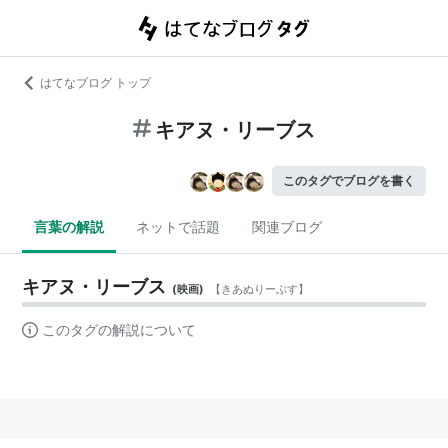
はてなブログ トップ
キアヌ・リーブス
このタグでブログを書く
言葉の解説
ネットで話題
関連ブログ
キアヌ・リーブス
(
映画
)
【
きあぬりーぶす
】
このタグの解説について