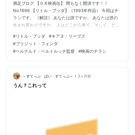
満足ブログ 【０８映画缶】 間もなく開演です！！
No.1696 【リトル・ブッダ】（1993年作品） 今回はチ
ラシです。 《解説》 あなたは誰ですか。 あなたは誰の
生まれ変わりですか。 人はどこから来て、そして、どこ
へ行くのだろうか。――1994年…巨匠ベルナルド・ベル
#
リトル・ブッダ
#
キアヌ・リーブス
トルッチ監督が《生まれ変わり》という神秘の扉を開
#
ブリジット・フォンダ
く。現代のアメリカに住むひとりの少年と2500年前の時
#
ベルナルド・ベルトルッチ監督
#
映画のチラシ
代…壮麗な宮殿に君臨するシッダールタ王子が数奇な絆
で一つに結ばれたとき時空を超えた壮大なドラマが幕を
開ける。 ジェシーは９歳。シアトルに両親と住む、どこ
にでもいる典型的な現…
•
～すてっぷ ばい すてっぷ～
3ヶ月前
うん？これって