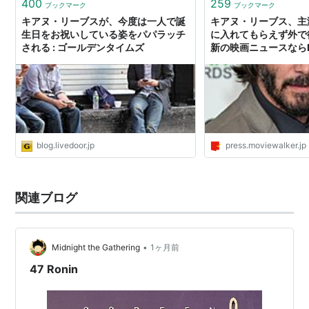
400
259
ブックマーク
ブックマーク
キアヌ・リーブスが、今度は一人で誕
キアヌ・リーブス、主
生日をお祝いしている姿をパパラッチ
に入れてもらえず外で
される : ゴールデンタイムズ
新の映画ニュースならM
WALKER PRESS
blog.livedoor.jp
press.moviewalker.jp
関連ブログ
•
Midnight the Gathering
1ヶ月前
47 Ronin