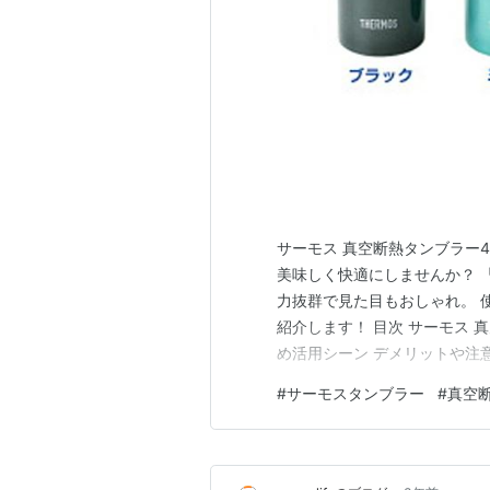
サーモス 真空断熱タンブラー4
美味しく快適にしませんか？ 「
力抜群で見た目もおしゃれ。 
紹介します！ 目次 サーモス 
め活用シーン デメリットや注
ンク サーモス 真空断熱タンブラ
#
サーモスタンブラー
#
真空
空断熱構造だから、冷たい飲み
にくく、結露もしま…