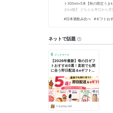
ト300ml×5本【秋の限定うまk
まkoi版】 どちらも辛口か
長や特別な日にぴったりのセット
#
日本酒飲み比べ
#
ギフトお
✨300mlのミニボトル×5
飲み比べできるので贈り物…
ネットで話題
6
ブックマーク
【2026年最新】母の日ギフ
トおすすめ5選！直前でも間
に合う即日配送＆eギフト活
用術 - T-Kumaの発達障害ア
ラフォーがFIREを目指すブ
ログ～The Neurodivergent
Path to FIRE: A Blog by T-
Kuma
t-kuma.net