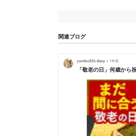
関連ブログ
•
yumiko55’s diary
1年前
「敬老の日」何歳から