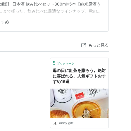
oi版】 日本酒 飲み比べセット300ml×5本【純米原酒う
ら甘口まで揃った、飲み比べに最適なラインナップ。秋の夜
です。 🍶 レビュー 🍶日本酒好きにはたまらない
すすめ
本セットで、辛口から甘口まで幅広く楽しめます！少しずつ
もっと見る
5
ブックマーク
母の日に紅茶を贈ろう。絶対
に喜ばれる、人気ギフトおす
すめ16選
anny.gift