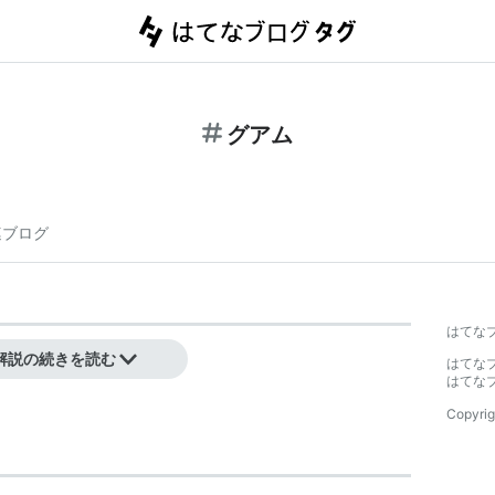
グアム
連ブログ
はてな
解説の続きを読む
はてな
はてな
Copyrig