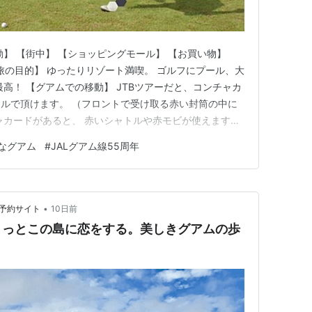
】 【街中】 【ショッピングモール】 【お買い物】
【旅の目的】 ゆったりリゾート満喫。 ゴルフにプール、大
高！ 【グアムでの移動】 JTBツアーだと、コンチャカ
ルで頂けます。 （フロントで受け取る赤い封筒の中に
ャカードがあると、 赤いシャトルや赤モビが使えます。
ろのトロリーですね。 便利ですが、今回赤モビという
なグアム
#
JALグアム線55周年
ーを利用できたのがとってもよかった！ ↓ このМのマ
 …
•
ー予約サイト
10日前
きっとこの島に恋をする。美しきグアムの歩