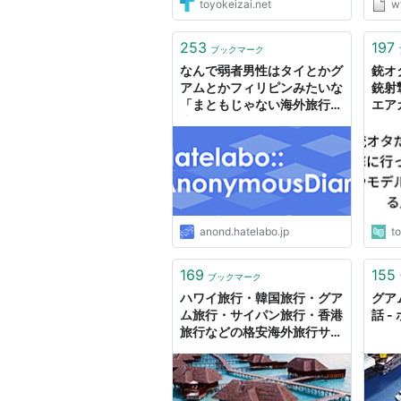
toyokeizai.net
w
大聖堂
Tum
『グ
253
197
ブックマーク
ミサ
なんで弱者男性はタイとかグ
銃オ
サに
アムとかフィリピンみたいな
銃射
「まともじゃない海外旅行
エア
先」を選ぶの？
や軍
分し
anond.hatelabo.jp
t
169
155
ブックマーク
ハワイ旅行・韓国旅行・グア
グア
ム旅行・サイパン旅行・香港
話 -
旅行などの格安海外旅行サイ
ト「てるみくらぶ」