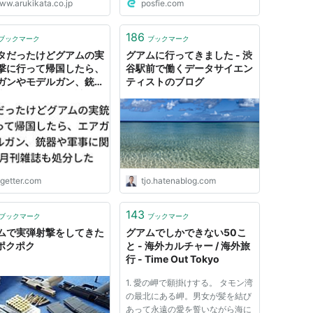
ww.arukikata.co.jp
posfie.com
）"で2月12日に
on（タモン）地区で起きた
アム無差別殺傷事件』の追悼
186
ブックマーク
ブックマーク
が行われ、私たち夫婦もごミ
タだったけどグアムの実
グアムに行ってきました - 渋
参列して来ました。
撃に行って帰国したら、
谷駅前で働くデータサイエン
ガンやモデルガン、銃器
ティストのブログ
事に関する月刊雑誌も処
た
ogetter.com
tjo.hatenablog.com
143
ブックマーク
ブックマーク
ムで実弾射撃をしてきた
グアムでしかできない50こ
 ポクポク
と - 海外カルチャー / 海外旅
行 - Time Out Tokyo
1. 愛の岬で願掛けする。 タモン湾
の最北にある岬。男女が髪を結び
あって永遠の愛を誓いながら海に