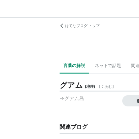
はてなブログ トップ
言葉の解説
ネットで話題
関
グアム
(
地理
)
【
ぐあむ
】
→グアム島
関連ブログ