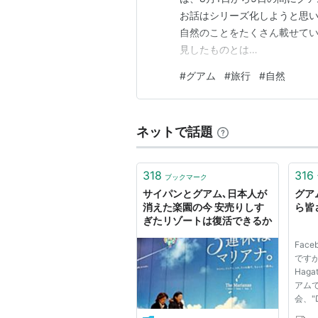
お話はシリーズ化しようと思い
自然のことをたくさん載せてい
見したものとは…
#
グアム
#
旅行
#
自然
ネットで話題
318
316
ブックマーク
サイパンとグアム､日本人が
グア
消えた楽園の今 安売りしす
ら皆
ぎたリゾートは復活できるか
Fac
です
Hag
アム
会、"D
Cath