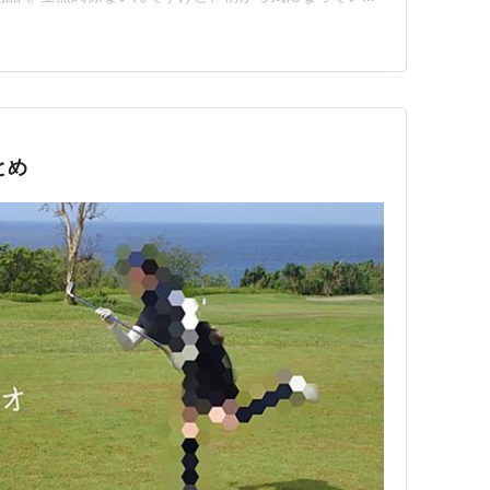
きまきた🐷 沖縄県産なので実質南国(。'-')ｳﾝｳﾝ バ
てお肉を焼いてこうと思います🍖🍖 （ここで違和感、
とめ