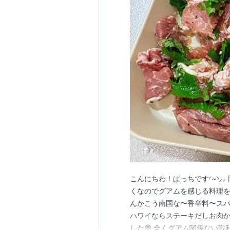
こんにちわ！ぱっちです◜~◝⸝⸝ 
くなのでグアムを感じる料理を
んかこう南国な〜香辛料〜スパイ
ハワイならステーキだしお肉か
した💭 全くグアム関係ない戦