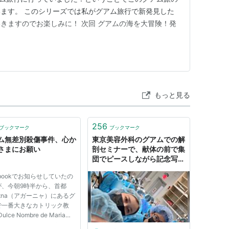
ます。 このシリーズでは私がグアム旅行で新発見した
きますのでお楽しみに！ 次回 グアムの海を大冒険！発
もっと見る
256
ブックマーク
ブックマーク
ム無差別殺傷事件、心か
東京美容外科のグアムでの解
さまにお願い
剖セミナーで、献体の前で集
団でピースしながら記念写真
を撮ってインスタに上げる等
ebookでお知らせしていたの
して炎上
が、今朝9時半から、首都
atna（アガーニャ）にあるグ
で一番大きなカトリック教
ulce Nombre de Maria
edral- Basilica（ハガニア