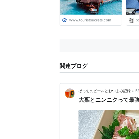
www.touristsecrets.com
p
関連ブログ
•
ぱっちのビールとおつまみ記録
5
大葉とニンニクって最