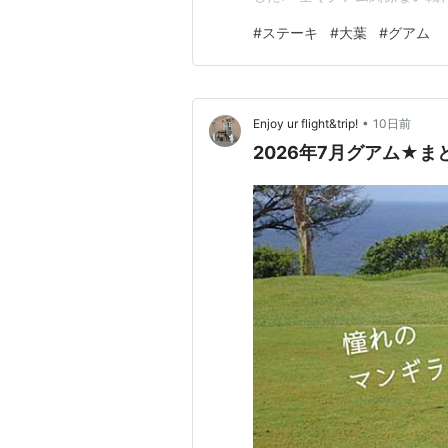
ハーブ育成した豚肩ロースを連れて
#
ステーキ
#
大葉
#
グアム
ジル、大葉、ニンニクで味付け
写ってるのパセリ？…
•
Enjoy ur flight&trip!
10日前
2026年7月グアム★ま