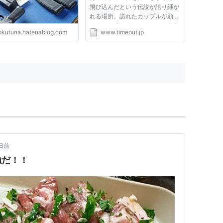
飛び込んだという伝説が語り継が
れる場所。訪れたカップルが願掛
けとして残した、いくつもの南京
okutuna.hatenablog.com
www.timeout.jp
錠がフェンスに並ぶ。 恋人岬 2.
SPF110を買う。 日本ではSPFの
上限は50と定められているが、
日差しの強いグアムでは
SPF110...
日前
強だ！！