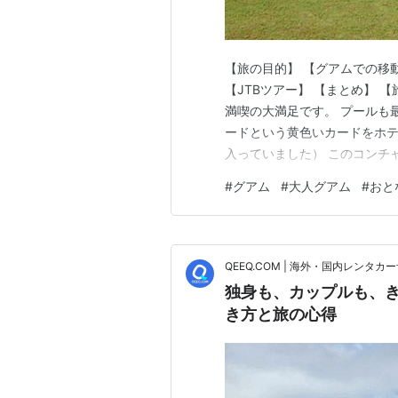
【旅の目的】 【グアムでの移動
【JTBツアー】 【まとめ】 
満喫の大満足です。 プールも最
ードという黄色いカードをホテ
入っていました） このコンチ
シャトルは、ハワイで言うとこ
#
グアム
#
大人グアム
#
おと
アプリ手配型の乗り合いタクシ
ークのところで乗降できます！
QEEQ.COM | 海外・国内レンタカ
独身も、カップルも、
き方と旅の心得