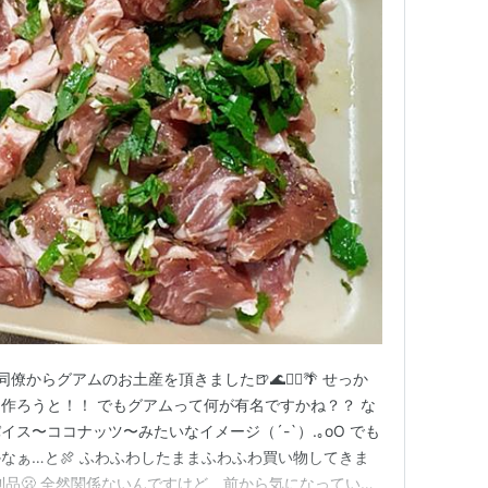
同僚からグアムのお土産を頂きました🍺🌊🏄‍♂️🌴 せっか
作ろうと！！ でもグアムって何が有名ですかね？？ な
ス〜ココナッツ〜みたいなイメージ（´-`）.｡oO でも
なぁ…と🍖 ふわふわしたままふわふわ買い物してきま
利品🫢 全然関係ないんですけど、前から気になっていた