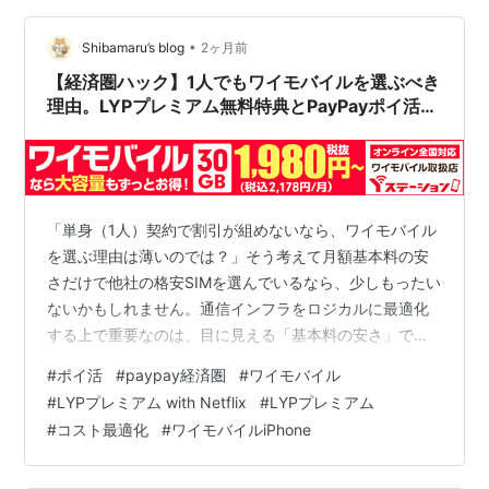
性」を逆手に取ったハイブリッド運用こそが、2026年現
在の情シス部門が敷くべきアーキテクチャであるという
•
Shibamaru’s blog
2ヶ月前
結論に至りました。 実…
【経済圏ハック】1人でもワイモバイルを選ぶべき
理由。LYPプレミアム無料特典とPayPayポイ活を
最大化する裏技
「単身（1人）契約で割引が組めないなら、ワイモバイル
を選ぶ理由は薄いのでは？」そう考えて月額基本料の安
さだけで他社の格安SIMを選んでいるなら、少しもったい
ないかもしれません。通信インフラをロジカルに最適化
する上で重要なのは、目に見える「基本料の安さ」では
なく、日常の決済リターンまで含めた「実質的なトータ
#
ポイ活
#
paypay経済圏
#
ワイモバイル
ルコスト（ROI）」です。今回は、日常的にPayPayや
#
LYPプレミアム with Netflix
#
LYPプレミアム
Yahoo!ショッピングを利用するポイ活ユーザー視点に立
#
コスト最適化
#
ワイモバイルiPhone
ち、ワイモバイルが持つ経済圏シナジーを検証します。 1
人契約でも関係なし？月額508円の「LYPプレミアム」が