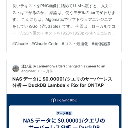
長いテキストをPNG画像に詰めてLLMへ渡すと、入力コ
ストは下がるのか。 結論は、使うモデルのtierで変わりま
す。 こんにちは。Algomaticでソフトウェアエンジニア
をしているGo（@53able）です。 今回は、ローカルでコ
ード/JSON風のテキストを1928×1928pxのPNGに詰め、
Anthropicの画像トークン計算式、claude-sonnet-4-6 の
#
Claude
#
Claude Code
#
コスト最適化
#
画像認識
count_tokens 実測、実際の画像読解を見ました。 結果を
短く言うと、こうです。 高解像度tier相当の公式patch式
で見ると、読みやすい10pxはテキストより高く見えた
運び屋 (A carrier(forwarder) changed his career to an
claude-sonnet-4-6 の標…
•
engineer)
1ヶ月前
NAS データに $0.00001/クエリのサーバーレス
分析 — DuckDB Lambda × FSx for ONTAP