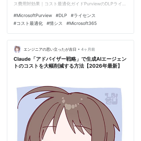
ス費用対効果｜コスト最適化ガイドPurviewのDLPライセ
ンス、どれを選ぶのが正解？情シスがコスト試算して比
#
MicrosoftPurview
#
DLP
#
ライセンス
較しました。[:contents] Microsoft Purview DLPの費用
#
コスト最適化
#
情シス
#
Microsoft365
対効果を最大化するPurview DLP license戦略 企業におけ
る情報漏洩リスクが増大する中、データ損失防止
（DLP）ソリューションの導入は…
•
エンジニアの思い立ったが吉日
4ヶ月前
Claude「アドバイザー戦略」で生成AIエージェン
トのコストを大幅削減する方法【2026年最新】