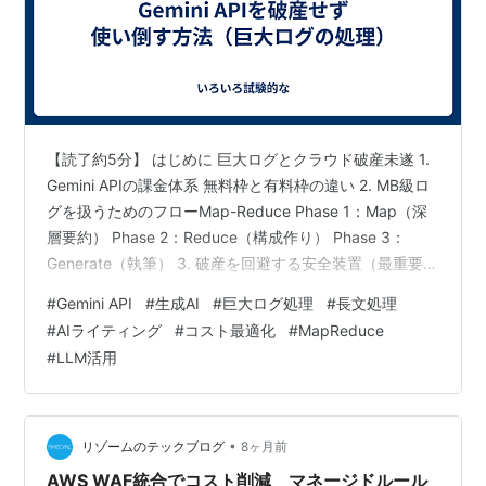
【読了約5分】 はじめに 巨大ログとクラウド破産未遂 1.
Gemini APIの課金体系 無料枠と有料枠の違い 2. MB級ロ
グを扱うためのフローMap-Reduce Phase 1：Map（深
層要約） Phase 2：Reduce（構成作り） Phase 3：
Generate（執筆） 3. 破産を回避する安全装置（最重要）
System Instructions（AI側の安全装置） Python側の安全
#
Gemini API
#
生成AI
#
巨大ログ処理
#
長文処理
装置（物理的ブレーキ） 課金システム側の安全装置（最
#
AIライティング
#
コスト最適化
#
MapReduce
終ブレーキ） 4. 人間介入こそ最強のコスト削減 5. まと
#
LLM活用
め はじめに 巨大ログとクラウド破産未遂 私は職業エン
ジニアではありません。 …
•
リゾームのテックブログ
8ヶ月前
AWS WAF統合でコスト削減 マネージドルール