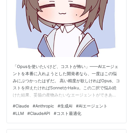
「Opusを使いたいけど、コストが怖い」——AIエージェ
ントを本番に入れようとした開発者なら、一度はこの悩
みにぶつかったはずだ。 高い精度が欲しければOpus、コ
ストを抑えたければSonnetかHaiku。この二択で悩み続
けた結果、妥協の産物みたいなエージェントができあが
る。それが今まで多くの現場で起きていた。 Anthropicが
#
Claude
#
Anthropic
#
生成AI
#
AIエージェント
2026年4月9日に公開した「アドバイザー戦略（The
#
LLM
#
ClaudeAPI
#
コスト最適化
Advisor Strategy）」は、そのトレードオフをそのまま
解消しようというアプローチだ。SonnetやHaikuをベー
スに動かしながら、難しい判断が必要な場面だけOpusに