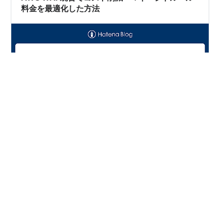
料金を最適化した方法
株式会社リゾーム 業務ソリューション事業グループのあ
めぎです。 定期的にAWS費用の内訳と睨めっこして、
「どこか削減できるんじゃないか？」と考えてしまうと
ころがあるのですが、今回はそれが実を結んだ。という
お話です。 結果として、毎年パソコンが何台も買える経
費削減につながりました。 もしALBとWAFをお客様ごと
#
AWS
#
WAF
#
コスト最適化
に用意して、マネージドルールを使用しているなら、同