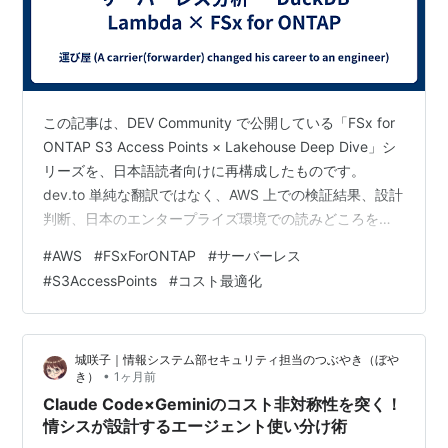
この記事は、DEV Community で公開している「FSx for
ONTAP S3 Access Points × Lakehouse Deep Dive」シ
リーズを、日本語読者向けに再構成したものです。
dev.to 単純な翻訳ではなく、AWS 上での検証結果、設計
判断、日本のエンタープライズ環境での読みどころを補
足し、最新情報を加えながら整理しています。 はじめに
#
AWS
#
FSxForONTAP
#
サーバーレス
DuckDB を Lambda にデプロイして FSx for ONTAP の
#
S3AccessPoints
#
コスト最適化
S3 Access Points 経由でクエリ実行。コスト効率の高い
ゼロコピー分析パスの一つ。 コールドスタート: 1,854
ms（初回起動…
城咲子｜情報システム部セキュリティ担当のつぶやき（ぼや
•
き）
1ヶ月前
Claude Code×Geminiのコスト非対称性を突く！
情シスが設計するエージェント使い分け術