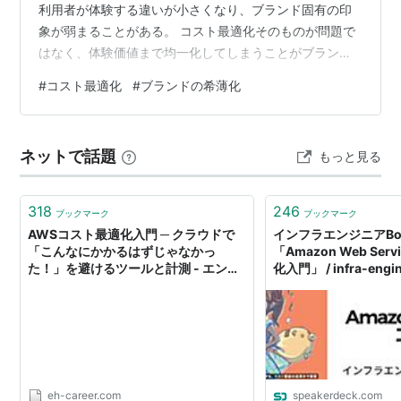
利用者が体験する違いが小さくなり、ブランド固有の印
象が弱まることがある。 コスト最適化そのものが問題で
はなく、体験価値まで均一化してしまうことがブランド
希薄化の要因となる。 ■ 背景 コスト最適化は部品や設計
#
コスト最適化
#
ブランドの希薄化
の共通化を促進する。 利用者は体験の違いからブランド
を認識する。 体験が均質化するとブランド固有性が伝わ
りにくくなる。 効率性だけではブランド価値は形成され
ネットで話題
もっと見る
ない。 【構造】 コスト最適化 ↓ 部品・設計の共通化 ↓
利用体験の均質化 ↓ ブランド固有性の低下 ↓ ブランド
価値の希薄…
318
246
ブックマーク
ブックマーク
AWSコスト最適化入門 ─ クラウドで
インフラエンジニアBoo
「こんなにかかるはずじゃなかっ
「Amazon Web Ser
た！」を避けるツールと計測 - エンジ
化入門」 / infra-engi
ニアHub｜Webエンジニアのキャリア
aws-cost-optimizat
を考える！
eh-career.com
speakerdeck.com