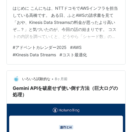
はじめに こんにちは、NTTドコモでAWSインフラを担当
している高橋です。 ある日、ふとAWSの請求書を見て
「おや、Kinesis Data Streamsの料金が思ったより高い
ぞ…？」と気づいたのが、今回の話の始まりです。 コス
トの内訳を調べていくと、どうやら「シャード数」の最
適化が鍵になりそうだと分かりました。 そこで、自シス
#
アドベントカレンダー2025
#
AWS
テムの適正なシャード数を計算するために試行錯誤した
#
Kinesis Data Streams
#
コスト最適化
内容を、備忘録としてまとめてみることにしました。 こ
の記事が役に立ちそうな方 Kinesis Data Streamsのコス
トを削減したいと思っている方 システムのシャード数が
本当に適切か、見直してみたい方 これからA…
•
いろいろ試験的な
8ヶ月前
Gemini APIを破産せず使い倒す方法（巨大ログの
処理）