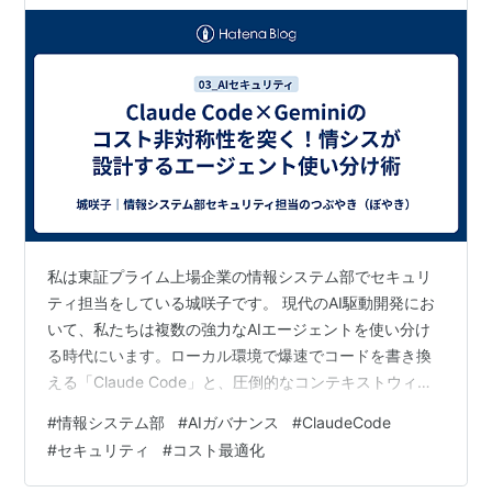
私は東証プライム上場企業の情報システム部でセキュリ
ティ担当をしている城咲子です。 現代のAI駆動開発にお
いて、私たちは複数の強力なAIエージェントを使い分け
る時代にいます。ローカル環境で爆速でコードを書き換
える「Claude Code」と、圧倒的なコンテキストウィン
ドウと高い論理思考力をスマホから手軽に引き出せる
#
情報システム部
#
AIガバナンス
#
ClaudeCode
「Gemini」。 多くの開発者は「どちらか一方」に依存し
#
セキュリティ
#
コスト最適化
がちですが、実務における経済合理性とガバナンスを徹
底的に突き詰めると、「2つのAIの単価と特性の非対称