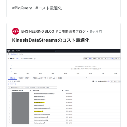
→「物理課金」に変更 ストレージコストは約20%に圧縮
#
BigQuery
#
コスト最適化
UPDATE が多いデータセットでは逆に高になることもあ
る ストレージコスト圧縮により全体コストは約50%にな
った BigQuery の課金モデル BiqQuery ではストレージ
•
とクエリ実行に課金されます。 そのうちストレージ課金
ENGINEERING BLOG ドコモ開発者ブログ
8ヶ月前
は、 Logical (論理課金) …
KinesisDataStreamsのコスト最適化