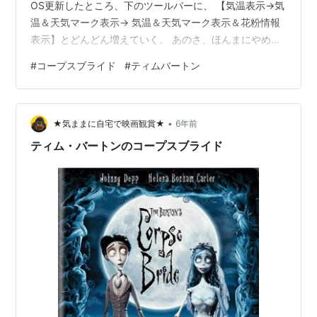
OS更新したところ、下のツールバーに、 【気温表示→気
温＆天気マーク表示→ 気温＆天気マーク表示＆花粉情報
表示】とどんどん増えていく。 あのさ、ほんまにやめ
て。 好きでWindows使ってるんとちゃうんよ。 何故か知
#
コープスブライド
#
ティムバートン
らへんけど、こんな使いにくいOSが なぜか世界のシェア
８割占めているから、 致し方なく使ってやっているだけ
で、 ほんまはな、わしはMacが使いたいんじゃ！ボ
•
ケ！！！ お前らがせこせことOS更新し、 無駄にどんど
★気ままに自宅で映画観賞★
6年前
ん容量食われ、使えなくなるから、 これまでプライベー
ティム・バートンのコープスブライド
トPC、 す…