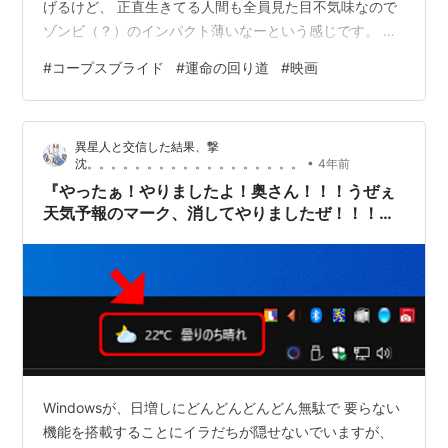
げるけど、 正直生きてる人間も全員見た目不気味なので
ゾンビ（？）のインパクト薄いなーという感じです。 ヴ
ィクターとヴィクトリアが上手くいかなそうだったり、
#
コープスブライド
#
運命の回り道
#
映画
或いはヴィクトリアの性格が悪かったりしたら、渡りに
船でエミリーと死者婚まっしぐらなのに。。 むしろ真逆
だから、どうするんだこれ？？このままじゃヴィクトリ
異星人と交信した結果、撃
アがかわいそうだけどエミリーも悪気は無いし無下に断
•
沈。。。。。。。。。。。。。。。。。。
4年前
るのはストーリー的になしだよね。 って途中まで思って
『やったぁ！やりましたよ！奥さん！！！うぜぇ
いま…
天気予報のマーク、消してやりましたぜ！！！』
の巻。。。
Windowsが、日増しにどんどんどんどん無駄で 要らない
機能を搭載することにイラだちが隠せないでいますが、