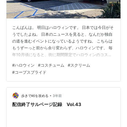
こんばんは。 明日はハロウィンです。 日本では今日がそ
うでしたよね。 日本のニュースを見ると、なんだか独自
の道を進むイベントになっているようですね。 こちらは
もうずーっと前から余り変わらず、ハロウィンです。 毎
年10月頃になると、街に期間限定でハロウィンのコスチ
ュームや飾り付けのアイテムを販売するショップが出没
#
ハロウィン
#
コスチューム
#
スクリーム
します。 閉店してそのまま空きテナントになったままに
#
コープスブライド
なっている所を使って、１‐２か月間だけ開店するので
す。 元々クリスマスよりもハロウィンの飾りつけの方が
好きで、時々そういうショップを覗いていたのですが、
しばらく行って無かったので久しぶりにどんなものか見
•
歩きで峠を攻める
3年前
に行ってみました。 ここは大手ドラ…
配信終了サルベージ記録 Vol.43