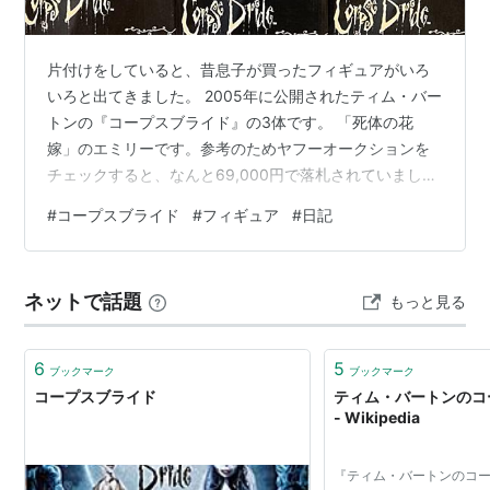
片付けをしていると、昔息子が買ったフィギュアがいろ
いろと出てきました。 2005年に公開されたティム・バー
トンの『コープスブライド』の3体です。 「死体の花
嫁」のエミリーです。参考のためヤフーオークションを
チェックすると、なんと69,000円で落札されていました
❗️ 花婿の青年ビクターです。 こちらは35,000円で落札さ
#
コープスブライド
#
フィギュア
#
日記
れていました。 生者の花嫁ヴィクトリアです。 あらすじ
ヴィクトリアとの結婚を控え、森で誓いの練習をしてい
たビクターは誤って枯れ枝にリングをはめてしまう。そ
ネットで話題
もっと見る
れはコープスブライドのエミリーの指だった。エミリー
はビクターを花婿と信じ込み、死者の世界に連れ去って
しまう••• という…
6
5
ブックマーク
ブックマーク
コープスブライド
ティム・バートンのコ
- Wikipedia
『ティム・バートンのコ