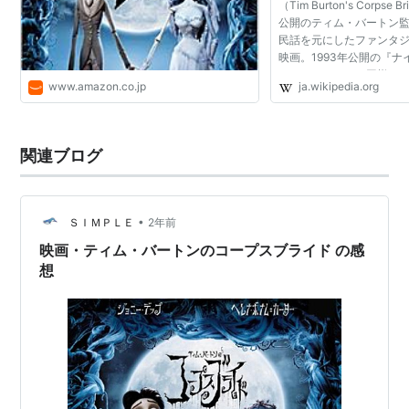
（Tim Burton's Corpse
公開のティム・バートン
民話を元にしたファンタ
映画。1993年公開の『
ア・クリスマス』同様、
www.amazon.co.jp
ja.wikipedia.org
ン・アニメーション撮影で
デミー賞長編アニメー...
関連ブログ
•
ＳＩＭＰＬＥ
2年前
映画・ティム・バートンのコープスブライド の感
想