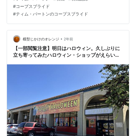
『ティム・バートンのコープスブライド』をみましたの
#
コープスブライド
で、感想をネタバレ交えて綴っていきたいと思います。
#
ティム・バートンのコープスブライド
あらすじ 感想 よもやま話 あらすじ １９世紀ヨーロッパ
のとある小さな村。魚屋のヴァン・ドート夫婦は特別な
日を迎えていました。息子のヴィクターが、エヴァーグ
ロット夫婦の娘ヴィクトリアと結婚す…
•
模型じかけのオレンジ
2年前
【一部閲覧注意】明日はハロウィン。久しぶりに
立ち寄ってみたハロウィン・ショップがえらい事
になってた。