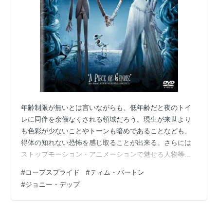
年齢制限が無いとは言いながらも、低年齢だと夜のトイ
レに同伴を余儀なくされる領域だろう。現生が来世より
も色彩が少ないことやトーンも暗めであることなども、
得体の知れない恐怖を感じ取ることが出来る。さらには
ストップモーション・アニメーションで魅せる人物等々
も所謂通常のアニメと違い、より不気味さをアップさせ
#
コープスブライド
#
ティム・バートン
る要因となっていて、ファンタジーの中にいかにして怖
#
ジョニー・デップ
さを盛り込むかと言った製作者の意図が映像から窺い知
ることが出来るのではないか。公開は2005年。ロシアの
民話が基になってるとのことだが、正直なところ開始