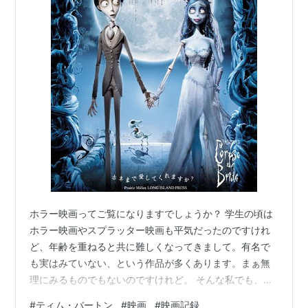
ホラー映画ってご覧になりますでしょうか？ 学生の頃は
ホラー映画やスプラッター映画も平気だったのですけれ
ど、年齢を重ねると共に難しくなってきまして。有名で
も実はみていない、という作品が多くあります。まぁ無
理にみるものでもないのですけれど。 そんな私でも、唯
一(？)大丈夫なホラーがティムバートン監督作品。今回は
#
ティム・バートン
#
映画
#
映画記録