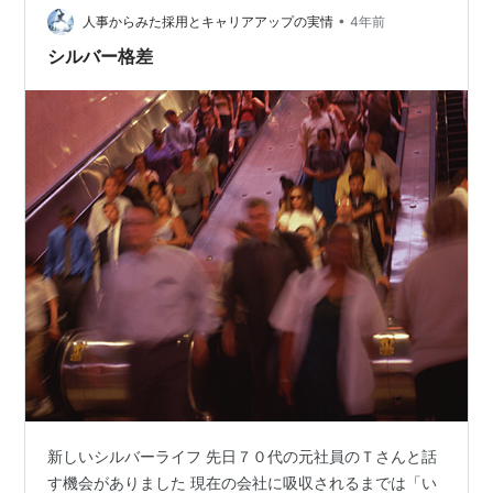
•
くシニアの動画が目に留まってしまいました。 年金だけ
人事からみた採用とキャリアアップの実情
4年前
では足りないから働くシニアのお仕事事情。 仕事内容
シルバー格差
は…
新しいシルバーライフ 先日７０代の元社員のＴさんと話
す機会がありました 現在の会社に吸収されるまでは「い