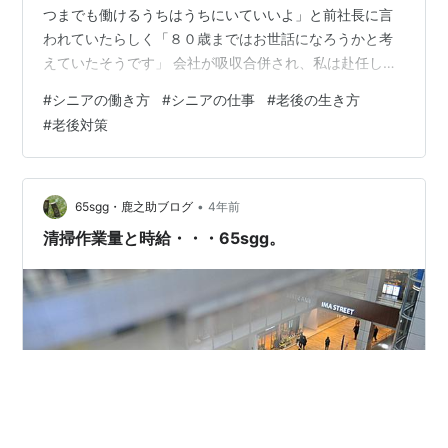
つまでも働けるうちはうちにいていいよ」と前社長に言
われていたらしく「８０歳まではお世話になろうかと考
えていたそうです」 会社が吸収合併され、私は赴任し、
新卒の採用が始まり、毎年３０～４０人の若者が春にな
#
シニアの働き方
#
シニアの仕事
#
老後の生き方
ると入ってくる 「前社長がやさしい人なのは良かった
#
老後対策
が、このままではシルバーしかいない会社になってしま
う」と懸念していたようです 定年制ができたので辞める
分若者の採用ができます 私の子供の頃は４世代同居です
が、どの年代がいい悪いではなく『組織には様々な年代
•
65sgg・鹿之助ブログ
4年前
がいた方がいい』と言うのが個人的な考え方…
清掃作業量と時給・・・65sgg。