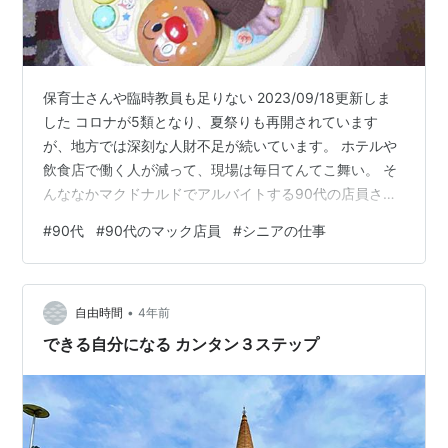
保育士さんや臨時教員も足りない 2023/09/18更新しま
した コロナが5類となり、夏祭りも再開されています
が、地方では深刻な人財不足が続いています。 ホテルや
飲食店で働く人が減って、現場は毎日てんてこ舞い。 そ
んななかマクドナルドでアルバイトする90代の店員さん
が話題です。 高齢者の仕事・生きがいについて考えま
#
90代
#
90代のマック店員
#
シニアの仕事
す。 スポンサーリンク 90代のマック店員 人財不足 いく
つになっても働ける体力作り まとめ 90代のマック店員
年齢に関わらず働ける職場 働く気持ちがあるのなら、年
•
齢を問わずに雇用するのがマクドナルドの強みでしょう
自由時間
4年前
か。 90代の店員さんが、マックには少なくても2名いる
できる自分になる カンタン３ステップ
そうです。 ま…