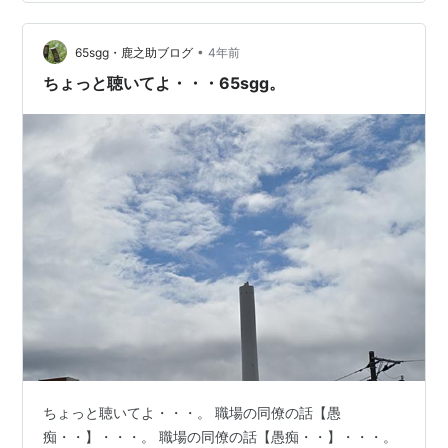
は無理、私にはできない」 そう思うと、本当にできない
のです。 私は不得意だからできない、 過去の経験や人の
評価から、 自分でそう決めつけてしまいました。 毎日
•
65sgg・鹿之助ブログ
4年前
「得意で…
ちょっと聴いてよ・・・65sgg。
ちょっと聴いてよ・・・。 職場の同僚の話【愚
痴・・】・・・。 職場の同僚の話【愚痴・・】・・・。