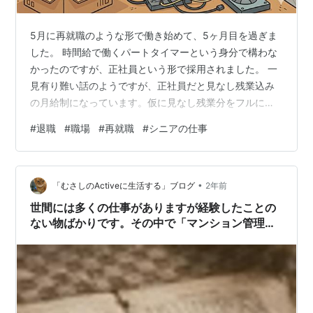
5月に再就職のような形で働き始めて、5ヶ月目を過ぎま
した。 時間給で働くパートタイマーという身分で構わな
かったのですが、正社員という形で採用されました。 一
見有り難い話のようですが、正社員だと見なし残業込み
の月給制になっています。仮に見なし残業分をフルに働
いた場合、パートで働いたほうが時給は良くなる計算に
#
退職
#
職場
#
再就職
#
シニアの仕事
なっています。 現役時代のようにがつがつ働く意欲も体
力もないので、負荷が大きくなってくると早かれ遅かれ
辞めることになるだろうなと、想定はしていました。 現
•
在働いている会社は、パートアルバイトの方も含め、
「むさしのActiveに生活する」ブログ
2年前
400人ほどの社員を抱えています。全員がパソコンと向
世間には多くの仕事がありますが経験したことの
き合う仕事をされており、私の担当業務はそ…
ない物ばかりです。その中で「マンション管理業
務は経験が生かせるので良いのでは‥」と思ってい
ます。