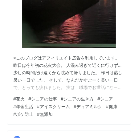
※このブログはアフィリエイト広告を利用しています。
昨日は今年初の花火大会。 人混み過ぎて近くに行けず…
少しの時間だけ遠くから眺めて帰りました。 昨日は蒸し
暑い一日でした。 そして、なんだかすごーく長い一日
で、とっても疲れました。 実は、職場でお世話になって
いた上司の転勤が決まり、昨日が最後だったんです。 ず
#
花火
#
シニアの仕事
#
シニアの生き方
#
シニア
っとアパレル業界で働いてきた私にとって、今の職場
#
年金生活
#
アイスクリーム
#
ディアミルク
#
健康
は、正直なところ仕事としての面白みはあまりありませ
#
ボケ防止
#
無添加
ん（笑）。 でも、「70代になっても働ける便利な場所」
と思って続けてきました。 けれど最近、今まで生きてき
た世界とのギャップに心が追いつかないことも多く