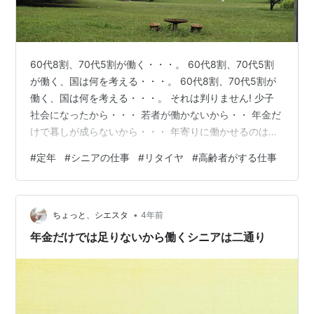
60代8割、70代5割が働く・・・。 60代8割、70代5割
が働く、国は何を考える・・・。 60代8割、70代5割が
働く、国は何を考える・・・。 それは判りません! 少子
社会になったから・・・ 若者が働かないから・・ 年金だ
けで暮しが成らないから・・・ 年寄りに働かせるのは国
が悪くなったから・・ 60代8割、70代5割が働くこじつ
#
定年
#
シニアの仕事
#
リタイヤ
#
高齢者がする仕事
けの理由はたくさんあると思います。 ひとそれぞれだか
ら 60代8割、70代5割が働く理由なんかどうでもい
い・・ 只、これはいただけない 【年寄りに働かせるのは
•
国が悪くなったから・・】 国を動かしているのは? 国会
ちょっと、シエスタ
4年前
議員と呼ばれる人々・・たぶん? その人を国会議員に仕立
年金だけでは足りないから働くシニアは二通り
て…