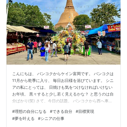
こんにちは、 バンコクからケイン富岡です。 バンコクは
11月から乾季に入り、 毎日お日様を浴びています。 シニ
アの私にとっては、 日焼けも気をつけなければいけない
お年頃。 黒々すると少し若く見えるかな？ と思うのは自
分ばかり(笑) さて、今日の話題。 バンコクから西へ車で
１時間 ナコーンパトムにあるプラ・パトム・ジェーディ
#
理想の自分になる
#
できる自分
#
目標実現
ー できる自分になる カンタン３ステップ ~思うだけで変
#
夢を叶える
#
シニアの仕事
えられる~ 何かをやるときにこう思う人。 「これは私に