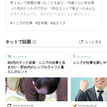
年くらいで体重が減ったこともあり、10歳ぐらい年を取
った気分だったのですが、1年以上ぶりで集まったみんな
を見て失礼ながら、自分だけではないなと感じちゃった
りしました。 友人たちからの私への第一声は「なんか瘦
#
シニアの仕事
#
定年後
#
あさイチ
せたね」でしたけど。 で、やはり話題は定年になってか
らの今の暮らしの事。 ちょうど、今朝のあさイチもシニ
アの働き方の特集でしたので共通することも多い感じで
ネットで話題
もっと見る
した。 番組ではシニアの働き方は変わってきている、求
人も増えシニアのニーズに合った働き方が出来るように
なっている。 新しいことを始めて生…
16
5
ブックマーク
ブックマーク
90代のマック店員・シニアの仕事と生
シニアが仕事を探しや
きがい - 貯め代のシンプルライフと暮
らしのヒント
www.tameyo.jp
seniorguide.jp