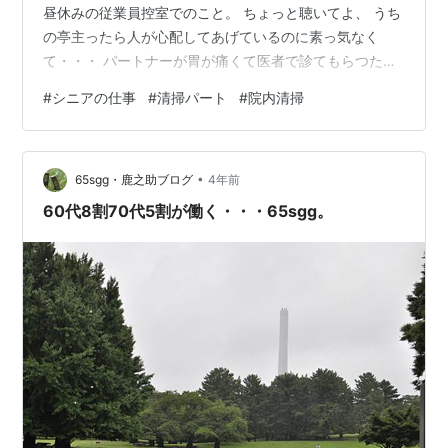
昼休みの従業員控室でのこと。 ちょっと聴いてよ、 うち
の亭主ったら人が心配してあげているのに素っ気なく
て・・・ パートナーが胃が痛くて医者で診てもらつたら
急性胃腸炎と言われたらしく その日は薬を飲んで何も食
#
シニアの仕事
#
清掃パート
#
院内清掃
べず寝た。・・とのこと。 翌日、心配も少ししていたの
で状態を聴いたら・・ 『良いわけないだろ』って言われ
た。・・とのこと。 人が心配してあげたのに・・と愚痴
•
ってた。 この一言で女性陣はそれぞれの愚痴が始まって
65sgg・鹿之助ブログ
4年前
しまった。 勤務先の病院でもコロナウィルス感染が発生
60代8割70代5割が働く・・・65sgg。
して ロッカームや食堂などでは会話を…