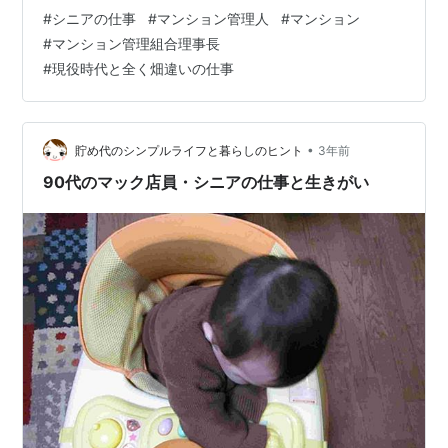
どん元気で若々しくなっていきます。管理業務の半分以
#
シニアの仕事
#
マンション管理人
#
マンション
上は清掃ですから、体を動かすこともいい影響なのでし
#
マンション管理組合理事長
ょう。『1日に平均2万歩も歩く』という人もいますか
#
現役時代と全く畑違いの仕事
ら。 しかしそれよりも、居住者から『いつもありがと
う』と喜んでもらえることがモチベーションにつながっ
ているようです」 と話すのは、同社会長の下田雅美さん
だ。 「それに加え、…
•
貯め代のシンプルライフと暮らしのヒント
3年前
90代のマック店員・シニアの仕事と生きがい