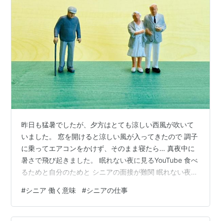
昨日も猛暑でしたが、夕方はとても涼しい西風が吹いて
いました。 窓を開けると涼しい風が入ってきたので 調子
に乗ってエアコンをかけず、そのまま寝たら… 真夜中に
暑さで飛び起きました。 眠れない夜に見るYouTube 食べ
るためと自分のためと シニアの面接が難関 眠れない夜に
見るYouTube 夜中に目が覚めると眠れないこと、けっこ
#
シニア 働く意味
#
シニアの仕事
うあります。 最近はたくさん眠れない 長く眠れるって若
さの証明なのね～ そう、つくづく思います。 こんな時や
る事はYouTubeを見ること だから余計に眠れない…？ 働