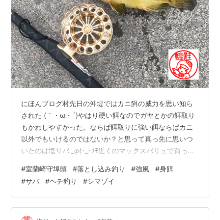
にほんブログ村先日の沖堤ではカニ餌の威力を思い知ら
された (｀・ω・´)やはり硬い餌なのでガヤとかの餌取り
もかわしやすかった。ならば餌取りに強い餌ならばカニ
以外でもいけるのではないか？と思って真っ先に思いつ
いたのは塩サバ _φ(･_･ﾒﾓ近くのマックスバリュで買って
きたぞ皮の部分だけを残して、、、短冊切りにし
#
室蘭崎守埠頭
#
落とし込み釣り
#
強風
#
身餌
て、、、残りの部分は塩ジャケの人の糧となってもらっ
#
サバ
#
ヘチ釣り
#
シマゾイ
た (°▽°)塩サバを餌にするなんていつ以来だろう？と思
って調べてみたら2019年5月14日が最後の塩サバ使用だ
った。shobon53.hatenablog.com 日曜日は奥さんがい