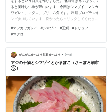
をするという口実を作りました。 北海道は寒くなってく
ると美味しい魚が沢山います。今回はシマゾイ、マツカ
ワガレイ、マグロ、ブリ、八角です。 料理ブログランキ
ング参加しています！良かったらクリックしてくださ
い！ ランキング参加中料理 マツカワガレイ 捌く シマゾ
#
マツカワガレイ
#
シマゾイ
#
王鰈
#
トリュフ
イ 捌く 八角 料理 お刺身 マツカワガレイのエンガワネギ
#
マグロ
ショウガ和え トリュフマグロ 八角の揚げもの 骨せんべ
い お刺身サラダ シマゾイ皮ぽん酢 テーブル マツカワガ
レイ 市場で1枚2000円でした結構大きくて厚みがあって
美味しそうなものを選びました。内蔵だけ取ってもらっ
•
がんがん食べよう毎日食べよう
2年前
て家で鱗を取りま…
アジの干物とシマゾイとかまぼこ（さっぽろ朝市
⑤）