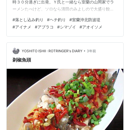
時３０分過ぎに出発。Ｙ氏と一緒なら室蘭の山岡家でラ
ーメンたべけど、ソロなら清田のみよしので大盛り餃子
定食の一択となる (・∀・) 食べ終わったらいざ室蘭へ。
#
落とし込み釣り
#
ヘチ釣り
#
室蘭沖北防波堤
工場群の煙突からの煙が真上に上がってたからね。前回
#
アイナメ
#
アブラコ
#
シマゾイ
#
アオイソメ
とは大違いで今日は楽だと確信！ (°▽°) つりぶねやに到
着して渡船先は北を選択。平日の水曜日なのに車は１０
台強来てたな。やはり今日の天候で申し込む人が増えた
んだと思う。タックルは前回と同じで餌はアオイソメが
•
YOSHITO ISHII : ROTRINGER's DIARY
3年前
まかつ がまチヌ へちさ…
刴椒魚頭