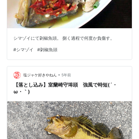
シマゾイにて刴椒魚頭。 捌く過程で何度か負傷す。
#
シマゾイ
#
刴椒魚頭
•
塩ジャケ好きやねん
5年前
【落とし込み】室蘭崎守埠頭 強風で時短(´・
ω・｀)