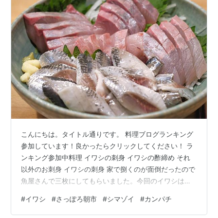
こんにちは。タイトル通りです。 料理ブログランキング
参加しています！良かったらクリックしてください！ ラ
ンキング参加中料理 イワシの刺身 イワシの酢締め それ
以外のお刺身 イワシの刺身 家で捌くのが面倒だったので
魚屋さんで三枚にしてもらいました。今回のイワシは厚
岸から来たようです。 腹骨を取って皮を剥き、軽く中骨
#
イワシ
#
さっぽろ朝市
#
シマゾイ
#
カンパチ
を抜いてから薄く斜めにそぎ切りにすると小骨が細かく
できるのである程度気にならず食べることができます。