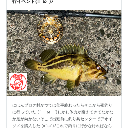
行イベント(=ﾟωﾟ)ﾉ
にほんブログ村かつては仕事終わったらそこから夜釣り
に行っていた (｀・ω・´)しかし体力が衰えてきてなかな
か足が向かないそこで出勤前に釣り具センターでアオイ
ソメを購入した (=ﾟωﾟ)ﾉこれで釣りに行かなければなら