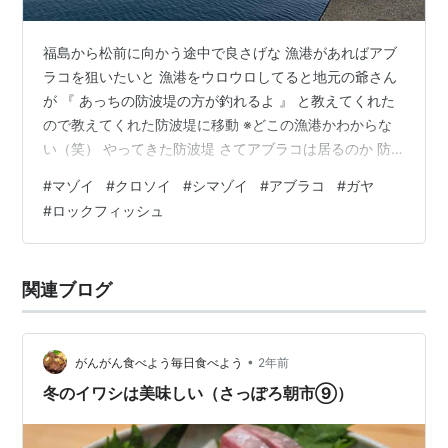
福島から松前に向かう途中で良さげな 漁港があればアブ
ラコを狙いたいと 漁港をウロウロしてると地元の爺さん
が 『 あっちの防波堤の方が釣れるよ 』 と教えてくれた
ので教えてくれた防波堤に移動 ※どこの漁港かわからな
い（笑） やってきた防波堤 さてアブラコは居るのか 防
波堤を端から端まで往復するが反応はない… まだ寝てる
#
マゾイ
#
クロソイ
#
シマゾイ
#
アブラコ
#
ガヤ
のか？ もうすっかり朝ですよぉ☀️ あれこれワームを変え
#
ロックフィッシュ
てもアブラコどころか ガヤすら釣れない 足元を諦めて根
掛り覚悟で 対岸のテトラ回りを果敢に攻める するとフォ
ール中にドゴン❗️と重たい一撃✨ 『 デカアブきたぁぁ❗️ 』
関連ブログ
しかし…なにか様子がおかしい リールを巻き始めても暴
れ…
•
がんがん食べよう毎日食べよう
2年前
冬のイワシは美味しい（さっぽろ朝市⑨）