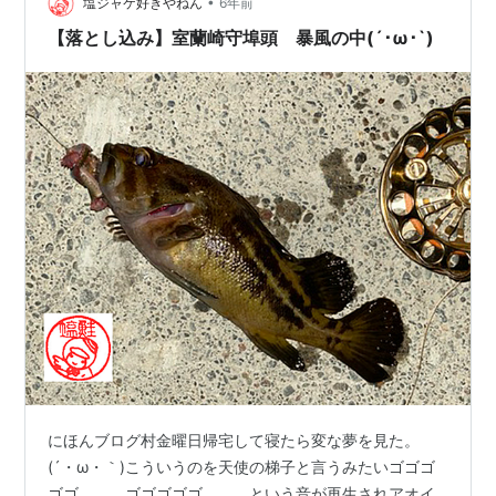
るので夜釣りが難しい (´・ω・｀)となると潮位の高い
•
塩ジャケ好きやねん
6年前
朝…
【落とし込み】室蘭崎守埠頭 暴風の中(´･ω･`)
にほんブログ村金曜日帰宅して寝たら変な夢を見た。
(´・ω・｀)こういうのを天使の梯子と言うみたいゴゴゴ
ゴゴ、、、ゴゴゴゴゴ、、、という音が再生されアオイ