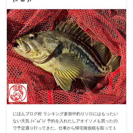
にほんブログ村 ランキング参加中釣りソロにはもったい
ない天気 (=ﾟωﾟ)ﾉ 予約を入れたしアオイソメも買ったの
で予定通り行ってきた。仕事から帰宅後仮眠を取って１