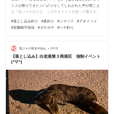
ソメが降りてきた (=ﾟωﾟ)ﾉそしてしわがれた声が聞こえ
る「塩ジャケの人よ、このアオイソメを使って魔王を倒
しなさい」ま、まおう？というかあなたは誰なんです
#
落とし込み釣り
#
夜釣り
#
シマゾイ
#
アオイソメ
か？「とんでもねぇ。わたしゃ神様だよ」いや、あなた
#
室蘭崎守埠頭
#
ガヤガヤ
#
ヘチ釣り
は今年亡くなられた志村けんさんでは？「とんでもね
ぇ。わたしゃ神様だよ」無限ループに入ったみたいだ
な。で、魔王はどこにいるのですか？「おお、行ってく
れるのか！魔王は室蘭の崎守埠頭にいる」「魔王は崎守
•
塩ジャケ好きやねん
6年前
埠頭の海の中にいて金色に光っている」「塩ジャ…
【落とし込み】白老港第３商港区 強制イベント
(°▽°)