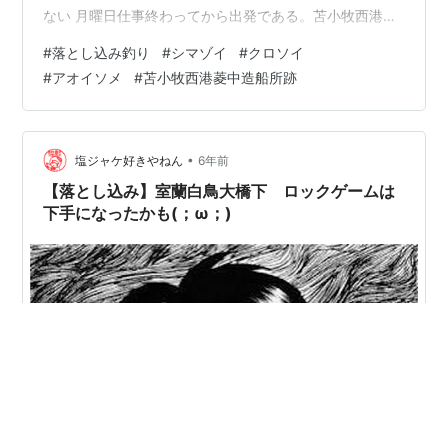
ない 月曜日仕事終わってから出発である。苫小牧西港の
菱中造船所跡でガヤばかり途中クロソイのミニやはりイ
#
落とし込み釣り
#
シマゾイ
#
クロソイ
ソメが気持ち悪い (´・ω・｀)最後に25ぐらいの形のいい
#
アオイソメ
#
苫小牧西港菱中造船所跡
シマゾイ満足である全て(ノ=ﾟωﾟ)ﾉ 🐟ここで納竿して帰
札苫小牧でもまずまずの結果を残せるようになたぞ
(°▽°)
•
塩ジャケ好きやねん
6年前
【落とし込み】室蘭白鳥大橋下 ロックゲームは
下手になったかも(；ω；)