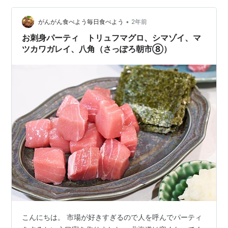
脂の層がびっしりとあってとっても美味しいです。一緒
•
にシマゾイも食べています。 イワシの酢締め 脂をダイレ
がんがん食べよう毎日食べよう
2年前
クトに楽しむのも良いですが、酢締めにしてさっぱりと
お刺身パーティ トリュフマグロ、シマゾイ、マ
食べたくなりました。15分ほど…
ツカワガレイ、八角（さっぽろ朝市⑧）
こんにちは。 市場が好きすぎるので人を呼んでパーティ