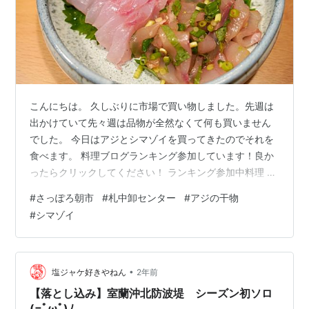
こんにちは。 久しぶりに市場で買い物しました。先週は
出かけていて先々週は品物が全然なくて何も買いません
でした。 今日はアジとシマゾイを買ってきたのでそれを
食べます。 料理ブログランキング参加しています！良か
ったらクリックしてください！ ランキング参加中料理 ア
ジ シマゾイ 刺身 タタキ 皮の湯引き 頭の塩焼き かまぼこ
#
さっぽろ朝市
#
札中卸センター
#
アジの干物
アジ 丸のアジを買ったら冷凍だったので干物にします。
#
シマゾイ
ゼイゴと鱗を取ったら頭を落として腹開きにします。お
腹の周りがなんとなくぐずついている部分があったので
トリミングしておきました。 塩を軽く振ったらぴちっと
シートでくるんでチルド室に入れます。ぴちっとシート
•
塩ジャケ好きやねん
2年前
はがっつり脱水できるの…
【落とし込み】室蘭沖北防波堤 シーズン初ソロ
(=ﾟωﾟ)ﾉ