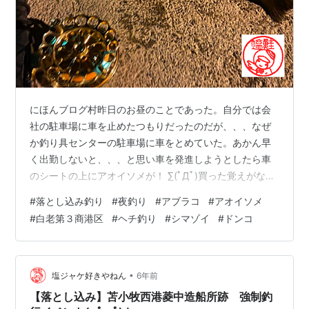
にほんブログ村昨日のお昼のことであった。自分では会
社の駐車場に車を止めたつもりだったのだが、、、なぜ
か釣り具センターの駐車場に車をとめていた。あかん早
く出勤しないと、、、と思い車を発進しようとしたら車
のシートの上にアオイソメが！ ∑(ﾟДﾟ)買った覚えがない
のに（笑）まさか無意識のうちに買っているのか？また
#
落とし込み釣り
#
夜釣り
#
アブラコ
#
アオイソメ
もや強制イベントが発動された (｀・ω・´)なぜにこんな
#
白老第３商港区
#
ヘチ釣り
#
シマゾイ
#
ドンコ
に寒いのに釣りに行くのか？しかも、明日は早い時間か
ら会議があるにもかかわらずだ ∑(ﾟДﾟ)そんなのは週末荒
れて行けないから行けるうちに行っておこうと思ったか
らである (=ﾟωﾟ)ﾉ苫小牧西港に行くか白老に行くか悩ん
•
塩ジャケ好きやねん
6年前
だが白老へ行ってきた…
【落とし込み】苫小牧西港菱中造船所跡 強制釣