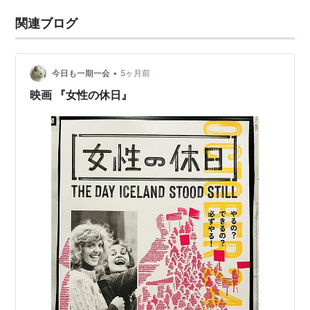
関連ブログ
•
今日も一期一会
5ヶ月前
映画 『女性の休日』