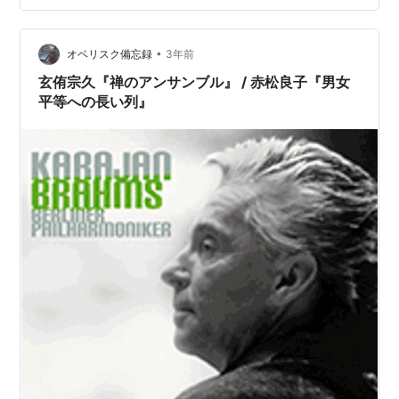
や生存率の差などが評価されます。 政治的エンパワーメ
ント: 女性の政治的参加やリーダーシップの機会、政…
•
オベリスク備忘録
3年前
玄侑宗久『禅のアンサンブル』 / 赤松良子『男女
平等への長い列』