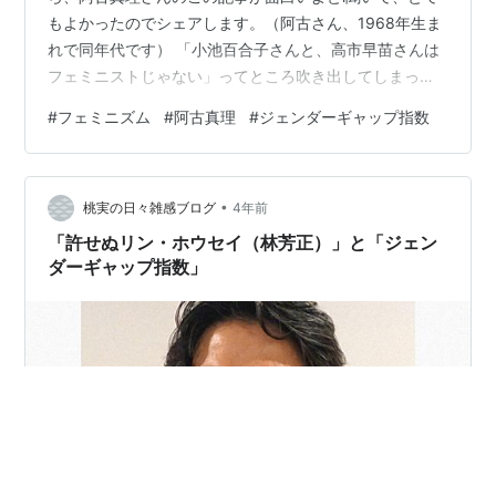
もよかったのでシェアします。（阿古さん、1968年生ま
れで同年代です） 「小池百合子さんと、高市早苗さんは
フェミニストじゃない」ってところ吹き出してしまった
けど、 「7月13日に世界経済フォーラムが発表した、今
#
フェミニズム
#
阿古真理
#
ジェンダーギャップ指数
年のジェンダーギャップ・ランキングで日本は先進国で
最下位、146カ国中116位だった。前回の120位より上が
ったが、調査対象国が10カ国減っているのでむしろラン
•
クは下がったと言える」 というのには、考えさせられま
桃実の日々雑感ブログ
4年前
す。 toyokeizai.net 私自身、若い頃（80,90年代）はフ
「許せぬリン・ホウセイ（林芳正）」と「ジェン
ェ…
ダーギャップ指数」