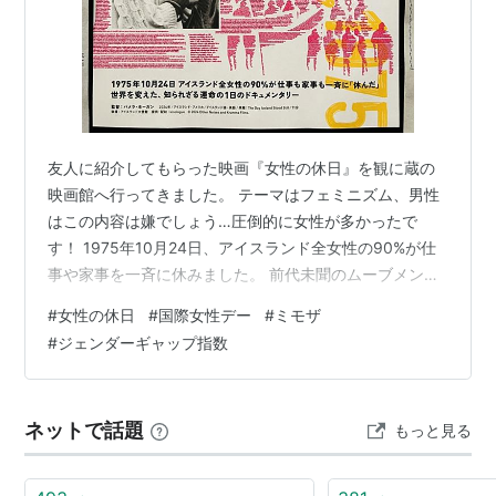
友人に紹介してもらった映画『女性の休日』を観に蔵の
映画館へ行ってきました。 テーマはフェミニズム、男性
はこの内容は嫌でしょう…圧倒的に女性が多かったで
す！ 1975年10月24日、アイスランド全女性の90%が仕
事や家事を一斉に休みました。 前代未聞のムーブメント
「女性の休日」、ストライキではなく休日にしたのが
#
女性の休日
#
国際女性デー
#
ミモザ
good♪ 国は機能不全となり、女性がいないと社会がまわ
#
ジェンダーギャップ指数
らないことを証明しました。 世界に衝撃を与えた、運命
の1日を振り返るドキュメンタリー映画、 50年前の事を
語る高齢の元気な女性たちの笑顔と闊達な話に引き込ま
ネットで話題
もっと見る
れました！ 今や、アイスランドは最もジェンダー平等が
進んだ国となり、 映画公開…