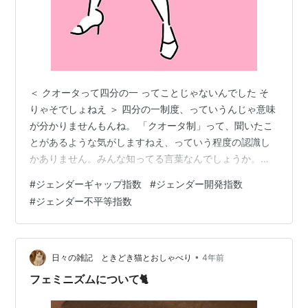
＜ クオータって四分の一 ってことじゃないんでした そ
りゃそでしょねえ ＞ 四分の一制度、っていうんじゃ意味
が分かりませんもんね。 「クオータ制」って、聞いたこ
とがあるような気がしますねえ、っていう程度の認識し
かありません。みんな知ってる言葉なんでしょうか。特
に女性の間では常識レベルで知れ渡っている？ 「クオー
#
ジェンダーギャップ指数
#
ジェンダー開発指数
タ」っていうカタカナ表記は英語表記だと「quota」で
#
ジェンダー不平等指数
「quarter」じゃないんですね。「quota」はラテン語由
来の言葉で、割り当て、とか、分担っていう意味だそう
です。 日本語での区別は難しくって「クオータ」と「ク
オーター」っていう微妙な違いしかないですし、耳で聞
•
日々の雑記 ときどき猫とおしゃべり
4年前
いたときにはほぼ判別…
フェミニズムについて🐈