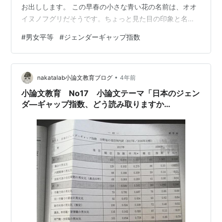
お出しします。 この早春の小さな青い花の名前は、オオ
イヌノフグリだそうです。ちょっと見た目の印象と名前
が合いませんが、散歩中に偶然見つけてしばらく足を止
#
男女平等
#
ジェンダーギャップ指数
めて見入ってしまいました。 又、早咲きの桜も満開でし
た。ここらでは安行桜という名前のようです。 どちらも1
週間したらほとんど葉桜になってしまっていました。 ち
•
なみに桜は雌雄同花といって１つの花に雄花（雄しべ）
nakatalab小論文教育ブログ
4年前
と雌花（雌しべ）があります。 ところで人において男女
小論文教育 No17 小論文テーマ「日本のジェン
の関係性と寿命に関しての面白い論文…
ダ―ギャップ指数、どう読み取りますか
（ver2）」