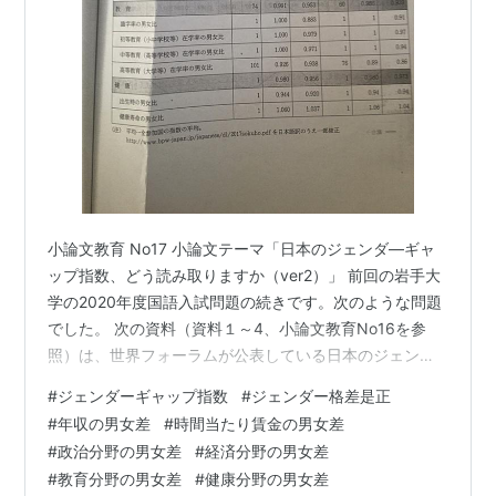
小論文教育 No17 小論文テーマ「日本のジェンダ―ギャ
ップ指数、どう読み取りますか（ver2）」 前回の岩手大
学の2020年度国語入試問題の続きです。次のような問題
でした。 次の資料（資料１～4、小論文教育No16を参
照）は、世界フォーラムが公表している日本のジェンダ
―ギャップ指数に関しての資料である。これらの資料を
#
ジェンダーギャップ指数
#
ジェンダー格差是正
もとに、後の問いに答えよ。 問一 資料1から3をもとに、
#
年収の男女差
#
時間当たり賃金の男女差
日本のジェンダ―ギャップ指数及びランクの推移につい
#
政治分野の男女差
#
経済分野の男女差
て、150字以内で説明せよ。 thesilentuniversさんから解
#
教育分野の男女差
#
健康分野の男女差
答をお寄せいただきました。次のものです。 健康の指数