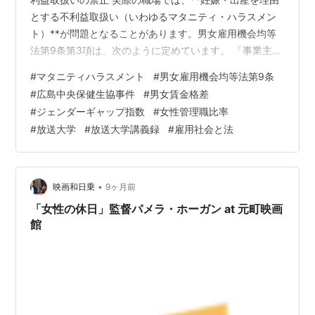
とする不利益取扱い（いわゆるマタニティ・ハラスメン
ト）**が問題となることがあります。男女雇用機会均等
法第9条第3項は、次のように定めています。 「事業主
は、女性労働者が妊娠、出産、産前休業、産後休業、ま
#
マタニティハラスメント
#
男女雇用機会均等法第9条
たは母性健康管理措置を申し出たことなどを理由とし
#
広島中央保健生協事件
#
男女賃金格差
て、解雇その他不利益な取扱いをしてはならない。」 こ
#
ジェンダーギャップ指数
#
女性管理職比率
の規定は、妊娠や出産を理由とする降格、解雇、賃金引
#
放送大学
#
放送大学講義録
#
雇用社会と法
下げ、雇止めなどを禁止するものです。もし不利益取扱
いが行われれば、女性は妊娠や出産をためらうようにな
り、結果的に労働市場からの退出を招くこと…
•
映画和日乗
9ヶ月前
「女性の休日」監督パメラ・ホーガン at 元町映画
館