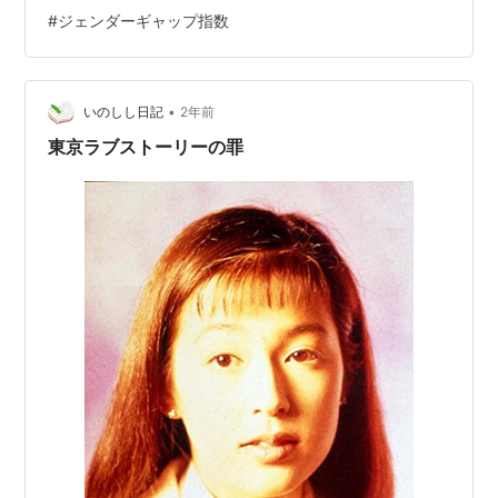
ンドで起きた全女性の90%がその「立場」を捨て、連帯
#
ジェンダーギャップ指数
行動を取った日を当事者のインタビューを中心にセンス
の良いアニメーションも交えて描くドキュメンタリー。
決して男性嫌悪ではない、ただ平等であって欲しいとい
•
う主張。 気になったので(映画の中では語られない)ので
いのしし日記
2年前
アイスランドの主流宗教を検索してみると福音ルーテル
東京ラブストーリーの罪
派との…