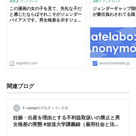
493
381
ブックマーク
ブックマーク
この漫画の女の子を見て、失礼な子だ
ジェンダーギャップ指
と感じたならばそれこそがジェンダー
が責任負わされてる国
バイアスです。男女格差を示すジェン
ダーギャップ指数では日本は153か国
中121位でした。 - Togetter
togetter.com
anond.hatelabo.jp
関連ブログ
•
F-nameのブログ
9ヶ月前
妊娠・出産を理由とする不利益取扱いの禁止と男
女格差の実態 #放送大学講義録（雇用社会と法第8
回その5）