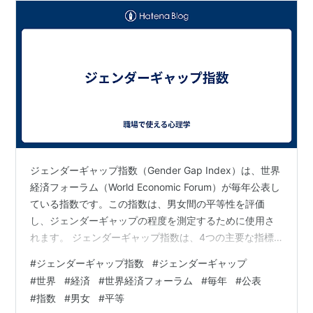
ジェンダーギャップ指数（Gender Gap Index）は、世界
経済フォーラム（World Economic Forum）が毎年公表し
ている指数です。この指数は、男女間の平等性を評価
し、ジェンダーギャップの程度を測定するために使用さ
れます。 ジェンダーギャップ指数は、4つの主要な指標
を基に計算されます： 経済参加と機会: 女性の労働参加
#
ジェンダーギャップ指数
#
ジェンダーギャップ
率や職業的地位、経済的な機会の平等性などが評価され
#
世界
#
経済
#
世界経済フォーラム
#
毎年
#
公表
ます。 教育: 女性の教育機会や識字率、教育の性別格差
#
指数
#
男女
#
平等
などが評価されます。 健康と生存: 性別による健康格差