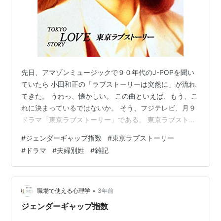
先日、アマゾンミュージックで９０年代のJ-POPを聞い
ていたら 小田和正の「ラブストーリーは突然に」が流れ
てきた。 うわっ、懐かしい。 この曲といえば、もう、こ
れに決まっているではないか。 そう、フジテレビ、月９
ドラマ「東京ラブストーリー」である。 東京ラブストー
リー Blu-ray BOX 鈴木保奈美 Amazon ワタシは、このド
#
ジェンダーギャップ指数
#
東京ラブストーリー
ラマにドストライクのドはまり世代。 なので、曲を聞き
#
ドラマ
#
夫婦別姓
#
雑記
ながら、ドラマを反芻していて ふと思ってしまった。 は
っきり言ってしまえば、このドラマ。 仕事も恋も自立し
た女を男は受け入れがたく 仕事も恋も自立できない女を
男は受け入れるという内容だった。 そんなことに今頃気
•
職場で使える心理学
3年前
づ…
ジェンダーギャップ指数