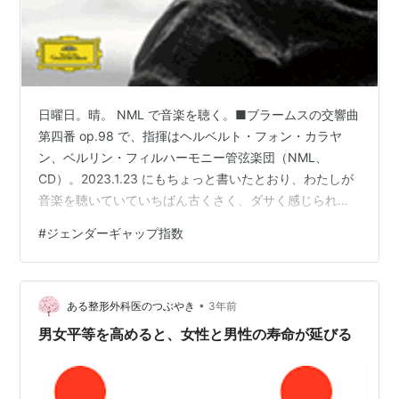
日曜日。晴。 NML で音楽を聴く。■ブラームスの交響曲
第四番 op.98 で、指揮はヘルベルト・フォン・カラヤ
ン、ベルリン・フィルハーモニー管弦楽団（NML、
CD）。2023.1.23 にもちょっと書いたとおり、わたしが
音楽を聴いていていちばん古くさく、ダサく感じられる
のはブラームスである。この（ダサい田舎者である筈
#
ジェンダーギャップ指数
の）わたしでも、聴き始めはそのダサさにギョッとする
ほどだ。大バッハなどは、ブラームスより遥に前の音楽
なのに、ちっともそんな感じを受けず、むしろ現代のど
•
んなにオシャレでカッコいいポピュラー音楽よりもカッ
ある整形外科医のつぶやき
3年前
コいいのであるから、年代の古さゆえというわけではな
男女平等を高めると、女性と男性の寿命が延びる
い。まあ、その「ダサさ」が何な…