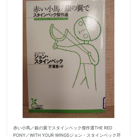
赤い小馬／銀の翼でスタインベック傑作選THE RED
PONY／WITH YOUR WINGSジョン・スタインベック芹