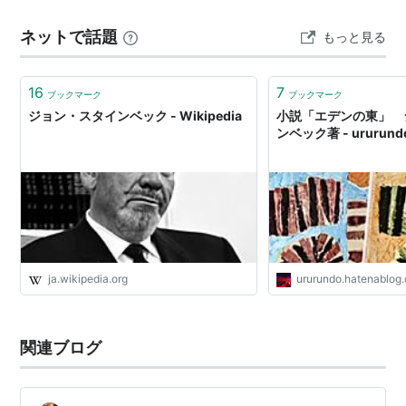
の夫婦は中国人で家内の日本留学仲間だったものです。
ネットで話題
もっと見る
69歳の旦那さんとは18年ぶりくらいにあいました。 2人
とも時に日本語でしゃべってくれ…
16
7
ブックマーク
ブックマーク
ジョン・スタインベック - Wikipedia
小説「エデンの東」 
ンベック著 - ururu
ja.wikipedia.org
ururundo.hatenablog
関連ブログ