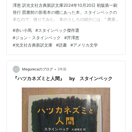
澤恵 訳光文社古典新訳文庫2024年10月20日 初版第一刷
発行 図書館の新着本の棚にあった本。スタインベックの
本なので、借りてみた。 本のうしろの紹介には、” 農家
の少年が動物の生と死を 目の当たりにする自伝的中篇
#
赤い小馬
#
スタインベック傑作選
「赤い小馬」、 語り手が綿摘みの一家と朝食を共にする
#
ジョン・スタインベック
#
芹澤恵
名作「朝めし」、 その他 評価の高い短編「菊」、「白い
#
光文社古典新訳文庫
#
読書
#
アメリカ文学
ウズラ」、「蛇」、「装具（ハーネス）」、「 正義の執
行者」、さらに2014年に再発見された幻の掌編「 銀の翼
で」を本邦初訳として収録。” とある。 ジョン・スタ…
•
Megurecaのブログ
2年前
『ハツカネズミと人間』 by スタインベック