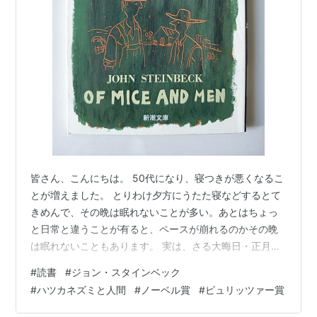
皆さん、こんにちは。 50代になり、寝つきが悪くなるこ
とが増えました。 とりわけ夕方にうたた寝などするとて
きめんで、その晩は眠れないことが多い。あとはちょっ
と日常と違うことが有ると、ペースが崩れるのかその晩
は眠れないこともあります。 実は、さる大晦日・正月
と、家内の友人夫婦が当地に遊びに来て、私達夫婦が当
#
読書
#
ジョン・スタインベック
地をアテンドしていました。 うちの奥さんより4つ上の
#
ハツカネズミと人間
#
ノーベル賞
#
ピュリッツァー賞
友人とその一回り（12歳）年上の旦那さん。で、旦那さ
んも69歳。50歳のわたしなぞ小僧ですよね。 因みにそ