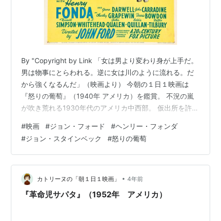
By "Copyright by Link 「女は男より変わり身が上手だ。
男は物事にとらわれる。逆に女は川のように流れる。だ
から強くなるんだ」（映画より） 今朝の１日１映画は
『怒りの葡萄』（1940年 アメリカ）を鑑賞。 不況の嵐
が吹き荒れる1930年代のアメリカ中西部。 仮出所を許さ
れ、４年ぶりに故郷のオクラホマに帰ってきたトム（ヘ
#
映画
#
ジョン・フォード
#
ヘンリー・フォンダ
ンリー・フォンダ）。 しかし、家族の姿はそこにはな
#
ジョン・スタインベック
#
怒りの葡萄
く、数年来の不作で立ち退きを余儀なくされた家族は叔
父の家に身を寄せていた。 トムはそこで優しい母（ジェ
ーン・ダーウェル）をはじめ懐かしい家族との再会を果
たすが、一家は間もなく新天地カリフォルニアを目指し
•
カトリーヌの「朝１日１映画」
4年前
て旅立つこと…
『革命児サパタ』（1952年 アメリカ）