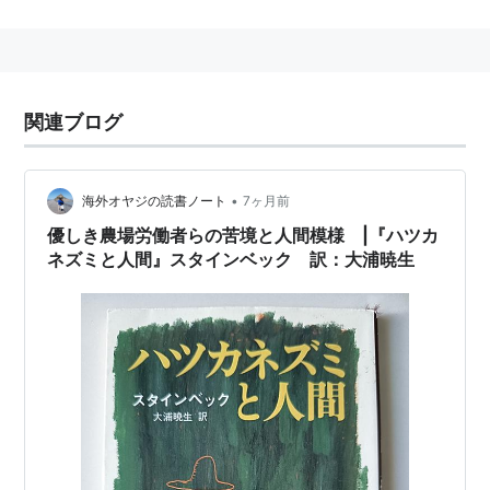
主な著作
「
二十日鼠と人間
」
「
怒りの葡萄
」
「
エデンの東
」
関連ブログ
amazon:ジョン・スタインベック
•
海外オヤジの読書ノート
7ヶ月前
優しき農場労働者らの苦境と人間模様 |『ハツカ
ネズミと人間』スタインベック 訳：大浦暁生