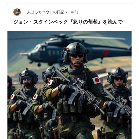
回がなかなか見応えあり、 その動画内で鈴木さんがオス
•
スメされていた本が気になったので読んでみました☆
一人ぼっちユウトの日記
1年前
「チャーリーとの旅-アメリカを探して-」 ジョン・スタ
ジョン・スタインベック『怒りの葡萄』を読んで
イン…