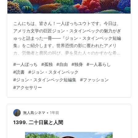
こんにちは、皆さん！一人ぼっちユウトです。今日は、
アメリカ文学の巨匠ジョン・スタインベックの魅力がぎ
ゅっと詰まった一冊――『ジョン・スタインベック短編
集』をご紹介します。世界恐慌の影に覆われたアメリ
カ、労働者と農民の叫び、夢を見た人々のかすかな希望
――そんな時代の息づかいを、スタインベックは一篇一
#
一人ぼっち
#
孤独
#
自由
#
独身
#
一人暮らし
篇の物語に閉じ込めました。 アメリカの声を聴け――ス
#
読書
#
ジョン・スタインベック
タインベック短編集の魅力この短編集には、『怒りの葡
#
ジョン・スタインベック短編集
#
ファッション
萄』や『ハツカネズミと人間』など長編で知られるスタ
#
アクセサリー
インベックが、その筆の力を凝縮して描いた短編が数多
く収められています。舞台はカリフォルニアの田舎町、
主人公たちは農場労働者や移民、貧困層といった「名
も…
•
無人島シネマ
1年前
1399. 二十日鼠と人間