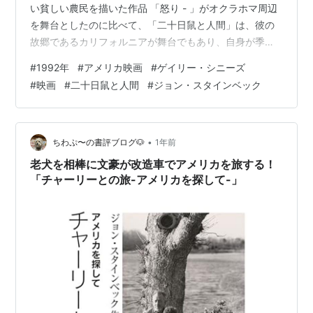
い貧しい農民を描いた作品 「怒り - 」がオクラホマ周辺
を舞台としたのに比べて、「二十日鼠と人間」は、彼の
故郷であるカリフォルニアが舞台でもあり、自身が季節
労働者だったことからも、より自叙伝的な内容 1992年の
#
1992年
#
アメリカ映画
#
ゲイリー・シニーズ
作品ながら、映画の雰囲気は完全に、1930年代のスタイ
#
映画
#
二十日鼠と人間
#
ジョン・スタインベック
ンベック・ワールド 出稼ぎ労働者のジョージ（ゲイリ
ー・シニーズ）とレニー（ジョン・マルコヴィッチ）は
いつも二人で行動している ハンサムで頭の良いジョージ
と、力仕事のできる大男ながら頭が悪いレニーという、
•
ちわぷ〜の書評ブログ🐶
1年前
珍しい組み合わせで…
老犬を相棒に文豪が改造車でアメリカを旅する！
「チャーリーとの旅-アメリカを探して-」