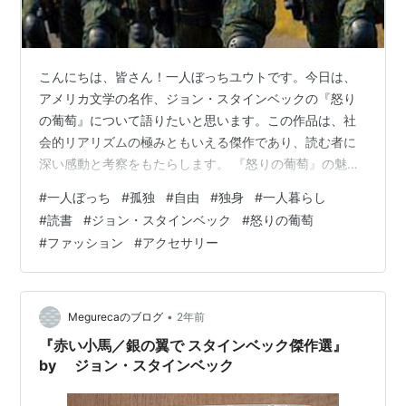
こんにちは、皆さん！一人ぼっちユウトです。今日は、
アメリカ文学の名作、ジョン・スタインベックの『怒り
の葡萄』について語りたいと思います。この作品は、社
会的リアリズムの極みともいえる傑作であり、読む者に
深い感動と考察をもたらします。 『怒りの葡萄』の魅力
『怒りの葡萄』は、1930年代のアメリカ大恐慌時代を背
#
一人ぼっち
#
孤独
#
自由
#
独身
#
一人暮らし
景に、オクラホマの農家ジョード一家が希望を求めてカ
#
読書
#
ジョン・スタインベック
#
怒りの葡萄
リフォルニアへ旅立つ壮大な物語です。スタインベック
#
ファッション
#
アクセサリー
の筆致は、絶望の中でも人間の尊厳と希望を描き出し、
読者の心を強く揺さぶります。 キャラクターの深み本作
の登場人物たちは、単なる物語の駒ではなく、実在する
かのような生々しさを持っています。特に主人…
•
Megurecaのブログ
2年前
『赤い小馬／銀の翼で スタインベック傑作選』
by ジョン・スタインベック