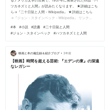
るアメリカ文学の古典で、1937年に発表された作品『ハ
ツカネズミと人間』が読みたくなります。 ★詳細はこち
ら→『二十日鼠と人間 - Wikipedia』 ★詳細はこちら
→『ジョン・スタインベック - Wikipedia』 リンク
Kindle版(電子書籍)はコチラ→『ハツカネズミと人間 (講
#
本
#
小説
#
読書
#
二十日鼠と人間
談社文庫)』 【あらすじ】 『ハツカネズミと人間』は、
#
ジョン・スタインベック
#
ハツカネズミと人間
ジョージ・ミルトンとレニー・スモールという二人の放
浪労働者を中心に展開する物語です。彼らはカリフォル
ニア州の農場で働きながら、自分たちの農場を持つとい
う共通の夢を追い求めます。レニーは知的障害を持ち、
•
映画と本の備忘録＆紹介ブログ
3年前
彼の…
【映画】時間を超える芸術: 『エデンの東』の深遠
なレガシー