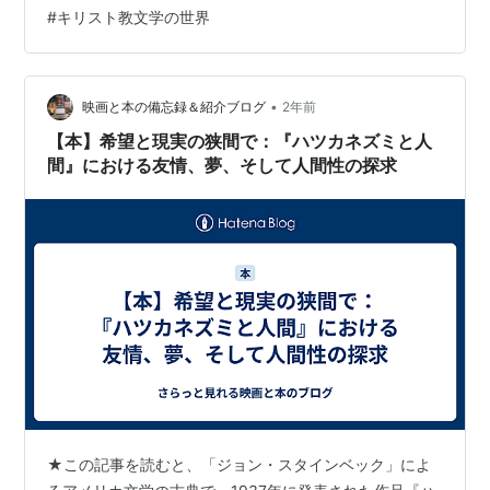
店で働き、創作を始めた。代表作『 怒りの葡萄』で1940
#
キリスト教文学の世界
年にピューリッツア 賞を受賞。1962年にはノーベル賞を
受けた。 訳者の大浦さんは、1931年生まれ。東京大学卒
業。中央大学名誉教授。 …
•
映画と本の備忘録＆紹介ブログ
2年前
【本】希望と現実の狭間で：『ハツカネズミと人
間』における友情、夢、そして人間性の探求
★この記事を読むと、「ジョン・スタインベック」によ