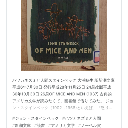
ハツカネズミと人間スタインベック 大浦暁生 訳新潮文庫
平成6年7月30日 発行平成28年11月25日 24刷改版平成
30年10月30日 26刷OF MICE AND MEN (1937) 古典的
アメリカ文学が読みたくて、図書館で借りてみた。 ジョ
ン・スタインベック（1902～1968)といえば、『怒りの
葡萄』。 カリフォルニア州 サリーナス 出身。スタンフ
#
ジョン・スタインベック
#
ハツカネズミと人間
ォード大学で海洋生物学などを学ぶかたわら、農場や商
#
新潮文庫
#
読書
#
アメリカ文学
#
ノーベル賞