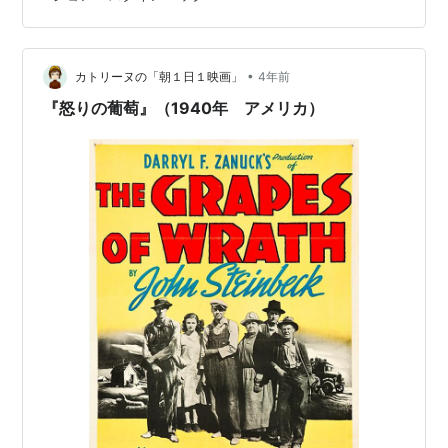
で、第一次世界大戦前のカリフォルニアを舞台にしてい
ます。 物語は、主にカル・トラスクという若者と彼の家
族に焦点を当てています。映画は、家族内の葛藤、愛、
そして個人のアイデンティティについての深いテーマ…
•
カトリーヌの「朝１日１映画」
4年前
『怒りの葡萄』（1940年 アメリカ）