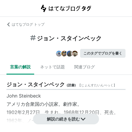
はてなブログ トップ
ジョン・スタインベック
このタグでブログを書く
言葉の解説
ネットで話題
関連ブログ
ジョン・スタインベック
(
読書
)
【
じょんすたいんべっく
】
John Steinbeck
アメリカ合衆国
の
小説家
。劇作家。
1902年2月27日、生まれ。1968年12月20日、死去。
解説の続きを読む
1962年、
ノーベル文学賞
を受賞。