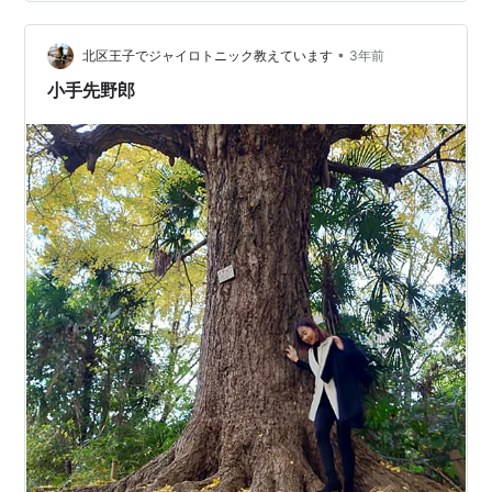
そうなのは何か。先日書いた「回復の定義」なんて哲学
っぽいことには、普通はあまり興味ありませんよね（読
•
んでくださった皆様には😊お礼を申し上げます）。やや
北区王子でジャイロトニック教えています
3年前
こしいのであれは諦めます。 ◆スカッとするには 内容に
小手先野郎
関する条件は恐らく、結果でスカッとできるこ…