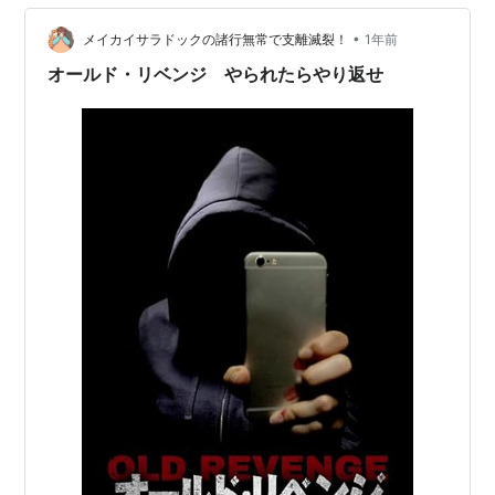
という気持ちにさせられる、そんな特別な女性でした。
•
花火の夜、彼女に忍び寄る下劣な影 勇気を振り絞って彼
メイカイサラドックの諸行無常で支離滅裂！
1年前
女を誘った、夏の終わりの花火大会。 人混みを抜け出
オールド・リベンジ やられたらやり返せ
し、僕たちが見つけた川辺の穴場スポットは、…