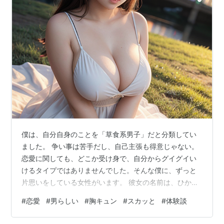
僕は、自分自身のことを「草食系男子」だと分類してい
ました。 争い事は苦手だし、自己主張も得意じゃない。
恋愛に関しても、どこか受け身で、自分からグイグイい
けるタイプではありませんでした。そんな僕に、ずっと
片思いをしている女性がいます。 彼女の名前は、ひか
り。 名前の通り、陽だまりのように笑うくせに、どこか
#
恋愛
#
男らしい
#
胸キュン
#
スカッと
#
体験談
儚げで、ガラス細工のように繊細な雰囲気を持つ子。彼
女を見ていると、どうしようもなく「守ってあげたい」