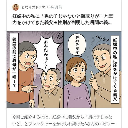
最後に痛快な逆転が起こる 視聴者は、怒り → 共感 → 快
•
感、という感情の導線に自然と乗せられる。だが私は、
となりのドラマ
9ヶ月前
その導線を「乗るもの」としてではなく、「敷設された
妊娠中の私に「男の子じゃないと跡取りが」と圧
もの」として見ていた。 このと…
力をかけてきた義父→性別が判明した瞬間の義父
の態度に唖然！
今回ご紹介するのは、妊娠中に義父から「男の子じゃな
いと」とプレッシャーをかけられ続けたAさんのエピソー