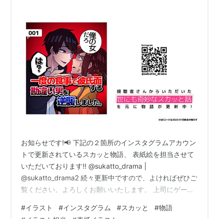
お知らせです!📢 下記の２箇所のインスタグラムアカウン
トで更新されているスカッと物語、 表紙絵を担当させて
いただいております!! @sukatto_drama |
@sukatto_drama2 続々更新中ですので、よければぜひご
覧ください。よろしくお願いいたします。 上司にゲーム
企画を奪われました。 | 在宅ワーカーは怠け者ですか？
#
イラスト
#
インスタグラム
#
スカッと
#
物語
派遣社員とバカにするウザ上司を、実力で黙らせてやっ