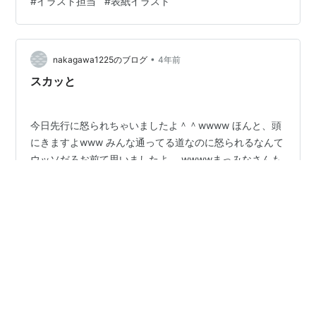
#
イラスト担当
#
表紙イラスト
た 勘違い女を思い切り振ってやりました 自称グルメの彼
氏がうるさいので、試してみた。 一度の食事で彼氏面す
る勘違い男を逆襲しました。 散財妻が勝手にクレカ使う
ので母親のクレカに差し替えてやった クレクレ義兄が怖
•
nakagawa1225のブログ
4年前
す…
スカッと
今日先行に怒られちゃいましたよ＾＾wwww ほんと、頭
にきますよwww みんな通ってる道なのに怒られるなんて
ウッソだろお前て思いましたよ。 wwwwまっみなさんも
気をつけてどうぞ
#
素人
#
淫夢
#
学生
#
スカッと
•
nakagawa1225のブログ
4年前