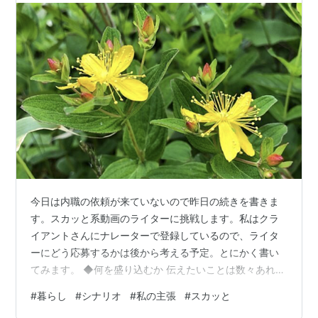
今日は内職の依頼が来ていないので昨日の続きを書きま
す。スカッと系動画のライターに挑戦します。私はクラ
イアントさんにナレーターで登録しているので、ライタ
ーにどう応募するかは後から考える予定。とにかく書い
てみます。 ◆何を盛り込むか 伝えたいことは数々あれど
ストーリーに盛り込む必要があり、自分の文才不足を考
#
暮らし
#
シナリオ
#
私の主張
#
スカッと
えると無茶はできません。家族のいざこざに自然に入り