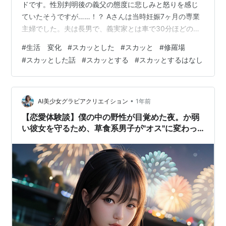
ドです。性別判明後の義父の態度に悲しみと怒りを感じ
ていたそうですが……！？ Aさんは当時妊娠7ヶ月の専業
主婦でした。夫は長男で、義実家とは車で30分ほどの距
離に住んでいたそうです。 妊娠が分かってから、義父の
#
生活 変化
#
スカッとした
#
スカッと
#
修羅場
態度が少しずつ変わってきたといいます。 「元気な男の
#
スカッとした話
#
スカッとする
#
スカッとするはなし
子を産んでくれよ」「跡取りは男じゃないとな」と、会
うたびに言われるようになったのです。 最初は冗談だと
思っていたそうですが、どうやら本気のようでした。 妊
娠6ヶ月の健診で、ついに赤ちゃんの性別が判明しまし
•
AI美少女グラビアクリエイション
1年前
た。女の子です。 Aさんも夫もとて…
【恋愛体験談】僕の中の野性が目覚めた夜。か弱
い彼女を守るため、草食系男子が"オス"に変わっ
た瞬間