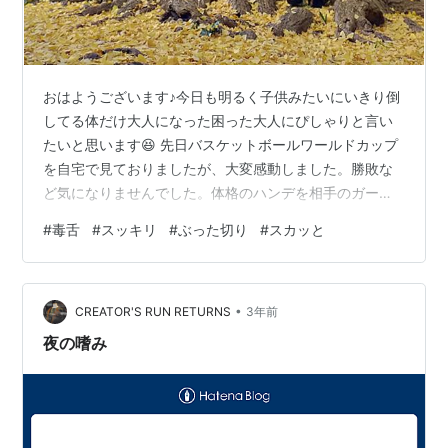
おはようございます♪今日も明るく子供みたいにいきり倒
してる体だけ大人になった困った大人にぴしゃりと言い
たいと思います😆 先日バスケットボールワールドカップ
を自宅で見ておりましたが、大変感動しました。勝敗な
ど気になりませんでした。体格のハンデを相手のガード
の反射スピードを超える素早いシュートモーションにし
#
毒舌
#
スッキリ
#
ぶった切り
#
スカッと
て応戦したり、3ポイントを正確に決める技術を磨いた
り、とにかく走りこむことで海外の選手のリズムを乱し
たり。本当に感動しました。ここまでの技術を身に着け
•
るのに、どれだけの時間と努力を費やしてきたかと思う
CREATOR'S RUN RETURNS
3年前
と胸が打たれます。知り合いにも沖縄まで観戦に行った
夜の嗜み
人もいて、そうだよね、それは行くよね、って思い…