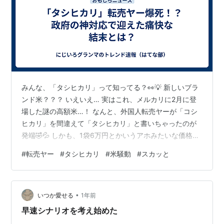
みんな、「タシヒカリ」って知ってる？👀💡 新しいブラ
ンド米？？？ いえいえ… 実はこれ、メルカリに2月に登
場した謎の高額米…！ なんと、外国人転売ヤーが「コシ
ヒカリ」を間違えて「タシヒカリ」と書いちゃったのが
発端🤣💦 しかも、1袋6万円とかいうアホみたいな価格設
定…😂 でもね、ここからが本番よ！ 政府が備蓄米を緊急
#
転売ヤー
#
タシヒカリ
#
米騒動
#
スカッと
放出した結果、転売ヤーはまさかの爆死💀💸「ざま
ぁ！」って声がSNSで大炎上🔥 転売ヤーがどうなった
か、気になる人はぜひ読んでみて👇✨🔗 lets-lifeup.work
•
ランキング参加中時事ニュース ランキング参加中はてな
いつか愛せる
1年前
ブログ同盟！初心者歓迎・なんでもOK！日記・雑記10・
早速シナリオを考え始めた
20・3…