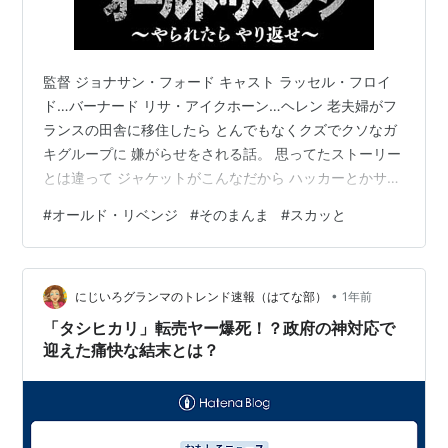
監督 ジョナサン・フォード キャスト ラッセル・フロイ
ド…バーナード リサ・アイクホーン…ヘレン 老夫婦がフ
ランスの田舎に移住したら とんでもなくクズでクソなガ
キグループに 嫌がらせをされる話。 思ってたストーリー
とは違って ジャケットがこんなだから ハッカーとかサイ
バーテロっぽいのかと。 違いましたね。 不良たちの描き
#
オールド・リベンジ
#
そのまんま
#
スカッと
方がうますぎて こいつらにとことんお仕置きしたい気持
ちに。 お仕置きなんて生易しい言葉でなく 成敗、打ち
首、島流しの刑にしたくなったわ。 にしても、なんなん
•
コイツラ。 田舎でやることなくって暇だから 人を不幸に
にじいろグランマのトレンド速報（はてな部）
1年前
して楽しんでるクズたち。 いじめるのは主に老人。 がた
「タシヒカリ」転売ヤー爆死！？政府の神対応で
いがよく、一見…
迎えた痛快な結末とは？