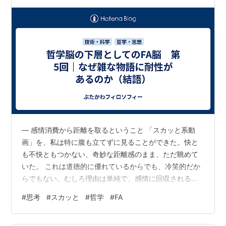
― 感情消費から距離を取るということ 「スカッと系動
画」を、私は特に腹も立てずに見ることができた。快と
も不快ともつかない、奇妙な距離感のまま、ただ眺めて
いた。 これは道徳的に優れているからでも、冷笑的だか
らでもない。むしろ理由は単純で、感情に回収される手
前で、観察者モードに入っていたからだと思う。 感情に
#
思考
#
スカッと
#
哲学
#
FA
回収されない視点 スカッと系動画の多くは、構造が決ま
っている。 理不尽な悪役が登場する 被害者が耐え忍ぶ