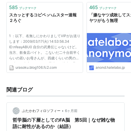
585
465
ブックマーク
ブックマーク
スカッとするコピペ :ハムスター速報
「嫌なヤツ成敗してス
２ろぐ
ヤツがもう無理
1 ：以下、名無しにかわりましてVIPがお送り
します：2009/03/17(火) 14:53:56.34
ID:nfeayABU0 自分の武勇伝じゃないけど。
当方、飲食店バイト。 こないだ二十台前半く
らいの若いお母さんが、四歳くらいの男の子
を連れて来店した。 この子供が、注文も取ら
urasoku.blog106.fc2.com
anond.hatelabo.jp
ないうちから店内を走りまわる。 私も一応お
母さんに「危ないで...
関連ブログ
•
ぶたかわフィロソフィー
6ヶ月前
哲学脳の下層としてのFA脳 第5回｜なぜ雑な物
語に耐性があるのか（結語）