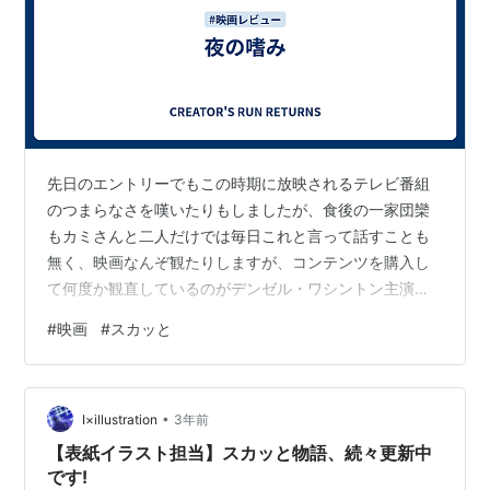
先日のエントリーでもこの時期に放映されるテレビ番組
のつまらなさを嘆いたりもしましたが、食後の一家団欒
もカミさんと二人だけでは毎日これと言って話すことも
無く、映画なんぞ観たりしますが、コンテンツを購入し
て何度か観直しているのがデンゼル・ワシントン主演の
「イコライザー」シリーズと「Mr.ノーバディ」、共通す
#
映画
#
スカッと
るのは主人公が元007のような優秀な工作員。リタイア
後ただの冴えないおじさんとしてコメリのようなお店で
勤勉な一市民として働くも、理不尽な悪を目にすること
•
で封印した力で悪の組織を潰してしまうスーパーマンの
I×illustration
3年前
ようなお話。 www.youtube.com www.youtube.com ま
【表紙イラスト担当】スカッと物語、続々更新中
ぁ、黄門様の「…
です!