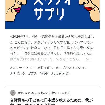
※2026年7月、料金・講師情報を最新の内容に更新しまし
た こんにちは、スタディサプリで学び直しにハマってい
るホビヲです 社会人になり、日に日に強くなる思いがあ
った。 「自分には教養が足りない。学生時代にちゃんと
授業を受けておけばよかった。できることなら、一から
学び直したい」 そのニーズに答えてくれるのが「スタデ
#
スタディサプリ
#
学び直し
#
サブスクリプション
ィサプリ」だった。子供向けのサービスと思いきや、社
#
サブスク
#
英語
#
歴史
#
よのなか科
会人の利用もまったく問題ない。小学校から中学・高
校、大学受験まで、すべての授業が受け放題。これは！
と思い活用し、毎日授業を受けている。 この記事では、
スタディサプリが学び直しに効く理由、社会人におすす
•
台湾パパのリアル生活と子育て
1ヶ月前
めの授業、実際に利用してわかったポイ…
台湾育ちの子どもに日本語を教えるために、我が