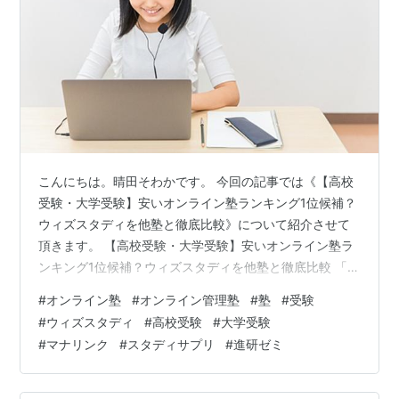
こんにちは。晴田そわかです。 今回の記事では《【高校
受験・大学受験】安いオンライン塾ランキング1位候補？
ウィズスタディを他塾と徹底比較》について紹介させて
頂きます。 【高校受験・大学受験】安いオンライン塾ラ
ンキング1位候補？ウィズスタディを他塾と徹底比較 「安
いオンライン塾」を選ぶ前に知っておきたい比較ポイン
#
オンライン塾
#
オンライン管理塾
#
塾
#
受験
ト 月額料金だけで判断してはいけない理由 オンライン塾
#
ウィズスタディ
#
高校受験
#
大学受験
を比較すべき5つの軸 比較する主要オンライン塾5社の概
#
マナリンク
#
スタディサプリ
#
進研ゼミ
要 🏆 ウィズスタディ（今回のメイン比較塾） 📱 スタデ
ィサプリ（中学講座） 📱 スタディサプリ（高校・大学受
験講座） 📚 進研ゼミ（高校講座） 🖥️ オンライン家庭教