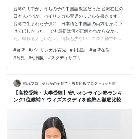
台湾の街中が、うちの子の中国語教室だった 台湾在住の
日本人パパが、バイリンガル育児のリアルを書きます。
台湾で生まれた子供に、日本語と中国語の両方を身につ
けてほしかった。 でも最初は何が正解かわからなかっ
た。頼れる人もいない。情報も少ない。コロナ禍で外に
も出られない。手探りで始めたバイリンガル育児の記録
#
台湾
#
バイリンガル育児
#
中国語
#
台湾在住
を書いておきたいと思う。 家では日本語を徹底した 家の
#
育児
#
幼稚園
#
スタディサプリ
中では日本語を徹底した。 理由はシンプルだ。私たちは
日本人だから。でも台湾で縁があって授かった子だか
ら、日台両方の文化と言語に触れてほしかった。 そのバ
ランスをどうとるか。最初はずっと悩んでいた。 幼稚園
•
晴れブロ そわかの子育て・教育応援ブログ
2ヶ月前
は現地校にした 幼稚園が決まってからは…
【高校受験・大学受験】安いオンライン塾ランキ
ング1位候補？ ウィズスタディを他塾と徹底比較