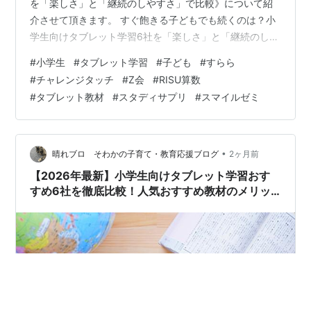
を「楽しさ」と「継続のしやすさ」で比較》について紹
介させて頂きます。 すぐ飽きる子どもでも続くのは？小
学生向けタブレット学習6社を「楽しさ」と「継続のしや
すさ」で比較 小学生向けタブレット学習6社：「楽し
#
小学生
#
タブレット学習
#
子ども
#
すらら
さ・続く仕組み」の比較 1. チャレンジタッチ（進研ゼ
#
チャレンジタッチ
#
Z会
#
RISU算数
ミ）：圧倒的なご褒美とエンタメ性 続く仕組み・楽しさ
#
タブレット教材
#
スタディサプリ
#
スマイルゼミ
のポイント 料金の目安（税込） 2. スマイルゼミ：シンプ
ルながら「コレクション」で心を掴む 続く仕組み・楽し
さのポイント 料金の目安（税込） 3. すらら：対話型アニ
メーションと「分か…
•
晴れブロ そわかの子育て・教育応援ブログ
2ヶ月前
【2026年最新】小学生向けタブレット学習おす
すめ6社を徹底比較！人気おすすめ教材のメリッ
ト・デメリット