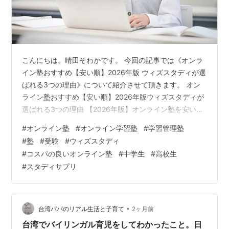
こんにちは。晴田そわかです。 今回の記事では《オンラ
イン塾おすすめ【安い順】2026年版 ウィズスタディが選
ばれる3つの理由》について紹介させて頂きます。 オン
ライン塾おすすめ【安い順】2026年版ウィズスタディが
選ばれる3つの理由 【2026年版】オンライン塾を安い順
に比較！ランキング一覧 🥇 スタディサプリ（中学講座）
#
オンライン塾
#
オンライン学習塾
#
学習管理塾
🥈 ウィズスタディ（超ライトプラン） 🥉 進研ゼミ（高
#
塾
#
受験
#
ウィズスタディ
校講座） オンライン家庭教師マナリンク 学習塾STRUX
#
コスパの良いオンライン塾
#
中学生
#
高校生
「安いだけ」で選ぶと失敗する理由 最安値のスタディサ
#
スタディサプリ
プリが「全員におすすめ」ではない理由 ◎ 向いている子
△ 向いていない子 年間トータルコストで見ると順位が
変…
•
台湾パパのリアル生活と子育て
2ヶ月前
台湾でバイリンガル育児をしてわかったこと。日