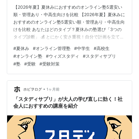
【2026年夏】夏休みにおすすめのオンライン塾5選安い
順・管理あり・中高生向けを比較 【2026年夏】夏休みに
おすすめのオンライン塾5選安い順・管理あり・中高生向
けを比較 あなたはどのタイプ？夏休みの塾選び「3つの
タイプ診断」 💰 とにかく安さ重視！自分で計画を立てら
れるタイプ 📅 管理してもらわないと続かないタイプ 🎯
#
夏休み
#
オンライン管理塾
#
中学生
#
高校生
苦手科目だけピンポイントで教わりたいタイプ 2026年夏
#
オンライン塾
#
ウィズスタディ
#
スタディサプリ
におすすめのオンライン塾5社を紹介 📱 スタディサプリ
#
塾
#
受験
#
受験対策
（中学講座） 📱 スタディサプリ（高校・大学受験講座）
🏆 ウィズスタディ（超ライトプラン〜） 📚 進研ゼミ
（高校講座） 🖥️ オンライン家庭教師マナリンク 📋 学習…
•
ホビヲログ
1ヶ月前
「スタディサプリ」が大人の学び直しに効く！社
会人におすすめの講座を紹介