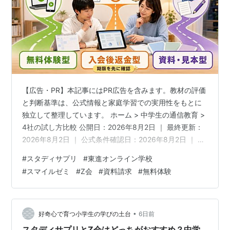
【広告・PR】本記事にはPR広告を含みます。教材の評価
と判断基準は、公式情報と家庭学習での実用性をもとに
独立して整理しています。 ホーム > 中学生の通信教育 >
4社の試し方比較 公開日：2026年8月2日 ｜ 最終更新：
2026年8月2日 ｜ 公式条件確認日：2026年8月2日 ｜ 著
者：ChieFukurou 4社の試し方を比べ、期限を登録し、7
#
スタディサプリ
#
東進オンライン学校
日間の5工程判定から「契約・別教材・保留」を決めま
#
スマイルゼミ
#
Z会
#
資料請求
#
無料体験
す。 中学生向け通信教育を比較して候補を絞っても、最
後に迷うのが「無料体験やお試しで何を確認できるの
か」「いつまでに解約・返却すれば料金が発生しないの
か」です。資料請求だけで判断できる範囲や、専用…
•
好奇心で育つ小学生の学びの土台
6日前
スタディサプリとZ会はどっちがおすすめ？中学