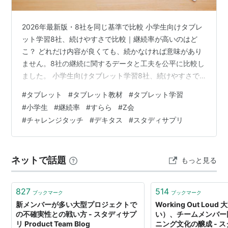
2026年最新版・8社を同じ基準で比較 小学生向けタブレ
ット学習8社、続けやすさで比較｜継続率が高いのはど
こ？ どれだけ内容が良くても、続かなければ意味があり
ません。8社の継続に関するデータと工夫を公平に比較し
ました。 小学生向けタブレット学習8社、続けやすさで
比較｜継続率が高いのはどこ？ 📈 継続率に関する公開デ
#
タブレット
#
タブレット教材
#
タブレット学習
ータ 📊 続けやすさの工夫 早見表 📝 8社の続けやすさ 詳
#
小学生
#
継続率
#
すらら
#
Z会
細 ⚠️ 続けやすさだけで選ぶときの注意点 ❓ よくある質問
#
チャレンジタッチ
#
デキタス
#
スタディサプリ
タブレット学習を選ぶとき、料金や機能と同じくらい重
要なのが「続けられるかどうか」です。どれだけ優れた
教材でも、開かなくなってしまえば意味がありません。
ネットで話題
もっと見る
実際、「最初…
827
514
ブックマーク
ブックマーク
新メンバーが多い大型プロジェクトで
Working Out Lo
の不確実性との戦い方 - スタディサプ
い）、チームメンバー
リ Product Team Blog
ニング文化の醸成 - 