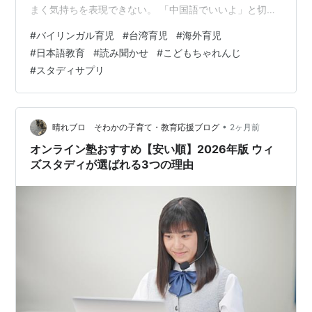
まく気持ちを表現できない。 「中国語でいいよ」と切り
替えた瞬間、すらすら出てきた。 言いたかったことが全
#
バイリンガル育児
#
台湾育児
#
海外育児
部、流れるように。怒りも悲しさも、理由も全部。 台湾
#
日本語教育
#
読み聞かせ
#
こどもちゃれんじ
在住7年目、息子5歳（年長）。日本語と中国語のバイリ
#
スタディサプリ
ンガルで育てているつもりだった。でも息子の感情は、
中国語にある。怒るとき、泣くとき、興奮するとき、一
番深いところにある言葉は中国語だった。 これが我が家
のバイリンガル育児の、正直なリアルだ。…
•
晴れブロ そわかの子育て・教育応援ブログ
2ヶ月前
オンライン塾おすすめ【安い順】2026年版 ウィ
ズスタディが選ばれる3つの理由