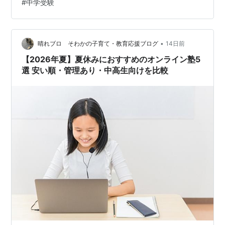
#
中学受験
らが優れているか」ではなく、現在のお子さんの学習状
況や中学受験への取り組み方に合っているかです。 この
記事では、スタディサプリとZ会の違いや、それぞれおす
すめな子の特徴を比較します。 スタディサプリとZ会の
•
晴れブロ そわかの子育て・教育応援ブログ
14日前
違いを比較 スタディサプリ Z…
【2026年夏】夏休みにおすすめのオンライン塾5
選 安い順・管理あり・中高生向けを比較