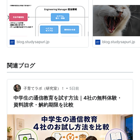
Product Team Blog
blog.studysapuri.jp
blog.studysapuri.jp
関連ブログ
•
子育てラボ（研究室）！
5日前
中学生の通信教育を試す方法｜4社の無料体験・
資料請求・解約期限を比較