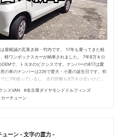
は屋根誠の瓦葺き師・竹内です。 17年も乗ってきた軽
、軽ワンボックスカーが納車されました。 7年8万キロ
のOEMで、トヨタのピクシスです。ナンバーの817は愛
房の車のナンバーは226で愛犬・小夏の誕生日です。初
すでに7年経っているし、走行距離も8万キロ近いけど、
乗るので、うちの感覚では中古の新車ですw ステッカーチ
クシスVAN
#
名古屋ダイヤモンドドルフィンズ
白くない。 まずは名古屋ダイヤモンドドルフィンズの
ッカーチューン
社はドルフ…
ーン - 文字の霊力 -