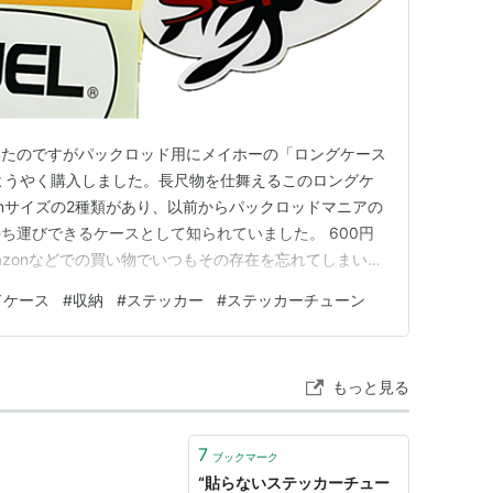
いたのですがパックロッド用にメイホーの「ロングケース
もようやく購入しました。長尺物を仕舞えるこのロングケ
mmサイズの2種類があり、以前からパックロッドマニアの
ち運びできるケースとして知られていました。 600円
azonなどでの買い物でいつもその存在を忘れてしまい、
ですが、今回は忘れませんでしたよ。 メーカーのサイ
ドケース
#
収納
#
ステッカー
#
ステッカーチューン
.co.jp これがロングケース500です。内寸が500mmになり
もっと見る
7
ブックマーク
“貼らないステッカーチュー