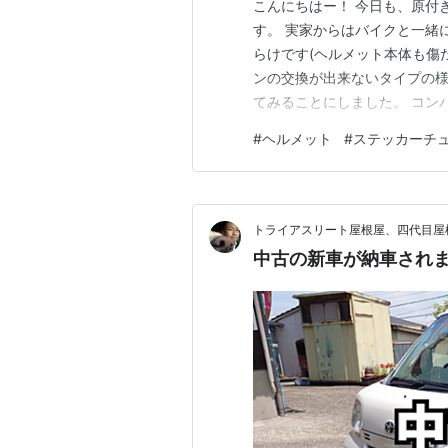
こんにちはー！ 今日も、原付
す。 実家からはバイクと一緒
らけです(ヘルメット本体も傷
ンの交換が出来ないタイプの様
てみることにしました。 コン
コンパウンドで磨いてみます。
#
ヘルメット
#
ステッカーチ
(^_^;) 小傷は薄くなった
予想はしてましたよ。 やっぱ
トライアスリート屋根屋、四代目屋
中古の新車が納車され