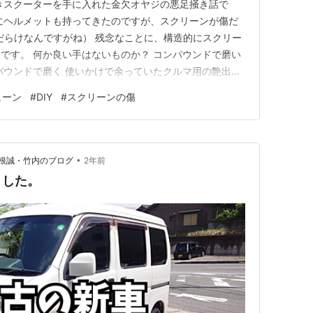
きスクーターを手に入れた金欠オヤジの悪足掻き話で
にヘルメットも持ってきたのですが、スクリーンが傷だ
だらけなんですがね） 残念なことに、構造的にスクリー
です。 何か良い手はないものか？ コンパウンドで磨い
パウンドで磨く 使いかけで余っていたクルマ用の艶出し
 結果は・・・ 何もしないよりは少しはマシな程度です
ューン
#
DIY
#
スクリーンの傷
ような？ まぁ、クルマのボディー用ですからねぇ〜なんとなく
りプラスチ…
•
根誠・竹内のブログ
2年前
ました。