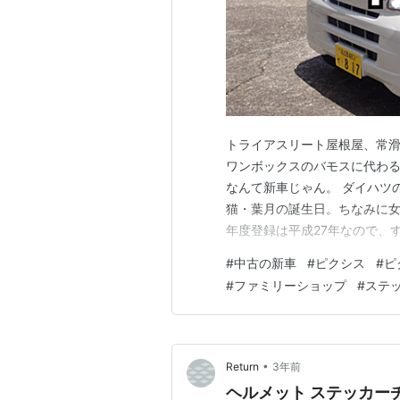
トライアスリート屋根屋、常滑
ワンボックスのバモスに代わる
なんて新車じゃん。 ダイハツ
猫・葉月の誕生日。ちなみに女
年度登録は平成27年なので、
これから10年、15万キロは
#
中古の新車
#
ピクシス
#
ピ
ューンするも、白いボディが面
#
ファミリーショップ
#
ステ
ステッカーを貼りました。我が
•
Return
3年前
ヘルメット ステッカーチュ