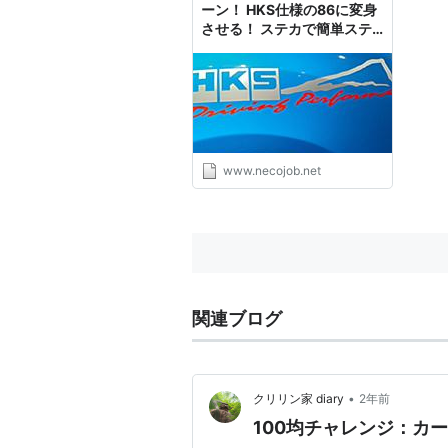
ーン！ HKS仕様の86に変身
させる！ ステカで簡単ステ
ッカー作り - ねこのおしごと
www.necojob.net
関連ブログ
•
クリリン家 diary
2年前
100均チャレンジ：カ