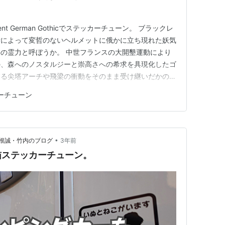
ent German Gothicでステッカーチューン。 ブラックレ
付によって変哲のないヘルメットに俄かに立ち現れた妖気
の霊力と呼ぼうか。 中世フランスの大開墾運動により
の、森へのノスタルジーと崇高さへの希求を具現化したゴ
する尖塔アーチや飛梁の衝動をそのまま受け継いだかのよ
文字空間を埋めるように繁茂する装飾は、ゴート的異教
ーチューン
NELL規格を超克するだろう霊力の護符として、あの琵
•
根誠・竹内のブログ
3年前
猫ステッカーチューン。