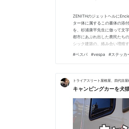
ZENITHのジェットヘルにEnci
ター体に属するこの書体の添
を、杉浦康平先生に倣って文字
都市にあぶれ出した農民たち
シック建築の、絡み合い増殖
うなブラックレター体。 その
#
ベスパ
#
vespa
#
ステッカ
のガーゴイルの咆哮と共に、S
琶法師が失念した側頭部近辺…
トライアスリート屋根屋、四代目屋
キャンピングカーを犬