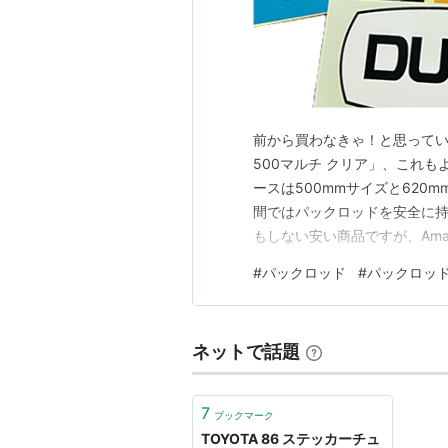
前から買わなきゃ！と思って
500マルチ クリア」、これ
ースは500mmサイズと620
間ではパックロッドを安全に持
もしない安い商品ですが、Am
必要なのに買っていなかったの
#
パックロッド
#
パックロッ
トはこちら↓ meihokagaku
ます。つまり50…
ネットで話題
7
ブックマーク
TOYOTA 86 ステッカーチュ