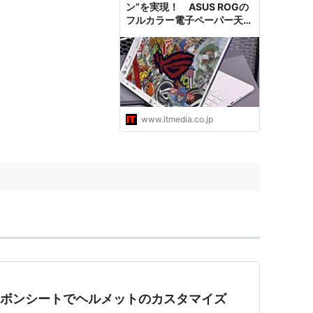
ン”を実現！ ASUS ROGの
フルカラー電子ペーパー天板
ノートPC「Project Dali」の
完成度が高くて物欲を刺激す
る
www.itmedia.co.jp
ーボンシートでヘルメットのカスタマイズ