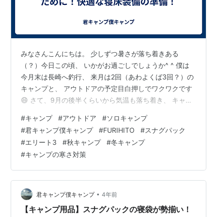
みなさんこんにちは。 少しずつ暑さが落ち着きある
（？）今日この頃、 いかがお過ごしでしょうか^ ^ 僕は
今月末は長崎へ釣行、 来月は2回（あわよくば3回？）の
キャンプと、 アウトドアの予定目白押しでワクワクです
😄 さて、9月の後半くらいから気温も落ち着き、 キャン
プにはもってこいの季節が到来です✨✨ 夏場は寝苦しか
#
キャンプ
#
アウトドア
#
ソロキャンプ
ったキャンプの夜も、 寒さを肌で感じる様になる季節で
#
君キャンプ僕キャンプ
#
FURIHITO
#
スナグパック
もあります！ 次回キャンプは10月の頭の予定。 10月の
#
エリート3
#
秋キャンプ
#
冬キャンプ
キャンプでは場所によっては 夜に10度を下回ることもあ
#
キャンプの寒さ対策
るので、 僕の場合、そろそろ寝袋の登場です♪♪ 初夏〜初
秋にかけてはジャンクブランケット、 秋から春先にかけ
ては寝袋をだし…
•
君キャンプ僕キャンプ
4年前
【キャンプ用品】スナグパックの寝袋が勢揃い！