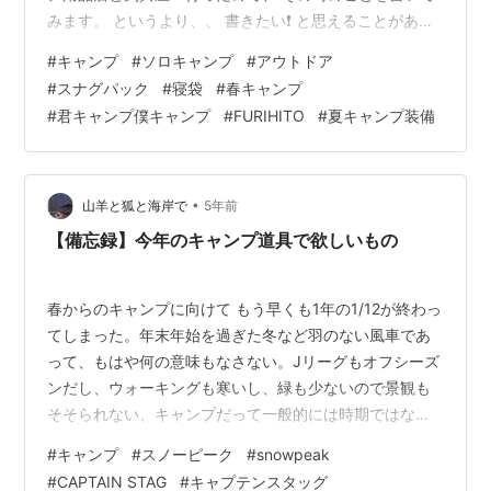
みます。 というより、、 書きたい❗️ と思えることがあっ
たので、 書かせてもらいます😁 昨日・今日と、キャンプ
#
キャンプ
#
ソロキャンプ
#
アウトドア
も検討してたのですが、 今日の雨予報を受けて予定を変
#
スナグパック
#
寝袋
#
春キャンプ
更。 大阪駅前のヨドバシカメラに行ってきました❗️ ここ
#
君キャンプ僕キャンプ
#
FURIHITO
#
夏キャンプ装備
の店舗はアウトドア用品が豊富で、 3フロアに渡って沢
山のギアを見て回れます✨ 更に、建物自体の敷地面積も
広く、 じっくり見ていたら半日かけても見切れない程❗️
ヨドバ…
•
山羊と狐と海岸で
5年前
【備忘録】今年のキャンプ道具で欲しいもの
春からのキャンプに向けて もう早くも1年の1/12が終わっ
てしまった。年末年始を過ぎた冬など羽のない風車であ
って、もはや何の意味もなさない。Jリーグもオフシーズ
ンだし、ウォーキングも寒いし、緑も少ないので景観も
そそられない、キャンプだって一般的には時期ではな
い。ガチキャンパーは、虫もいないし、焚き火も楽しめ
#
キャンプ
#
スノーピーク
#
snowpeak
るし、空気も綺麗だったり、料理もしやすかったりで冬
#
CAPTAIN STAG
#
キャプテンスタッグ