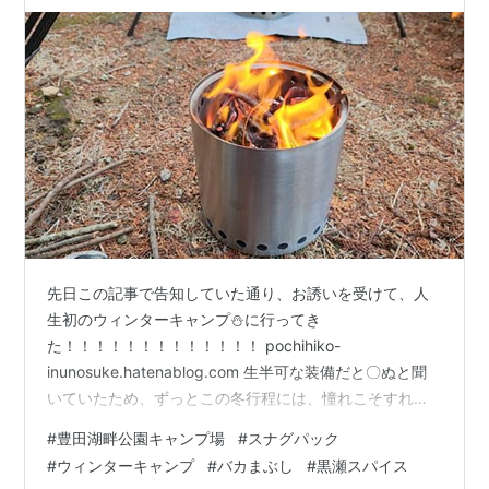
第一歩目を踏めたかな～
先日この記事で告知していた通り、お誘いを受けて、人
生初のウィンターキャンプ⛄に行ってき
た！！！！！！！！！！！！！ pochihiko-
inunosuke.hatenablog.com 生半可な装備だと〇ぬと聞
いていたため、ずっとこの冬行程には、憧れこそすれ、
手を出したくても出せていなかったのだが･･･｡ 去年の暮
#
豊田湖畔公園キャンプ場
#
スナグパック
れにAlpineで4万をリリースし、良いグッズをアドバンス
#
ウィンターキャンプ
#
バカまぶし
#
黒瀬スパイス
召喚したので、もう大丈夫。そう踏んだ！！ pochihiko-