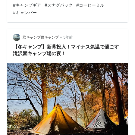
こそキャンプという考えもある。ただ流石に寒過ぎて自
#
キャンプギア
#
スナグパック
#
コーヒーミル
分はできない。防寒をもっとしっかりとかそういうレベ
#
キャンパー
ル感ではない。寒いからやりたくない気持ちが100：0に
なっているのだ。なので、現状のキャンプ能力では冬は
オフシーズンで準備を整える時期と割り切…
•
君キャンプ僕キャンプ
5年前
【冬キャンプ】新幕投入！マイナス気温で過ごす
滝沢園キャンプ場の夜！