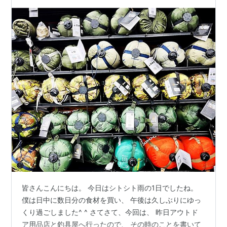
皆さんこんにちは。 今日はシトシト雨の1日でしたね。
僕は日中に数日分の食材を買い、 午後は久しぶりにゆっ
くり過ごしました^ ^ さてさて、今回は、 昨日アウトド
ア用品店と釣具屋へ行ったので、 その時のことを書いて