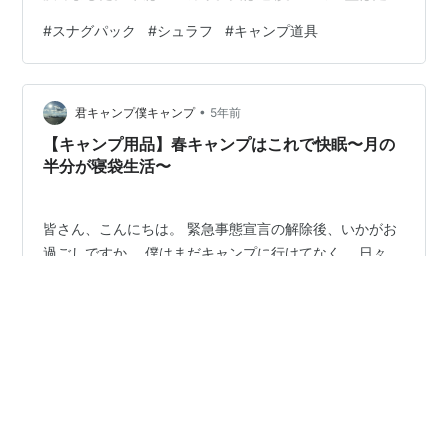
が窮屈そうなイメージがあり、寝返りがしやすそうなス
#
スナグパック
#
シュラフ
#
キャンプ道具
クエア型を選びました。 リンク このシュラフについて
サイズ・収納時 直径２４×長さ４０cm 展開サイズ 長さ
２２０cm×周囲１６０cm 材質 ・アウター生地 ポリエス
•
テル「aqualight」 インナー生地 ポリエステル
君キャンプ僕キャンプ
5年前
「supersoft」 中綿「lsofibre」(シリコン加工ポリ…
【キャンプ用品】春キャンプはこれで快眠〜月の
半分が寝袋生活〜