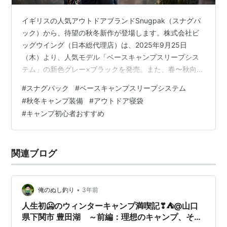
イギリスの人気アウトドアブランドSnugpak（スナグパ
ック）から、待望の秋冬新作が登場します。株式会社ビ
ッグウイング（日本総代理店）は、2025年9月25日
（木）より、人気モデル「ベースキャンプスリープシス
テム」の新色グレー×ブラックを発売。また、春〜秋向け
の「マリナースクエア ライトジップ ショート」と、オー
#
スナグパック
#
ベースキャンプスリープシステム
ルシーズンで使える「ポリコットンライナー」も同日発
#
秋冬キャンプ装備
#
アウトドア寝袋
売となり、アウトドアの眠りがさらに快適に進化しま
#
キャンプ初心者おすすめ
す。 ベースキャンプスリープシステムに新色「グレー×
ブラック」 ベースキャンプスリープシステムの特徴 商品
詳細 新作① マリナースクエア ライトジップ〈ショー
関連ブログ
ト〉 新作② ポリコットンライ…
•
俺のぬし釣り
3年前
人生初🥶のウィンターキャンプ満喫記❣⛺@山口
県下関市 豊田湖 ～前編：理想のキャンプ、その