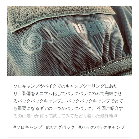
バイクでも安心！
ソロキャンプやバイクでのキャンプツーリングにあた
り、装備をミニマム化してバックパックのみで完結させ
るバックパックキャンプ。 バックパックキャンプでとて
も重要になるギアの一つがバックパック。 今回ご紹介す
るのは幾つか買って試してみてたどり着いた最終地点。
と、なればいいのですが…。 新しいバックパックを購入
#
ソロキャンプ
#
スナグパック
#
バックパックキャンプ
してしまいました！ 購入したのはスナグパックのロケッ
トパックという商品 Rocket Pak System Olive Green