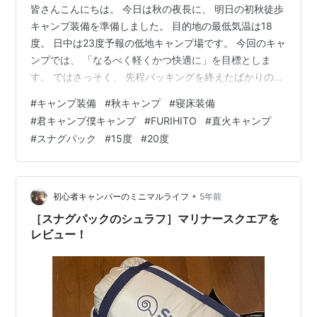
皆さんこんにちは。 今日は秋の夜長に、 明日の初秋徒歩
キャンプ装備を準備しました。 目的地の最低気温は18
度。 日中は23度予報の低地キャンプ場です。 今回のキャ
ンプでは、 「なるべく軽くかつ快適に」を目標としま
す。 ではさっそく、 先程パッキングを終えたばかりの装
備のご紹介✨ 今回は直火想定なので焚き火台はありませ
#
キャンプ装備
#
秋キャンプ
#
寝床装備
ん。 代わりに先日購入したDODの五徳が光ります✨
#
君キャンプ僕キャンプ
#
FURIHITO
#
直火キャンプ
kimicampbokucamp.hatenadiary.jp 意外と軽装に見えま
#
スナグパック
#
15度
#
20度
す。 この量なら35リットルでもギリギリ収まります。
ですが、、 一応、最低気温が20度を下回るので、 念の
為、防寒着（フリース）も持っていきます。…
•
初心者キャンパーのミニマルライフ
5年前
［スナグパックのシュラフ］マリナースクエアを
レビュー！