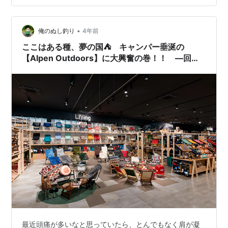
inunosuke.hatenablog.com ということで以前新平ヶ原
でご一緒させて頂いた先輩と休みを合わせて、今回は2週
間ぶり二度目となる豊田湖へまた行ってき…
•
俺のぬし釣り
4年前
ここはある種、夢の国⛺ キャンパー垂涎の
【Alpen Outdoors】に大興奮の巻！！ ―回
せ、広島の経済を―
最近頭痛が多いなと思っていたら、とんでもなく肩が凝