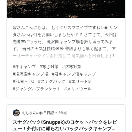
皆さんこんにちは。 もうクリスマスイブですね✨🎄 サン
タさんへは何をお願いしましたか？？ さてさて、今回は
先週末に行った、 滝沢園キャンプ場を振り返ってみま
す。 当日の天気は快晴☀️☀️ 普段よりも早く起きて、 ア
ーリーチェックインを目指して 意気揚々と出発します❗️
当日は9時半に現地到着予定。 しかし、、、 着いたのは
#
冬キャンプ
#
寒さ対策
#
防寒対策
10時15分ごろ。 ・・・。 1時間弱の遅れです。 実はこの
#
滝沢園キャンプ場
#
君キャンプ僕キャンプ
日、雲一つない空の下、 意気揚々と歩き始めたのです
#
FURIHITO
#
スナグパック
#
エリート3
が、 家を出て3〜4歩進んだところで・・・、 切れまし
#
ジャングルブランケット
#
メリノウール
た。。 バックパックの肩紐が。。。😭 正確にはベルトの
長さ調節をする プラスチックのパーツが破断しまし
た。。 も…
•
おじさんの休日日記
5年前
スナグパック(Snugpak)のロケットパックをレビ
ュー！外付けに頼らないバックパックキャンプで