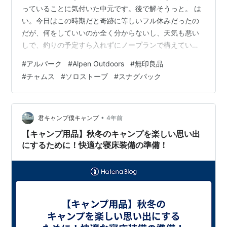
っていることに気付いた中元です。後で解そうっと。 は
い。今日はこの時期だと奇跡に等しいフル休みだったの
だが、何をしていいのか全く分からないし、天気も悪い
しで、釣りの予定すら入れずにノープランで構えてい
た。 ―そんな折、「一緒にアウトドアグッズを買いに行
#
アルパーク
#
Alpen Outdoors
#
無印良品
こう！！」というドライブのお誘いを頂いた。聞けば、
#
チャムス
#
ソロストーブ
#
スナグパック
広島にイイ感じのアウトドア用品店があるのだという。
それは、【Alpen Outdoors】。 今年の春先にオープンし
たばかりの店なのだが、ほぼフロアの大半をアウトドア
用品店にするほどの気合なのだとか。 store.alpen-
•
君キャンプ僕キャンプ
4年前
group.jp 日…
【キャンプ用品】秋冬のキャンプを楽しい思い出
にするために！快適な寝床装備の準備！