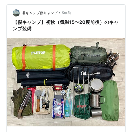
Snugpak(スナグパック) Amazon Amazonで調べる 楽天
•
市場で調べる Yahooショッピングで調べる posted with
君キャンプ僕キャンプ
5年前
カエレバ 沼ってこう…
【僕キャンプ】初秋（気温15〜20度前後）のキャ
ンプ装備