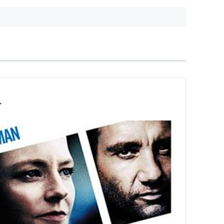
ックビデオを、スパ...
も早く発売されることになる。今
回は東...
ン