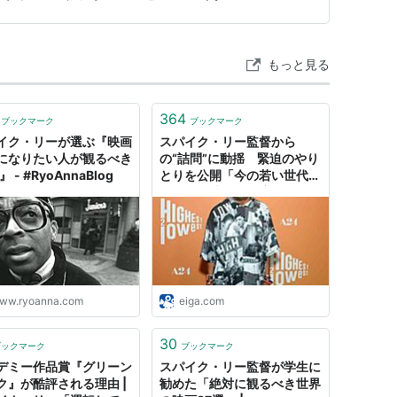
（1985） 出演、脚本、監督
（1982） 監督、脚本
もっと見る
364
ブックマーク
ブックマーク
イク・リーが選ぶ『映画
スパイク・リー監督から
になりたい人が観るべき
の“詰問”に動揺 緊迫のやり
』 - #RyoAnnaBlog
とりを公開「今の若い世代が
クロサワ映画を一度も観たこ
とがない？誰の責任だ？」
【ハリウッドコラム
vol.367】 : 映画ニュース -
映画.com
ww.ryoanna.com
eiga.com
30
ブックマーク
ブックマーク
デミー作品賞『グリーン
スパイク・リー監督が学生に
ク』が酷評される理由 |
勧めた「絶対に観るべき世界