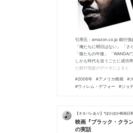
引用元：amazon.co.jp
「俺たちに明日はない」 「さ
「狼たちの午後」 「WANDA
しかも時代を追うごとに成功率
た銀行強盗のデータによると、
るという、、、成功率につい
#
2006年
#
アメリカ映画
#
に、もっと低いと思っていた
#
ウィレム・デフォー
#
ジョ
ら想像するに、実際には万引き
【ネタバレあり】*ぽかぽか映画日和
映画『ブラック・クラン
の実話