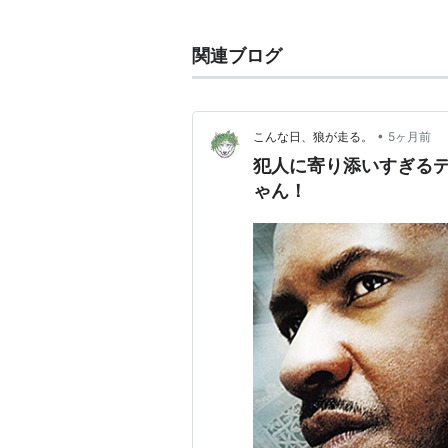
モアハウス大学卒業、ニューヨ
関連ブログ
主な作品
オールド・ボーイ
（2013） 監督
•
こんな日、狼が走る。
5ヶ月前
アリーケの詩
（うた）（2011）
犯人に寄り添いすぎる
セントアンナの奇跡
（2008） 
ゃん！
インサイド・マン
（2006） 監
それでも生きる子供たちへ
（20
セレブの種
（2004） 脚本、監
25時
（2002） 監督、製作
10ミニッツ・オールダー 人生の
ヴァニシング・チェイス
（200
キング・オブ・コメディ
（200
ワン・オン・ワン ファイナル・
ベストマン
（1999）＜未＞ 製作