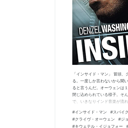
サマー・オブ・サム
（1999）
ラストゲーム
（1998） 監督、
ゲット・オン・ザ・バス
（199
モハメド・アリ かけがえのない
ガール6
（1996） 監督、出演、
ニュージャージー・ドライブ
（1
キング・オブ・フィルム／巨匠た
クロッカーズ
（1995） 監督、
ドロップ・スクワッド
（1994
「インサイド・マン」 冒頭、
クルックリン
（1994） 脚本、
る。一度しか言わないから聞
マルコムX
（1992） 脚本、製
ると言うんだ。オーウェンは
閉じ込められている様子。そ
ジャングル・フィーバー
（199
で、いきなりインド音楽が流
モ’・ベター・ブルース
（1990
生。サングラスにマスクで顔
ドゥ・ザ・ライト・シング
（19
#
インサイド・マン
#
スパイ
ダーがオーウェンと分かる。 
#
クライヴ・オーウェン
#
ジ
スクール・デイズ
（1988）＜
を要求。全員が強盗団と同じ服
#
キウェテル・イジョフォー