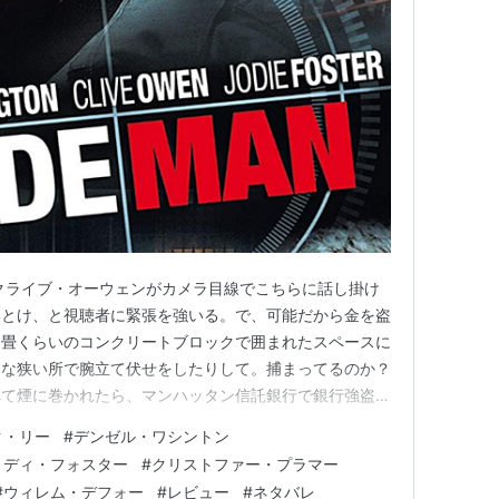
 監督、脚本、製作
製作、脚本
6） 製作総指揮、監督
日々
（1996） 出演
製作
995）＜未＞ 製作総指揮
ちの60秒
（1995）＜未＞ 監督
脚本、製作
）＜未＞ 製作総指揮
クライブ・オーウェンがカメラ目線でこちらに話し掛け
製作、出演、監督
いとけ、と視聴者に緊張を強いる。で、可能だから金を盗
作、監督、出演
１畳くらいのコンクリートブロックで囲まれたスペースに
んな狭い所で腕立て伏せをしたりして。捕まってるのか？
1） 出演、脚本、製作、監督
れて煙に巻かれたら、マンハッタン信託銀行で銀行強盗発
） 製作、監督、出演、脚本
は見えないけど、今さっきのカメラ目線からの流れでリー
89） 監督、製作、脚本、出演
ク・リー
#
デンゼル・ワシントン
強盗団は人質となった銀行スタッフ、客ら全員に着替え
ョディ・フォスター
#
クリストファー・プラマー
未＞ 出演、脚本、監督
装でサングラス＆マスク姿…
#
ウィレム・デフォー
#
レビュー
#
ネタバレ