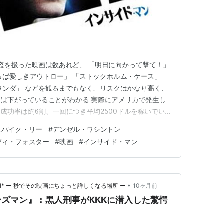
 銀行強盗を扱った映画は数あれど、 「明日に向かって撃て！」
らば愛しきアウトロー」 「ストックホルム・ケース」
/ワンダ」 などを観るまでもなく、リスクはかなり高く、
は下がっていることがわかる 実際にアメリカで発生し
成功率は約6割、一回につき平均2500ドルを稼いでい
ては（日本での成功率がほぼゼロであることから想像する
スパイク・リー
#
デンゼル・ワシントン
）にわかに信じ難いデータではあるけれど、奪った金額か
ディ・フォスター
#
映画
#
インサイド・マン
…
•
* ー 秒でその映画にちょっと詳しくなる場所 ー
10ヶ月前
ズマン』：黒人刑事がKKKに潜入した驚愕