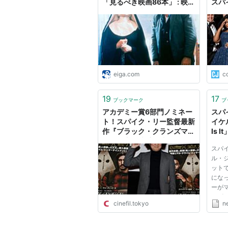
「見るべき映画86本」 : 映画
スパ
ニュース - 映画.com
映画
eiga.com
co
19
17
ブックマーク
ブ
アカデミー賞6部門ノミネー
スパ
ト！スパイク・リー監督最新
イケ
作『ブラック・クランズマ
Is It
ン』町山智浩氏が映画に見る
スパ
今のアメリカの危機を徹底解
ル・ジ
説！ - シネフィル - 映画とカ
ット
ルチャーWebマガジン
にな
ーが
のビ
cinefil.tokyo
ne
はマ
メンタ
流れる