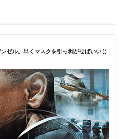
ーク大学映画学科卒
＜未＞ 製作総指揮
デンゼル。早くマスクを引っ剥がせばいいじ
監督、製作
督
05） 監督
督、製作
メビウス
（2002） 監督
1）＜未＞ 製作
0）＜未＞ 製作、監督、脚本
ゲーム
（2000）＜未＞ 製作