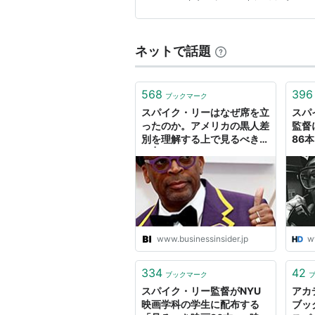
シーズ・ガッタ・ハヴ・イット
ジョーズ・バーバー・ショップ
ネットで話題
568
396
ブックマーク
スパイク・リーはなぜ席を立
スパ
ったのか。アメリカの黒人差
監督
別を理解する上で見るべき映
86本
画 | Business Insider
Japan
www.businessinsider.jp
w
334
42
ブックマーク
スパイク・リー監督がNYU
アカ
映画学科の学生に配布する
ブッ