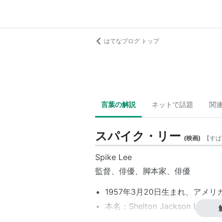
はてなブログ トップ
言葉の解説
ネットで話題
関
スパイク・リー
(
映画
)
【
すぱ
Spike Lee
監督、俳優、脚本家、俳優
1957年3月20日生まれ、アメ
本名：Shelton Jackson Lee
身長：168 cm