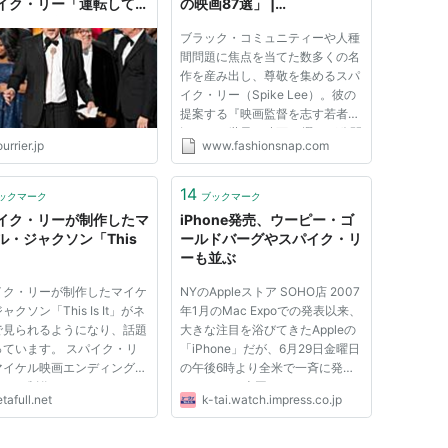
イク・リー「運転してる
の映画87選」 |
にいつも負けるな」
Fashionsnap.com
ブラック・コミュニティーや人種
間問題に焦点を当てた数多くの名
作を産み出し、尊敬を集めるスパ
イク・リー（Spike Lee）。彼の
提案する『映画監督を志す若者が
観るべき世界の映画87選』が公開
urrier.jp
www.fashionsnap.com
され、話題となっている。 この
『87選』は、ニューヨーク大学で
15年間教鞭をとってきた彼が、コ
14
ックマーク
ブックマーク
ースの初日に実際に学生たちに...
イク・リーが制作したマ
iPhone発売、ウーピー・ゴ
ル・ジャクソン「This
ールドバーグやスパイク・リ
」
ーも並ぶ
イク・リーが制作したマイケ
NYのAppleストア SOHO店 2007
ャクソン「This Is It」がネ
年1月のMac Expoでの発表以来、
で見られるようになり、話題
大きな注目を浴びてきたAppleの
っています。 スパイク・リ
「iPhone」だが、6月29日金曜日
マイケル映画エンディング曲
の午後6時より全米で一斉に発売
デオを制作。によると、これ
となった。 米国はアラスカやハ
tafull.net
k-tai.watch.impress.co.jp
イケル・ジャクソンのドキュ
ワイをのぞいた本土だけでも4つ
リー映画「THIS IS IT」で
の時間帯を持つ。そのため東海岸
未発表曲「This Is It」のミ
側は全米他都市に先駆けてもっと