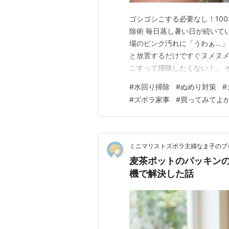
ゴシゴシこする必要なし！10
除術 毎日蒸し暑い日が続いて
場のピンク汚れに「うわぁ…」
と放置するだけですぐヌメヌ
こすって掃除したくない！」 
で今回は、触りたくないぬめり
#
水回り掃除
#
ぬめり対策
#
お掃除術5選」をご紹介します
#
ズボラ家事
#
買ってみてよ
け」「事前に防ぐだけ」のプチ
ミニマリストズボラ主婦なま子のブ
麦茶ポットのパッキン
機で解決した話