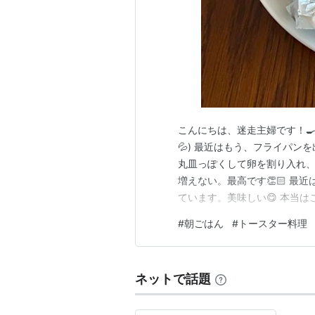
こんにちは、迷走主婦です！
💦) 最近はもう、フライパ
丸皿っぽくして卵を割り入れ、
増えない。最高です👏🏻 
ています。美味しい😋 本当
し美しく仕上がるのでしょう。
#
朝ごはん
#
トースター料理
的にこちらが勝ちます。 相変
思わなくなりました。笑 どう
ネットで話題