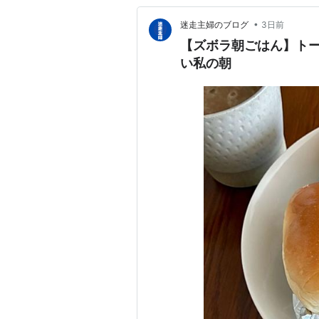
•
迷走主婦のブログ
3日前
【ズボラ朝ごはん】ト
い私の朝