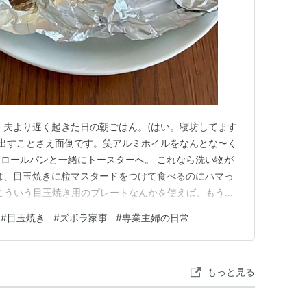
 夫より遅く起きた日の朝ごはん。(はい。寝坊してます
ンを出すことさえ面倒です。笑アルミホイルをなんとな〜く
ロールパンと一緒にトースターへ。 これなら洗い物が
最近は、目玉焼きに粒マスタードをつけて食べるのにハマっ
はこういう目玉焼き用のプレートなんかを使えば、もう少
 でも現実は、美しさ ＜ 洗い物を増やしたくない 圧倒
#
目玉焼き
#
ズボラ家事
#
専業主婦の日常
わらずトースターも汚いですが、毎日見ていると何とも
やってもオシャレに…
もっと見る