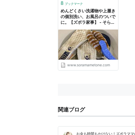
8
ブックマーク
めんどくさい洗濯物や上履き
の個別洗い、お風呂のついで
に。【ズボラ家事】 - そらま
めのおと
www.soramametone.com
関連ブログ
お金も時間もかけない！ズボラママ