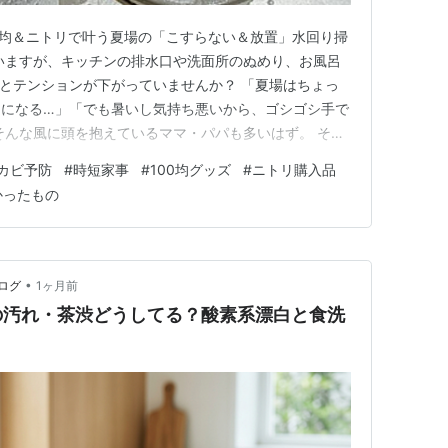
0均＆ニトリで叶う夏場の「こすらない＆放置」水回り掃
いますが、キッチンの排水口や洗面所のぬめり、お風呂
とテンションが下がっていませんか？ 「夏場はちょっ
メになる…」「でも暑いし気持ち悪いから、ゴシゴシ手で
そんな風に頭を抱えているママ・パパも多いはず。 そこ
やカビを撃退する「100均・ニトリで叶う放置＆予防の
カビ予防
#
時短家事
#
100均グッズ
#
ニトリ購入品
！ ゴシゴシこする面倒な家事は一切なし！「放置するだ
かったもの
プラ×時短テクで、…
•
ログ
1ヶ月前
の汚れ・茶渋どうしてる？酸素系漂白と食洗