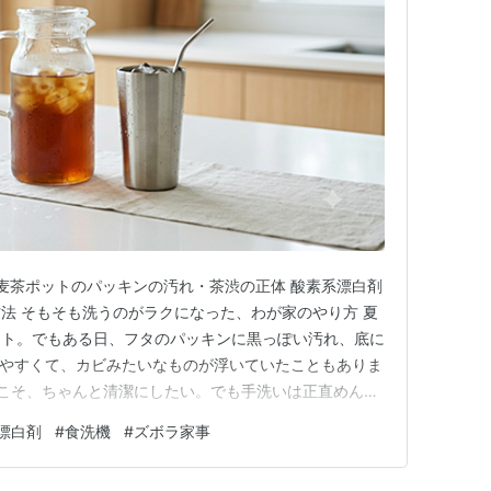
 麦茶ポットのパッキンの汚れ・茶渋の正体 酸素系漂白剤
法 そもそも洗うのがラクになった、わが家のやり方 夏
ット。でもある日、フタのパッキンに黒っぽい汚れ、底に
みやすくて、カビみたいなものが浮いていたこともありま
からこそ、ちゃんと清潔にしたい。でも手洗いは正直めんど
とラクのコツをまとめました。 なま子 麦茶の中に浮い
漂白剤
#
食洗機
#
ズボラ家事
ました😱 🫖 1. 麦茶ポット・水筒は意外と汚れがたま
れは「…