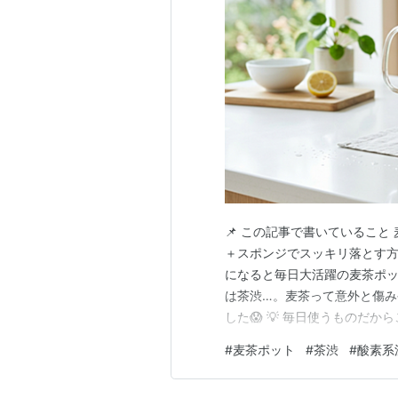
📌 この記事で書いていること
＋スポンジでスッキリ落とす方
になると毎日大活躍の麦茶ポ
は茶渋…。麦茶って意外と傷
した😱 💡 毎日使うものだ
う…。そんなわが家の落とし方
#
麦茶ポット
#
茶渋
#
酸素系
てた何か…見つけたときゾッとし
る 🧼 2. 茶渋・パッキンの汚