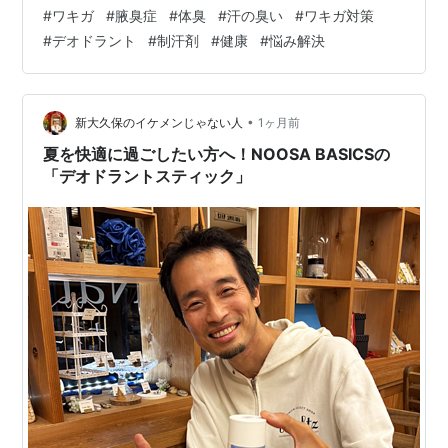
にデリケートな問題です。 特に夏場や満員電車、職場な
#
ワキガ
#
腋臭症
#
体臭
#
汗の臭い
#
ワキガ対策
どでは、ワキガの臭いが気になってしまうことがありま
#
デオドラント
#
制汗剤
#
健康
#
悩み解決
す。 一方で、ワキガは単純に「不潔だから臭う」という
ものではありません。 体質や汗腺の特徴が関係する場合
もあり、本人が自分の臭いに気づきにくいこともありま
す。 このブログでは、ワキガとは何か、自分で気づかな
•
新大久保のイケメンじゃない人
1ヶ月前
い理由、臭いが残る原因、効果的…
夏を快適に過ごしたい方へ！NOOSA BASICSの
「デオドラントスティック」