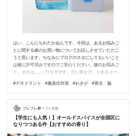
はい、こんにちわたかぬんです。今回は、あるお悩みご
とに関する嫁のお買い物についてお話しさせていただこ
うと思います。ちなみにブログのネタにしてもいいこと
は嫁に許可済みですのでご安心ください。嫁のお悩みご
と、それは………ワキガです。少し前まで、とあるメーカ
ーの制汗剤（デオドラント）を脇に塗って過ごしていた
#
デオドラント
#
腋臭症対策
#
わきが
#
香水 脇
嫁ですがこんな一言をもらしました。嫁「なんだろう、
この臭い………、嗅いだことのある臭い……」「ん？……
（嗅ぎ中）確かに！嗅いだことある臭いだ！」嫁は自分
•
の脇の臭いを嗅ぎながら、眉間に皺を作ります。僕とし
プレプレ🎁
7ヶ月前
ては早くお風呂に入ってもらいたいですが、この臭いが
【学生にも人気！】オールドスパイスが全国区に
何に似ているのか凄く気になっているのでしょう。…
なりつつある件【おすすめの香り】