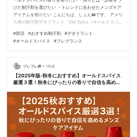
けた制汗剤を選びたい ・トレンドに合わせたメンズケア
アイテムを知りたい こんにちは、しょん🦝です。 アメリ
カ発の制汗剤デオドラント「Old Spice（オールドスパイ
ス）」に筆者がハマり、当ブログでオールドスパイスに
#
部活
#
おすすめ制汗剤
#
デオドラント
関連するレビューをいくつか執筆してきました。 上記記
#
オールドスパイス
#
フレグランス
事ではデオドラント以外にもボディウォッシュやシャン
プーも取り上げています。 今回は、オールドスパイスが
学生からの人気も高まっている点に注目した上で、おす
すめのオールドスパイスの香り（種類）を紹介していき
•
プレプレ🎁
1年前
ます！ オールドスパイスって…
【2025年版‐秋冬におすすめ】オールドスパイス
厳選３選！秋冬にぴったりの香りで自信を高める
メンズケアアイテム