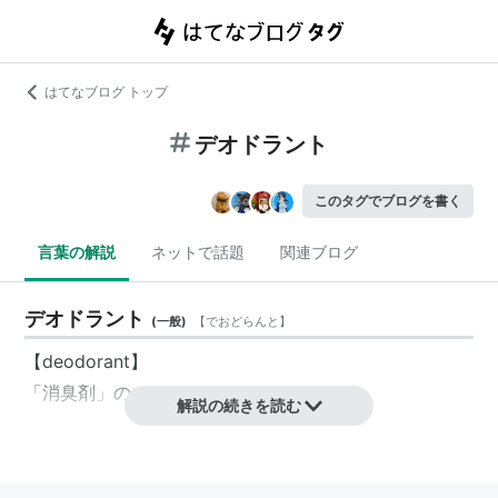
はてなブログ トップ
デオドラント
このタグでブログを書く
言葉の解説
ネットで話題
関連ブログ
デオドラント
(
一般
)
【
でおどらんと
】
【deodorant】
「
消臭剤
」のこと。
解説の続きを読む