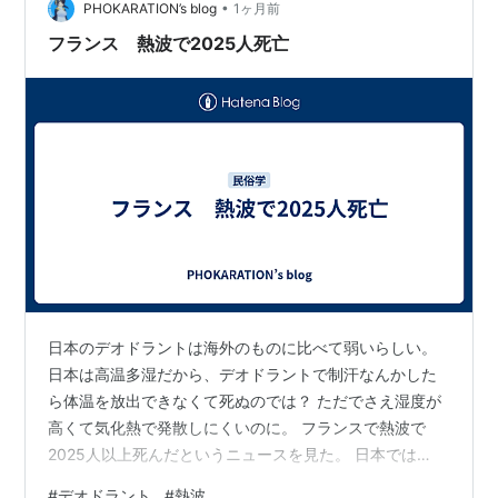
め、持ち運びも…
•
PHOKARATION’s blog
1ヶ月前
フランス 熱波で2025人死亡
日本のデオドラントは海外のものに比べて弱いらしい。
日本は高温多湿だから、デオドラントで制汗なんかした
ら体温を放出できなくて死ぬのでは？ ただでさえ湿度が
高くて気化熱で発散しにくいのに。 フランスで熱波で
2025人以上死んだというニュースを見た。 日本では
2025年の死傷者数は1681人で、うち死者は15人だっ
#
デオドラント
#
熱波