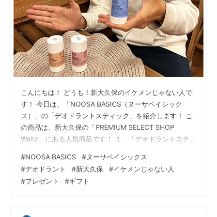
こんにちは！ どうも！新大久保のイケメンじゃない人で
す！ 今日は、「NOOSA BASICS（ヌーサベイシック
ス）」の「デオドラントスティック」を紹介します！ こ
の商品は、新大久保の「PREMIUM SELECT SHOP
Waltz」にある人気商品です！ １．「デオドラントステ
ィック」の魅力 この「デオドラントスティック」は、オ
#
NOOSA BASICS
#
ヌーサベイシックス
ーガニック植物成分を使用したスティックタイプのデオ
#
デオドラント
#
新大久保
#
イケメンじゃない人
ドラントバームです。 タピオカパウダーとカオリンクレ
#
プレゼント
#
ギフト
イが、汗や余分な皮脂を吸収し、お肌をさらりとした快
適な状態に保ちます。また、高保湿成分シアバターがお
肌に潤いを与えてくれます。 スティックタイプであるた