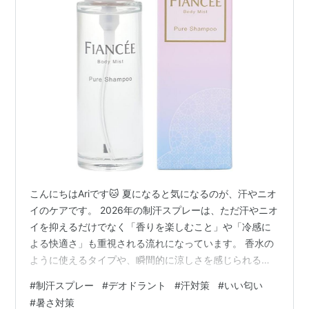
こんにちはAriです🐱 夏になると気になるのが、汗やニオ
イのケアです。 2026年の制汗スプレーは、ただ汗やニオ
イを抑えるだけでなく「香りを楽しむこと」や「冷感に
よる快適さ」も重視される流れになっています。 香水の
ように使えるタイプや、瞬間的に涼しさを感じられるタ
イプが人気です。 「どれを選べばいいのか分からない」
#
制汗スプレー
#
デオドラント
#
汗対策
#
いい匂い
「種類が多すぎて違いが分からない」 この記事では、実
#
暑さ対策