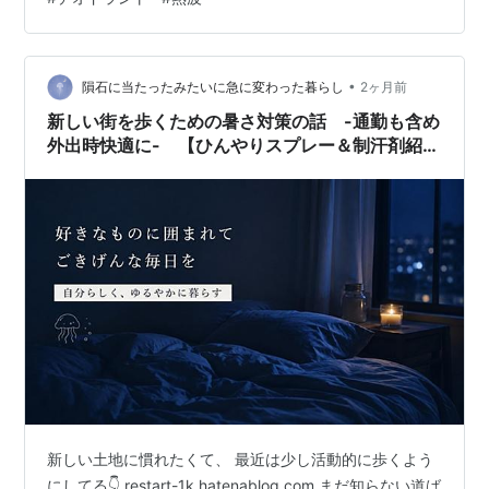
た。 ヨーロッパはエアコン普及率が低い フランスは
20％、東京は91% 日本はデオドラントで制汗するのでは
なく、汗をかいたら汗拭きシートで拭く文化。 エアコン
•
普及率が高いので基本的に汗をかかない＆汗をかいたら
隕石に当たったみたいに急に変わった暮らし
2ヶ月前
拭けばいい。 デオドラントで1日中制汗する理由がない。
新しい街を歩くための暑さ対策の話 -通勤も含め
あんま使ったことがないけ…
外出時快適に- 【ひんやりスプレー＆制汗剤紹
介】
新しい土地に慣れたくて、 最近は少し活動的に歩くよう
にしてる👇 restart-1k.hatenablog.com まだ知らない道ば