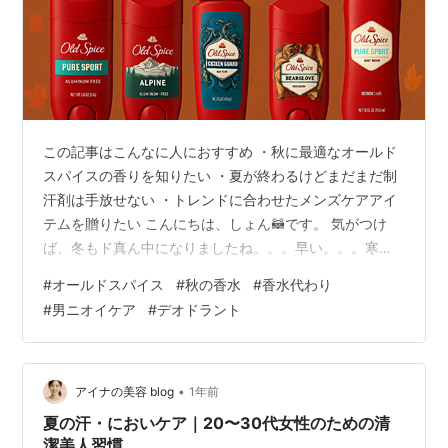
この記事はこんなに人におすすめ ・秋に最適なオールド
スパイスの香りを知りたい ・夏が終わるけどまだまだ制
汗剤は手放せない ・トレンドに合わせたメンズケアアイ
テムを贈りたい こんにちは、しょん🦝です。 気がつけ
ば、冬もド真ん中になりましたね。。。早い。。。寒い
季節とはいえ、天気の良い日中や、混み合う電車内は急
#
オールドスパイス
#
秋の香水
#
香水代わり
に暑く感じることもあり、蒸れた匂いも防ぎたいし、制
#
男ニオイケア
#
デオドラント
汗剤は秋冬も安心のために使っておきたいと考える方も
多いのではないでしょうか。 ただ、気づけは年末年始を
迎える今、夏をダイレクトに感じさせる香りよりは、秋
冬らしい爽やかかつエレガントな香りを纏っているほう
•
アイナの美容 blog
1年前
がお洒落ですよね。久しぶりに会う旧友と会…
夏の汗・においケア｜20〜30代女性のための清
潔美人習慣