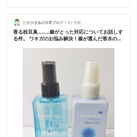
際に人気の制汗スプレーを 香り・冷感・高機能・無香料
タイプ別に整理して紹介しています。 自分の使うシーン
に合った制汗スプレー選びの参考にしてください。 香り
で選ばれているタイプ フィアンセ デオドラントスプレー
•
たかひきあの日常ブログ
5ヶ月前
ピュアシャンプー …
香る枝豆臭………嫁がとった対応についてお話しす
る件。 ワキガのお悩み解決！嫁が選んだ香水の秘
密 #腋臭