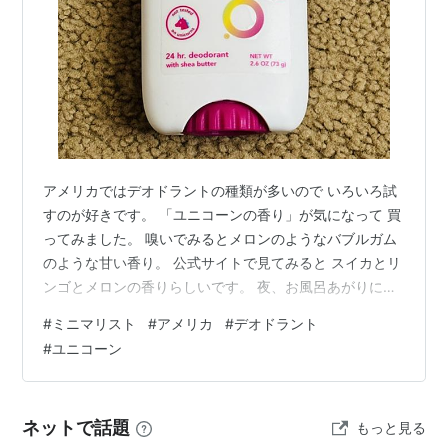
アメリカではデオドラントの種類が多いので いろいろ試
すのが好きです。 「ユニコーンの香り」が気になって 買
ってみました。 嗅いでみるとメロンのようなバブルガム
のような甘い香り。 公式サイトで見てみると スイカとリ
ンゴとメロンの香りらしいです。 夜、お風呂あがりにつ
けて 翌日の午後にワークアウトをしたけれど 汗臭くなり
#
ミニマリスト
#
アメリカ
#
デオドラント
ませんでした。 ランキング参加中【公式】2026年開設ブ
#
ユニコーン
ログ ランキング参加中ライフスタイル
ネットで話題
もっと見る