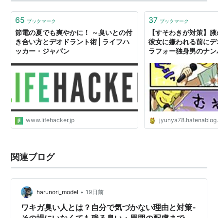
65
37
ブックマーク
ブックマーク
節電の夏でも爽やかに！ ～臭いとの付
【すそわきが対策】腋
き合い方とデオドラント術 | ライフハ
彼女に嫌われる前にデオ
ッカー・ジャパン
ラフォー独身男のナン
www.lifehacker.jp
jyunya78.hatenablog
関連ブログ
•
harunori_model
19日前
ワキガ臭い人とは？自分で気づかない理由と対策-