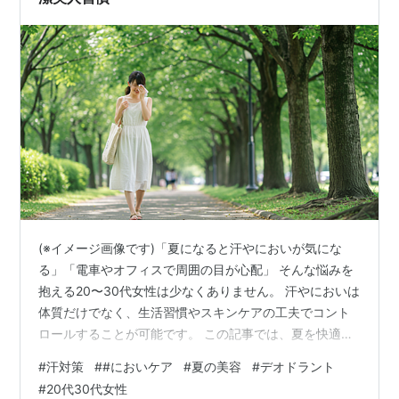
(※イメージ画像です)「夏になると汗やにおいが気にな
る」「電車やオフィスで周囲の目が心配」 そんな悩みを
抱える20〜30代女性は少なくありません。 汗やにおいは
体質だけでなく、生活習慣やスキンケアの工夫でコント
ロールすることが可能です。 この記事では、夏を快適に
過ごすための汗・においケアを徹底解説します。 1. 夏に
#
汗対策
#
#においケア
#
夏の美容
#
デオドラント
汗・においが気になる原因 2. 毎日の習慣でできる汗・に
#
20代30代女性
おい対策 ① 清潔を保つ ② デオドラントを活用 ③ 衣類