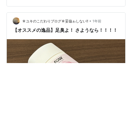
選び 3. 食生活で内側からにおいケア 4. 女性に多い汗・
におい悩みと解決法 ① 脇汗 ② 足のにおい ③ 頭皮のに
おい 5. 夏におすすめの汗・においケアアイテム …
•
☆ユキのこだわりブログ☆妥協ゎしない!!
1年前
【オススメの逸品】足臭よ！ さようなら！！！！
友達 足の臭いがやばくて、何か良いものはないですか？
ユキ 確かに、凄い臭ってますよね。ありますよ！ 友達