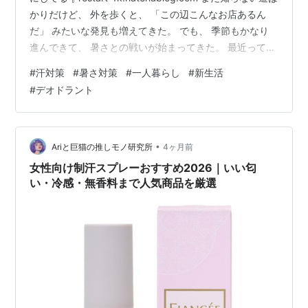
かりだけど、 外を歩くと、 「この辺こんなお店あるん
だ」 みたいな発見も増えてきた。 でも、 季節もかなり
進んできて、 暑さとの戦いが始まってきた。 最近って、
四季というより、 春？ 夏！！🌞🌞🌞 秋？ 冬！！⛄⛄⛄
#
汗対策
#
暑さ対策
#
一人暮らし
#
新生活
……みたいな感じじゃないですか？ 「二季」 とまでは言
#
デオドラント
わないけど、 かなり夏と冬が長い気がする。 皆さんは、
夏と冬だったらどっち派ですか？ 理由も気になる。 どう
にか少しでも快適に過ごしたくて、 色々試してる。 例え
ば、 服にひんやりスプレーをか…
•
Ariと巨猫の推しモノ研究所
4ヶ月前
女性向け制汗スプレーおすすめ2026｜いい匂
い・冷感・無香料まで人気商品を厳選