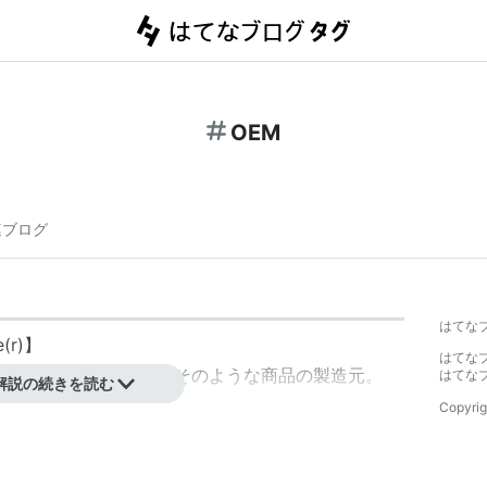
OEM
連ブログ
はてな
e(r)】
はてな
売られる商品。また、そのような商品の製造元。
はてな
解説の続きを読む
Copyrig