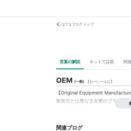
はてなブログ トップ
言葉の解説
ネットで話題
関
OEM
(
一般
)
【
おーいーえむ
】
【Original Equipment Manufactur
製造元とは異なる企業のブランドで
関連ブログ