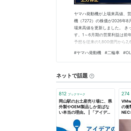
ヤマハ発動機が上場来高値、営業
機（7272）の株価が2026年
場来高値を更新しました。 きっ
す。1～6月期の営業利益は前年同
予想を従来の1,800億円から2
の決算で筆者がより重要だと考
#
ヤマハ発動機
#
二輪車
#
OL
に398億円もの営業赤字を計
の…
ネットで話題
812
274
ブックマーク
岡山駅のお土産売り場に、県
VM
外製やOEM製品しか並ばな
の衝
い本当の理由。 | 「アイデア
NE
のスープ」