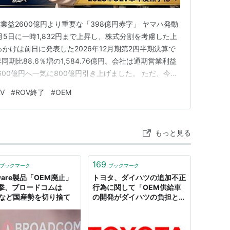
益2600億円より重要な「398億円赤字」 ヤマハ発動
8月5日に一時1,832円まで上昇し、株式分割を考慮した上
かけは前日に発表した2026年12月期第2四半期決算で
期比88.6％増の1,584.76億円。会社は通期営業利益
,600億円へ一気に800億円引き上げました。 ただ、今回
えるのは、好調な二輪車だけではありません。2025年
V
#
ROV終了
#
OEM
上したアウトドアランドビークル（OLV）事業で、赤字
もっと見る
169
ブックマーク
ブックマーク
ware製品「OEM廃止」
トヨタ、ダイハツの追加不正
撃、ブロードコムは
行為に関して「OEM供給車
Cなど国産勢を切り捨て
の開発がダイハツの負担とな
っていた可能性があり、認証
業務の状況を把握できていな
かったことを深く反省」