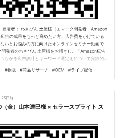
 登壇者： わさびん 土屋様（エマーク開発者・Amazon
on広告の成果をもっと高めたい方、広告費をかけている
らないとお悩みの方に向けたオンラインセミナー動画で
開発者のわさびん 土屋様をお招きし、「Amazon広告
につながる広告設計とキーワード選定術について実践的な
 セミナー前半では、「Amazon広告で最も重要なの
ト
#
物販
#
商品リサーチ
#
OEM
#
ライブ配信
TR・CVRである」という本質論を軸に、広告運用の正しい
•
25日前
0（金）山本達巳様 × セラースプライト ス