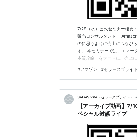
7/29（水）公式セミナー概要：
販売コンサルタント） Amaz
のに思うように売上につなが
す。 本セミナーでは、エマーク
本質攻略」をテーマに、売上
ノウハウを解説いただきました。
#
アマゾン
#
セラースプライ
はACOSやROASではなくC
考え方を解説しました…
SellerSprite（セラースプライト）
【アーカイブ動画】7/1
ペシャル対談ライブ