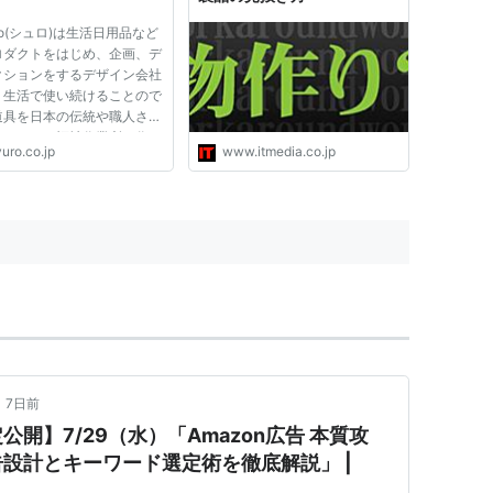
Ro(シュロ)は生活日用品など
ロダクトをはじめ、企画、デ
クションをするデザイン会社
。生活で使い続けることので
道具を日本の伝統や職人さん
術、または福祉作業所で作ら
uro.co.jp
www.itmedia.co.jp
ノなどをSyuRoのフィルタ
通して、違うジャンルの方々
っていただきながら、日常の
ンプロダクトとしてお伝...
•
7日前
開】7/29（水）「Amazon広告 本質攻
設計とキーワード選定術を徹底解説」 |