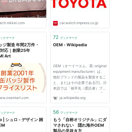
tech.nikkei.com
car.watch.impress.co.jp
72
ックマーク
ブックマーク
ッジ製造 年間2万件・
OEM - Wikipedia
M対応｜創業25年
I Art
OEM（オーイーエム、英: original
equipment manufacturer）は、
他社ブランドの製品を製造するこ
と、またはその企業である[1]。日
本語では「相手先（委託者）ブラ
ンド名製造」[2]、「納入先（委
ww.zeamiart.com
ja.wikipedia.org
託者）商標による受託製造」など
と訳される。 英語の原義では、
知的財産権（IP）を有する自社製
56
ブックマーク
ブックマーク
品を製造する事業者（manufact...
ro | シュロ - デザイン 雑
もう「自称オリジナル」にダ
EM
マされない 隠れ海外OEM
製品の見抜き方