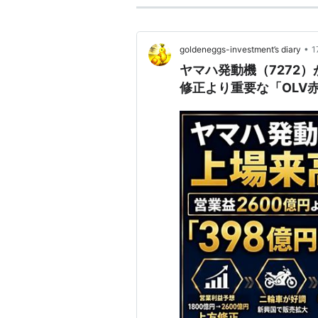
•
goldeneggs-investment’s diary
ヤマハ発動機（7272
修正より重要な「OLV