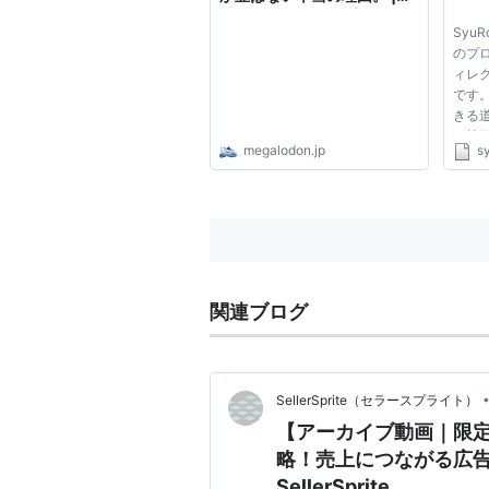
「アイデアのスープ」
Syu
のプ
ィレ
です
きる
の技
megalodon.jp
sy
れるモ
ーを
に知
デザイ
関連ブログ
SellerSprite（セラースプライト）
【アーカイブ動画｜限定公
略！売上につながる広告
SellerSprite