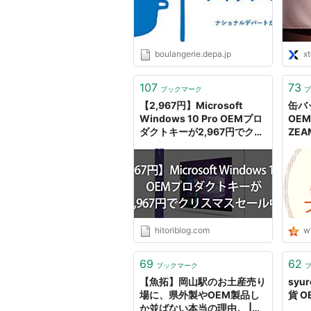
boulangerie.depa.jp
x
107
73
ブックマーク
ブ
【2,967円】Microsoft
缶バ
Windows 10 Pro OEMプロ
OE
ダクトキーが2,967円でクリ
ZEAM
スマスセール中（〜12/30）
hitoriblog.com
w
69
62
ブックマーク
【魚拓】岡山駅のお土産売り
syu
場に、県外製やOEM製品し
貨 O
か並ばない本当の理由。 |