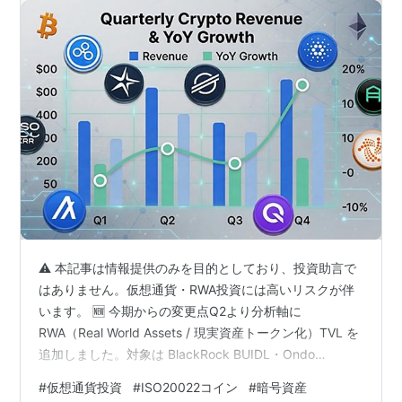
⚠️ 本記事は情報提供のみを目的としており、投資助言で
はありません。仮想通貨・RWA投資には高いリスクが伴
います。 🆕 今期からの変更点Q2より分析軸に
RWA（Real World Assets / 現実資産トークン化）TVL を
追加しました。対象は BlackRock BUIDL・Ondo
Finance・Spiko の3プロトコル。「暗号資産市場が恐怖
#
仮想通貨投資
#
ISO20022コイン
#
暗号資産
に陥るとき、機関マネーはRWAに逃避するのか」を定量