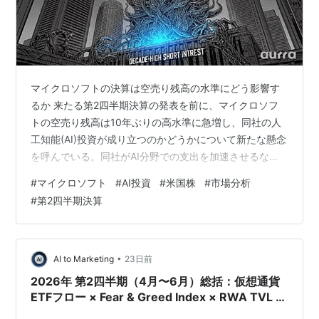
マイクロソフトの決算は空売り残高の水準にどう影響す
るか 来たる第2四半期決算の発表を前に、マイクロソフ
トの空売り残高は10年ぶりの高水準に急増し、同社の人
工知能(AI)投資が成り立つのかどうかについて新たな懸念
を呼んでいる。同社がAI分野での支出を加速させるな
か、市場アナリストはこうした支出の財務面での影響と
#
マイクロソフト
#
AI投資
#
米国株
#
市場分析
全体としての持続可能性の双方に疑問を投げかけてい
#
第2四半期決算
る。
•
AI to Marketing
23日前
2026年 第2四半期（4月〜6月）総括：仮想通貨
ETFフロー × Fear & Greed Index × RWA TVL 3
軸分析レポート