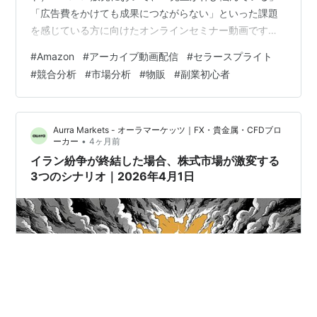
「広告費をかけても成果につながらない」といった課題
を感じている方に向けたオンラインセミナー動画です。
本セミナーでは、株式会社そばにより安井茉佑様をお招
#
Amazon
#
アーカイブ動画配信
#
セラースプライト
きし、「Amazonのプロが実践しているセラースプライト
#
競合分析
#
市場分析
#
物販
#
副業初心者
活用術3選！」をテーマに、Amazonで成果を出すために
欠かせない分析手法について実践的な視点から解説いた
だきました。 セミナー前半では、出品者数や商品数の増
Aurra Markets - オーラマーケッツ｜FX・貴金属・CFDブロ
加による競争激化や広告費の高騰といったAmazon市場の
•
ーカー
4ヶ月前
最新動向をもとに…
イラン紛争が終結した場合、株式市場が激変する
3つのシナリオ｜2026年4月1日