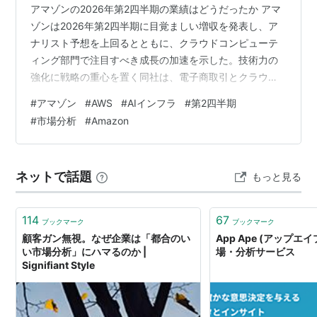
アマゾンの2026年第2四半期の業績はどうだったか アマ
ゾンは2026年第2四半期に目覚ましい増収を発表し、ア
ナリスト予想を上回るとともに、クラウドコンピューテ
ィング部門で注目すべき成長の加速を示した。技術力の
強化に戦略の重心を置く同社は、電子商取引とクラウド
サービスの双方でリーダーとしての地位を引き続き固め
#
アマゾン
#
AWS
#
AIインフラ
#
第2四半期
ている。
#
市場分析
#
Amazon
ネットで話題
もっと見る
114
67
ブックマーク
ブックマーク
顧客ガン無視。なぜ企業は「都合のい
App Ape (アップエイ
い市場分析」にハマるのか |
場・分析サービス
Signifiant Style