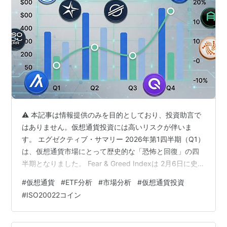
⚠️ 本記事は情報提供のみを目的としており、投資助言で
はありません。仮想通貨投資には高いリスクが伴いま
す。 エグゼクティブ・サマリー 2026年第1四半期（Q1）
は、仮想通貨市場にとって歴史的な「恐怖と回復」の四
半期となりました。 Fear & Greed Indexは 2月6日に史上
最低値「5」 を記録。これはTerra/LUNA崩壊時（6）、
#
仮想通貨
#
ETF分析
#
市場分析
#
仮想通貨投資
COVID暴落（8）、FTX破綻（10）をすべて下回る前例の
#
ISO20022コイン
ない水準です。一方、機関投資家はこの局面を逆張りの
機会と捉え、BTC ETFへの資金流入を継続。3月末には月
次でプラス転換を果たし、Q2への布石を打ちました。