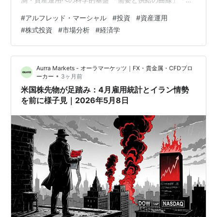
格弾力性」「消費者余剰」「外部経済」—— これらは現
#
アルフレッド・マーシャル
#
投資
#
資産運用
代の経済学教科書に必ず登場する基本概念です。 すべて
#
株式投資
#
市場分析
#
経済学
アルフレッド・マーシャルが体系化したものです。 ケイ
ンズの師でもあるマーシャルの理論は、企業の価格競争
力分析・ ブランド価値の定量評価・ネットワーク効果の
Aurra Markets - オーラマーケッツ｜FX・貴金属・CFDブロ
理解・株式市場の需給分析に 今日も直接…
•
ーカー
3ヶ月前
米国株先物が足踏み：4月雇用統計とイラン情勢
を前に様子見｜2026年5月8日