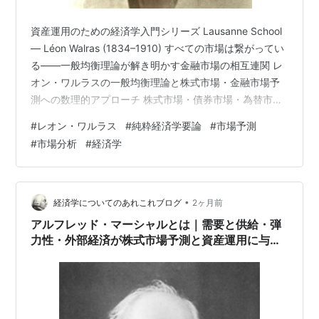
資産運用のための経済学入門シリーズ Lausanne School
— Léon Walras (1834–1910) すべての市場は繋がってい
る——一般均衡理論が解き明かす金融市場の相互連関 レ
オン・ワルラスの一般均衡理論と株式市場・金融市場予
測への数理的アプローチ 株式市場・債券市場・為替市
場・商品市場——これらは独立して動いているわけでは
#
レオン・ワルラス
#
純粋経済学要論
#
市場予測
ありません。 ある市場のショックは瞬時に他の市場へ波
#
市場分析
#
経済学
及します。 この「市場の相互連関」を世界で初めて数学
的に証明したのが、 フランスの経済学者レオン・ワルラ
スです。 彼の一般均衡理論は、現代の金融工学・計量経
済学・マクロプルーデンス政策の 理論的基盤とし…
•
経済学についてのあれこれブログ
2ヶ月前
アルフレッド・マーシャルとは｜需要と供給・弾
力性・外部経済が株式市場予測と資産運用に与え
る影響をわかりやすく解説