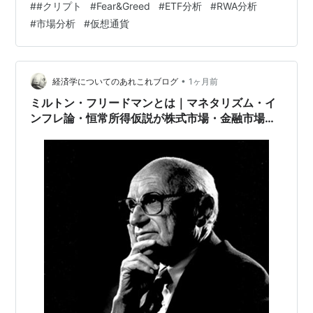
#
#クリプト
#
Fear&Greed
#
ETF分析
#
RWA分析
的に検証します。 エグゼクティブ・サマリー 2026年
#
市場分析
#
仮想通貨
Q2（4月〜6月）は、「4月の熱狂・5月の反転・6月の冷
却」という三段階のドラマが凝縮された四半期でした。4
月のBTC ETF月次流入…
•
経済学についてのあれこれブログ
1ヶ月前
ミルトン・フリードマンとは｜マネタリズム・イ
ンフレ論・恒常所得仮説が株式市場・金融市場予
測と資産運用に与える影響をわかりやすく解説