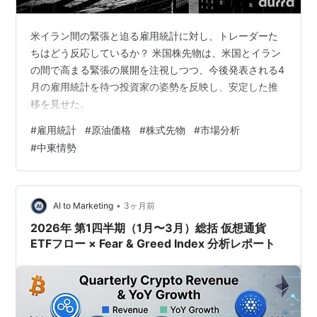
米イラン間の緊張と迫る雇用統計に対し、トレーダーた
ちはどう反応しているか？ 米国株先物は、米国とイラン
の間で高まる緊張の展開を注視しつつ、今後発表される4
月の雇用統計を待つ投資家の姿勢を反映し、安定した推
移を見せた。
#
雇用統計
#
原油価格
#
株式先物
#
市場分析
#
中東情勢
•
AI to Marketing
3ヶ月前
2026年 第1四半期（1月〜3月）総括 仮想通貨
ETFフロー × Fear & Greed Index 分析レポート