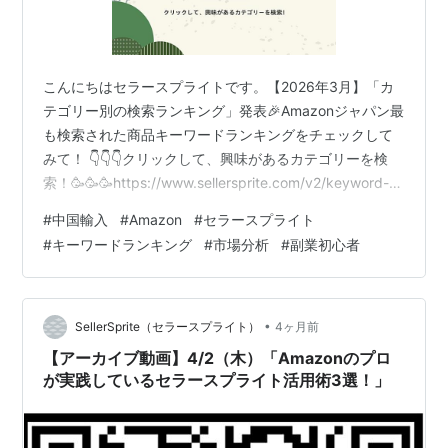
こんにちはセラースプライトです。【2026年3月】「カ
テゴリー別の検索ランキング」発表🎉Amazonジャパン最
も検索された商品キーワードランキングをチェックして
みて！ 👇👇👇クリックして、興味があるカテゴリーを検
索！🥳🥳🥳https://www.sellersprite.com/v2/keyword-
research セラースプライト拡張機能-ご利用ガイド：セラ
#
中国輸入
#
Amazon
#
セラースプライト
ースプライト拡張機能-ご利用ガイド ★170万人が使って
#
キーワードランキング
#
市場分析
#
副業初心者
いるセラースプライトAmazonキーワード最適化、ビッグ
データを用いた商品リサーチ分析ツール日本セラーに人
気NO.1のアマゾンツール！★ ★セラースプライト
HPhttps://ww…
•
SellerSprite（セラースプライト）
4ヶ月前
【アーカイブ動画】4/2（木）「Amazonのプロ
が実践しているセラースプライト活用術3選！」