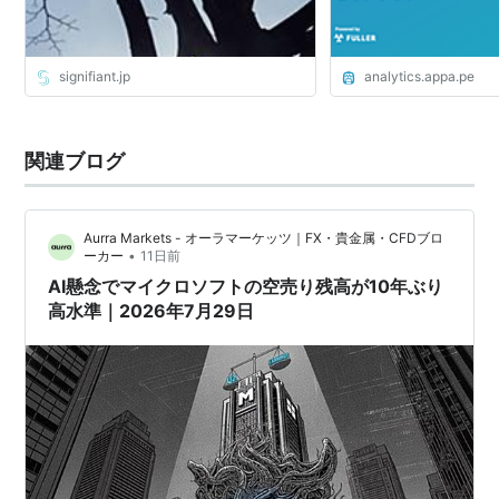
signifiant.jp
analytics.appa.pe
関連ブログ
Aurra Markets - オーラマーケッツ｜FX・貴金属・CFDブロ
•
ーカー
11日前
AI懸念でマイクロソフトの空売り残高が10年ぶり
高水準｜2026年7月29日