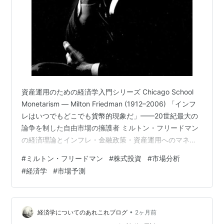
資産運用のための経済学入門シリーズ Chicago School
Monetarism — Milton Friedman (1912–2006) 「インフ
レはいつでもどこでも貨幣的現象だ」——20世紀最大の
論争を制した自由市場の擁護者 ミルトン・フリードマン
の経済理論とインフレ・金融政策・資産運用へのマネタ
リスト的アプローチ ケインズ経済学が全盛だった20世紀
#
ミルトン・フリードマン
#
株式投資
#
市場分析
半ば、孤独な戦いを続けた経済学者がいました。 シカゴ
#
経済学
#
市場予測
大学のミルトン・フリードマン——「政府の介入は経済
を救わない」「インフレは 貨幣供給の問題だ」と主張し
続けた彼は、1970年代のスタグフレーションが到来した
とき 正しかったことが証明さ…
•
経済学についてのあれこれブログ
2ヶ月前