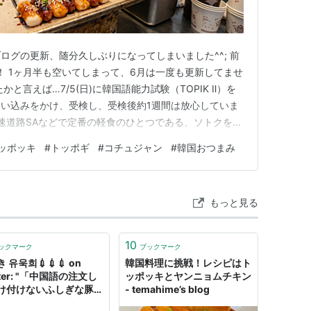
ログの更新、随分久しぶりになってしまいました^^; 前
！ 1ヶ月半も空いてしまって、6月は一度も更新してませ
と言えば…7/5(日)に韓国語能力試験（TOPIK Ⅱ）を
い込みをかけ、受検し、受検後約1週間は放心していま
高速道路SAなどで定番の軽食のひとつである、ソトクを家
たいと思います！ ソトクってどんなもん？ 材料 作り方
ッポッキ
#
トッポギ
#
コチュジャン
#
韓国おつまみ
ってどんなもん？ ソトクってさっきから言っていますが、
もっと見る
10
ックマーク
ブックマーク
 유욱희💉💉💉 on
韓国料理に挑戦！レシピはト
tter: "「中国語の注文し
ッポッキとヤンニョムチキン
け付けないふしぎな豚ま
- temahime’s blog
」や「韓国語の注文しか