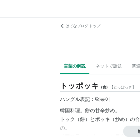
はてなブログ トップ
言葉の解説
ネットで話題
関
トッポッキ
(
食
)
【
とっぽっき
】
ハングル表記：떡볶이
韓国料理。餅の甘辛炒め。
トック（餅）とポッキ（炒め）の合
の。
韓国で最もポピュラーな屋台料理。