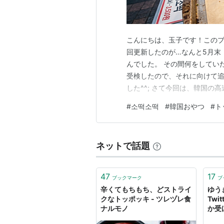
こんにちは、玉子です！このブ
回更新したのが…なんと5月末
んでした。 その間何をしていたか
受検したので、それに向けて追
した^^; さて今回は、韓国の
で簡単に作るレシピをシェアし
#
소떡소떡
#
韓国おやつ
#
ト
完成イメージ おわり ソトク
本来韓国では소떡소…
ネットで話題
47
17
ブックマーク
ブ
辛くてもちもち、どストライ
ゆうき
クなトッポッキ - ツレヅレ食
Twi
ナルモノ
か受
ん屋