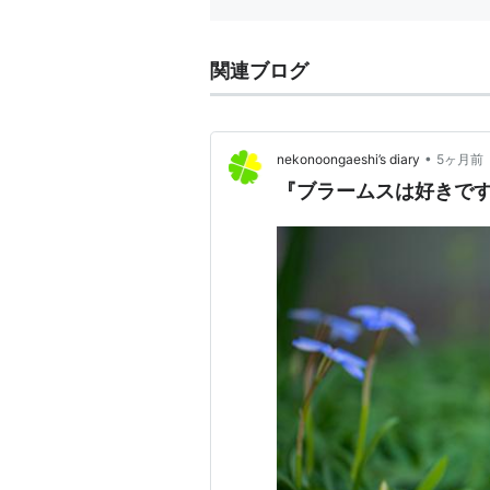
関連ブログ
•
nekonoongaeshi’s diary
5ヶ月前
『ブラームスは好きで