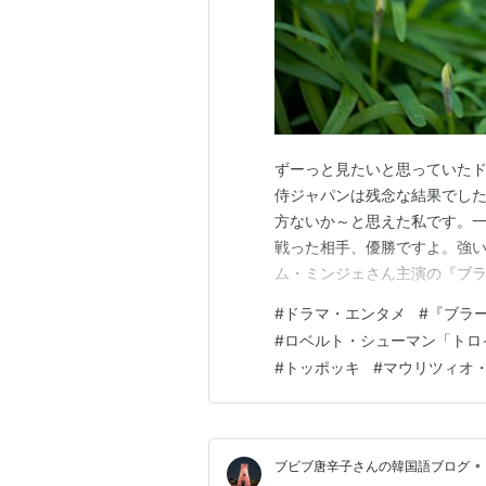
ずーっと見たいと思っていたドラ
侍ジャパンは残念な結果でし
方ないか～と思えた私です。
戦った相手、優勝ですよ。強い
ム・ミンジェさん主演の『ブラー
10月20日までSBSで放送さ
#
ドラマ・エンタメ
#
『ブラ
いのですが見逃しておりましたの
#
ロベルト・シューマン「トロ
１つです。 子供の頃か…
#
トッポッキ
#
マウリツィオ
•
ブビブ唐辛子さんの韓国語ブログ