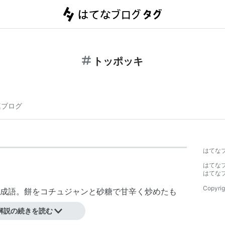
トッポッキ
連ブログ
はてな
はてな
はてな
Copyrig
成語。餅をコチュジャンと砂糖で甘辛く炒めたも
解説の続きを読む