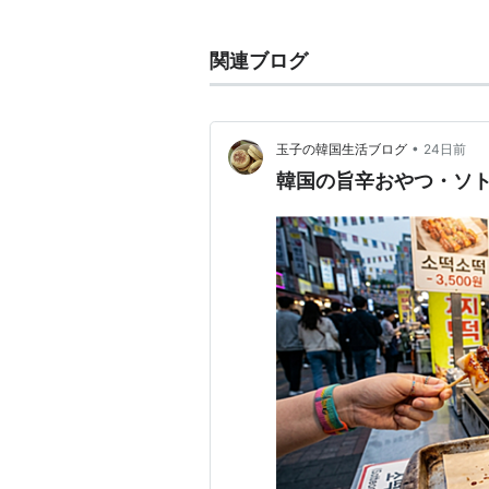
トッポキと表記することもある。
リスト::韓国料理
関連ブログ
•
玉子の韓国生活ブログ
24日前
韓国の旨辛おやつ・ソ