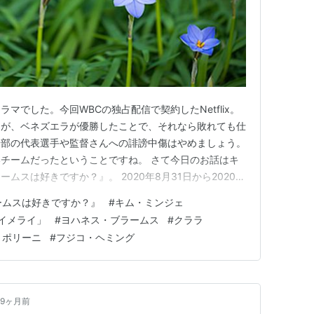
マでした。今回WBCの独占配信で契約したNetflix。
たが、ベネズエラが優勝したことで、それなら敗れても仕
一部の代表選手や監督さんへの誹謗中傷はやめましょう。
チームだったということですね。 さて今日のお話はキ
ムスは好きですか？』。 2020年8月31日から2020年
れていたドラマです。日本では翌年にCSで放送されたらし
ームスは好きですか？』
#
キム・ミンジェ
で、今回Netflixでとても楽しみにしていたドラマの
イメライ」
#
ヨハネス・ブラームス
#
クララ
・ポリーニ
#
フジコ・ヘミング
9ヶ月前