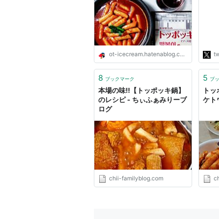
受け
ッキ
とし
の違
実験
http
ot-icecream.hatenablog.com
tw
8
5
ブックマーク
ブ
本場の味‼︎【トッポッキ鍋】
トッ
のレシピ - ちぃふぁみりーブ
ケト
ログ
chii-familyblog.com
c