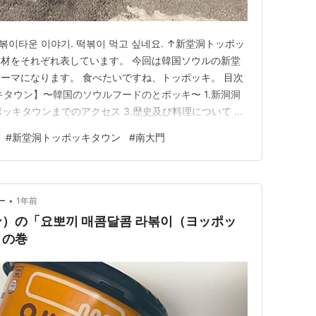
떡볶이타운 이야기. 떡볶이 먹고 싶네요. ↑新堂洞トッポッ
材をそれぞれ表しています。 今回は韓国ソウルの新堂
ーマになります。 食べたいですね、トッポッキ。 目次
キタウン】〜韓国のソウルフードのとポッキ〜 1.新洞洞
ポッキタウンまでのアクセス 3.歴史及び料理について 4.
め 1.新堂洞トッポッキタウンとは 新堂洞トッポッキタウン
#
新堂洞トッポッキタウン
#
南大門
地下鉄「新堂駅」付近にある韓国を代表するグルメのトッ
•
ー
1年前
）の「요뽀끼 매콤달콤 라볶이（ヨッポッ
」の巻