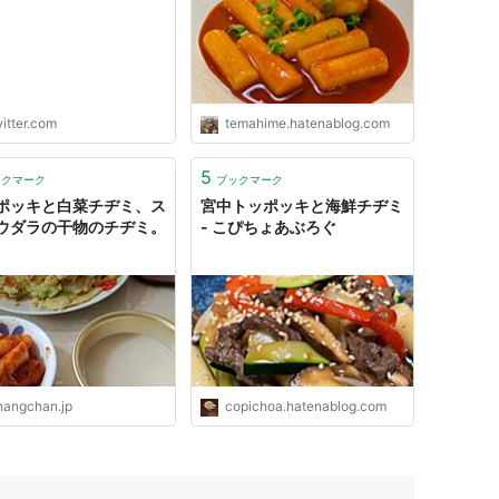
付けないふしぎなトッポ
屋」が同じようにあった
て、それに対するリプ欄
いを想像するという思考
。
s://t.co/IvKg5y9oqc"
itter.com
temahime.hatenablog.com
5
ックマーク
ブックマーク
ポッキと白菜チヂミ、ス
宮中トッポッキと海鮮チヂミ
ウダラの干物のチヂミ。
- こぴちょあぶろぐ
hangchan.jp
copichoa.hatenablog.com