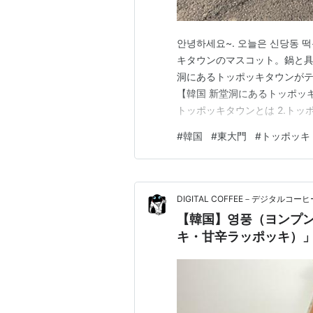
안녕하세요~. 오늘은 신당동 
キタウンのマスコット。鍋と具
洞にあるトッポッキタウンがテ
【韓国 新堂洞にあるトッポッ
トッポッキタウンとは 2.トッ
注意点 5.周辺の施設 6.まと
#
韓国
#
東大門
#
トッポッキ
（신당동 떡볶이타운）は、 
ポッキ…
DIGITAL COFFEE－デジタルコーヒ
【韓国】영풍（ヨンプン
キ・甘辛ラッポッキ）