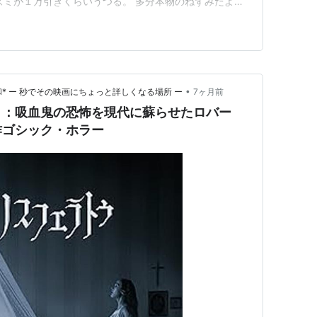
ズミが１万引きくらいうつる。 多分本物のねずみだよ
•
* ー 秒でその映画にちょっと詳しくなる場所 ー
7ヶ月前
』：吸血鬼の恐怖を現代に蘇らせたロバー
作ゴシック・ホラー