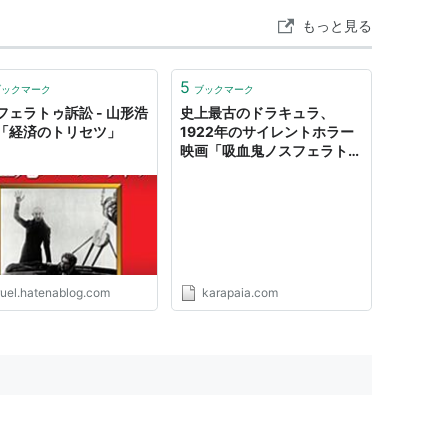
ト:
ポポル・ヴー
ーカー:
キングレコード
もっと見る
99/12/23
CD
を含むブログを見る
5
ブックマーク
ブックマーク
フェラトゥ訴訟 - 山形浩
史上最古のドラキュラ、
「経済のトリセツ」
1922年のサイレントホラー
映画「吸血鬼ノスフェラト
ゥ」を4分で。
ruel.hatenablog.com
karapaia.com