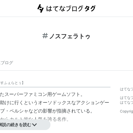
ノスフェラトゥ
連ブログ
のすふぇらとぅ
】
はてな
されたスーパーファミコン用ゲームソフト。
はてな
助けに行くというオーソドックスなアクションゲー
はてな
ブ・ペルシャなどの影響が指摘されている。
Copyrig
からカルト的な人気を誇る名作。
解説の続きを読む