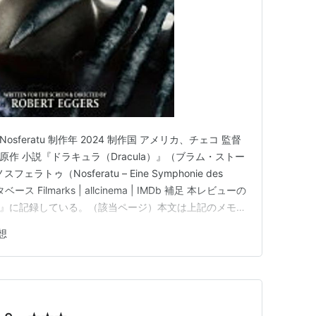
sferatu 制作年 2024 制作国 アメリカ、チェコ 監督
原作 小説『ドラキュラ（Dracula）』（ブラム・ストー
トゥ（Nosferatu – Eine Symphonie des
ース Filmarks | allcinema | IMDb 補足 本レビューの
rks』に記録している。（該当ページ）本文は上記のメモを
ものになる。とりたてて整えるところがなければほぼその
想