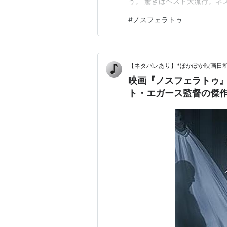
う。 驚きはベスト大流行。ネ
ね・・キャー。
#
ノスフェラトゥ
【ネタバレあり】*ぽかぽか映画日和
映画『ノスフェラトゥ
ト・エガース監督の傑