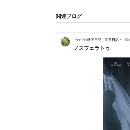
ノスフェラトゥ
(
映画
)
【
の
Nosferatu: Phantom der Nacht
関連ブログ
Nosferatu the Vampyre (英題)
リスト::外国の映画::題名::な行
1978年 西ドイツ/フランス
•
つれづれ映画日記・読書日記
16
F.W.ムルナウ
の「
吸血鬼ノスフェラ
ノスフェラトゥ
ノスフェラトゥ 
出版社/メーカー:
発売日:
2001/09/
メディア:
DVD
購入
: 2人
クリッ
この商品を含むブロ
スタッフ