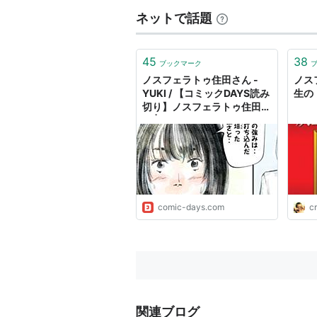
アーティス
ネットで話題
出版社/メ
発売日:
19
メディア:
この商品
45
38
ブックマーク
ノスフェラトゥ住田さん -
ノス
YUKI / 【コミックDAYS読み
生の
切り】ノスフェラトゥ住田さ
ん | コミックDAYS
comic-days.com
c
関連ブログ