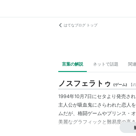
はてなブログ トップ
言葉の解説
ネットで話題
関
ノスフェラトゥ
(
ゲーム
)
【
1994年10月7日にセタより発売
主人公が吸血鬼にさらわれた恋人を
ムだが、格闘ゲームやプリンス・オ
美麗なグラフィックと難易度の高さ