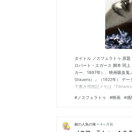
タイトル ノスフェラトゥ 原題 No
ロバート・エガース 脚本 同上 
カー、1897年）、映画吸血鬼ノスフェラ
Grauens）』（1922年） データベ
下書き用雑記メモは『Filma
きちんとした形に書き直した
#
ノスフェラトゥ
#
映画
#
感
ままのものをこ…
•
銀の人魚の海
4ヶ月前