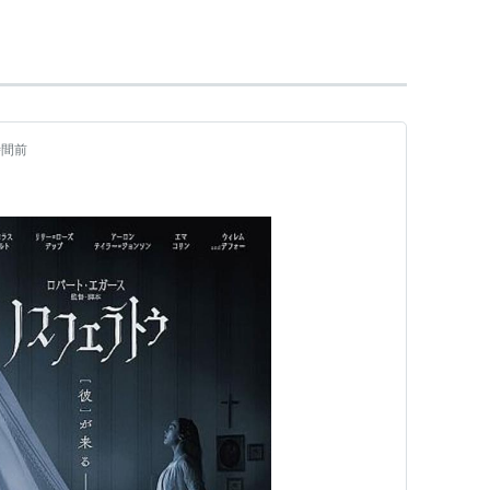
すふぇらとぅ
】
時間前
ートゥ
恐怖の交響曲」のリメイク
[DVD]
東北新社
26
ク
: 59回
グ (21件) を見る