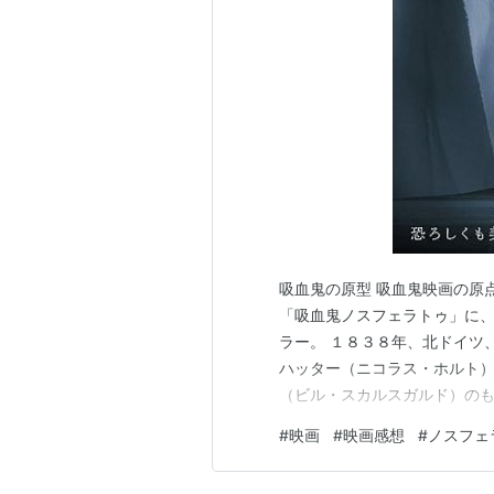
監督・制作：ヴェルナー・ヘルツォ
脚本：ヴェルナー・ヘルツォーク/F.
撮影：イェルク・シュミット＝ライ
音楽：ポポル・ヴー
出演
イザベル・アジャーニ
クラウス・キンスキー
ブルーノ・ガンツ
吸血鬼の原型 吸血鬼映画の原
「吸血鬼ノスフェラトゥ」に
ローランド・トパー
ラー。 １８３８年、北ドイツ
ワルター・ラーデンガスト
ハッター（ニコラス・ホルト
（ビル・スカルスガルド）の
サウンドトラック
奥地で、到着までに何日も要
#
映画
#
映画感想
#
ノスフェ
り着きます。 一方、トーマス
ノスフェ
は、夫の友人宅で過ごすこと