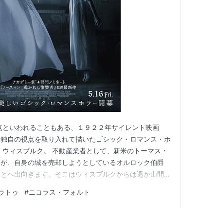
ーク
W.ムルナウ
トヴァイン
点といわれることもある、１９２２年サイレント映画
、独自の視点を取り入れて描いたゴシック・ロマンス・ホ
、ウィスブルク。 不動産業者として、新米のトーマス・
）が、自身の城を売却しようとしているオルロック伯爵
もとへ出向きます。そこはウィスブルクからは遥か山間の
し、トーマスはほとんど行き倒れのようになって城にたど
ラトゥ
#
ニコラス・フォルト
の不在中、彼の新妻エレン（リリー＝ローズ・デップ）
ラトゥ
になりますが、ある時から、夜に…