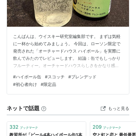
こんばんは、ウイスキー研究室編集部です。 まずは気軽
に一杯から始めてみましょう。 今回は、ローソン限定で
発売された「オーチャードハウス ハイボール」を実際に
飲んでみたのでレビューします。 結論：缶でもしっかり
フルーティー。オーチャードハウスらしさをかなり感じ
られる1本です まずは基本情報から。 ・350ml ・618円
#
ハイボール缶
#
スコッチ
#
ブレンデッド
・アルコール度数8％ 本来「オーチャードハウス」は、
#
初心者向け
#
限定品
コンパスボックスというボトラーズから発売されている
ブレンデッドウイスキーです。 今回のハイボール缶に
は、その「オーチャードハウス」の原酒が使われていま
ネットで話題
もっと見る
す。 名前の「オーチャード（果樹園）」の通り、フルー
ティーさ全開の味わいが特…
332
209
ブックマーク
ブックマーク
教習所が「ビール4本ハイボール缶1本
空と虹と恋と 最低最