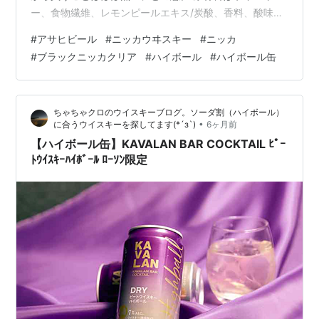
ー、食物繊維、レモンピールエキス/炭酸、香料、酸味
料、カラメル色素。 アルコール度数は７°。 淡い琥珀色
#
アサヒビール
#
ニッカウヰスキー
#
ニッカ
は「カラメル色素」のものか。 「レモンピールエキス」
#
ブラックニッカクリア
#
ハイボール
#
ハイボール缶
も入っているので、爽やかなホロ苦味と酸味もあり。 原
材料はスモーキー感を意図的に抑えた「ブラックニッカ
クリア」なので、クセが無く飲み易い。 商品の表記は
ちゃちゃクロのウイスキーブログ。ソーダ割（ハイボール）
「リキュール（発泡性）」「ハイボール」。 アルコール
•
に合うウイスキーを探してます(*´з`)
6ヶ月前
度数は高めなので、ストレートよりも…
【ハイボール缶】KAVALAN BAR COCKTAIL ﾋﾟｰ
ﾄｳｲｽｷｰﾊｲﾎﾞｰﾙ ﾛｰｿﾝ限定