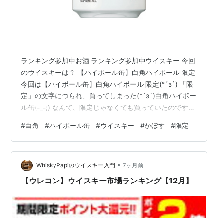
ランキング参加中お酒 ランキング参加中ウイスキー 今回
のウイスキーは？ 【ハイボール缶】白角ハイボール 限定
今回は【ハイボール缶】白角ハイボール 限定(*´з`) 「限
定」の文字につられ、買ってしまった(*´з`)白角ハイボー
ル缶(-_-;) なんて、限定じゃなくても買っていたのです
が… 白角のボトルはすごい昔に買った事が有るような無
#
白角
#
ハイボール缶
#
ウイスキー
#
かぼす
#
限定
いような(*´з`)
•
WhiskyPapiのウイスキー入門
7ヶ月前
【ウレコン】ウイスキー市場ランキング【12月】