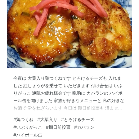
今夜は 大葉入り鶏つくねです とろけるチーズも 入れま
した 紅しょうがを乗せて いただきます 付け合せは いぶ
りがっこ 通院お疲れ様会です 晩酌に カバランの ハイボ
ール缶を開けました 家族が好きなメニューと 私の好きな
お酒で 労をねぎらいます 今日は 期日前投票も 済ませて
きました 前回の参院選は やたらと賑わっていましたが
#
鶏つくね
#
大葉入り
#
とろけるチーズ
今回は 係員の視線が痛いくらいの 人の入りです 投票率
#
いぶりがっこ
#
期日前投票
#
カバラン
は あまり期待 できないかもしれません 特に 自分のよう
#
ハイボール缶
な世代の女性は いつの選挙でも あまり見かけないのが残