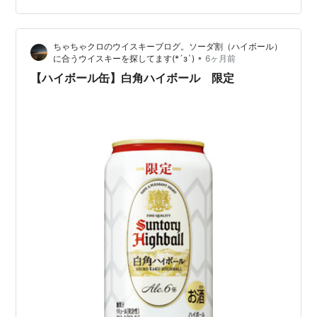
念です いろいろ思うところはありますが 何にせよ もう
少し投票の ハードルが下がるといいですよね 本日も …
ちゃちゃクロのウイスキーブログ。ソーダ割（ハイボール）
•
に合うウイスキーを探してます(*´з`)
6ヶ月前
【ハイボール缶】白角ハイボール 限定