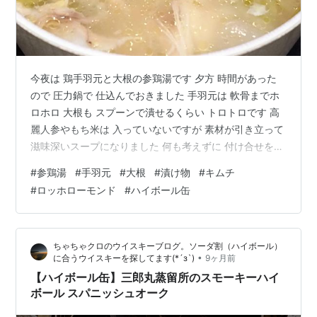
今夜は 鶏手羽元と大根の参鶏湯です 夕方 時間があった
ので 圧力鍋で 仕込んでおきました 手羽元は 軟骨までホ
ロホロ 大根も スプーンで潰せるくらい トロトロです 高
麗人参やもち米は 入っていないですが 素材が引き立って
滋味深いスープになりました 何も考えずに 付け合せを用
意したので 大根かぶりの 漬け物 ちなみに 味付けは はち
#
参鶏湯
#
手羽元
#
大根
#
漬け物
#
キムチ
みつとお酢と 生タイプの 梅しそふりかけです 昨夜 仕込
#
ロッホローモンド
#
ハイボール缶
んでました あとは 僕の大好きなキムチ いつも牛角キム
チなので 初めて食べます 辛かったです 参鶏湯の味変に
なるので 相性は とても良かったです 晩酌は ロッホロー
ちゃちゃクロのウイスキーブログ。ソーダ割（ハイボール）
モンド ハイボール缶 ロッホローモンド 12年…
•
に合うウイスキーを探してます(*´з`)
9ヶ月前
【ハイボール缶】三郎丸蒸留所のスモーキーハイ
ボール スパニッシュオーク