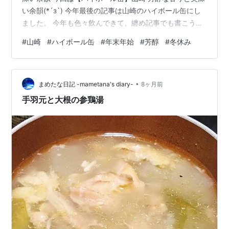
い余韻(*´з`) 今年最後の記事は山崎のハイボール缶にし
ました。 今年も色々飲んできて、纏め記事でも書こうか
と思いましたが、そこまでの時間が取れず断念(-_-;) 前々
#
山崎
#
ハイボール缶
#
年末年始
#
芳醇
#
冬休み
から出ると知っていた為、今回は焦らず購入できました
(*´з`) 今回は税別750円とかなり高い！ にも拘わらず、
クリスマス・年末年始が絡んでいるせいか飛ぶように売
•
れていました(*´з`) 私も3本ほど購入しました(*´з`) 相変
まめたな日記 -mametana's diary-
8ヶ月前
わらずサントリーの販売戦略は上手いです…
手羽元と大根の参鶏湯