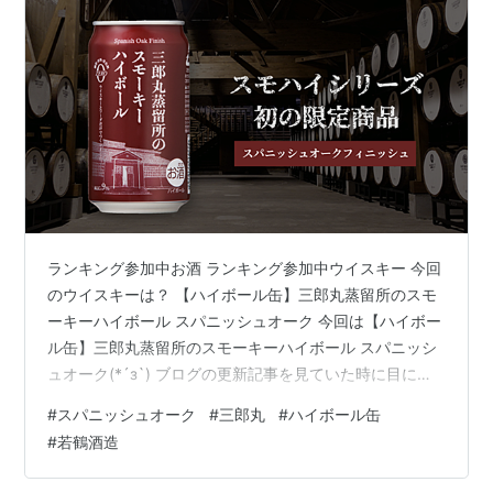
ランキング参加中お酒 ランキング参加中ウイスキー 今回
のウイスキーは？ 【ハイボール缶】三郎丸蒸留所のスモ
ーキーハイボール スパニッシュオーク 今回は【ハイボー
ル缶】三郎丸蒸留所のスモーキーハイボール スパニッシ
ュオーク(*´з`) ブログの更新記事を見ていた時に目に留
まった「zeekさん」の記事 www.zeek-goe.xyz 「ロー
#
スパニッシュオーク
#
三郎丸
#
ハイボール缶
ソン」で今度は「三郎丸」！ え！！！マジですか！！！
#
若鶴酒造
と、急いで買ってきました(*´з`)