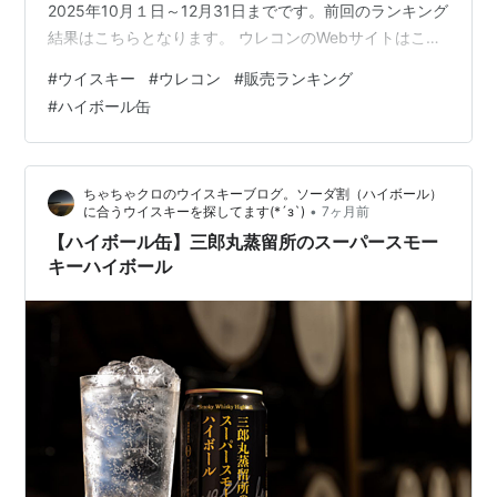
2025年10月１日～12月31日までです。前回のランキング
結果はこちらとなります。 ウレコンのWebサイトはこち
らです。また、ウイスキーの売れ筋ランキングはこちら
#
ウイスキー
#
ウレコン
#
販売ランキング
となります。 それでは順位を見てみましょう。１位は角
#
ハイボール缶
瓶 700ml２位はブラックニッカ クリア 瓶 700ml３位は
トリス クラシック 700mlとなりました。 上位3位は、前
回と同じ順位となりました。 前回９位のバランタイン フ
ちゃちゃクロのウイスキーブログ。ソーダ割（ハイボール）
ァイネスト 40度 700mlが10位に残り…
•
に合うウイスキーを探してます(*´з`)
7ヶ月前
【ハイボール缶】三郎丸蒸留所のスーパースモー
キーハイボール