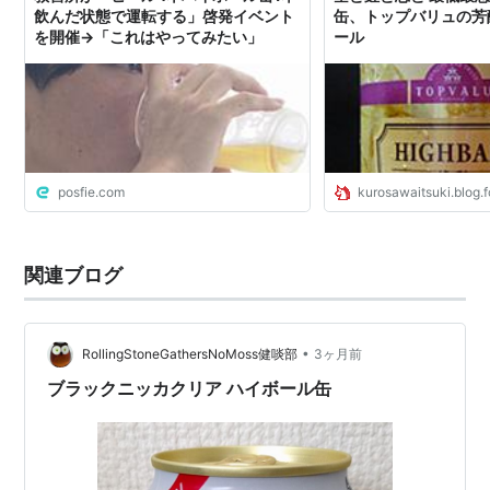
飲んだ状態で運転する」啓発イベント
缶、トップバリュの芳
を開催→「これはやってみたい」
ール
posfie.com
kurosawaitsuki.blog.
関連ブログ
•
RollingStoneGathersNoMoss健啖部
3ヶ月前
ブラックニッカクリア ハイボール缶