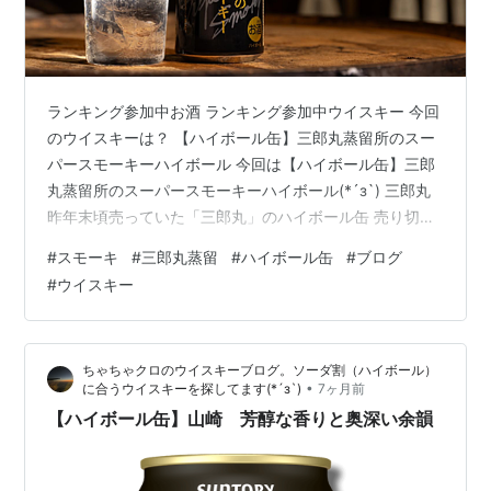
ランキング参加中お酒 ランキング参加中ウイスキー 今回
のウイスキーは？ 【ハイボール缶】三郎丸蒸留所のスー
パースモーキーハイボール 今回は【ハイボール缶】三郎
丸蒸留所のスーパースモーキーハイボール(*´з`) 三郎丸
昨年末頃売っていた「三郎丸」のハイボール缶 売り切れ
る前に買う事が出来てラッキーでした(*´з`)
#
スモーキ
#
三郎丸蒸留
#
ハイボール缶
#
ブログ
#
ウイスキー
ちゃちゃクロのウイスキーブログ。ソーダ割（ハイボール）
•
に合うウイスキーを探してます(*´з`)
7ヶ月前
【ハイボール缶】山崎 芳醇な香りと奥深い余韻