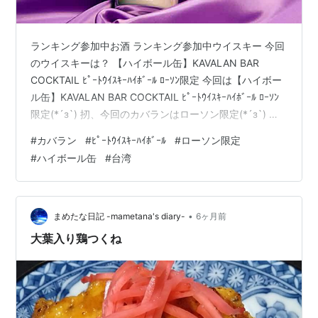
ランキング参加中お酒 ランキング参加中ウイスキー 今回
のウイスキーは？ 【ハイボール缶】KAVALAN BAR
COCKTAIL ﾋﾟｰﾄｳｲｽｷｰﾊｲﾎﾞｰﾙ ﾛｰｿﾝ限定 今回は【ハイボー
ル缶】KAVALAN BAR COCKTAIL ﾋﾟｰﾄｳｲｽｷｰﾊｲﾎﾞｰﾙ ﾛｰｿﾝ
限定(*´з`) 扨、今回のカバランはローソン限定(*´з`) ロ
ーソン限定 私の中で一番寄りにくいコンビ二なのがロー
#
カバラン
#
ﾋﾟｰﾄｳｲｽｷｰﾊｲﾎﾞｰﾙ
#
ローソン限定
ソンの為、どうしても気付くのが遅くなります(-_-;) が、
#
ハイボール缶
#
台湾
今回もzeekさんのお陰で気づけました(*´з`) www.zeek-
goe.xyz いやー助かりました<m(__)m>
•
まめたな日記 -mametana's diary-
6ヶ月前
大葉入り鶏つくね