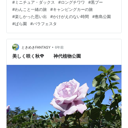
#
ミニチュア・ダックス
#
ロングチワワ
#
黒プー
おネンネでしたよ！ そして〜着いた場所は前橋市敷島公
#
わんこと一緒の旅
#
キャンピングカーの旅
園[ばら園]。。 ただ、ちょうどお昼時だったので、公園
#
楽しかった思い出
#
かけがえのない時間
#
敷島公園
の真向かいのわんこOKのメイトカフェでランチ。。 ラン
#
ばら園
#
バラフェスタ
チが終わると、道路を超えるともう公園なので、お庭み
たいな感覚でしたね〜♪ この敷島公園はかなり広くて、秋
らしい風情もある景色に満喫させ…
•
ときめきFANTASY
6年前
美しく咲く秋🌹 神代植物公園