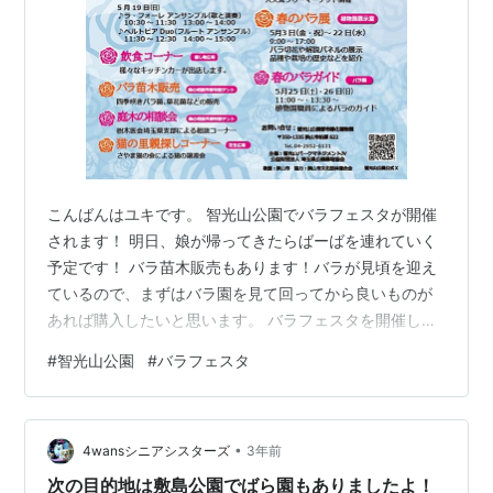
こんばんはユキです。 智光山公園でバラフェスタが開催
されます！ 明日、娘が帰ってきたらばーばを連れていく
予定です！ バラ苗木販売もあります！バラが見頃を迎え
ているので、まずはバラ園を見て回ってから良いものが
あれば購入したいと思います。 バラフェスタを開催しま
す！ | 智光山公園 | 公益財団法人埼玉県公園緑地協会
#
智光山公園
#
バラフェスタ
(parks.or.jp) 良いバラがあった場合、お家に土はあるけ
ど、大きな鉢が無いので買ってこないといけないな。 今
から楽しみです ♪ (*'ω'*) ｶｯﾃｸﾚﾙｶﾅ? t-s-
•
life.hatenablog.com t-s-life.hatenablog.com t-s-lif…
4wansシニアシスターズ
3年前
次の目的地は敷島公園でばら園もありましたよ！