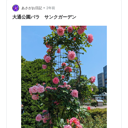
クが付いていないので、自分の鼻で確かめます。花びら
•
は、枚数が多いものが半分以上です。 身を屈めて新種の
あさがお日記
2年前
花壇を歩いた結果、優勝は、スパイシーな香りの2509F
大通公園バラ サンクガーデン
に決まりました。…