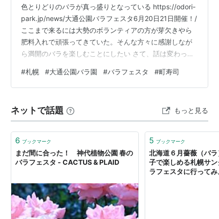
色とりどりのバラが真っ盛りとなっている https://odori-
park.jp/news/大通公園バラフェスタ6月20日21日開催！/
ここまで来るには大勢のボランティアの方が芽欠きやら
肥料入れで頑張ってきていた。そんな方々に感謝しなが
ら満開のバラを楽しむことにしたい さて、話は変わって
札幌もようやく暖かくなってきた そんな雰囲気にも誘わ
#
札幌
#
大通公園バラ園
#
バラフェスタ
#
町寿司
れて我が家の２０歳のワンコを寝かし付け、今回札幌に
来て初めての回らない寿司屋に出かけてみた この２拠点
生活を始めて以来あちこちのお寿司屋さんを試してはい
ネットで話題
もっと見る
るものの、高級店と回転寿司の間にあって町寿司がどん
どん消えていっているのは寂しい限り それでも何とか頑
張…
6
5
ブックマーク
ブックマーク
まだ間に合った！ 神代植物公園 春の
北海道６月薔薇（バラ
バラフェスタ - CACTUS & PLAID
子で楽しめる札幌サン
ラフェスタに行ってみ