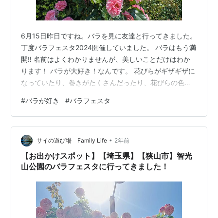
6月15日昨日ですね。バラを見に友達と行ってきました。
丁度バラフェスタ2024開催していました。 バラはもう満
開‼ 名前はよくわかりませんが、美しいことだけはわか
ります！ バラが大好き！なんです。 花びらがギザギザに
なっていたり、巻きがたくさんだったり、花びらの色が
二色だったり、色も形も様々で大興奮でした。 もちろん
#
バラが好き
#
バラフェスタ
普通のバラもだあいすき。 真紅の大輪のバラ。いいです
ね～。 こんな満開の日に見に行けて私ってついてる～ 場
所：札幌市中央区大通り西12丁目 アース渦巻香 蚊取り線
•
香 プロプレミアム 缶入 蚊 駆除(30巻入*3缶セット)【ア
サイの遊び場 Family Life
2年前
ース渦巻香】価格: 2278 円楽天で詳細を見る
【お出かけスポット】【埼玉県】【狭山市】智光
山公園のバラフェスタに行ってきました！