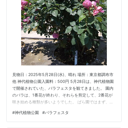
見物日：2025年5月28日(水)、晴れ 場所：東京都調布市
他 神代植物公園入園料：500円 5月28日は、神代植物園
で開催されていた、バラフェスタを観てきました。 園内
のバラは、1番花が終わり、それらを剪定して、2番花が
咲き始める種類が多いようでした。 ばら園ではまず、ま
だ品種名が付いていない、新種の花を観て、自称「バラ
#
神代植物公園
#
バラフェスタ
の香り品評会」も行います。 木の前には、名前の代わり
に、番号札が立てられています。 番号札には、香りマー