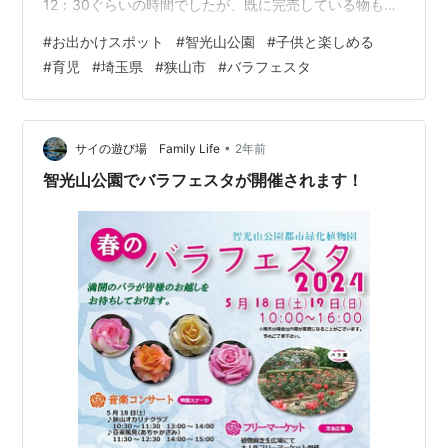
12：30ぐらいの時間でしたが、既に完売している物もあ
りました。 家にはオレンジ色と黄色のバラが無いので良
#
お出かけスポット
#
智光山公園
#
子供と楽しめる
い物があればいいな～。四季咲きが欲しいな～。 日差し
#
育児
#
埼玉県
#
狭山市
#
バラフェスタ
が強くてスマホの画面が良く見えない💦うまく撮れてい
ればいいなと思いながら写していました。 バラ園を見て
いきます。 娘の視点だとこんな感じで世界が見えている
んですね。 オドゥール ダムール 強香で病気に強い！ で
•
サイの遊び場 Family Life
2年前
も、繰り返し咲き。四季咲…
智光山公園でバラフェスタが開催されます！