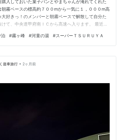
日購入しておいた菓子パンとやまちゃんが淹れてくれた
は朝霧ベースの標高約７００mから一気に１，０００m高
ｍ大好きっ！のメンバーと朝霧ベースで解散して自分た
抜けて、中央道甲府南ＩＣから高速へ入ります。 最近山
部横断道を北上するのですが、今日は久しぶりに 朝霧
中泊
#
霧ヶ峰
#
河童の湯
#
スーパーＴＳＵＲＵＹＡ
 甲府南ＩＣから一気に諏訪ＩＣまで走り、高速を降り
SURUYA(つる…
•
く遊車旅行
2ヶ月前