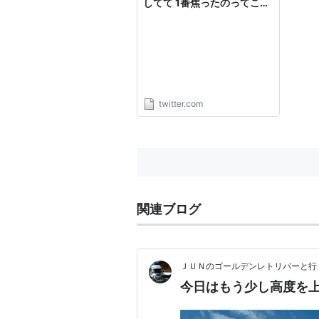
してて 1番焦ったのってこの
時だったかもしれない
https://t.co/RnqB9Yt1Sc"
twitter.com
関連ブログ
ＪＵＮのゴールデンレトリバーと行
今日はもう少し高度を