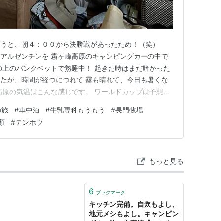
言うと、朝４：００から決勝戦があったため！（笑）
アルゼンチンを 霧ヶ峰高原のキャンピングカーの中で
の上のバンクベットで熟睡中！ 起きた時はまだ暗かった
たが、時間が経つにつれて 霧も晴れて、今日も暑くな
高原の気温はこんな感じです。 ワールドカップは予想通
たね。 ちょっとアルゼンチンが非紳士的な振る舞いが
の旅
#
車中泊
#
牛乳専科もうもう
#
長門牧場
ってしまいました。 試合が終わると外の霧はスッキリ
類
#
テンホウ
簡単に菓子パンで朝食を済…
もっと見る
6
ブックマーク
キッチン完備。自炊もよし、
地元メシもよし。キャンピン