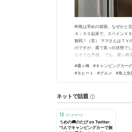
昨晩は早めの就寝。なぜかと
４：００起床で、スペインＶＳ
観戦！（笑） ママさんはＴＶ
のですが、霧で真っ白状態でし
りそうな予感。 でも、霧ヶ峰
りスペインが２度目の優勝でし
#
霧ヶ峰
#
キャンピングカー
多くてちょっと残念な試合にな
#
モヒート
#
グルメ
#
角上魚
晴れて良い天気です。 今朝も
ネットで話題
12
ブックマーク
うめの🚚のたび on Twitter:
"1人でキャンピングカーで旅