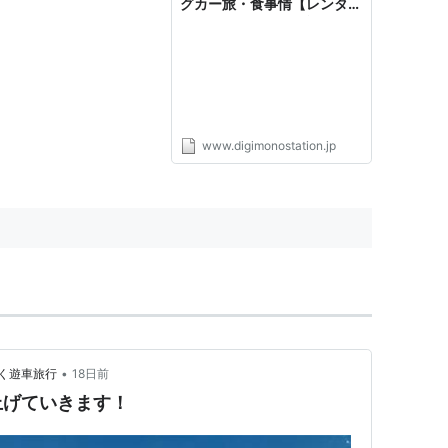
グカー旅・食事情【レンタル
キャンピングカーで旅する
10の理由：その4】 |
d.365（ディードットサンロ
クゴ）
www.digimonostation.jp
•
く遊車旅行
18日前
上げていきます！