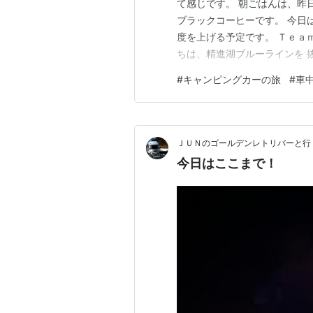
て感じです。 朝ごはんは、昨
ブラックコーヒーです。 今日
度を上げる予定です。 Ｔｅａ
ちは、精進湖ブルーラインを 
梨、長野方面へ出かける時は中
#
キャンピングカーの旅
#
車
高原経由で北へ向かいました。
て、まずはいつものスーパー 「T
ＪＵＮのゴールデンレトリバーと行
今日はここまで！