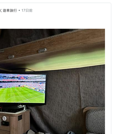
•
く遊車旅行
17日前