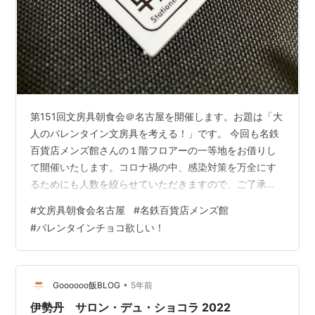
第151回文房具朝食会＠名古屋を開催します。お題は「大
人のバレンタイン文房具を考える！」です。 今回も名鉄
百貨店メンズ館さんの１階フロアーの一等地をお借りし
て開催いたします。コロナ禍の中、感染対策を万全にす
るためにも人数を絞らせていただきますので、ご了承く
ださい。 「大人のバレンタイン文房具を考える！」は、
#
文房具朝食会名古屋
#
名鉄百貨店メンズ館
バレンタインにふさわしい文房具、もらいたい文房具、
#
バレンタインチョコ欲しい！
贈りたい文房具何でも良いですので語り合いましょう。
名鉄百貨店さんのご好意でTSUTAYAシェアラウンジ（本
館８階）の割引券がもらえちゃいますので、僕はそれが
楽しみです。終わり次第思い切り本を読んで帰ります
•
Goooooo飯BLOG
5年前
（笑） 日時：2022年2月13日（…
伊勢丹 サロン・デュ・ショコラ 2022