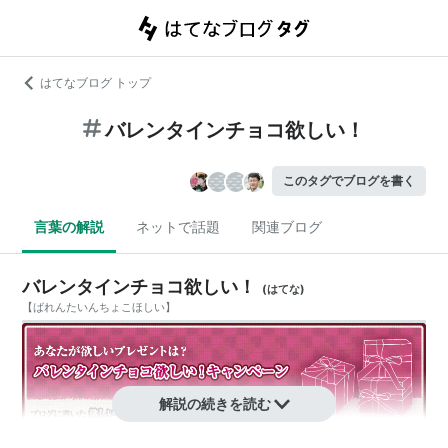
はてなブログ トップ
バレンタインチョコ欲しい！
このタグでブログを書く
言葉の解説
ネットで話題
関連ブログ
バレンタインチョコ欲しい！
(
はてな
)
【
ばれんたいんちょこほしい
】
解説の続きを読む