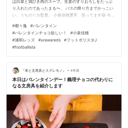
は白菜と鶏ひき肉のスープ。生姜のすりおろしをたっぷ
※当選ユーザー様へは個別連絡を取らせていた
り入れたのであったまる〜。 バスの降り方までかっこい
だきます
い、うちのリカ監督。 小泉佳穂選手、笑ってます😃 今日
賞品発送
発売です！ INTERVIEW小泉佳穂（浦和レッズ）日本で圧
#
都々逸
#
バレンタイン
当選発表後、送付先情報（住所、氏名等）の確認
倒的な選手になる
#
バレンタインチョコ欲しい！
#
小泉佳穂
のため、登録メールアドレス宛にメールをお送り
https://twitter.com/30_yoshio/status/14927695552862
#
浦和レッズ
#
urawareds
#
フットボリスタJ
08512?s=21 フットボリスタJ Jリーグ2022戦術ガイドブ
します
#
footballista
ック https://t.co/ic6AsNpo76 買います！ Weps うち明
※取得した個人情報は本キャンペーンの賞品発
け話…
送用途以外には使用いたしません
•
『本と文房具とスグレモノ』
4年前
本日はバレンタインデー！義理チョコの代わりに
なる文房具を紹介します