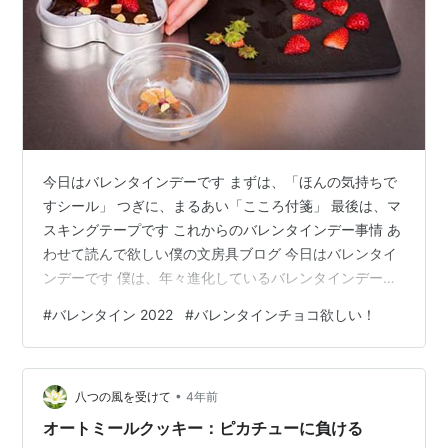
今日はバレンタインデーです まずは、「ほんの気持ちで
すシール」 つぎに、まるあい「こころ付箋」 最後は、マ
スキングテープです これからのバレンタインデー事情 あ
わせて読んで欲しい僕の文房具ブログ 今日はバレンタイ
ンデーです 僕は、年々進化しているバレンタインデーを
横目で見続けています。今年も名古屋地区のデパートの
#
バレンタイン 2022
#
バレンタインチョコ欲しい！
催事場ではお祭り騒ぎです。でも、女性が男性に愛を告
白するというよりも、高級なチョコを食べて楽しむ方向
になりつつあるように思いますので、良いことだと感じ
•
てます。お友達に手作りチョコをあげたり、自分のため
八つの風を受けて
4年前
に美味しいチョコを買ってきて食べたり、楽しむイベン
オートミールクッキー：ピカチューに負ける
トにしたいものですね。もうずいぶん前…