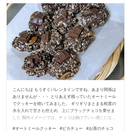
こんにちは もうすぐバレンタインですね、あまり関係は
ありませんが・・・ とりあえず残っていたオートミール
でクッキーを焼いてみました。 ギリギリまとまる程度の
水を入れて甘さも控えめ、上にブラックチョコを乗せま
した 脳内イメージでは、チョコは融けていい感じになる
と思ったのですが、融けないのね 口の中の水分をかなり
#
オートミールクッキー
#
ピカチュー
#
お茶のチョコ