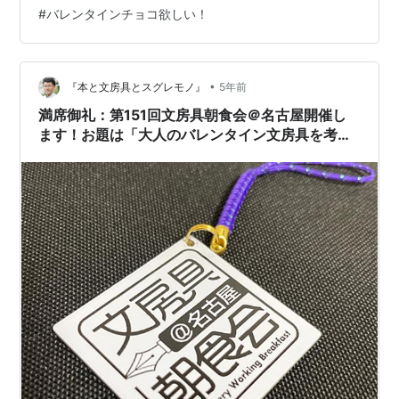
持っていかれます、ちょっと危険かも(笑) おやつにはこ
#
バレンタインチョコ欲しい！
れぐらいの甘さが身体に良いの、と 夫に勧めたのです
が、 娘から届いたチョコにすっかり浮かれています、負
けた😞（ワタシにも頂戴！！） ピカチューの缶、これは
なかなか捨てられないな、 お茶のチョコも興味深々、抹
•
『本と文房具とスグレモノ』
5年前
茶・ほうじ茶・玄米茶。なかなか…
満席御礼：第151回文房具朝食会＠名古屋開催し
ます！お題は「大人のバレンタイン文房具を考え
る！」