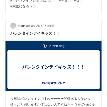
#
バレンタインチョコ欲しい！
#
チョコ
#
ゼロ
今年のバレンタインは、とても苦かもしれませんね。 僕
#
家族になろうよ
は何にも思いませんでしたけど！笑 びっくりしたのが、
周りで遠距離恋愛をしている友達が多数いるのですが、
郵送でチョコを送って貰っていたんですよ。 ほんとにな
んなんですかね！ うらやましいいいいいいい
•
MannysTVのブログ
5年前
い！！！！！ いつもだったら、チョコ…
バレンタインデイキッス！！！
今日はバレンタインですねーーーー関係ある人ない人
様々だと思いますが僕はない人ですね＾＾ 学生の頃に漫