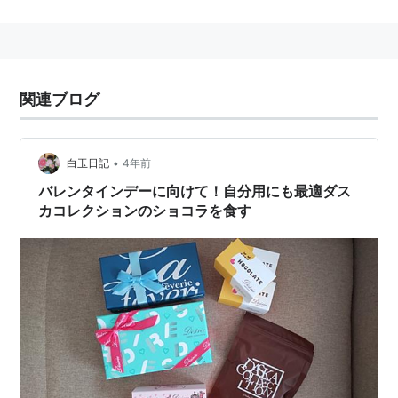
7日間限定キャンペーン！あなたが欲しいプレゼ
ントは？
もうすぐバレンタイン・デー！もらう側の男性もあげる
関連ブログ
側の女性も心ときめかせる季節がやってきました。
バレンタイン特別企画として、あなたがバレンタインに
欲しいものを、はてなからプレゼントするキャンペーン
•
白玉日記
4年前
を実施いたします。チョコでなくてもバレンタインに欲
バレンタインデーに向けて！自分用にも最適ダス
カコレクションのショコラを食す
しいものであれば何でも構いません。男性はもちろん、
女性でも
ご参加いただけます。締め切りはバレンタイン
当日の2/14（月）まで。ふるってご応募ください！
応募はブログに「バレンタインチョコ欲しい！」
と書きこむだけ
応募方法はかんたん。あな
たのブログ（はてなダイア