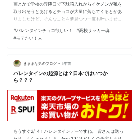
画とかで学校の昇降口で下駄箱入れからイケメンが靴を
取り出そうとあけるとチョコが大量に落ちてくるとかあ
りましたけど、そんなことを夢見つつ一度も叶いません
でした笑 そもそも開閉式の下駄箱じゃなかったし遠目で
#
バレンタインチョコ欲しい！
#
高校サッカー魂
なんとなく何も入ってないのは察してましたww モテキ
#
モテたい！人
は人生で三回有るっていいますけど、学生時代に、モテ
キがきてる人うらやましいですよねーー モテるって永遠
のテーマですけど、難しいですよね。。。モテようする
のがかっこわるかったり。。あの足早い人がモテるのな
•
きままな男のブログ
5年前
んなんですか笑 今日も一日が終わろうとしてい…
バレンタインの起源とは？日本ではいつか
ら？？？
もうすぐ2/14！バレンタインデーですね。 皆さんは送っ
たり、もらったりしましたか？私はどちらの予定もあり