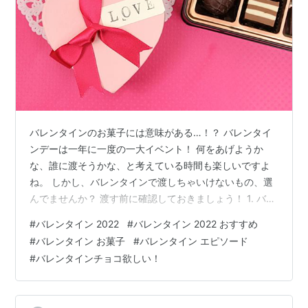
キャンペーン概要
応募期間
2011年2月7日（月）〜2月14日（月） 24:00
応募資格
はてなダイアリー
（
http://d.hatena.ne.jp/
）、
お
よびはてなブックマーク
バレンタインのお菓子には意味がある…！？ バレンタイ
（
http://b.hatena.ne.jp/
）
をご利用の方
ンデーは一年に一度の一大イベント！ 何をあげようか
※パブリックモードでご利用の方を対象とさせ
な、誰に渡そうかな、と考えている時間も楽しいですよ
ていただきます
ね。 しかし、バレンタインで渡しちゃいけないもの、選
賞品および当選者数
んでませんか？ 渡す前に確認しておきましょう！ 1. バレ
キーワードと一緒にはてなダイアリーに書きこま
ンタインの渡しちゃダメな【お菓子】4選 【クッキー】
れた商品1つ×1名
#
バレンタイン 2022
#
バレンタイン 2022 おすすめ
【キャンディ】 【マカロン】 【マシュマロ】 【チョコ
※キャンペーン実施
#
バレンタイン お菓子
#
バレンタイン エピソード
レート】 最後に 1. バレンタインの渡しちゃダメな【お菓
時点で日本国内の
#
バレンタインチョコ欲しい！
子】4選 バレンタインデーで私てはダメなお菓子を4つご
Amazon.co.jp
もし
紹介します。 誰もが一度は上げたことのある意外なお菓
くは
楽天市場
で購
子がありますので、今後注意していきたいです。 【クッ