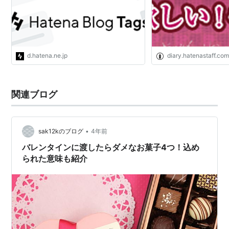
ンに欲しいものをブックマークコメントにも書きこんで
ください。
※ブックマークだけでは応募できません。応募には、ダ
イアリーの投稿が必須となります。
d.hatena.ne.jp
diary.hatenastaff.co
関連ブログ
友達に知らせる
•
sak12kのブログ
4年前
バレンタインに渡したらダメなお菓子4つ！込め
Twitterで
Tweet
られた意味も紹介
友達に知
らせる
FaceBook
で友達に
知らせ
る