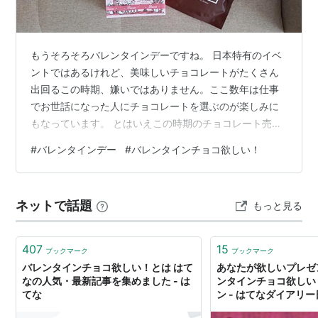
リー）に、
「
バレンタイン
商品紹介ツールの場所
チョコ欲しい！
」
というキ
ーワードと一緒に、あなたがバレンタインに欲しいもの
もうそろそろバレンタインデーですね。 日本特有のイベ
を書きこむだけで応募完了です。
ントではあるけれど、美味しいチョコレートがたくさん
※Amazon.co.jpや楽天市場に登録されているものを書き
出回るこの時期、嫌いではありません。ここ数年は仕事
でお世話になった人にチョコレートを選ぶのが楽しみに
こむ際には、編集画面にある商品紹介ツールを使うと便
もなっています。 とはいえこの時期のチョコレート売り
利です。
場は大変な混雑。毎回、いろんなものがありすぎて決め
#
バレンタインデー
#
バレンタインチョコ欲しい！
きれず、最終的にもうこれでいいかという風になってし
まい、後悔して買いなおす…なんてことも。 そんなわけ
で今年はネットで調達してしまおう！と思い、ベルギー
ネットで話題
もっと見る
はてなダイアリーのご利用開始はこちらから
のチョコレートを扱うダスカコレクションさんのチョコ
レートをいくつかお試しで購入する機会をいただきまし
たので、こちらでPRしていきたいと思います。…
407
15
ブックマーク
ブックマーク
はてなブックマークを使って当選確率UP！
バレンタインチョコ欲しい！とは はて
あなたが欲しいプレゼ
なの人気・最新記事を集めました - は
ンタインチョコ欲しい
さらに、このキャンペーンページをあなたのはてなブッ
てな
ン - はてなダイアリ
クマークに追加すると、当選確率が2倍に！バレンタイ