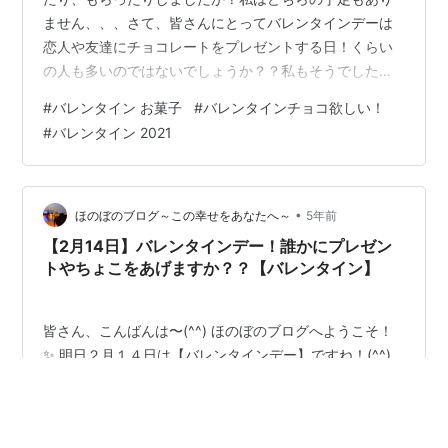
ません、、、さて、皆さんにとってバレンタインデーは
恋人や友達にチョコレートをプレゼントする日！くらい
の人も多いのではないでしょうか？？私もそうでした。
※最短2/16以降のお届け※ ペカンナッツショコラ シーズ
#
バレンタイン お菓子
#
バレンタインチョコ欲しい！
ナルアソート 2021 10袋入 遅れてごめんね！バレンタイ
#
バレンタイン 2021
ン ピーカンナッツ チョコレート 詰め合わせ かわいい ス
イーツ 送料無料 ギフト 3000円 おしゃれ お返し お菓子
プレゼント 高級 日持ち お取り寄せ価格：3280円（税
込、送料無料) (2021/2/13時点) 楽…
•
ほのぼのブログ～この幸せをあなたへ～
5年前
【2月14日】バレンタインデー！誰かにプレゼン
トやちょこをあげますか？？【バレンタイン】