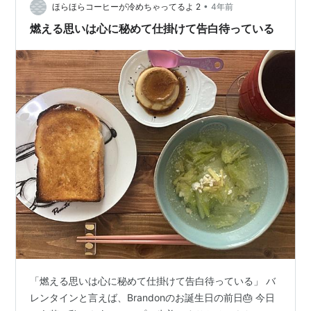
入可能、かつ1つあ
キー】 意味：…
•
ほらほらコーヒーが冷めちゃってるよ 2
4年前
たりの購入金額が5万円（税・送料込）を超え
燃える思いは心に秘めて仕掛けて告白待っている
ない商品に限ります
※キャンペーン終了時に在庫がなく購入不可能
な場合は、別の商品とさせていただく場合がご
ざいます
応募方法
自分のはてなダイアリーに、「バレンタインチョ
コ欲しい！」と書きこむだけで応募完了です
さらに、このキャンペーンページをはてなブック
マークに追加すると、当選確率が2倍に！
※ブックマークだけでは応募できません。応募
には、ダイアリーの投稿が必須となります。
抽選および当選者発表
2011年2月15日（火）以降に、はてなにて厳正な
る抽選を行い、はてなダイアリー日記
「燃える思いは心に秘めて仕掛けて告白待っている」 バ
（
http://d.hatena.ne.jp/hatenadiary/
）
にて告知
レンタインと言えば、Brandonのお誕生日の前日🎂 今日
いたします