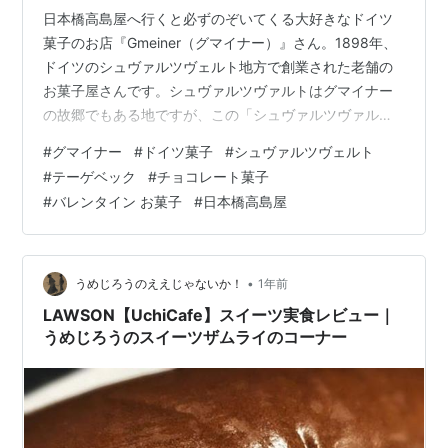
日本橋高島屋へ行くと必ずのぞいてくる大好きなドイツ
菓子のお店『Gmeiner（グマイナー）』さん。1898年、
ドイツのシュヴァルツヴェルト地方で創業された老舗の
お菓子屋さんです。シュヴァルツヴァルトはグマイナー
の故郷でもある地ですが、この「シュヴァルツヴァル
ト」という言葉に出会うと、思わず反応してしまいま
#
グマイナー
#
ドイツ菓子
#
シュヴァルツヴェルト
す。私の大好きな、しかし日本ではあまり…というかほ
#
テーゲベック
#
チョコレート菓子
とんど見かけないシュヴァルツヴェルダーキルシュトル
#
バレンタイン お菓子
#
日本橋高島屋
テに繋がるからなのです。『グマイナー』さんではたま
にお取り扱いがあり、私も何度か購入したことがありま
す。今回はヴァレンタイン前ということで、可愛らしい
お菓子が登場していました。2025年はシュヴ…
•
うめじろうのええじゃないか！
1年前
LAWSON【UchiCafe】スイーツ実食レビュー｜
うめじろうのスイーツザムライのコーナー