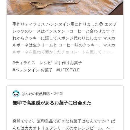
手作りティラミス バレンタイン用に作りました😊 エスプ
レッソのソースはインスタントコーヒーと合わせます そ
れからクッキーに浸してスポンジ代わりにします マスカ
ルポーネは生クリームと コーヒー味のクッキー、マスカ
ルポーネを重ねて溶かしたチョコレートを流してココア
パウダーをトッピングして出来上がりです お読み下さり
#
ティラミス レシピ
#
手作りお菓子
ありがとうございます💕 下記のボタンをそれぞれポチっ
#
バレンタイン お菓子
#
LIFESTYLE
と押して応援して下さると嬉しいです(*^-^*) レシピブロ
グに参加中♪ にほんブログ村 HappySmileLife+
•
ぱんだの徒然日記
2年前
無印で高級感があるお菓子に出会えた