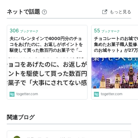
ネットで話題
もっと見る
306
55
ブックマーク
ブックマーク
夫にバレンタインで4000円分のチョ
チョコレートのお城で8
コをあげたのに、お返しがポイントを
集めたお菓子職人監修
駆使して買った数百円のお菓子で「大
のお城キット』が27
事にされてない感」がある
始｢今年のバレンタイ
で決まりですね｣
togetter.com
togetter.com
関連ブログ