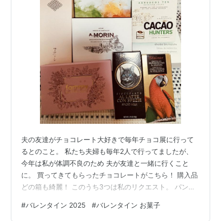
夫の友達がチョコレート大好きで毎年チョコ展に行って
るとのこと。 私たち夫婦も毎年2人で行ってましたが、
今年は私が体調不良のため 夫が友達と一緒に行くこと
に。 買ってきてもらったチョコレートがこちら！ 購入品
どの箱も綺麗！ このうち3つは私のリクエスト。 パンフ
レットはこちら 私のリクエスト品は、チョコ+αのハーモ
#
バレンタイン 2025
#
バレンタイン お菓子
ニーを重視で夫の購入品はチョコレートの質を追求した