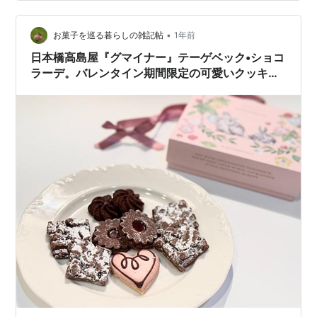
ものとなり、全体的にバランスが取れてる感じ。 チョコ
レートの食レポは順次更新予定です
•
asasanpo.hatenablog.com
お菓子を巡る暮らしの雑記帖
1年前
日本橋高島屋『グマイナー』テーゲベック•ショコ
ラーデ。バレンタイン期間限定の可愛いクッキー
BOX。