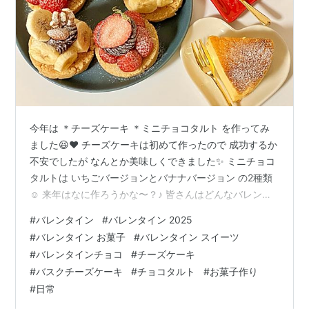
今年は ＊チーズケーキ ＊ミニチョコタルト を作ってみ
ました😆❤️ チーズケーキは初めて作ったので 成功するか
不安でしたが なんとか美味しくできました✨ ミニチョコ
タルトは いちごバージョンとバナナバージョン の2種類
☺️ 来年はなに作ろうかな〜？♪ 皆さんはどんなバレンタ
インを過ごしましたか？☺️ よかったら教えてください♪
#
バレンタイン
#
バレンタイン 2025
ありがとうございました⭐︎
#
バレンタイン お菓子
#
バレンタイン スイーツ
#
バレンタインチョコ
#
チーズケーキ
#
バスクチーズケーキ
#
チョコタルト
#
お菓子作り
#
日常