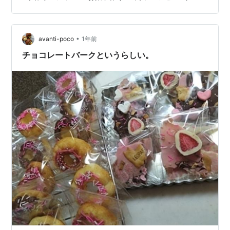
は、情報がたくさんあるのでお菓子作りもハードルを下
げて、 子どもと一緒に楽しむことができます。 発信者の
方々には、感謝感謝です(●´ω｀●) ホットケーキミック
スでチョコマフィン SNSで簡単そうなのを見つけ…
•
avanti-poco
1年前
チョコレートバークというらしい。