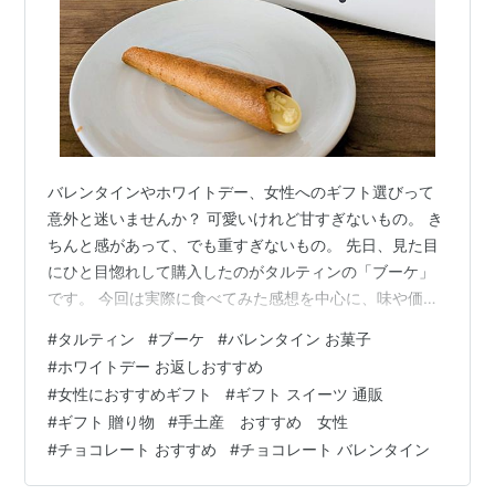
バレンタインやホワイトデー、女性へのギフト選びって
意外と迷いませんか？ 可愛いけれど甘すぎないもの。 き
ちんと感があって、でも重すぎないもの。 先日、見た目
にひと目惚れして購入したのがタルティンの「ブーケ」
です。 今回は実際に食べてみた感想を中心に、味や価
格、女性へのギフトとしておすすめできるかを正直にレ
#
タルティン
#
ブーケ
#
バレンタイン お菓子
ビューします。 実際に購入を検討している方の参考にな
#
ホワイトデー お返しおすすめ
れば嬉しいです。 ◆タルティン「ブーケ」ってどんなお
#
女性におすすめギフト
#
ギフト スイーツ 通販
菓子？ ◆見た目が可愛い！女性へのギフトにぴったり ◆
#
ギフト 贈り物
#
手土産 おすすめ 女性
実際に食べてみた感想（甘すぎない？） ◆値段は？ギフ
#
チョコレート おすすめ
#
チョコレート バレンタイン
トとしてどう？ ◆バレンタイン・ホワイトデーのお返し
にも使える？ ◆どこで買える？通…