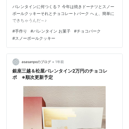
バレンタインに何つくる？ 今年は焼きドーナツとスノー
ボールクッキーそれとチョコレートバーク へぇ、簡単に
できちゃうんだ～♪
#
手作り
#
バレンタイン お菓子
#
チョコバーク
#
スノーボールクッキー
•
asasanpoのブログ
1年前
銀座三越＆松屋バレンタイン2万円のチョコレ
ポ ※順次更新予定