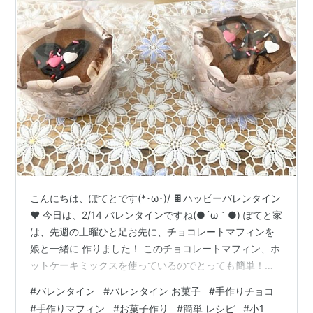
こんにちは、ぽてとです(*･ω･)/ 🍫ハッピーバレンタイン
❤ 今日は、2/14 バレンタインですね(●´ω｀●) ぽてと家
は、先週の土曜ひと足お先に、チョコレートマフィンを
娘と一緒に 作りました！ このチョコレートマフィン、ホ
ットケーキミックスを使っているのでとっても簡単！！
粉の軽量とか、ふるいとか面倒ですからね。 お子さんと
#
バレンタイン
#
バレンタイン お菓子
#
手作りチョコ
一緒に作るのに、とってもおすすめです(*´꒳`*) 今の時代
#
手作りマフィン
#
お菓子作り
#
簡単 レシピ
#
小1