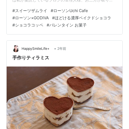
げていらっしゃった ローソンの【Uchi Cafe】スイーツ
#
スイーツザムライ
#
ローソンUchi Cafe
の実食レビューです ameblo.jp まずはYahoo!ブログ時代
#
ローソン×GODIVA
#
ほどける濃厚ベイクドショコラ
からお世話になっております アメブロで「大阪の暮ら
#
ショコラコッペ
#
バレンタイン お菓子
し」記事を展開されていらっしゃる素敵女子、りりーさ
ん(^^) まいど！おおきに～！ 「ローソン×ゴディバ」の
ウチカフェシリーズ、「ショコラコッペ」をレビ…
•
HappySmileLife+
2年前
手作りティラミス