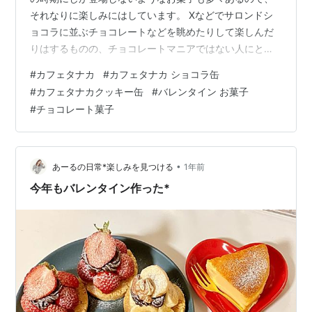
それなりに楽しみにはしています。 Xなどでサロンドシ
ョコラに並ぶチョコレートなどを眺めたりして楽しんだ
りはするものの、チョコレートマニアではない人にとっ
ては高額なそれらチョコレートは普段のおやつには贅沢
#
カフェタナカ
#
カフェタナカ ショコラ缶
なので見るだけです。それでもやはり美味しそうなお菓
#
カフェタナカクッキー缶
#
バレンタイン お菓子
子を目にしたら、手が出ます（笑） 今年も数は少ないで
#
チョコレート菓子
すが、いくつかチョコレート菓子を購入しています。 そ
の一つが『CAFE TANAKA（カフェ•タナカ』さんの、こ
のクッキー缶。名古屋発の人気カフェ、洋菓子店で、昨
年は東京にも進出。日本橋三越に常設…
•
あーるの日常*楽しみを見つける
1年前
今年もバレンタイン作った*