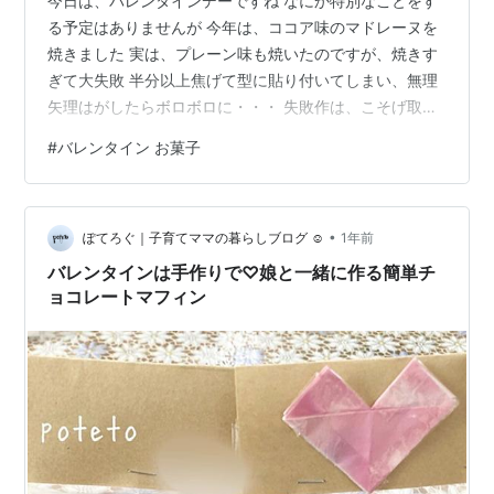
今日は、バレンタインデーですね なにか特別なことをす
る予定はありませんが 今年は、ココア味のマドレーヌを
焼きました 実は、プレーン味も焼いたのですが、焼きす
ぎて大失敗 半分以上焦げて型に貼り付いてしまい、無理
矢理はがしたらボロボロに・・・ 失敗作は、こそげ取っ
て一人で食べました 証拠隠滅です 形はボロボロでした
#
バレンタイン お菓子
が、カリカリサクサクしていて味はおいしかったです 大
学生の末息子 最近、彼女ができたという話を聞いたの
で、母としては、初めて本命チョコを持ち帰ってくる！
•
とわくわくしていたのですが・・・ 夕方、大学のサーク
ぽてろぐ｜子育てママの暮らしブログ ☺︎
1年前
ルから帰宅したと思ったら、いつも通りにシャワー浴び
バレンタインは手作りで♡娘と一緒に作る簡単チ
て寝ちゃいました 知りたがりの母と…
ョコレートマフィン