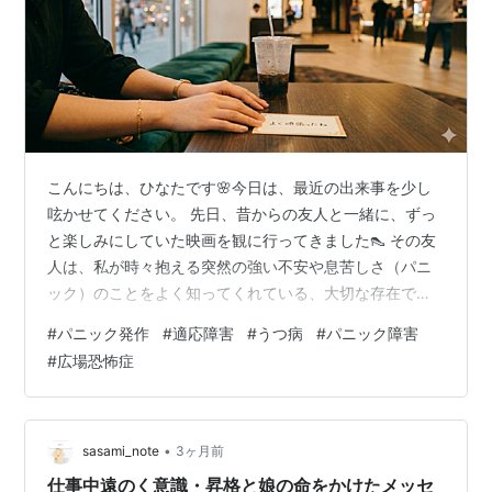
こんにちは、ひなたです🌸今日は、最近の出来事を少し
呟かせてください。 先日、昔からの友人と一緒に、ずっ
と楽しみにしていた映画を観に行ってきました👠 その友
人は、私が時々抱える突然の強い不安や息苦しさ（パニ
ック）のことをよく知ってくれている、大切な存在で
す。 映画が決まった時から、心の中はふたつの気持ちで
#
パニック発作
#
適応障害
#
うつ病
#
パニック障害
揺れ動いていました。 「観たい！」というワクワク。そ
#
広場恐怖症
れと同時に湧き上がる、「途中で発作が出たらどうしよ
う」という不安。 おうちで安全に過ごす選択もできる。
でも、やっぱり私は映画館の大画面で観たい。 私は悩ん
だとき、 「それぞれの選択をしたとき、未来の自分がど
•
sasami_note
3ヶ月前
う感じるか」を想像するようにしています…
仕事中遠のく意識・昇格と娘の命をかけたメッセ