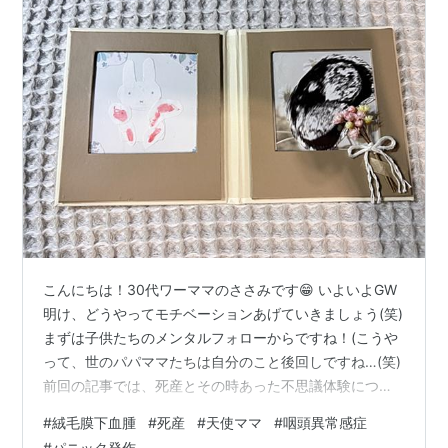
こんにちは！30代ワーママのささみです😁 いよいよGW
明け、どうやってモチベーションあげていきましょう(笑)
まずは子供たちのメンタルフォローからですね！(こうや
って、世のパパママたちは自分のこと後回しですね…(笑)
前回の記事では、死産とその時あった不思議体験につい
て書き留めました。 初期から指摘のあった絨毛膜下血腫
#
絨毛膜下血腫
#
死産
#
天使ママ
#
咽頭異常感症
で、必ず私のように赤ちゃんとお別れするわけではな
#
パニック発作