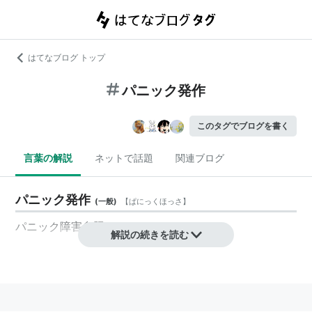
はてなブログ トップ
パニック発作
このタグでブログを書く
言葉の解説
ネットで話題
関連ブログ
パニック発作
(
一般
)
【
ぱにっくほっさ
】
パニック障害参照。
解説の続きを読む