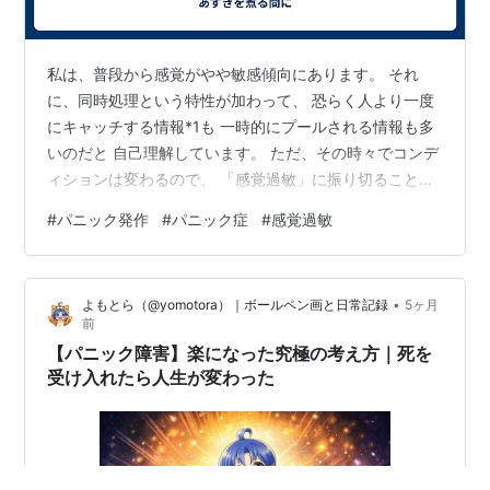
私は、普段から感覚がやや敏感傾向にあります。 それ
に、同時処理という特性が加わって、 恐らく人より一度
にキャッチする情報*1も 一時的にプールされる情報も多
いのだと 自己理解しています。 ただ、その時々でコンデ
ィションは変わるので、 「感覚過敏」に振り切ることも
まれにあります。 そうすると、 目をつぶっても瞼の裏の
#
パニック発作
#
パニック症
#
感覚過敏
明るさすらまぶしくて、 自分の衣擦れの音すらうるさく
て、 すべてのにおいが臭くて、 空気に味がして、 肌に
触る衣服が重くて痒くて不快で、 五感でキャッチするす
•
よもとら（@yomotora）｜ボールペン画と日常記録
5ヶ月
べての刺激が強くて 痛くて痛くて痛くて痛くて 消えたく
前
なります。 情報の氾濫、 それはもはや何もないのと同じ
【パニック障害】楽になった究極の考え方｜死を
なのです。 突然一…
受け入れたら人生が変わった