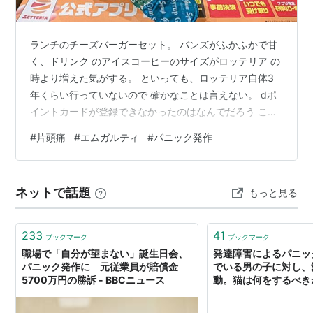
ランチのチーズバーガーセット。 バンズがふかふかで甘
く、ドリンク のアイスコーヒーのサイズがロッテリア の
時より増えた気がする。 といっても、ロッテリア自体3
年くらい行っていないので 確かなことは言えない。 dポ
イントカードが登録できなかったのはなんでだろう この
日は雨でなんとか外出できたが、異常な暑さのため 毎日
#
片頭痛
#
エムガルティ
#
パニック発作
熱中症で搬送されないように必死である。 日傘に水分、
冷房対策のカーディガンにクールネックリング 等、持ち
物が増えるのも煩わしい。 先週実家に帰ったときは、帰
ネットで話題
もっと見る
りの電車でパニック発作が起きそうになり、 久しぶりに
アルプラゾラムを飲んだ。 しばらく実家に帰るのは控え
ようと思う。 そして暑く…
233
41
ブックマーク
ブックマーク
職場で「自分が望まない」誕生日会、
発達障害によるパニッ
パニック発作に 元従業員が賠償金
でいる男の子に対し、
5700万円の勝訴 - BBCニュース
動。猫は何をするべき
ようだ。