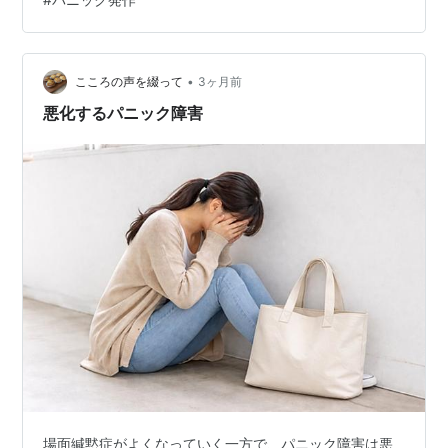
く、あくまで一例でありますことご認識のほどお願いい
たします😌 ▼前回のブログ sasami-
note.hatenablog.com ▼破水～入院・分娩(母体感染含
む）の経過はインスタにまとめています！ 気になるよっ
•
こころの声を綴って
3ヶ月前
て方がいましたら、…
悪化するパニック障害
場面緘黙症がよくなっていく一方で、パニック障害は悪