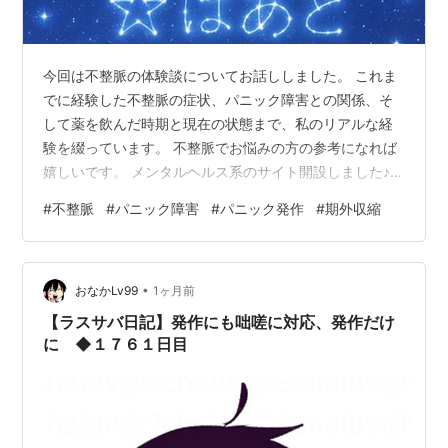
今回は不整脈の体験談についてお話ししました。 これま
でに経験した不整脈の症状、パニック障害との関係、そ
して薬を飲んだ時期と現在の状態まで、私のリアルな経
験を綴っています。 不整脈でお悩みの方の参考になれば
嬉しいです。 メンタルヘルス系のサイト開設しました♪
diamond-heart.com 是非チェックしてみてください♪
#
不整脈
#
パニック障害
#
パニック発作
#
期外収縮
•
おなかLv99
1ヶ月前
【ラスサバ日記】発作にも咄嗟に対応、発作だけ
に ◆１７６１日目