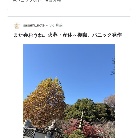
いと困難な状況でした。 私の場合、混雑電車もですが、
帰宅時の体力も消耗している時間帯に発作をよく起こし
ていました…。。。（一人そわそわしていたと思います
(笑) 復職５か月目の時、いつも通りオフィスで通常勤務
•
sasami_note
3ヶ月前
中。 そこまで忙しい日…
また会おうね。火葬・産休～復職、パニック発作