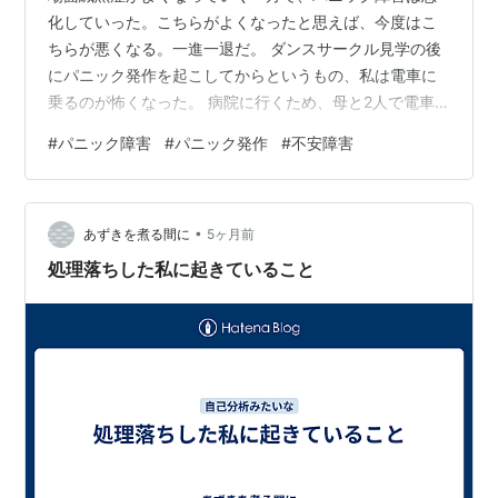
化していった。こちらがよくなったと思えば、今度はこ
ちらが悪くなる。一進一退だ。 ダンスサークル見学の後
にパニック発作を起こしてからというもの、私は電車に
乗るのが怖くなった。 病院に行くため、母と2人で電車
に乗っている時、途中から息ができなくなり、パニック
#
パニック障害
#
パニック発作
#
不安障害
発作を起こした。そんなことが日常的になっていた。 駅
のホームに降りた私は、母に支えられる形で自動販売機
の影まで移動した。 過呼吸になったまま、頭を抱えた。
•
まるで溺れているようで、息ができない。 「ああ」 口か
あずきを煮る間に
5ヶ月前
ら苦しみが漏れる。気が狂いそうだった。 苦しい。 「何
処理落ちした私に起きていること
か食べよう。お薬飲もう」 「……無…