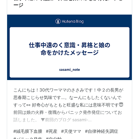
ージ
こんにちは！30代ワーママのささみです！中２の長男が
思春期こじらせ気味です…。なーんにもしたくないんで
すって👀 好奇心がもともと旺盛な私には意味不明です😇
前回は娘の火葬・復職からパニック発作発症についてお
話しました。 ▼前回のブログ sasami-
note.hatenablog.com パニック発作は復職後も続きまし
#
絨毛膜下血腫
#
死産
#
天使ママ
#
自律神経失調症
た。 特に地下鉄での通勤だったので、やっぱり頓服がな
#
パニック発作
#
自分軸