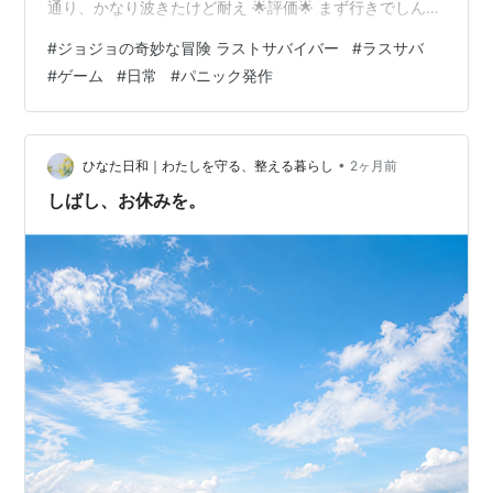
通り、かなり波きたけど耐え 🌟評価🌟 まず行きでしんど
くて休憩しようとしたが耐え。 どうせ発作だろって根
#
ジョジョの奇妙な冒険 ラストサバイバー
#
ラスサバ
性。今日のつまみ（限界レベル）は５くらいで考えて
#
ゲーム
#
日常
#
パニック発作
た。 ゲーム中に波がきちゃって一旦車で休み。少し落ち
着いたら整ったから最後の１戦。 このまま終わったら嫌
な思い出で上書きされちゃうからね！ 切羽詰まってるだ
けで場所次第ではすぐ落ち着くってわかったら最強にな
•
ひなた日和｜わたしを守る、整える暮らし
2ヶ月前
れた。 帰りは一瞬しんどかった…
しばし、お休みを。