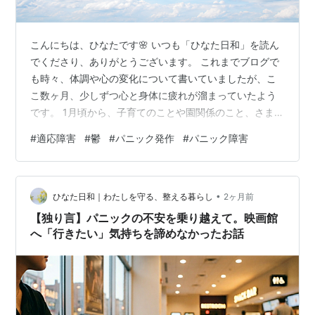
こんにちは、ひなたです🌸 いつも「ひなた日和」を読ん
でくださり、ありがとうございます。 これまでブログで
も時々、体調や心の変化について書いていましたが、こ
こ数ヶ月、少しずつ心と身体に疲れが溜まっていたよう
です。 1月頃から、子育てのことや園関係のこと、さまざ
まな調整ごとなどが重なり、気づかないうちにずっと気
#
適応障害
#
鬱
#
パニック発作
#
パニック障害
を張っていました。 2月にはパニック症状が再発したり
と、心身ともに余裕のない日々が続いていました。 ここ1
ヶ月ほどは、口唇炎がなかなか治らなかったり、夜中に
•
何度も目が覚めたり。理由もなく涙が勝手に出てきてし
ひなた日和｜わたしを守る、整える暮らし
2ヶ月前
まう日もありました。「音がうるさい」 「誰とも話した
【独り言】パニックの不安を乗り越えて。映画館
くない」 「食べたくない」そんなふ…
へ「行きたい」気持ちを諦めなかったお話