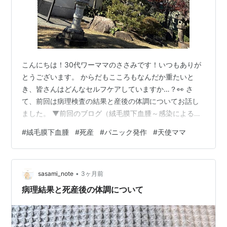
こんにちは！30代ワーママのささみです！いつもありが
とうございます。 からだもこころもなんだか重たいと
き、皆さんはどんなセルフケアしていますか…？👀 さ
て、前回は病理検査の結果と産後の体調についてお話し
ました。 ▼前回のブログ（絨毛膜下血腫～感染による死
産と断定いただいたお話） sasami-
#
絨毛膜下血腫
#
死産
#
パニック発作
#
天使ママ
note.hatenablog.com ▼破水～死産までの入院記録はイ
ンスタにまとめています！ ご興味ありましたら、フォロ
ーいただき読んでくだされば幸いです🍀
•
https://www.instagram.com/rei.mama926?
sasami_note
3ヶ月前
igsh=MW5vNzk0ZWxxa2l4Zg%3D%3D&utm_s…
病理結果と死産後の体調について