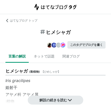
はてなブログ トップ
ヒメシャガ
このタグでブログを書く
言葉の解説
ネットで話題
関連ブログ
ヒメシャガ
(
動植物
)
【
ひめしゃが
】
Iris gracilipes
姫射干
アヤメ科 アヤメ属
解説の続きを読む
:植物