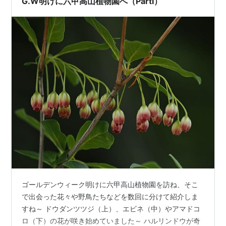
G.W明けに六甲高山植物園へ（PartⅠ）
のに、日なたの…
ゴールデンウィーク明けに六甲高山植物園を訪ね、そこ
で出会った花々や野鳥たちなどを数回に分けて紹介しま
すね～ ドウダンツツジ（上）、エビネ（中）やアマドコ
ロ（下）の花が咲き始めていました～ ハルリンドウが奇