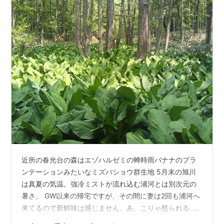
近所の春光台の森はエゾハルゼミの蝉時雨バナナのプラ
ンテーションみたいなミズバショウ群生地 5月末の旭川
は真夏の気温。強冷ミストが流れ込む浦河とは別次元の
暑さ。 GW以来の帰宅ですが、その間に妻は2回も浦河へ
来てるので新鮮味は感じません。あ、こりゃ怒られる‥
虫クラブの次女より「この虫なに？」メール普通種だけ