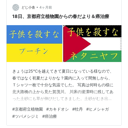
いうことで求めたのだが、どうもらしくない。 📸2026年
4月22日 ほら、アップにすると鮮明なバイ…
•
どじ小舎
4ヶ月前
18日、京都府立植物園からの春だより＆癌治療
きょうは25℃を越えてきて夏日になっている様なので、
春ではなく初夏だよりかな？園内に入って間無しから、
Ｔシャツ一枚で十分な気温でした。 写真は何時もの様に
北大路橋の上から見た賀茂川。 川床の浚渫時に残してあ
った土砂にも草が伸びだしてきました。土砂がむき出し
になっているよりは見てくれが良い様です。 河川敷の草
#
京都府立植物園
#
カキドオシ
#
牡丹
#
ヒメシャガ
むらからで朝露。 土手の草むらは露が見られませんが、
#
ツバメシジミ
#
癌治療
河川敷は水分量が多い様です。 土手で繁り出して来てい
るヘラオオバコ。 外来種ですが、大きな顔をで蔓延って