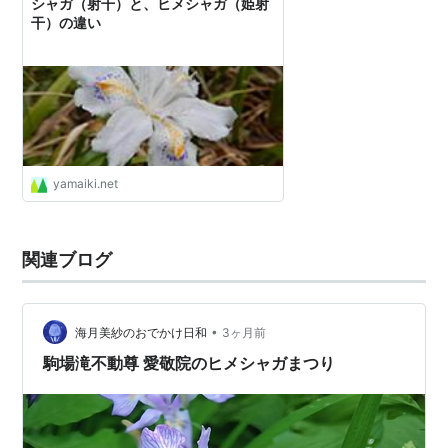
シャガ（射干）と、ヒメシャガ（姫射
干）の違い
yamaiki.net
関連ブログ
•
海月美紗のおでかけ日和
3ヶ月前
駒場滝不動尊 愛敬院のヒメシャガまつり