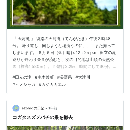
『 天河滝 』 復路の天河滝（てんがたき）午後３時48
分。 帰り道も、同じような場所なのに、、、また撮って
しまいます。 ６月６日（金）晴れ 12：25 p.m. 田立の滝
巡りが終わり昼食が済むと、次の目的地は山頂の天然公
園（標高1.580ｍ）。 距離は3.2㎞、時間にして60分。ト
レーニングを兼ねて歩き始めました。が。。。 登山道
#
田立の滝
#
南木曽町
#
長野県
#
大滝川
は、それほど急な勾配でもないのに足取りが重い。 たぶ
#
ヒメシャガ
#
カジカカエル
ん、おにぎり１個を消化できてないのかも・・・ 12：34
p.m 『素掘りのトンネル』 昭和の時代に人力で掘られた
トンネル。 木曽谷では、切った材木を運び出すために森
林鉄道が敷かれた。 『木曽路は全て山の中・・・』島…
•
ezohikiの日記
1年前
コガタスズメバチの巣を撤去