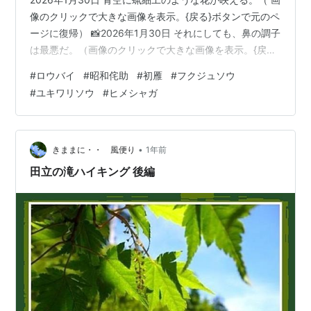
像のクリックで大きな画像を表示。{戻る}ボタンで元のペ
ージに復帰） 📸2026年1月30日 それにしても、鼻の調子
は最悪だ。（画像のクリックで大きな画像を表示。{戻る}
ボタンで元のページに復帰） まだ睦月から如月に移ろう
#
ロウバイ
#
昭和侘助
#
初雁
#
フクジュソウ
かという時季なのに、どうも鼻の調子がよくない。まさ
#
ユキワリソウ
#
ヒメシャガ
か、花粉症か？ 1月から症状を訴える人も珍しくないのだ
とか。ましてや、今年は例年の2.5倍の花粉が乱れ飛ぶと
いう。かなりやばい！ はーくしょん 風の便りで 舞う花
粉 疾く取り憑きて 鼻水に倦む 思わず、こんな戯れ歌が…
•
きままに・・ 風便り
1年前
田立の滝ハイキング 後編