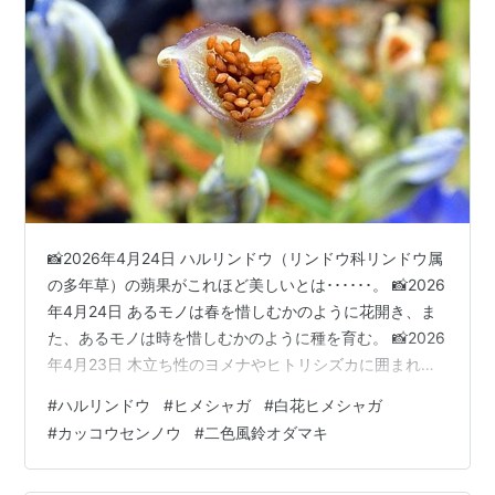
📸2026年4月24日 ハルリンドウ（リンドウ科リンドウ属
の多年草）の蒴果がこれほど美しいとは･･････。 📸2026
年4月24日 あるモノは春を惜しむかのように花開き、ま
た、あるモノは時を惜しむかのように種を育む。 📸2026
年4月23日 木立ち性のヨメナやヒトリシズカに囲まれ
て、息も絶え絶えといった風のヒメシャガ（黄金葉舞鶴
#
ハルリンドウ
#
ヒメシャガ
#
白花ヒメシャガ
草：キジカクシ科マイヅルソウ属の多年草）。 📸2026年
#
カッコウセンノウ
#
二色風鈴オダマキ
4月19日 こちらの白花ヒメシャガも、イカリソウに蚕食
されて気息奄々。 📸2026年4月22日 二色風鈴オダマキと