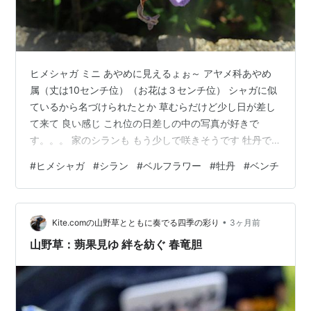
ヒメシャガ ミニ あやめに見えるょぉ～ アヤメ科あやめ
属（丈は10センチ位）（お花は３センチ位） シャガに似
ているから名づけられたとか 草むらだけど少し日が差し
て来て 良い感じ これ位の日差しの中の写真が好きで
す。。。 家のシランも もう少しで咲きそうです 牡丹で
すが 強風で咲き乱れていました。。。 ベルフラワー 冬
#
ヒメシャガ
#
シラン
#
ベルフラワー
#
牡丹
#
ベンチ
から咲いていましたが 花壇に植えなおしたら また 綺麗
に咲きました 今日のテーブル花 可愛い ヒメシャガ散策
の途中 ベンチで ちょっと 一休み 次は 何処に行こうか？
•
考えます(笑) ここで良い 此処に居たい て思う私です。
Kite.comの山野草とともに奏でる四季の彩り
3ヶ月前
昨夜から暴風雨でした・・・午前中は８℃ 暖房でしたが
山野草：蒴果見ゆ 絆を紡ぐ 春竜胆
今は…