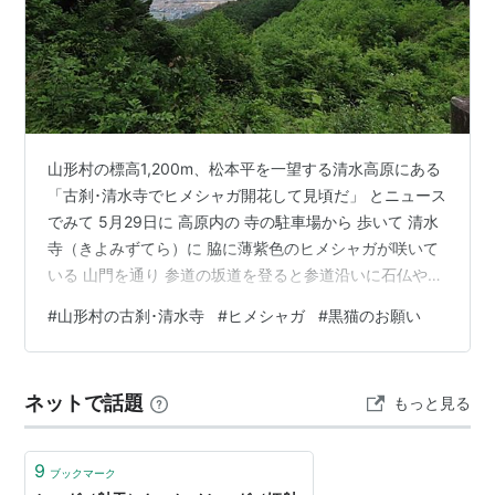
山形村の標高1,200m、松本平を一望する清水高原にある
「古刹･清水寺でヒメシャガ開花して見頃だ」 とニュース
でみて 5月29日に 高原内の 寺の駐車場から 歩いて 清水
寺（きよみずてら）に 脇に薄紫色のヒメシャガが咲いて
いる 山門を通り 参道の坂道を登ると参道沿いに石仏や
お地蔵様 そして かなり年代の石仏が 花に囲まれて立っ
#
山形村の古刹･清水寺
#
ヒメシャガ
#
黒猫のお願い
ていました。 さらに 奥の円通門をとおり 本殿に参拝 本
殿の周りにはヒメシャガの群生が 境内いたるところに薄
紫色のヒメシャガが咲いていました。 タンポポアクセン
ネットで話題
もっと見る
トと アップで 真上からの構図でも マー君のお願いは ク
ロゼットに入りたいとこことで 開けて入れてあげまし
た…
9
ブックマーク