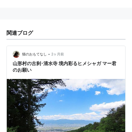
関連ブログ
•
猫のおもてなし
2ヶ月前
山形村の古刹･清水寺 境内彩るヒメシャガ マー君
のお願い