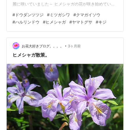
麗に咲いていました～ ヒメシャガの花が咲き始めていま
した～ キンギンボク（上）やマムシグサ（下）の花も咲
#
ドウダンツツジ
#
ミツガシワ
#
クマガイソウ
き始めていました～ エンコウソウ（上）やミツガシワ
#
ハルリンドウ
#
ヒメシャガ
#
ヤマトグサ
#
キジ
（下）の花がたくさん咲いていました～ ツクバネソウが
目立たない花を咲かせていました～ ヤマトグサが面白い
形の花を咲かせていました～～ クマガイソウの花が見頃
を迎えていました～ その横ではムサシアブミの花も咲い
•
お花大好きブログ。。。。
3ヶ月前
ていました～ ウワミズザクラの花が…
ヒメシャガ散策。