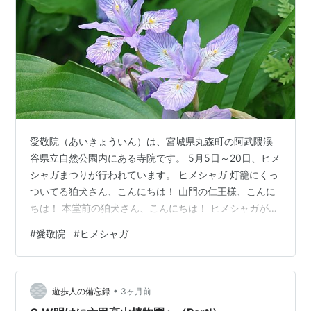
愛敬院（あいきょういん）は、宮城県丸森町の阿武隈渓
谷県立自然公園内にある寺院です。 5月5日～20日、ヒメ
シャガまつりが行われています。 ヒメシャガ 灯籠にくっ
ついてる狛犬さん、こんにちは！ 山門の仁王様、こんに
ちは！ 本堂前の狛犬さん、こんにちは！ ヒメシャガがき
れいですね！ シャガより少し小さくて、可憐な雰囲気。
#
愛敬院
#
ヒメシャガ
シャガとの一番の違いは、種ができること。 公園内の遊
歩道を歩きます。 キツネノボタン ヒメコウゾの雌花 ツ
クバネウツギ フタリシズカ ヤマオダマキ 日陰で見つけ
•
た、シャガ。 シャクナゲより、ニガナのこういう感じの
遊歩人の備忘録
3ヶ月前
方が好き。 猪目を発見！ 去年より一週間早く行ってみた