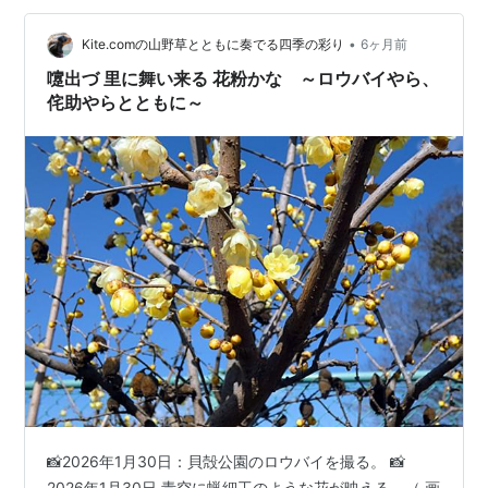
いる草です。 賀茂川の土手でもカスマグサが見られま
す。 カラスノエンドウほど大きくはなく、スズメノエン
•
Kite.comの山野草とともに奏でる四季の彩り
6ヶ月前
ドウほど繁っていないので、地味で目…
嚔出づ 里に舞い来る 花粉かな ～ロウバイやら、
侘助やらとともに～
📸2026年1月30日：貝殻公園のロウバイを撮る。 📸
2026年1月30日 青空に蝋細工のような花が映える。（ 画