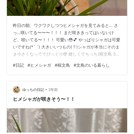
昨日の朝、ワクワクしつつヒメシャガを見てみると… さ
っ…咲いてる〜〜〜！！！ まだ咲ききってはいないけ
ど、咲いてる〜！！！ 可愛い😳💕 やっぱりシャガは可愛
いですね(*´ `) 大きいいつもの(？)シャガが本当にそのま
ま小さくなっててびっくり🫣 嬉しくてちっち(桜文鳥 3
歳)に報告したら、「そんなことより手に乗せろ〜！！」
#
日記
#
ヒメシャガ
#
桜文鳥
#
文鳥のいる暮らし
とヒメシャガについては無視されてしまいましたが…笑
会社へ行く準備が出来てからはちっちと思う存分遊びま
した😆✨ ↓襟を押しのけて中に収まろうとするちっち ち
•
っちのフン対策にエプロンを装着しています〜(*´艸`)笑
ゆっちの日記
2年前
可愛い子だ…本当に… この必死なおケツと伸びる足がた
ヒメシャガが咲きそう〜！！
まらなく可…