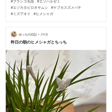
#
ブランコ毛虫
#
エゾハルゼミ
ど懐かしい！エゾカタビロオサムシですなこやつオサム
#
エゾカタビロオサムシ
#
ケブカスズメバチ
シのくせに飛べるんです 帯広の次女からは虫や歴史に関
#
ミズアオイ
#
ヒメシャガ
する問合せがバンキリ着信、話題を共有できるって嬉し
いことです。 最近は地震の度に「十勝ってこんな多かっ
た？」音更出身とはいえ物心つく前に旭川へ移ったのだ
から無理もありません。山脈を挟んでます…
•
ゆっちの日記
2年前
昨日の朝のヒメシャガとちっち