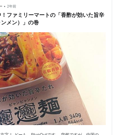
•
ー
2年前
中！ファミリーマートの「香酢が効いた旨辛
ャンメン）」の巻
字！ どーも、PlugOutです。 突然ですが、中国の