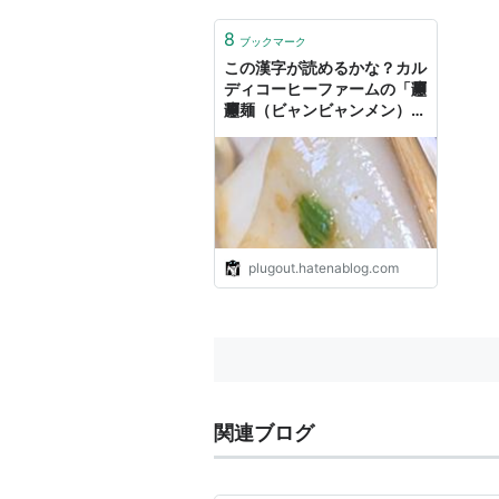
8
ブックマーク
この漢字が読めるかな？カル
ディコーヒーファームの「𰻞
𰻞麺（ビャンビャンメン）」
の巻 - DIGITAL COFFEE－
デジタルコーヒー
plugout.hatenablog.com
関連ブログ