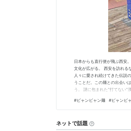
日本からも直行便が飛ぶ西安
文化が広がる。 西安を訪れる
人々に愛され続けてきた伝説の麺料
うことだ。この麺との出会い
う。 謎に包まれた"打てない
漢字は驚異の58画を誇り、中
#
ビャンビャン麺
#
ビャンビ
この漢字は現時点でUnicod
字」として知られている。その
ネットで話題