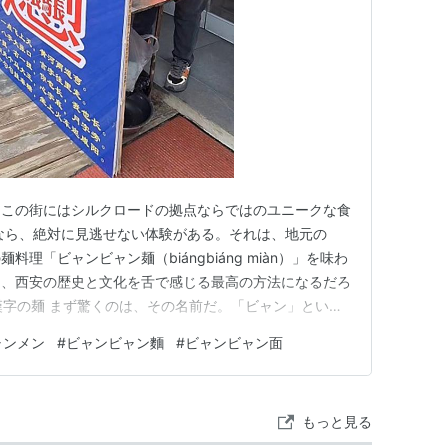
。この街にはシルクロードの拠点ならではのユニークな食
なら、絶対に見逃せない体験がある。それは、地元の
理「ビャンビャン麺（biángbiáng miàn）」を味わ
は、西安の歴史と文化を舌で感じる最高の方法になるだろ
"漢字の麺 まず驚くのは、その名前だ。「ビャン」という
国語の中でも最も複雑な漢字の一つとされている。実は
ャンメン
#
ビャンビャン麵
#
ビャンビャン面
eにも対応しておらず、デジタルの世界でも「書けない文
ため中…
もっと見る