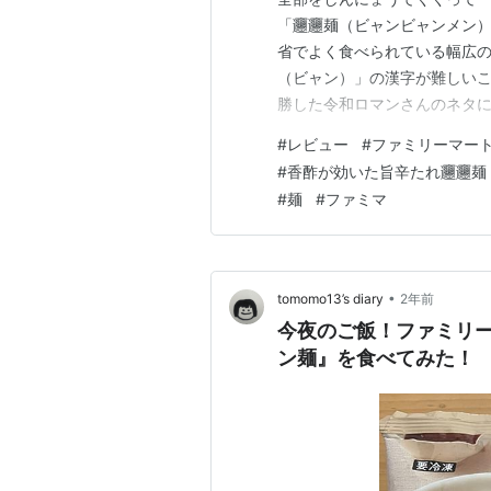
「𰻞𰻞麺（ビャンビャンメ
省でよく食べられている幅広の手延麺
（ビャン）」の漢字が難しいこ
勝した令和ロマンさんのネタに
以前にも、この「𰻞𰻞麺（
#
レビュー
#
ファミリーマー
plugout.hatenablog.com p
#
香酢が効いた旨辛たれ𰻞𰻞麺
#
麺
#
ファミマ
•
tomomo13’s diary
2年前
今夜のご飯！ファミリー
ン麺』を食べてみた！