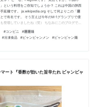
ン）」という料理をご存知でしょうか？ これは中国の陝西
です。 ja.wikipedia.org そして何よりこの「𰻞
とで有名です。 そう言えば今年のM-1グランプリで優
も登場していましたね（笑） ちなみにこのブログでは
ビャンビャンメン）」について何度かご紹介してきました。
ト
#
コンビニ
#
𰻞𰻞麺
lugout.hatenablog.com さてさて、実…
#
冷凍食品
#
ビャンビャンメン
#
ビャンビャン麺
マート『香酢が効いた旨辛たれ ビャンビャ