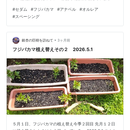
え過ぎてポットで増やすのはもうやめ カットしたものを
#
セダム
#
フジバカマ
#
アナベル
#
オルレア
庭に撒いています それはジューンベリーやアナベルの株
#
スペーシング
もとで 増えています トレーにギュウギュウにしていた多
肉たちは スペーシングして風通しをよくしてみました ↓
レッドベリー↓ 乙女心↓ カット芽挿しっ子や多肉弁当だ
った子たち↓ 小さなエケベリアは根が出たばかりだった
•
銀杏の巨樹を訪ねて
3ヶ月前
ので 焦げち…
フジバカマ植え替えその２ 2026.5.1
５月１日、フジバカマの植え替え今季２回目 先月１２日