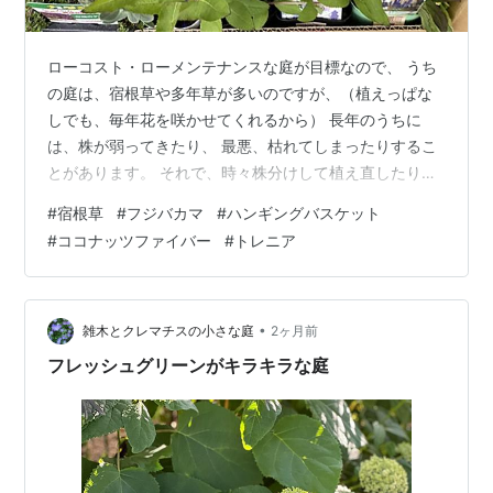
ローコスト・ローメンテナンスな庭が目標なので、 うち
の庭は、宿根草や多年草が多いのですが、（植えっぱな
しでも、毎年花を咲かせてくれるから） 長年のうちに
は、株が弱ってきたり、 最悪、枯れてしまったりするこ
とがあります。 それで、時々株分けして植え直したり、
挿し木や新しい苗で補充したりして、 ずぼらな私でも、
#
宿根草
#
フジバカマ
#
ハンギングバスケット
更新？アップデート？的なメンテナンスをしています。
#
ココナッツファイバー
#
トレニア
花木センターで宿根草中心に苗を買ってきました。 サル
ビアネモローサ、桔梗、ジャーマンダーセージ。 ぺペロ
ミア（スイカペペ）、グランドカバー用のタイムも。 こ
ちらは、フジバカマ、ガウラ。 値引きシールのジニアプ
•
雑木とクレマチスの小さな庭
2ヶ月前
ロフュージョンバイカラー、ト…
フレッシュグリーンがキラキラな庭