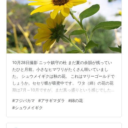
10月28日撮影 ニッケ鎮守の杜 まだ夏の余韻が残ってい
たひと月前。小さなヒマワリがたくさん咲いていまし
た。 シュウメイギクは秋の花。 これはマリーゴールドで
しょうか。セセリ蝶が吸蜜中です。 ワタ（綿）の花の花
期は7月～10月ですが、まだ真っ盛りという感じでした。
やっと咲き始めたフジバカマ。フジバカマを見ると、ア
#
フジバカマ
#
アサギマダラ
#
綿の花
サギマダラが来ないかなと期待してしまいます。これま
#
シュウメイギク
でに数えるほどしか見ていませんが、9年前に天竜寺で見
かけたアサギマダラが印象的でした。旅をするアサギマ
ダラ、今は何処を飛んでいるのでしょう。🙄 📷 LUMIX