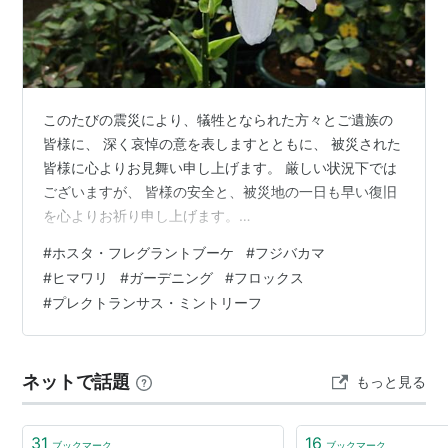
このたびの震災により、犠牲となられた方々とご遺族の
皆様に、 深く哀悼の意を表しますとともに、 被災された
皆様に心よりお見舞い申し上げます。 厳しい状況下では
ございますが、 皆様の安全と、被災地の一日も早い復旧
を心よりお祈り申し上げます。
***************************************************
#
ホスタ・フレグラントブーケ
#
フジバカマ
***************** 凄く香りの良いホスタの花が開花 ホ
#
ヒマワリ
#
ガーデニング
#
フロックス
スタ・フレグラントブーケ ほかのホスタたちとは違い、
#
プレクトランサス・ミントリーフ
花が大きく 香りがすごく良くて、花弁がしっかり開いて
きれいです。7/30 花茎は１本しか立ち上がらず 葉っぱは
暑さのせいでしょうか、傷んで…
ネットで話題
もっと見る
31
16
ブックマーク
ブックマーク