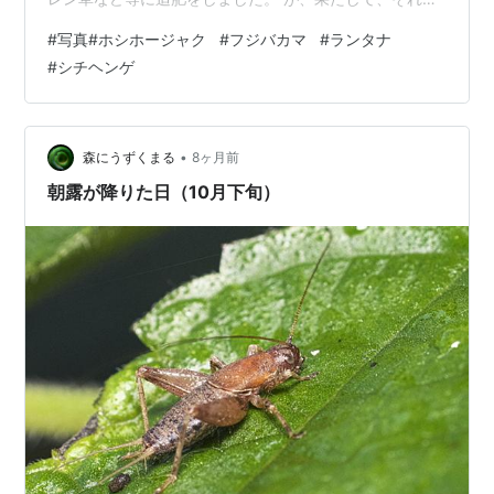
りに大きく育っている野菜に 今頃、追肥したことが「吉
#
写真#ホシホージャク
#
フジバカマ
#
ランタナ
と出るか凶と出るか」みたいで 経過観察ドキドキ感があ
#
シチヘンゲ
ります。 😅 😥 😅 花の色が次々に変わるランタナ。 和名
はシチヘンゲ（七変化）。 １０月１２日に撮ったもので
すが 今もまだ咲いています。 ヤマトシジミとツマグロヒ
ョウモンしか 見かけなくなった庭や畑の花たちに、 いつ
•
森にうずくまる
8ヶ月前
も来ているホシホー…
朝露が降りた日（10月下旬）