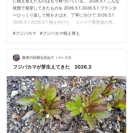
に植え替えたものはもう根づいている。 2026.5.1 こんな
状態で発芽してきたものを 2026.5.1 2026.5.1 プランタ
ーひっくり返して根をさばき、丁寧に分けて 2026.5.1
2026.5.1 2026.5.1 植え付けた、 コメリで最安値の培養
土20リットル入り、８袋購入した。 発芽していないもの
#
フジバカマ
#
フジバカマ植え替え
も、お遊びで植え付けてみた。 2026.5.1 ２つに分けて培
養土に潜り込ませた。 2026.5.1 昨年からのプランターで
発芽したものがまだ4プランターある。 日を改めて植え
•
替えよう。 プランターの置き場所に困り、ここにも一応
銀杏の巨樹を訪ねて
6ヶ月前
おい…
フジバカマが芽生えてきた 2026.2