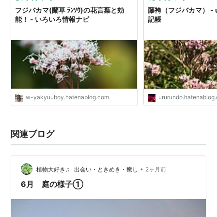
フジバカマ(蘭草 ﾗﾝｿｳ)の花言葉と効
藤袴（フジバカマ） - u
能！ - いろいろ情報ナビ
記帳
w-yakyuuboy.hatenablog.com
ururundo.hatenablog
関連ブログ
•
植物大好き♫ 出会い・ときめき・癒し
2ヶ月前
6月 庭の様子①