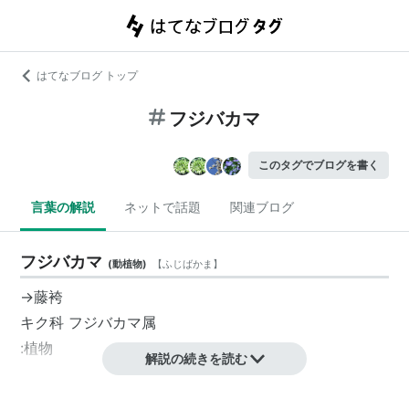
はてなブログ トップ
フジバカマ
このタグでブログを書く
言葉の解説
ネットで話題
関連ブログ
フジバカマ
(
動植物
)
【
ふじばかま
】
→
藤袴
キク科 フジバカマ属
:植物
解説の続きを読む