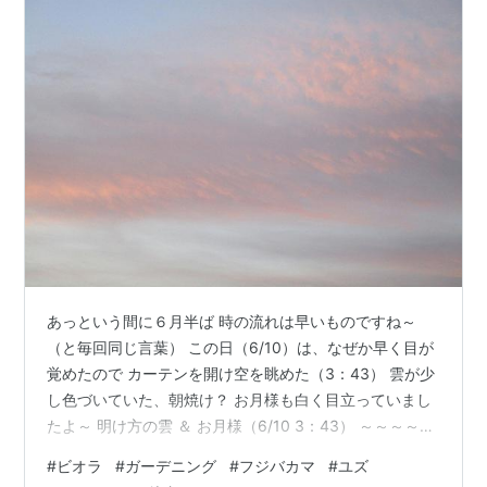
あっという間に６月半ば 時の流れは早いものですね～
（と毎回同じ言葉） この日（6/10）は、なぜか早く目が
覚めたので カーテンを開け空を眺めた（3：43） 雲が少
し色づいていた、朝焼け？ お月様も白く目立っていまし
たよ～ 明け方の雲 ＆ お月様（6/10 3：43） ～～～～～
～～～～ そろそろ当地も入梅になるのかな？ 一番花のバ
#
ビオラ
#
ガーデニング
#
フジバカマ
#
ユズ
ラは既に終わり、 剪定やお礼肥えが無事終了、その後 新