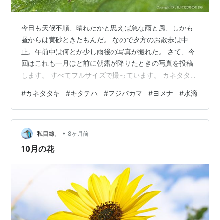
今日も天候不順、晴れたかと思えば急な雨と風、しかも
昼からは黄砂ときたもんだ。 なので夕方のお散歩は中
止。午前中は何とか少し雨後の写真が撮れた。 さて、今
回はこれも一月ほど前に朝露が降りたときの写真を投稿
します。 すべてフルサイズで撮っています。 カネタタキ
というコオロギのような昆虫の♀、♂はもう少し綺麗で体
#
カネタタキ
#
キタテハ
#
フジバカマ
#
ヨメナ
#
水滴
調約1㎝。 名前は♂がチンチンチンと鳴くから、雄だけに
フムフム。 シロバナのフジバカマには露が少しだけ付い
ていた。 やって来たのはキタテハ。よく似たものにシー
•
タテハというチョウがいるのだが九州には一部の地域に
私目線。
8ヶ月前
しかいないらしい。 羽裏は地味。 市によって深く刈り込
10月の花
まれた草地にもヨメナ系の花が残…