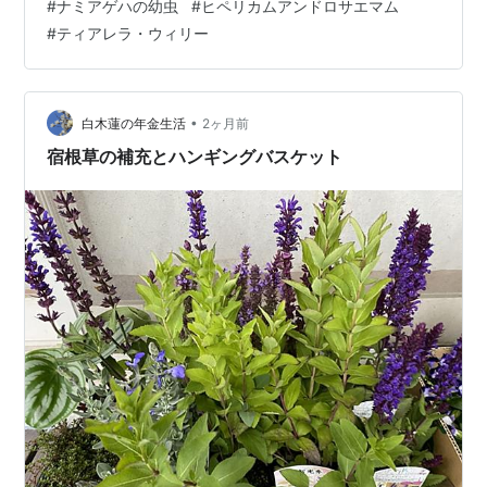
#
ナミアゲハの幼虫
#
ヒペリカムアンドロサエマム
芽が伸びたり、小さな蕾を付けたりしています。 ただ、
#
ティアレラ・ウィリー
最終便のバラの一番花は いまだ開花に至らずの状態 さ
て、ビオラの切り戻し後の様子ですが ２番花は咲いてき
たけど、 半日陰のような場所に置いていたせいか 茎が徒
長気…
•
白木蓮の年金生活
2ヶ月前
宿根草の補充とハンギングバスケット