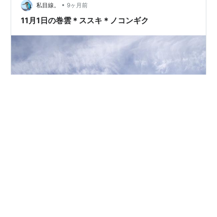
GM5 + M．ZUIKO DIGITAL 14-42mm
•
私目線。
9ヶ月前
11月1日の巻雲＊ススキ＊ノコンギク
11月1日撮影 安世院自然観察広場から見上げた秋の空。
長く伸びた肋骨雲が風に流されていました。😊 これはオ