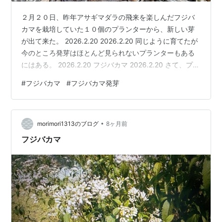
２月２０日、昨年アサギマダラの飛来を楽しんだフジバ
カマを栽培していた１０個のプランターから、新しい芽
が出て来た。 2026.2.20 2026.2.20 同じように育てたが
今のところ発芽はほとんど見られないプランターもある
にはある。 2026.2.20 フジバカマ 2026.2.20 さて、プラ
ンター１つで地下茎を切り分けて新しいプランターで育
#
フジバカマ
#
フジバカマ発芽
てると５プランターほどは植えることが出来る。 とても
５０個のプランターに株分けする度胸は無い。 幸い、ご
近所さんがフジバカマを咲かせてアサギマダラを呼びた
•
いとおっしゃっていたので４月か５月にはごっそりプレ
morimori1313のブログ
8ヶ月前
ゼントしよう。 今年はご近所２軒と連携して昨年にも…
フジバカマ