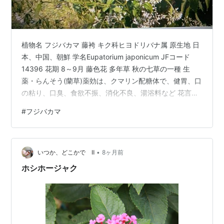
植物名 フジバカマ 藤袴 キク科ヒヨドリバナ属 原生地 日
本、中国、朝鮮 学名Eupatorium japonicum JFコード
14396 花期 8～9月 藤色花 多年草 秋の七草の一種 生
薬・らんそう(蘭草)薬効は、クマリン配糖体で、健胃、口
の粘り、口臭、食欲不振、消化不良、湯浴料など 花言
葉・ためらい、遅れ 9月28日の誕生花
#
フジバカマ
•
いつか、どこかで Ⅱ
8ヶ月前
ホシホージャク