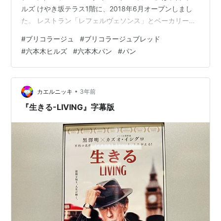
ルズ けやき坂テラス1階に、2018年6月オープンしまし
た。 レストラン「レフェルヴェソンス」とベーカリー
「ル・シュクレクール」、コーヒーショップ「フグレン
#
ブリコラージュ
#
ブリコラージュブレッド
トウキョウ」のコラボレーションにより誕生したベーカ
#
六本木ヒルズ
#
六本木パン
#
パン
リーカフェです。三つ星レストランと百名店、錚々たる
顔ぶれですね✨「ル・シュクレクール」は大阪のお店な
ので、こちらでいただけるのはありがたい。 「ブリコラ
ージュ」という言葉はフランス語の造語で、『あり合わ
•
カエルニッキ
3年前
せの材料や道具で試行錯誤しなが…
『生きる-LIVING』字幕版