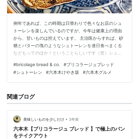
例年であれば、この時期は日替わりで色々なお店のシュ
トーレンを楽しんでいるのですが、今年は健康上の理由
から、甘いものは控えています。 主治医からすれば、砂
糖とバターの塊のようなシュトーレンを連日食べまくる
などもってのほか！ということらしいです（笑）シュト
ーレンは大好きなので、あれば食べてしまうと、今年は
#
bricolage bread & co.
#
ブリコラージュブレッド
一本も予約も購入もしませんでした。 しかし、毎年この
#
シュトーレン
#
六本木けやき坂
#
六本木グルメ
時期の楽しみなので、これを逃したら来年まで待つこと
になる。。。 そう思うと、ほんの少しでもいいから味わ
いたいと思います。カット売りでもあればと探してみた
関連ブログ
ものの、私の行動範囲では見つかりませんでした。 それ
が、先日たまたまお買い物の帰りに寄ったパン…
•
美味しいものを少しだけ
3年前
六本木【ブリコラージュ ブレッド 】で極上のパン
をテイクアウト