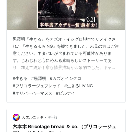
黒澤明『生きる』をカズオ・イシグロ脚本でリメイクさ
れた『生きる-LIVING』を観てきました。未見の方はご注
意ください。ネタバレが含まれている可能性がありま
す。じわじわと心に沁みる素晴らしいストーリーであ
り、加えて終始丁寧な情景描写が印象的でした。キャッ
チコピーにあるように、「最後の知り、人生が輝く。」
#
生きる
#
黒澤明
#
カズオイシグロ
ように、一場面が精密に描かれた絵画のような輝きで、
#
ブリコラージュブレッド
#
生きるLIVING
見事に描かれたシーンが心に残りました。 六本木に行っ
#
オリバーハーマヌス
#
ビルナイ
たら必ず寄りたい、けやき坂のBricolage bread ＆ co. -
ブリコラージュ ブレッド＆カンパニー-で大好きなくるみ
パンを3個買いました。けやき坂にある桜は、半分くらい
が葉桜になって…
•
カエルニッキ
4年前
六本木 Bricolage bread ＆ co.（ブリコラージュ