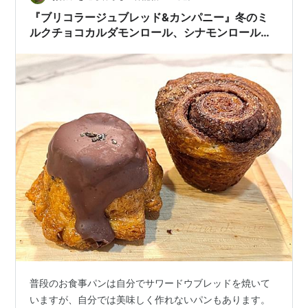
いえば、お昼ご飯がまだだったわと、急遽ひと…
『ブリコラージュブレッド&カンパニー』冬のミ
ルクチョコカルダモンロール、シナモンロール、
胡麻たっぷりのベーコンエピ。
普段のお食事パンは自分でサワードウブレッドを焼いて
いますが、自分では美味しく作れないパンもあります。