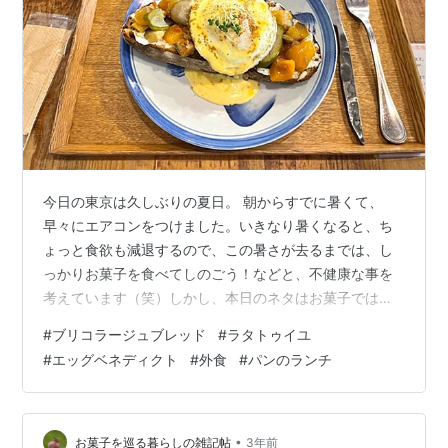
今日の東京は久しぶりの夏日。 朝からすでに暑くて、
早々にエアコンをつけました。いきなり暑くなると、ち
ょっと食欲も減退するので、この暑さが去るまでは、し
っかりお菓子を食べてしのごう！などと、不健康な事を
考えています（笑）しかし、本日のネタはお菓子ではあ
りません。久々の一人ランチネタで参ります。 先月末の
#
ブリコラージュブレッド
#
ラタトゥイユ
こと、運動不足が気になったので、買い物がてらぶらり
#
エッグベネディクト
#
外食
#
パンのランチ
と散歩へ出かけました。 帰り道、ついでに朝食のパンで
も買っていこうと、六本木ヒルズけやき坂にある、 『ブ
リコラージュブレッド＆カンパニー』さんへ。お店に足
を踏み入れた途端、食欲をそそるいい匂いが。。。 そう
•
お菓子を巡る暮らしの雑記帖
3年前