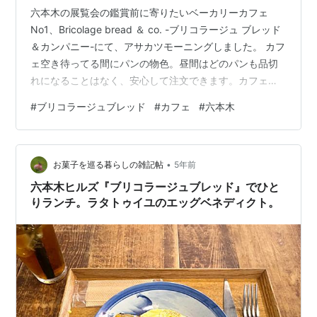
六本木の展覧会の鑑賞前に寄りたいベーカリーカフェ
No1、Bricolage bread ＆ co. -ブリコラージュ ブレッド
＆カンパニー-にて、アサカツモーニングしました。 カフ
ェ空き待ってる間にパンの物色。昼間はどのパンも品切
れになることはなく、安心して注文できます。カフェで
はフードメニューもあるけどここのパンも食べられま
#
ブリコラージュブレッド
#
カフェ
#
六本木
す。 食事メニューはこんな感じ。 本日のコーヒーはどこ
かわからないw エスプレッソはエチオピアでした。 スタ
ッフさんたち、六本木という場所柄か、外国語を話せて
•
とってもフレンドリー。アップルのジーニアスバーみた
お菓子を巡る暮らしの雑記帖
5年前
いな感じ。 ソーセイジドッグとエッグベネディクトとク
六本木ヒルズ『ブリコラージュブレッド』でひと
ロックムッシ…
りランチ。ラタトゥイユのエッグベネディクト。