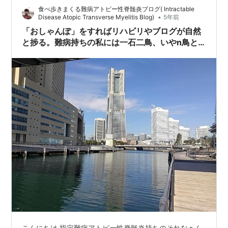
食べ歩きまくる難病アトピー性脊髄炎ブログ( Intractable
みてください。自分のブログの存在意義について考える
•
Disease Atopic Transverse Myelitis Blog)
5年前
良いきっかけになると思います！
「おしゃんぽ」をすればリハビリやブログが自然
と捗る。難病持ちの私には一石二鳥、いやn鳥と
いう訳ですよ！
こんにちは 指定難病アトピー性脊髄炎持ちのそれなぁん