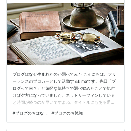
ブログはなぜ生まれたのか調べてみた こんにちは、フリ
ーランスのブロガーとして活動するkimaです。先日「ブ
ログって何？」と気軽な気持ちで調べ始めたことで気付
けば夕方になっていました。ネットサーフィンしている
と時間が経つのが早いですよね。タイトルにもある通
り、ブログを発明したのは名もなき一人の青年でした。
#
ブログのおはなし
#
ブログのお勉強
私はブログ誕生から今日のブログまでを知ることで、ブ
ログへの向き合い方が少し変わりました。 kimablog.org
「何となくブログを書いている」という方はぜひ読んで