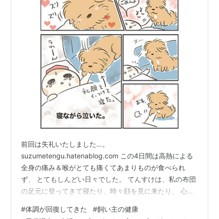
前回は失礼いたしました…。
suzumetengu.hatenablog.com この4日間は高熱による
全身の痛み＆喉がとても痛くてあまりものが食べられ
ず、 とてもしんどい日々でした。 てんすけは、私の布団
の足元に登ってきて寝たり、時々顔を見に来たり、 心配
してくれている様子でしたが、ある時顔のそばまでやっ
#
体調が回復してきた
#
飼い主の健康
てきて 布団の端っこをカリカリするので、かまってほし