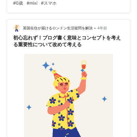
#
0歳
#
mixi
#
スマホ
ージ わたしもツイッター、インスタ共にやっています
が、なんというか…ギラギラっとした感じがするんです
よね。笑 隙がない、整った投稿というか、突っ込まれな
いように精査して出しているというか。140字でいかにう
•
英国在住が届けるロンドン生活疑問を解決
4年前
まいこというか、と…
初心忘れず！ブログ書く意味とコンセプトを考え
る重要性について改めて考える