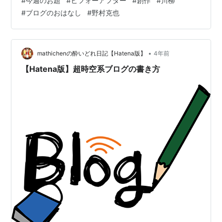
#
今週のお題
#
ビフォーアフター
#
創作
#
川柳
（長）ター”できると．．． ◆今日の一句◆ 金次郎 継続
#
ブログのおはなし
#
野村克也
で 底辺ブロガー 抜け出すぞ銀次郎 変わること 恐るべか
らず ならず者 【金次郎と銀次郎のビフォーアフター】
私たちのビフォーアフターは、やはりこのブログです。
以前のお題「日記の書き方」でお話したことに近いかも
•
mathichenの酔いどれ日記【Hatena版】
4年前
しれません。…
【Hatena版】超時空系ブログの書き方