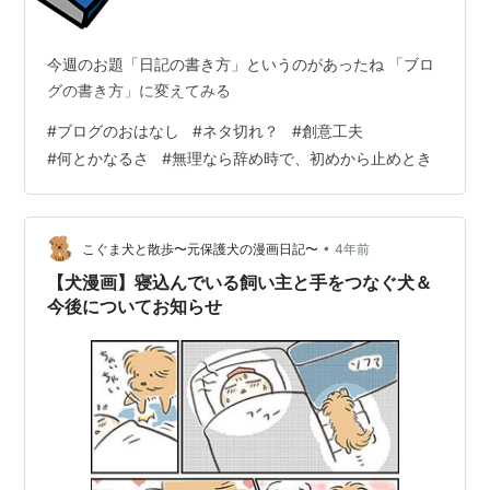
今週のお題「日記の書き方」というのがあったね 「ブロ
グの書き方」に変えてみる
#
ブログのおはなし
#
ネタ切れ？
#
創意工夫
#
何とかなるさ
#
無理なら辞め時で、初めから止めとき
•
こぐま犬と散歩〜元保護犬の漫画日記〜
4年前
【犬漫画】寝込んでいる飼い主と手をつなぐ犬＆
今後についてお知らせ