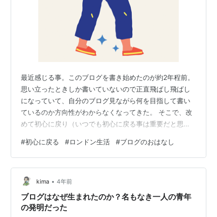
最近感じる事。このブログを書き始めたのが約2年程前。
思い立ったときしか書いていないので正直飛ばし飛ばし
になっていて、自分のブログ見ながら何を目指して書い
ているのか方向性がわからなくなってきた。 そこで、改
めて初心に戻り（いつでも初心に戻る事は重要だと思
う）このタイトルの『生活疑問』に着目し直そうと思い
#
初心に戻る
#
ロンドン生活
#
ブログのおはなし
ます。（ちょっと方向性見えてきた感じで嬉） と言う事
で、デザインとかもリニューアルしてちょこッと気分も
変えたりしてみようかな？そして自己紹介とかも改めて
•
してみたり。（なぜなら2年前の私と今の私では年齢もさ
kima
4年前
ることながら自分のいる生活の中のポジション？とかも
ブログはなぜ生まれたのか？名もなき一人の青年
変わってくるし。（って言っても離婚してないし…
の発明だった