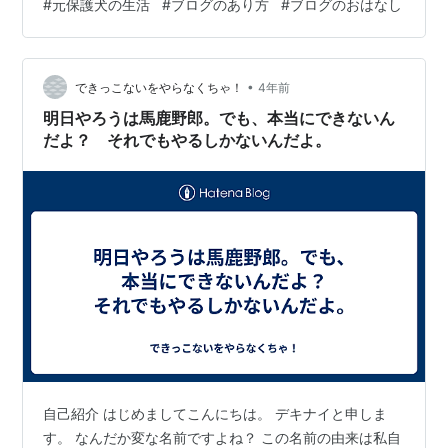
#
元保護犬の生活
#
ブログのあり方
#
ブログのおはなし
いのかなと思って よしよしとなでてあげたら、その手の
ひらに顔をスリスリして甘えてくるのです。 それが可愛
くて嬉しかったんですが、さらにふと顔を上げたと思う
と 前足をてん、と乗せて来てそこに顎も乗せてスリ…。
•
できっこないをやらなくちゃ！
4年前
そのまま私の手と握手した状態で顔…
明日やろうは馬鹿野郎。でも、本当にできないん
だよ？ それでもやるしかないんだよ。
自己紹介 はじめましてこんにちは。 デキナイと申しま
す。 なんだか変な名前ですよね？ この名前の由来は私自