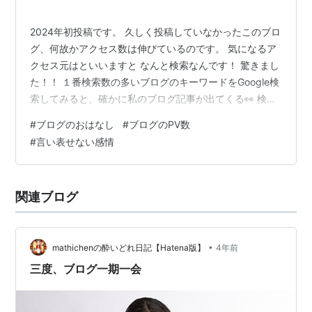
2024年初投稿です。 久しく投稿していなかったこのブロ
グ、何故かアクセス数は伸びているのです。 気になるア
クセス元はといいますと なんと検索なんです！ 驚きまし
た！！ １番検索数の多いブログのキーワードをGoogle検
索してみると、確かに私のブログ記事が出てくる👀 検索
結果は後ろの方なのに、それを見てくれている人がいる
#
ブログのおはなし
#
ブログのPV数
なんて。 私なんかが発信する情報が誰かの検索にあが
#
言い表せない感情
る。 なんて表現すれば適当かなんとも言えないけど、 感
動と不思議な気持ちが入り交じってます。
関連ブログ
•
mathichenの酔いどれ日記【Hatena版】
4年前
三度、ブログ一期一会