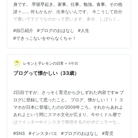
身です。 早寝早起き。家事。仕事。勉強。食事。その他
諸々…… 何もかもが、出来ないんです。 今こうして自分
で書いててどうなのかって思います。多分、しばらくし
て見返したら傷つくかもしれません。 でも、本当のこと
#
自己紹介
#
ブログのおはなし
#
人生
なのでどうしようもありません。 ちなみに出来ないって
#
できっこないをやらなくちゃ！
いうのは、一般的な平均を指標にしています。 人それぞ
れに個性もあります。向き不向きは必ず存在することで
しょう。 それでいうと私は、ほぼ平均以下。なんなら底
辺の方といってもいいくらいです。 ここまで読まれた方
•
レモンと子レモンの日常
4年前
は、もしかすると不快な思いを…
ブログって懐かしい（33歳）
2日目ですが、さっそく育児から少しずれた内容ですw ブ
ログに登録して思ったこと。 ブログ、懐かしい！！！ ス
マホが日本に登場したのが2009年ごろ。それからあれよ
あれよという間にスマホ文化が広まり、今やミドル層で
はツイッターやインスタで発信するのがポピュラーなイ
メージ。 若年層：TikTokが人気中高年層：Facebookが
#
SNS
#
インスタバエ
#
ブログのおはなし
#
育児
人気その間の世代がミドルっていうわたしの勝手なイメ