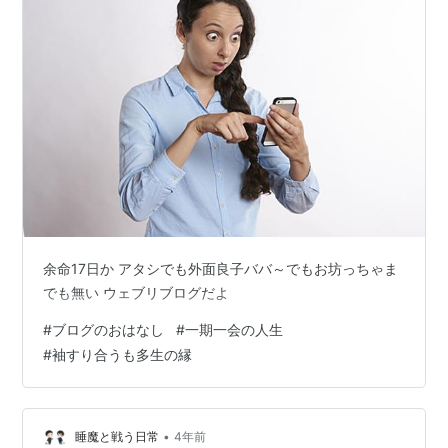
余命17日か アタシでも外面良子ババ～でもお坊っちゃま
でも無い ウェブリブログだよ
#
ブログのおはなし
#
一期一会の人生
#
袖すり合うも多生の縁
•
睡魔と戦う日常
4年前