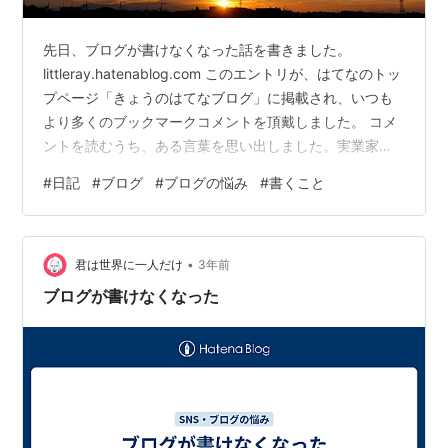
先日、ブログが書けなくなった話を書きました。
littleray.hatenablog.com このエントリが、はてなのトッ
プページ「きょうのはてなブログ」に掲載され、いつも
より多くのブックマークコメントを頂戴しました。 コメ
ントを読むうち、ある言葉を思い出しました。実業家の
神保拓也さんが、ラジオで「悩みは一人で抱えず、誰か
#
日記
#
ブログ
#
ブログの悩み
#
書くこと
に話すべき」と話していたことです。 悩みと向き合うと
きには認知（自分の常識や物の見方）が邪魔をして、自
分の思考が堂々めぐりをします。長年かけて作られた認
•
知を、その認知に染まりきっている本人が一人で見直す
君は世界に一人だけ
3年前
のは至難の業。だから、悩んだ時は一人で悩もうとしな
ブログが書けなくなった
いことが大事です。（J…