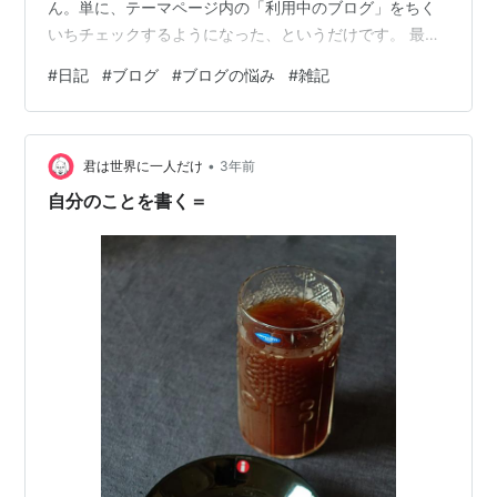
ん。単に、テーマページ内の「利用中のブログ」をちく
いちチェックするようになった、というだけです。 最初
は、不具合がないかを確かめるため。 えらそうにテーマ
#
日記
#
ブログ
#
ブログの悩み
#
雑記
を公開したはいいものの、不具合ってがんがんに見つか
るんですねえ、もうびっくり。 なので最初はいわば、や
むをえず。でもそのうち、新たなブログとの出会いが、
•
だんだん楽しくなってきて。 こちらの好みとは関係な
君は世界に一人だけ
3年前
く、ランダムに表示されるブログをチェックしている
自分のことを書く＝
と、いろいろな人が、いろいろな思いでブログを書…