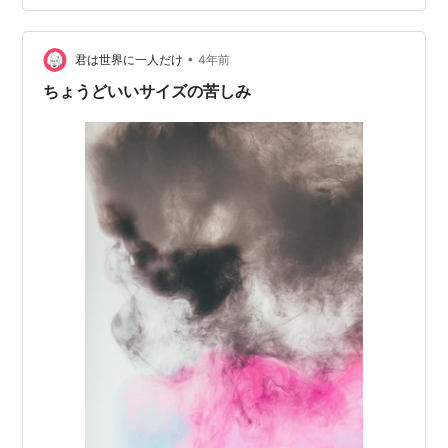
た。 スターをつけはじめたら、またくよくよ悩んでしま
うのが目にみえてしょうがない。そんなわけで、今はリ
•
アクションを止めております（そうはいっても、ブック
君は世界に一人だけ
4年前
マークしてくださる方にはとくに、申し訳なく思ってい
ちょうどいいサイズの苦しみ
ます。わたしも読ませていただいているのに……）。…