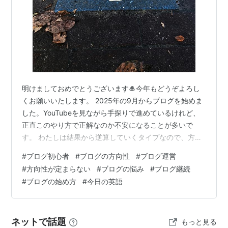
明けましておめでとうございます🎍今年もどうぞよろし
くお願いいたします。 2025年の9月からブログを始めま
した。YouTubeを見ながら手探りで進めているけれど、
正直このやり方で正解なのか不安になることが多いで
す。 わたしは結果から逆算していくタイプなので、方向
性が間違っているかもしれない、という状況が一番スト
#
ブログ初心者
#
ブログの方向性
#
ブログ運営
レスになります。今年最初の記事は、そのことについて
#
方向性が定まらない
#
ブログの悩み
#
ブログ継続
書いてみます。 ブログは「初心者には方向性が見えな
#
ブログの始め方
#
今日の英語
い」世界 ブログは積み上げるまでに時間がかかる、とよ
く言われます。その途中で挫折してしまう人が多いとい
う話もよく見かけます。 雑記ブログか特化ブログか、
ネットで話題
もっと見る
SEOでやるのかSNSでやるのか。運…