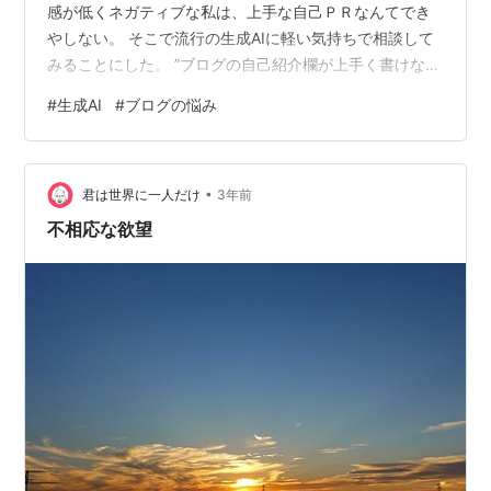
感が低くネガティブな私は、上手な自己ＰＲなんてでき
やしない。 そこで流行の生成AIに軽い気持ちで相談して
みることにした。 ”ブログの自己紹介欄が上手く書けな
い”とスマホのGeminiに打ち込んでみた所、 AIのくせに頼
#
生成AI
#
ブログの悩み
りがいを感じたので思うことを書いてみることにした。
▽▽▽ 30代の主婦で特技もスキルもなくて子供もいなく
て取柄がなにもないけど調べてみたいと思ったら何事も
•
調べてみる性分。ブログの内容はそんな調べごとの結果
君は世界に一人だけ
3年前
や100均の購入レビュー、日々の出来事や美容系のことな
不相応な欲望
どとにかくまとまりがな…