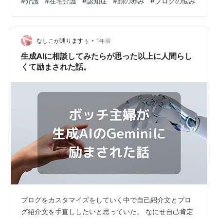
#
介護
#
在宅介護
#
認知症
#
顔の赤み
#
ブログの悩み
機嫌じゃな～い」とつっこみを入れたいほどだ。 辛そう
な様子もなく、しばらくこのまま続いてくれることを願
うばかりだ。 赤みとぶつぶつの謎 ところが今度は顔と上
•
半身に赤みが。ぶつぶつまで登場だ。薬の副作用？い
なしこが通りますぅ
1年前
や、まさか私の「ミスト愛」が原因？あせも？？看護師
生成AIに相談してみたらが思った以上に人間らし
さんに褒められたし、口を開けたまま寝る…
くて励まされた話。
ブログをカスタマイズをしていく中で自己紹介文とブロ
グ紹介文を手直ししたいと思っていた。 なにせ自己肯定