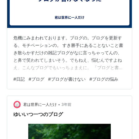
危機にみまわれております。ブログの。ブログを更新す
る、モチベーションの。 すき勝手にあることないこと書
き散らかすだけの雑記ブログがなに言っちゃってんの、
と鼻で笑われてしまいそう。でもねえ、悩むんですよね
え、こんなブログでもいっちょまえに。 「ブログと書い
て無価値と読む」的な文章を目にするたび、いじいじと
#
日記
#
ブログ
#
ブログが書けない
#
ブログの悩み
落ちこんではきたけれど、今回のはまったきのヘヴィー
級。いまだこれという解決の糸口がみつかっておりませ
ぬ。 ブログが書けなくなったのは、ある本の一節を読ん
•
だのがきっかけです。 皆、ほとんど無意識的に自分は特
君は世界に一人だけ
3年前
別な人間だと思い込んでいます。その特別な自分が語る
ゆいいつ一つのブログ
のでありますから、自分の話は当然有意義なも…