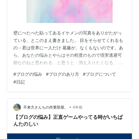
壁にべたべた貼ってあるイケメンの写真をありがたがっ
ている、とこのまえ書きました。 目をそらせてくれるも
の - 君は世界に一人だけ 葛藤が、なくもないのです。あ
ら、あなたの悩みとやらはその程度のもので現実逃避可
能なのねと思われる、と思うと、消え入りたくなる。 と
はいえ、根がしごく簡易にできているのでしょう、はて
#
ブログの悩み
#
ブログのあり方
#
ブログについて
なスターがつくと、ぱっと元気になります。承認欲求は
#
日記
人並み以上にありますから、いっとき安心するのです。
いっとき安心はしても、ブログを公開するたびに、やっ
ぱりくよくよする。わたしという人間の底浅さを知られ
てしまうようで。 書いている間は脳みそが熱っぽくなる
•
不来方さんちの作業部屋。
4年前
のか、それほどネガティブに考えません…
【ブログの悩み】正直ゲームやってる時がいちば
んたのしい