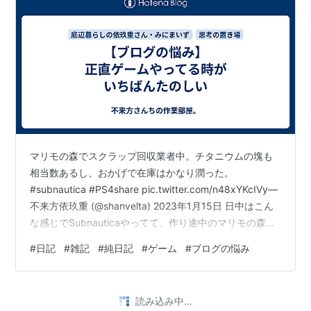
マリモの森でスクラップ回収業者中。チタニウムの塊も
相当数あるし、おかげで在庫はかなり潤った。
#subnautica #PS4share pic.twitter.com/n48xYKcIVy—
不来方依玖重 (@shanvelta) 2023年1月15日 日中はこん
な感じでSubnauticaやってて、作り途中のマリモの森基
地をちまちま作り足しながら素材集めと素材の分布調査
#
日記
#
雑記
#
純日記
#
ゲーム
#
ブログの悩み
に精を出してた。 でもその過程で気づいたんだけど、
私、ブログ書いてるよりゲームやってた方が楽しいわ……
でも、その『たのしさ』をいろんな人と共有したいから
読み込み中…
ブログ書いてるんだよね。ねぇ自分。 で、これは上位者