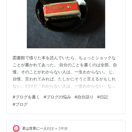
図書館で借りた本を読んでいたら、ちょっとショックな
ことが書かれてあった。 自分のことを書くのは全部、自
慢。そのことがわからない人は、一生わからない。 じ、
自慢。言われてみれば、たしかにそうと言えるかもしれ
ない。だけど「わからない人は、一生わからない」なん
て脅されると、どうあってもわからなきゃならない気が
#
ブログを書く
#
ブログの悩み
#
自分語り
#
日記
してくる。わからない側にならぬよう、戒めとするため
#
ブログ
にノートに書きつけた。 この種の言葉は、あとからじわ
じわ効いてくる。しばらくして、落ちこんだ。 ブログ
に、わたしは自分のことしか書いていない。自分以外の
ことなんて、誰にも読まれないスーパーGTだけ。残りは
•
君は世界に一人だけ
3年前