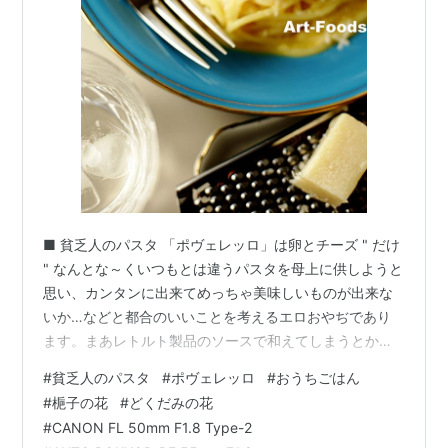
■ 貧乏人のパスタ 「ポヴェレッロ」は卵とチーズ " だけ
" なんとな～くいつもとは違うパスタを母上に供しようと
思い、カンタンに出来てめっちゃ美味しいものが出来な
いか…などと都合のいいことを考えるエロおやぢであり
ます。まあレトルト製品のソースで和えてしまうとか、
ペペロンチーノ系のパスタはちょ～ブナンな選択ではあ
#
貧乏人のパスタ
#
ポヴェレッロ
#
おうちごはん
りますけれど、それではあまりにも面白くなさ過ぎるわ
#
梔子の花
#
どくだみの花
けでして、ここはイッパツ普通のヒトがあまりやらない
#
CANON FL 50mm F1.8 Type-2
ようなレシピで攻めるべきなのですな。 スナックチーズ