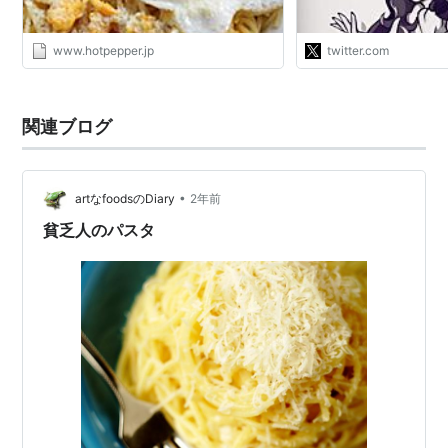
っていく。粉チー…
https://t.co/Cmxbp
www.hotpepper.jp
twitter.com
関連ブログ
•
artなfoodsのDiary
2年前
貧乏人のパスタ