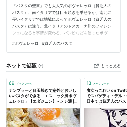
『パスタの聖書』でも大人気のポヴェレッロ（貧乏人の
パスタ）。南イタリアでは目玉焼きを乗せるが、南北に
長いイタリアでは地域によってポヴェレッロ（貧乏人の
パスタ）は違う。北イタリアのトスカーナ州のフィレン
ツェになると事情が変わる。パン粉などを使ったポヴェ
レッロ（貧乏人のパスタ）を紹介。 北イタリアのポヴェ
#
ポヴェレッロ
#
貧乏人のパスタ
レッロの材料 北イタリアの貧乏人のパスタのレシピ 北イ
タリアのポヴェレッロの材料 バリラ1.6mm：100g パン
粉：15g アンチョビ：2フィレ オリーブ：大さじ1 ケーパ
ネットで話題
もっと見る
ー：大さじ1/2 ニンニク：1片 カラブリア唐辛子：1本 イ
タリアンパセリ：適量 パスタ好きの方は材料を見たらピ
ンと来るだろ…
69
13
ブックマーク
ブックマーク
ナンプラーと目玉焼きで意外とおいし
魔女っこれい on Twit
いパスタができる「エスニック風ポヴ
でスパゲティ・デル・
ェレッロ」【エダジュン】 - メシ通 |
日本では貧乏人のパス
ホットペッパーグルメ
スタを茹でる、オリー
火で両面焼く、適当に
100cc、水が白く濁
汁少し、パスタを加え