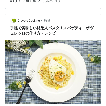
#
AUTO ROKKOR-PF 55mm F1.8
準備するものはパスタ乾麺と生玉子そして粉チーズだけ
です。ウソじゃありませんよ、ホントにこれだけです。
パスタと云えばトッピングにガリガリ…
•
Clovers Cooking
5年前
手軽で美味しい貧乏人パスタ！スパゲティ・ポヴ
ェレッロの作り方・レシピ